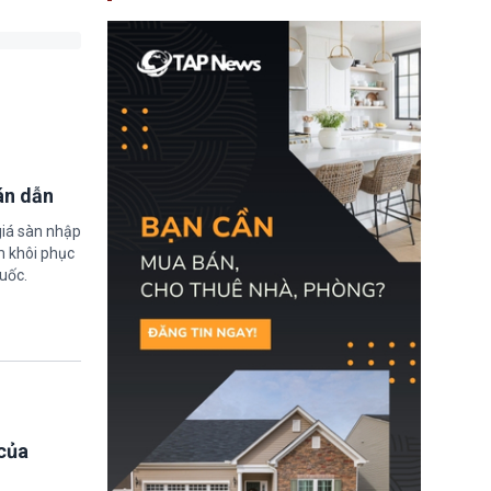
nay, người mắc viêm
gan B hoặc viêm gan C
sẽ không còn bị mặc
định không đáp ứng tiêu
chuẩn sức khỏe chỉ vì
chi phí điều trị khi nộp hồ
sơ xin visa cư trú.
án dẫn
giá sàn nhập
m khôi phục
uốc.
của