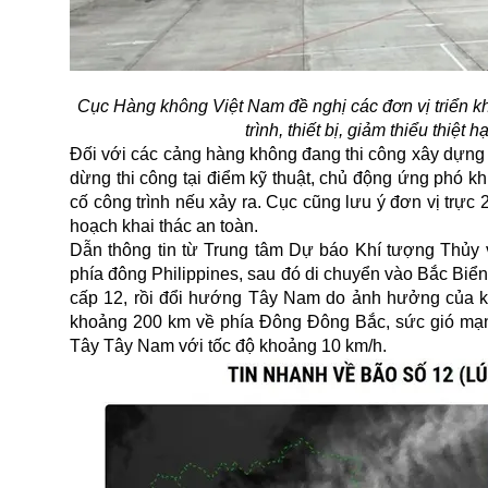
Cục Hàng không Việt Nam đề nghị các đơn vị triển k
trình, thiết bị, giảm thiểu thi
Đối với các cảng hàng không đang thi công xây dựng
dừng thi công tại điểm kỹ thuật, chủ động ứng phó kh
cố công trình nếu xảy ra. Cục cũng lưu ý đơn vị trực 
hoạch khai thác an toàn.
Dẫn thông tin từ Trung tâm Dự báo Khí tượng Thủy 
phía đông Philippines, sau đó di chuyển vào Bắc Biể
cấp 12, rồi đổi hướng Tây Nam do ảnh hưởng của k
khoảng 200 km về phía Đông Đông Bắc, sức gió mạnh 
Tây Tây Nam với tốc độ khoảng 10 km/h.