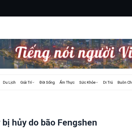
Du Lịch
Giải Trí
Đời Sống
Ẩm Thực
Sức Khỏe
Di Trú
Buôn Ch
 bị hủy do bão Fengshen