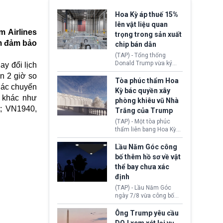
Hoa Kỳ áp thuế 15%
lên vật liệu quan
 Airlines
trọng trong sản xuất
ằm đảm bảo
chip bán dẫn
(TAP) - Tổng thống
Donald Trump vừa ký
ay đổi lịch
sắc lệnh áp thuế bổ
n 2 giờ so
sung 15% cùng cơ chế
Tòa phúc thẩm Hoa
Các chuyến
giá sàn nhập khẩu
Kỳ bác quyền xây
nghiêm ngặt đối với
y khác như
phòng khiêu vũ Nhà
polysilicon và các sản
; VN1940,
Trắng của Trump
phẩm hạ nguồn. Quyết
định này nhằm khôi
(TAP) - Một tòa phúc
phục chuỗi cung ứng
thẩm liên bang Hoa Kỳ
công nghệ, năng lượng
vừa phán quyết, chính
mặt trời nội địa trước sự
quyền Tổng thống
Lầu Năm Góc công
thống trị của Trung
Donald Trump không có
bố thêm hồ sơ về vật
Quốc.
quyền tự ý xây phòng
thể bay chưa xác
khiêu vũ mới rộng
định
khoảng 90.000 feet
vuông tại khu vực Cánh
(TAP) - Lầu Năm Góc
Đông Nhà Trắng.
ngày 7/8 vừa công bố
thêm 41 hồ sơ liên quan
đến UFO hay còn được
Ông Trump yêu cầu
gọi là hiện tượng bất