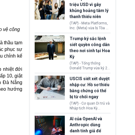
cùng lệnh cấm công
khẳng định chưa có bất
triệu USD vì gây
nghệ gần đây từ phía
kỳ thỏa thuận nào.
khủng hoảng tâm lý
Washington.
Tehran cho rằng, Hoa Kỳ
thanh thiếu niên
chỉ đang dàn dựng “màn
kịch ngoại giao” để xoa
(TAP) - Meta Platforms,
dịu căng thẳng.
Inc. (Meta) vừa bị Tòa án
o vệ công
bang New Mexico yêu
cầu đóng góp 567 triệu
Trump ký sắc lệnh
à thầu tạm
USD vào một quỹ khắc
siết quyền công dân
phục hậu quả. Quyết
hắc phục sự
theo nơi sinh tại Hoa
định này diễn ra sau khi
ều chỉnh kế
Kỳ
toà xác định, những nền
tảng mạng xã hội
(TAP) - Tổng thống
(Facebook, Instagram)
Donald Trump vừa ký 2
 nhiệt đới
thuộc công ty gây ra
sắc lệnh hành pháp mới
p 10, giật
cuộc khủng hoảng sức
nhằm siết chặt chính
USCIS siết xét duyệt
khỏe tâm thần ở thanh
ch Đà Nẵng
sách quyền công dân
nhập cư: Hồ sơ thiếu
thiếu niên.
theo nơi sinh. Động thái
theo hướng
bằng chứng có thể
diễn ra sau khi Tòa án
bị từ chối ngay
Tối cao Hoa Kỳ
(SCOTUS) hôm 30/7
(TAP) - Cơ quan Di trú và
tuyên bố bác bỏ, ngăn
Nhập tịch Hoa Kỳ
chính quyền thực hiện
(USCIS) vừa thay đổi quy
chính sách này.
trình xét duyệt hồ sơ
AI của OpenAI và
nhập cư, trao quyền cho
Anthropic dùng
viên chức từ chối ngay
danh tính giả để
những đơn không chứng