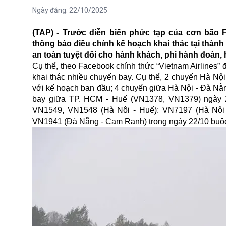
Ngày đăng:
22/10/2025
(TAP) - Trước diễn biến phức tạp của cơn bão 
thông báo điều chỉnh kế hoạch khai thác tại thàn
an toàn tuyệt đối cho hành khách, phi hành đoàn
Cụ thể, theo Facebook chính thức “Vietnam Airlines” 
khai thác nhiều chuyến bay. Cụ thể, 2 chuyến Hà N
với kế hoạch ban đầu; 4 chuyến giữa Hà Nội - Đà Nẵ
bay giữa TP. HCM - Huế (VN1378, VN1379) ngày 22
VN1549, VN1548 (Hà Nội - Huế); VN7197 (Hà Nội
VN1941 (Đà Nẵng - Cam Ranh) trong ngày 22/10 buộc p