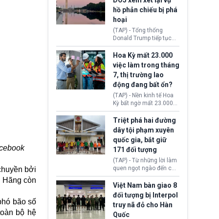
DOJ xem xét lại vụ
thường chưa xác định
hồ phản chiếu bị phá
(UAP). Những tài liệu này
hoại
bao gồm hình ảnh,
video, báo cáo từ nhiều
(TAP) - Tổng thống
cơ quan khác nhau như
Donald Trump tiếp tục
Cục Điều tra Liên bang
cho rằng, hồ phản chiếu
(FBI), Cơ quan Tình báo
trước Đài tưởng niệm
Hoa Kỳ mất 23.000
Trung ương (CIA) và Bộ
Lincoln bị phá hoại. Lãnh
việc làm trong tháng
Ngoại giao (DOS).
đạo Nhà Trắng yêu cầu
7, thị trường lao
Bộ Tư pháp (DOJ) xem
động đang bất ổn?
xét lại quyết định hủy
truy tố những cá nhân bị
(TAP) - Nền kinh tế Hoa
nghi ngờ làm hư hại
Kỳ bất ngờ mất 23.000
công trình.
việc làm vào tháng 7,
cho thấy thị trường lao
Triệt phá hai đường
động có dấu hiệu suy
dây tội phạm xuyên
yếu sau thời gian duy trì
quốc gia, bắt giữ
tương đối ổn định suốt
acebook
171 đối tượng
nửa năm 2026.
(TAP) - Từ những lời làm
quen ngọt ngào đến các
 chuyền bởi
“sàn vàng ảo”, bất động
p. Hãng còn
sản trực tuyến cùng
Việt Nam bàn giao 8
đường dây đánh bạc quy
đối tượng bị Interpol
mô lớn, hai tổ chức tội
phó bão số
truy nã đỏ cho Hàn
phạm xuyên quốc gia đã
toàn bộ hệ
Quốc
dựng lên mạng lưới hoạt