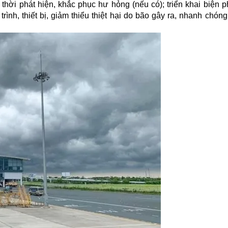
kịp thời phát hiện, khắc phục hư hỏng (nếu có); triển khai biện
ình, thiết bị, giảm thiểu thiệt hại do bão gây ra, nhanh chón