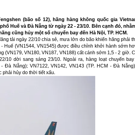
Fengshen (bão số 12), hãng hàng không quốc gia Vietnam
h phố Huế và Đà Nẵng từ ngày 22 - 23/10. Bên cạnh đó, nh
, hãng cũng hủy một số chuyến bay đến Hà Nội, TP. HCM.
đăng tải ngày 22/10 chia sẻ, mưa lớn do bão khiến hãng phải th
ội - Huế (VN1544, VN1545) được điều chỉnh khởi hành sớm hơ
ng (VN179, VN180, VN187, VN188) cất cánh sớm 1,5 - 2 giờ. 
/10 dời sang sáng 23/10. Ngoài ra, hàng loạt chuyến ba
 - Đà Nẵng); VN7122, VN142, VN143 (TP. HCM - Đà Nẵng)
hải hủy do thời tiết xấu.