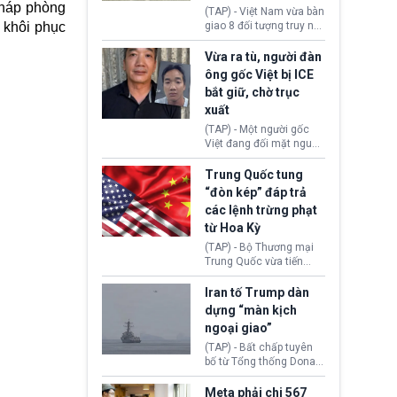
 pháp phòng
động tại Việt Nam và
(TAP) - Việt Nam vừa bàn
Lào, lôi kéo hàng nghìn
g khôi phục
giao 8 đối tượng truy nã
người tham gia, luân
đỏ Interpol cho lực lượng
chuyển dòng tiền qua
chức năng Hàn Quốc.
Vừa ra tù, người đàn
nhiều lớp tài khoản. Sau
Nhóm này bị xác định
ông gốc Việt bị ICE
hơn 2 tuần phối hợp truy
lừa đảo 619 nạn nhân,
bắt giữ, chờ trục
xét, lực lượng chức năng
chiếm đoạt hơn 17,7 tỷ
hai nước đã bắt giữ 171
xuất
KRW.
đối tượng.
(TAP) - Một người gốc
Việt đang đối mặt nguy
cơ bị trục xuất khỏi Hoa
Kỳ sau khi đã chấp hành
Trung Quốc tung
xong bản án liên quan
“đòn kép” đáp trả
đến tội ác từ hơn 30
các lệnh trừng phạt
năm trước tại California.
từ Hoa Kỳ
(TAP) - Bộ Thương mại
Trung Quốc vừa tiến
hành áp đặt lệnh trừng
phạt lên hàng loạt thực
Iran tố Trump dàn
thể và siết chặt kiểm
dựng “màn kịch
soát xuất khẩu máy bay
ngoại giao”
không người lái (UAV)
sang Hoa Kỳ. Động thái
(TAP) - Bất chấp tuyên
này nhằm đáp trả các
bố từ Tổng thống Donald
biện pháp hạn chế
Trump về tiến trình đàm
thương mại, áp thuế mới
phán hòa bình, Iran
Meta phải chi 567