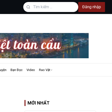
Đăng nhập
uyện
Bạn Đọc
Video
Rao Vặt
MỚI NHẤT