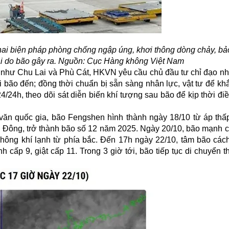
hai biện pháp phòng chống ngập úng, khơi thông dòng chảy, bả
ệt hại do bão gây ra. Nguồn: Cục Hàng không Việt Nam
 như Chu Lai và Phù Cát, HKVN yêu cầu chủ đầu tư chỉ đạo nh
i bão đến; đồng thời chuẩn bị sẵn sàng nhân lực, vật tư để k
24/24h, theo dõi sát diễn biến khí tượng sau bão để kịp thời đi
văn quốc gia,
bão Fengshen
hình thành ngày 18/10 từ áp thấp
n Đông, trở thành bão số 12 năm 2025. Ngày 20/10, bão mạnh cấ
hông khí lạnh từ phía bắc. Đến 17h ngày 22/10, tâm bão cá
cấp 9, giật cấp 11. Trong 3 giờ tới, bão tiếp tục di chuyển 