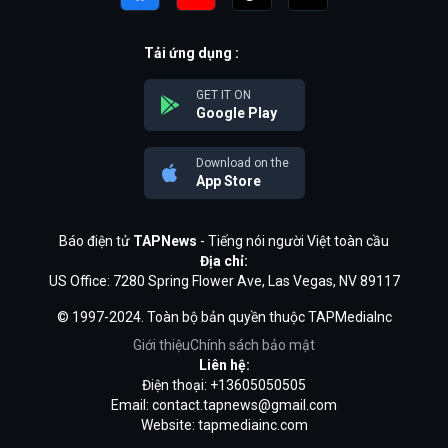
Tải ứng dụng :
GET IT ON
Google Play
Download on the
App Store
Báo điện tử
TAPNews
- Tiếng nói người Việt toàn cầu
Địa chỉ:
US Office: 7280 Spring Flower Ave, Las Vegas, NV 89117
© 1997-2024. Toàn bộ bản quyền thuộc TAPMediaInc
Giới thiệu
Chính sách bảo mật
Liên hệ:
Điện thoại: +13605050505
Email:
contact.tapnews@gmail.com
Website: tapmediainc.com