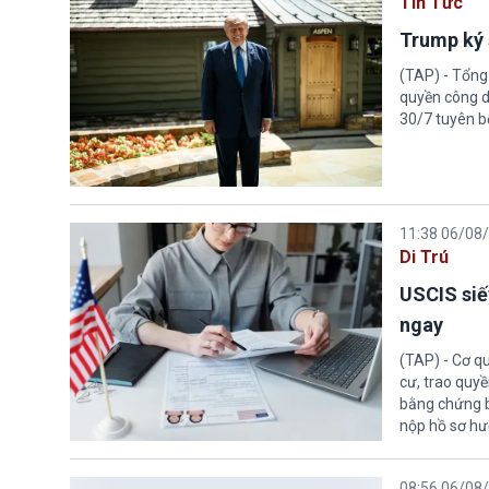
Tin Tức
Trump ký 
(TAP) - Tổng
quyền công d
30/7 tuyên b
11:38 06/08
Di Trú
USCIS siế
ngay
(TAP) - Cơ qu
cư, trao quy
bằng chứng bắ
nộp hồ sơ hư
08:56 06/08