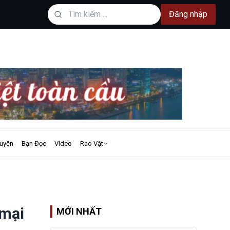
Đăng nhập
uyện
Bạn Đọc
Video
Rao Vặt
 mại
MỚI NHẤT