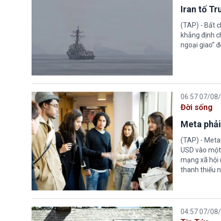
Iran tố T
(TAP) - Bất 
khẳng định c
ngoại giao” đ
06:57 07/08
Đời sống
Meta phải
(TAP) - Meta
USD vào một 
mạng xã hội 
thanh thiếu n
04:57 07/08