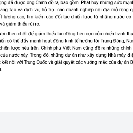
trọng đã được
ông Chính đề
ra,
bao gồm: P
hát huy những sức mạn
áng tạo và dịch vụ
;
hỗ trợ
các doanh nghiệp
nội địa
mở rộng 
ất lượng cao
;
tìm kiếm các đối tác chiến lược từ
những
nước có 
à giảm thiểu rủi ro.
ược then chốt để giảm thiểu tác động tiêu cực của chiến tranh th
iến có thể
đẩy mạnh hoạt động kinh tế hướng tới Trung Đông, 
chiến lược nêu trên, Chính phủ
Việt Nam cũng
đề ra những chính
i
của
nước
này
. Trong đó, những dự án như xây dựng Nhà máy đi
t kết nối với Trung Quốc và giải quyết các vướng mắc của dự án
.