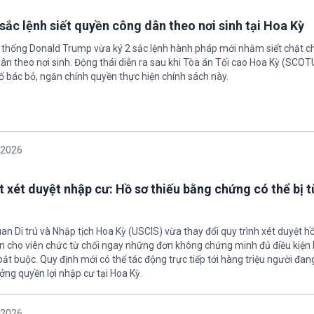
sắc lệnh siết quyền công dân theo nơi sinh tại Hoa Kỳ
 thống Donald Trump vừa ký 2 sắc lệnh hành pháp mới nhằm siết chặt c
ân theo nơi sinh. Động thái diễn ra sau khi Tòa án Tối cao Hoa Kỳ (SCO
ố bác bỏ, ngăn chính quyền thực hiện chính sách này.
/2026
t xét duyệt nhập cư: Hồ sơ thiếu bằng chứng có thể bị t
an Di trú và Nhập tịch Hoa Kỳ (USCIS) vừa thay đổi quy trình xét duyệt h
ền cho viên chức từ chối ngay những đơn không chứng minh đủ điều kiện 
t buộc. Quy định mới có thể tác động trực tiếp tới hàng triệu người đan
ởng quyền lợi nhập cư tại Hoa Kỳ.
/2026