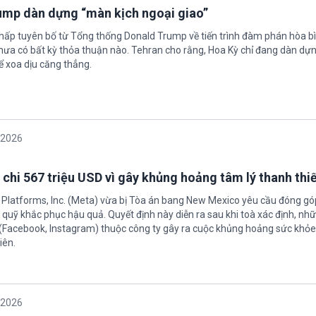
rump dàn dựng “màn kịch ngoại giao”
chấp tuyên bố từ Tổng thống Donald Trump về tiến trình đàm phán hòa bì
hưa có bất kỳ thỏa thuận nào. Tehran cho rằng, Hoa Kỳ chỉ đang dàn dự
ể xoa dịu căng thẳng.
/2026
 chi 567 triệu USD vì gây khủng hoảng tâm lý thanh thi
 Platforms, Inc. (Meta) vừa bị Tòa án bang New Mexico yêu cầu đóng góp
quỹ khắc phục hậu quả. Quyết định này diễn ra sau khi toà xác định, nh
(Facebook, Instagram) thuộc công ty gây ra cuộc khủng hoảng sức khỏe
iên.
/2026