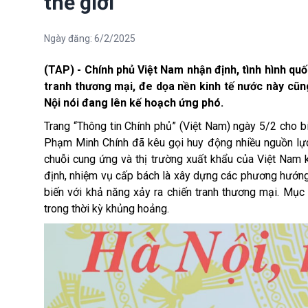
thế giới
Ngày đăng:
6/2/2025
(TAP) - Chính phủ Việt Nam nhận định,
tình hình quố
tranh thương mại
, đe dọa nền
kinh tế
nước này cũn
Nội nói đang lên kế hoạch ứng phó.
Trang “Thông tin Chính phủ” (Việt Nam) ngày 5/2 cho biế
Phạm Minh Chính
đã kêu gọi huy động
nhiều
nguồn lự
chuỗi cung ứng và thị trường xuất khẩu của Việt Nam k
định, n
hiệm vụ cấp bách là xây dựng các phương hướn
biến
với khả năng
xảy
ra chiến tranh thương mại. Mục 
trong thời kỳ khủng hoảng.