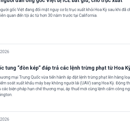
 người đàn ông gốc Việt bị ICE bắt giữ, chờ trục xuất
gười gốc Việt đang đối mặt nguy cơ bị trục xuất khỏi Hoa Kỳ sau khi đã 
iên quan đến tội ác từ hơn 30 năm trước tại California.
/2026
c tung “đòn kép” đáp trả các lệnh trừng phạt từ Hoa K
hương mại Trung Quốc vừa tiến hành áp đặt lệnh trừng phạt lên hàng loạ
 kiểm soát xuất khẩu máy bay không người lái (UAV) sang Hoa Kỳ. Động th
 các biện pháp hạn chế thương mại, áp thuế mới cùng lệnh cấm công n
ington.
/2026