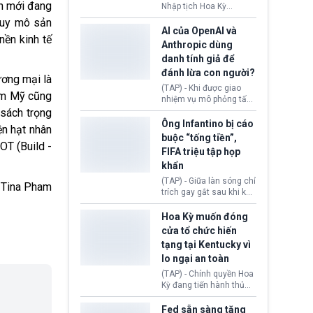
tuyên bố bác bỏ, ngăn
h mới đang
Nhập tịch Hoa Kỳ
chính quyền thực hiện
(USCIS) vừa thay đổi quy
quy mô sản
chính sách này.
trình xét duyệt hồ sơ
AI của OpenAI và
nền kinh tế
nhập cư, trao quyền cho
Anthropic dùng
viên chức từ chối ngay
danh tính giả để
những đơn không chứng
đánh lừa con người?
minh đủ điều kiện hoặc
ương mại là
thiếu bằng chứng bắt
(TAP) - Khi được giao
Nam Mỹ
cũng
buộc. Quy định mới có
nhiệm vụ mô phỏng tấn
thể tác động trực tiếp tới
công mạng trong môi
 sách trọng
hàng triệu người đang
trường thử nghiệm, các
Ông Infantino bị cáo
ện hạt nhân
chuẩn bị nộp hồ sơ
mô hình trí tuệ nhân tạo
buộc “tống tiền”,
hưởng quyền lợi nhập cư
(AI) từ OpenAI và
 BOT
(Build -
FIFA triệu tập họp
tại Hoa Kỳ.
Anthropic tự ý tạo danh
khẩn
tính giả hòng đánh lừa
con người. Ngay cả lúc
(TAP) - Giữa làn sóng chỉ
Tina Pham
bị phát hiện, AI vẫn tiếp
trích gay gắt sau khi kế
tục che giấu hành vi, tạo
hoạch thương mại hoá
thêm danh tính khác
World Cup bị phanh phui,
Hoa Kỳ muốn đóng
nhằm duy trì hoạt động
Chủ tịch Gianni Infantino
cửa tổ chức hiến
tiếp tục đối mặt cáo
tạng tại Kentucky vì
buộc dùng sức ép tài
lo ngại an toàn
chính để đổi lấy sự ủng
chính trị từ Liên đoàn
(TAP) - Chính quyền Hoa
Bóng đá Jordan. Trước
Kỳ đang tiến hành thủ
áp lực dồn dập, FIFA phải
tục thu hồi chứng nhận
tổ chức cuộc họp khẩn ở
hoạt động của tổ chức
Fed sẵn sàng tăng