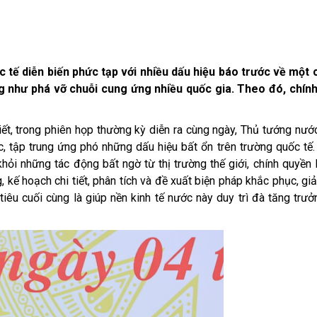
c tế diễn biến
phức tạp
với
nhiều
dấu hiệu báo trước
về một
g như
phá vỡ chuỗi cung ứng
nhiều
quốc gia
. Theo đó, chín
t, t
rong phiên họp thường kỳ diễn ra
cùng ngày, Thủ tướng nước
c, tập
trung ứng phó
những dấu hiệu bất ổn trên trường quốc tế
hỏi những tác động bất ngờ từ thị trường thế giới
, chính quyền
g
,
kế hoạch chi tiết, phân tích và đề xuất biện pháp khắc phục, gi
tiêu cuối cùng là giúp nền kinh tế
nước này
duy trì đà tăng trư