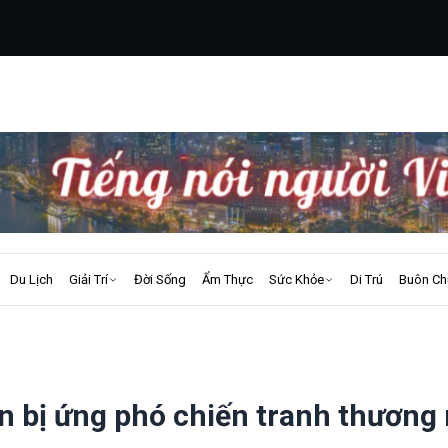
Du Lịch
Giải Trí
Đời Sống
Ẩm Thực
Sức Khỏe
Di Trú
Buôn Ch
n bị ứng phó chiến tranh thương