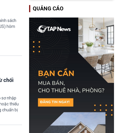
lượng ứng phó “mỏng”
Bộ Tư pháp Hoa Kỳ
có thể làm nghẽn công
QUẢNG CÁO
(DOJ) sau thời gian dài
tác cứu trợ; dẫn đến hệ
ông giữ chức quyền Bộ
thống ứng phó khẩn cấp
trưởng. Mặc dù vậy,
hính sách
quốc gia quá tải.
nhiều chính trị gia đảng
TUS) hôm
Cộng hoà (GOP) vẫn tỏ
ra hoài nghi, thậm chí
tuyên bố sẽ lên tiếng
phản đối khi đề cử này
được đưa ra toàn thể bỏ
phiếu.
ừ chối
ồ sơ nhập
hoặc thiếu
g chuẩn bị