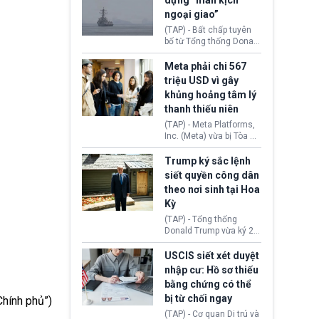
dựng “màn kịch
soát xuất khẩu máy bay
ngoại giao”
không người lái (UAV)
sang Hoa Kỳ. Động thái
(TAP) - Bất chấp tuyên
này nhằm đáp trả các
bố từ Tổng thống Donald
biện pháp hạn chế
Trump về tiến trình đàm
thương mại, áp thuế mới
phán hòa bình, Iran
Meta phải chi 567
cùng lệnh cấm công
khẳng định chưa có bất
triệu USD vì gây
nghệ gần đây từ phía
kỳ thỏa thuận nào.
khủng hoảng tâm lý
Washington.
Tehran cho rằng, Hoa Kỳ
thanh thiếu niên
chỉ đang dàn dựng “màn
kịch ngoại giao” để xoa
(TAP) - Meta Platforms,
dịu căng thẳng.
Inc. (Meta) vừa bị Tòa án
bang New Mexico yêu
cầu đóng góp 567 triệu
Trump ký sắc lệnh
USD vào một quỹ khắc
siết quyền công dân
phục hậu quả. Quyết
theo nơi sinh tại Hoa
định này diễn ra sau khi
Kỳ
toà xác định, những nền
tảng mạng xã hội
(TAP) - Tổng thống
(Facebook, Instagram)
Donald Trump vừa ký 2
thuộc công ty gây ra
sắc lệnh hành pháp mới
cuộc khủng hoảng sức
nhằm siết chặt chính
USCIS siết xét duyệt
khỏe tâm thần ở thanh
sách quyền công dân
nhập cư: Hồ sơ thiếu
thiếu niên.
theo nơi sinh. Động thái
bằng chứng có thể
diễn ra sau khi Tòa án
bị từ chối ngay
Tối cao Hoa Kỳ
Chính phủ”)
(SCOTUS) hôm 30/7
(TAP) - Cơ quan Di trú và