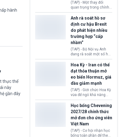
(TAP) - Một thay đổi
Donald Trump và chính
quan trọng trong chính
phủ cánh tả Tổng thống
chấp hành
sách nhập cư của New
Brazil Luiz Inácio Lula
Zealand đang mở ra
Anh rà soát hồ sơ
da Silva đang leo thang
thêm cơ hội cho nhiều
định cư hậu Brexit
gay gắt.
người muốn định cư. Từ
do phát hiện nhiều
nay, người mắc viêm
trường hợp “cấp
gan B hoặc viêm gan C
sẽ không còn bị mặc
nhầm”
định không đáp ứng tiêu
(TAP) - Bộ Nội vụ Anh
chuẩn sức khỏe chỉ vì
đang rà soát một số hồ
chi phí điều trị khi nộp hồ
sơ thuộc Chương trình
sơ xin visa cư trú.
Định cư EU (EU
Hoa Kỳ - Iran có thể
Settlement Scheme -
ỳ
đạt thỏa thuận mở
EUSS) sau khi xác định
eo biển Hormuz, giá
có trường hợp được cấp
t thực thể
dầu giảm mạnh
quy chế cư trú hậu
ái này
Brexit “do nhầm lẫn”.
(TAP) - Giới chức Hoa Kỳ
ghệ gần đây
Động thái này làm dấy
vừa để ngỏ khả năng
lên lo ngại về việc thực
sớm đạt thỏa thuận với
thi Thỏa thuận Rút khỏi
Iran nhằm mở lại eo biển
Học bổng Chevening
Liên minh châu Âu
Hormuz, mở đường cho
2027/28 chính thức
(Withdrawal
việc khôi phục hoạt
mở đơn cho ứng viên
Agreement).
động hàng hải. Những
Việt Nam
tín hiệu ngoại giao tích
cực này lập tức tác động
(TAP) - Cơ hội nhận học
đến thị trường năng
bổng toàn phần để theo