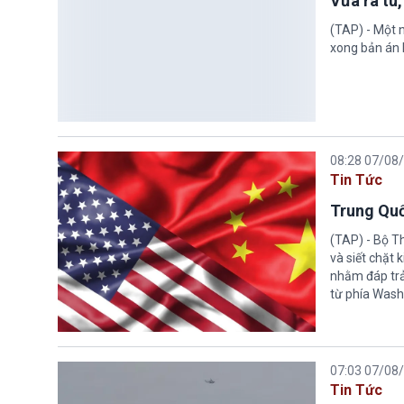
Vừa ra tù,
(TAP) - Một n
xong bản án l
08:28 07/08
Tin Tức
Trung Quố
(TAP) - Bộ T
và siết chặt
nhằm đáp trả
từ phía Wash
07:03 07/08
Tin Tức