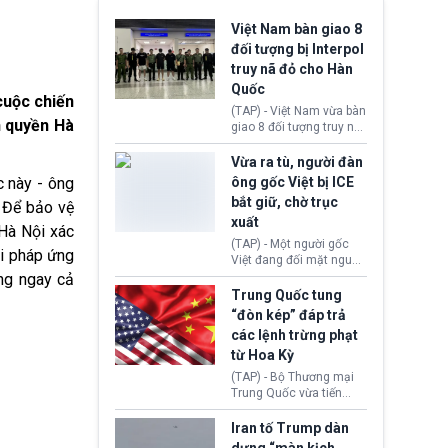
Việt Nam bàn giao 8
đối tượng bị Interpol
truy nã đỏ cho Hàn
Quốc
cuộc chiến
(TAP) - Việt Nam vừa bàn
h quyền Hà
giao 8 đối tượng truy nã
đỏ Interpol cho lực lượng
chức năng Hàn Quốc.
Vừa ra tù, người đàn
Nhóm này bị xác định
 này - ông
ông gốc Việt bị ICE
lừa đảo 619 nạn nhân,
bắt giữ, chờ trục
. Để
bảo vệ
chiếm đoạt hơn 17,7 tỷ
xuất
KRW.
 Hà Nội xác
(TAP) - Một người gốc
ải pháp
ứng
Việt đang đối mặt nguy
cơ bị trục xuất khỏi Hoa
ởng ngay cả
Kỳ sau khi đã chấp hành
Trung Quốc tung
xong bản án liên quan
“đòn kép” đáp trả
đến tội ác từ hơn 30
các lệnh trừng phạt
năm trước tại California.
từ Hoa Kỳ
(TAP) - Bộ Thương mại
Trung Quốc vừa tiến
hành áp đặt lệnh trừng
phạt lên hàng loạt thực
Iran tố Trump dàn
thể và siết chặt kiểm