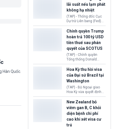
Morocco.
hiến tạng Network for
lãi suất nếu lạm phát
Hope (bang Kentucky).
không hạ nhiệt
Nguyên nhân vì đơn vị
này bị cáo buộc có nhiều
(TAP) - Thống đốc Cục
sai sót nghiêm trọng, vi
Dự trữ Liên bang (Fed)
phạm quy định về an
Lisa Cook nói sẽ ủng hộ
toàn y tế.
tăng lãi suất nếu lạm
Chính quyền Trump
phát ở Hoa Kỳ không tiếp
hoàn trả 100 tỷ USD
tục giảm trong thời gian
tiền thuế sau phán
tới.
quyết của SCOTUS
(TAP) - Chính quyền
Tổng thống Donald
ốc
Trump đã hoàn trả
khoảng 100 tỷ USD thuế
Hoa Kỳ thu hồi visa
ng Hàn Quốc.
quan từng thu theo Đạo
của Đại sứ Brazil tại
luật Quyền hạn Kinh tế
Washington
Khẩn cấp Quốc tế
(IEEPA). Động thái này
(TAP) - Bộ Ngoại giao
diễn ra sau phán quyết
Hoa Kỳ vừa quyết định
hồi tháng 2 bởi Tòa án
thu hồi thị thực (visa)
Tối cao Hoa Kỳ
của bà Maria Luiza
New Zealand bỏ
(SCOTUS) khi tuyên bố,
Ribeiro Viotti - Đại sứ
viêm gan B, C khỏi
việc áp thuế diện rộng là
Brazil tại Washington.
diện bệnh chi phí
hoàn toàn bất hợp pháp.
Động thái trên diễn ra
cao khi xét visa cư
trong bối cảnh tranh
chấp ngoại giao giữa
trú
chính quyền Tổng thống