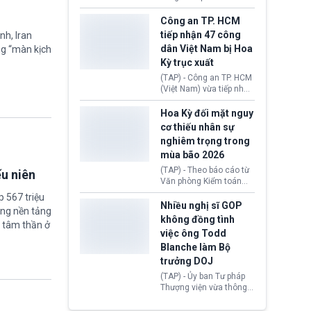
lượng, kéo giá dầu thế
học chương trình thạc sĩ
giới lùi sâu xuống dưới
tại Vương quốc Anh đã
Công an TP. HCM
mức 80 USD/thùng.
chính thức quay trở lại.
tiếp nhận 47 công
nh, Iran
Học bổng Chevening
dân Việt Nam bị Hoa
ng “màn kịch
2027/28 của Chính phủ
Kỳ trục xuất
Anh vừa mở cổng ứng
tuyển dành riêng ứng
(TAP) - Công an TP. HCM
viên Việt Nam, hỗ trợ
(Việt Nam) vừa tiếp nhận
toàn bộ chi phí học tập
47 công dân Việt Nam bị
cùng nhiều quyền lợi
Hoa Kỳ trục xuất về
Hoa Kỳ đối mặt nguy
trong suốt một năm
nước. Đây là đợt có số
cơ thiếu nhân sự
học.
lượng lớn nhất từ đầu
nghiêm trọng trong
năm 2026 đến nay, phản
mùa bão 2026
ánh xu hướng gia tăng
các trường hợp trục
(TAP) - Theo báo cáo từ
ếu niên
xuất.
Văn phòng Kiểm toán
Chính phủ (GAO), Cơ
 567 triệu
quan Quản lý Khẩn cấp
Nhiều nghị sĩ GOP
ững nền tảng
Liên bang (FEMA) thuộc
không đồng tình
 tâm thần ở
Bộ An ninh Nội địa Hoa
việc ông Todd
Kỳ (DHS) đang đối mặt
Blanche làm Bộ
nguy cơ thiếu hụt lực
lượng trầm trọng. Điều
trưởng DOJ
này cần được đặc biệt
(TAP) - Ủy ban Tư pháp
chú ý bởi nếu các siêu
Thượng viện vừa thông
bão đổ bộ Hoa Kỳ ở nửa
qua đề cử ông Todd
cuối năm 2026, lực
Blanche làm Bộ trưởng