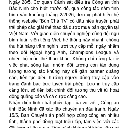
Ngày 28/5, Cơ quan Cảnh sát điều tra Công an tỉnh
Bắc Ninh cho biết, trước đó, qua công tác nắm tình
hình vào khoảng tháng 2/2026, đơn vị phát hiện hệ
thống website “Bún Chả TV” có dấu hiệu truyền phát
trái phép các giải thể thao đã được mua bản quyền tại
Việt Nam. Với giao diện chuyên nghiệp cùng đội ngũ
bình luận viên tiếng Việt, hệ thống này nhanh chóng
thu hút hàng trăm nghìn lượt truy cập mỗi ngày nhằm
theo dõi Ngoại hạng Anh, Champions League và
nhiều bộ môn thể thao khác. Không chỉ dừng lại ở
việc phát sóng lậu, nhóm đối tượng còn tận dụng
lượng tương tác khủng này để gắn banner quảng
cáo, liên tục điều hướng người dùng truy cập vào
trang đánh bạc trực tuyến trái phép. Lượng truy cập
càng lớn, số tiền bất chính đối tượng thu về từ hoạt
động quảng cáo và cá cược càng cao.
Nhận diện tính chất phức tạp của vụ việc, Công an
tỉnh Bắc Ninh đã xác lập chuyên án đấu tranh. Ngày
15/5, Ban Chuyên án phối hợp cùng công an nhiều
tỉnh, thành phố đồng loạt triệu tập, làm việc với các
đối tượng liên quan. Tiến hành khám xét khẩn cấp nơi