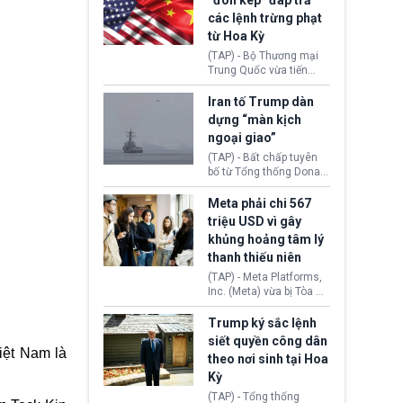
“đòn kép” đáp trả
đến tội ác từ hơn 30
các lệnh trừng phạt
năm trước tại California.
từ Hoa Kỳ
(TAP) - Bộ Thương mại
Trung Quốc vừa tiến
hành áp đặt lệnh trừng
phạt lên hàng loạt thực
Iran tố Trump dàn
thể và siết chặt kiểm
dựng “màn kịch
soát xuất khẩu máy bay
ngoại giao”
không người lái (UAV)
sang Hoa Kỳ. Động thái
(TAP) - Bất chấp tuyên
này nhằm đáp trả các
bố từ Tổng thống Donald
biện pháp hạn chế
Trump về tiến trình đàm
thương mại, áp thuế mới
phán hòa bình, Iran
Meta phải chi 567
cùng lệnh cấm công
khẳng định chưa có bất
triệu USD vì gây
nghệ gần đây từ phía
kỳ thỏa thuận nào.
khủng hoảng tâm lý
Washington.
Tehran cho rằng, Hoa Kỳ
thanh thiếu niên
chỉ đang dàn dựng “màn
kịch ngoại giao” để xoa
(TAP) - Meta Platforms,
dịu căng thẳng.
Inc. (Meta) vừa bị Tòa án
bang New Mexico yêu
cầu đóng góp 567 triệu
)
Trump ký sắc lệnh
USD vào một quỹ khắc
siết quyền công dân
phục hậu quả. Quyết
iệt Nam là
theo nơi sinh tại Hoa
định này diễn ra sau khi
Kỳ
toà xác định, những nền
tảng mạng xã hội
(TAP) - Tổng thống