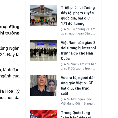
Triệt phá hai đường
dây tội phạm xuyên
quốc gia, bắt giữ
171 đối tượng
hoạt động
(TAP) - Từ những lời làm
thị trường
quen ngọt ngào đến các
“sàn vàng ảo”, bất động
sản trực tuyến cùng
Việt Nam bàn giao 8
đường dây đánh bạc quy
đối tượng bị Interpol
 cùng Ngân
mô lớn, hai tổ chức tội
truy nã đỏ cho Hàn
24. Đây là
phạm xuyên quốc gia đã
Quốc
dựng lên mạng lưới hoạt
động tại Việt Nam và
(TAP) - Việt Nam vừa bàn
Lào, lôi kéo hàng nghìn
giao 8 đối tượng truy nã
a, lãnh đạo
người tham gia, luân
đỏ Interpol cho lực lượng
chuyển dòng tiền qua
 ngành của
chức năng Hàn Quốc.
Vừa ra tù, người đàn
nhiều lớp tài khoản. Sau
Nhóm này bị xác định
ông gốc Việt bị ICE
hơn 2 tuần phối hợp truy
lừa đảo 619 nạn nhân,
bắt giữ, chờ trục
xét, lực lượng chức năng
chiếm đoạt hơn 17,7 tỷ
iữa Hoa Kỳ
hai nước đã bắt giữ 171
xuất
KRW.
đối tượng.
ục hồi, đa
(TAP) - Một người gốc
Việt đang đối mặt nguy
cơ bị trục xuất khỏi Hoa
Kỳ sau khi đã chấp hành
Trung Quốc tung
xong bản án liên quan