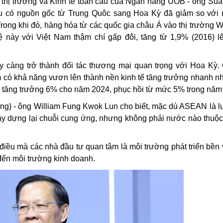
 thị trường và Kinh tế toàn cầu của Ngân hàng UOB - ông Sua
khẩu có nguồn gốc từ Trung Quôc sang Hoa Kỳ đã giảm so với
 Trong khi đó, hàng hóa từ các quốc gia châu Á vào thị trường 
ệ này với Việt Nam thậm chí gấp đôi, tăng từ 1,9% (2016) 
càng trở thành đối tác thương mại quan trọng với Hoa Kỳ.
 có khả năng vươn lên thành nền kinh tế tăng trưởng nhanh 
ức tăng trưởng 6% cho năm 2024, phục hồi từ mức 5% trong năm
ng) - ông William Fung Kwok Lun cho biết, mặc dù ASEAN là lự
xây dựng lại chuỗi cung ứng, nhưng không phải nước nào thuộc
điều mà các nhà đầu tư quan tâm là môi trường phát triển bền
đến môi trường kinh doanh.