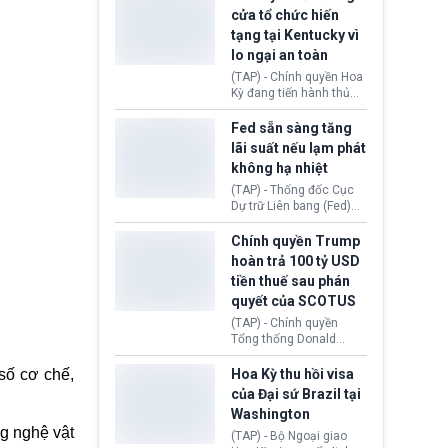
nhằm duy trì hoạt động
Chủ tịch Gianni Infantino
cửa tổ chức hiến
tiếp tục đối mặt cáo
tạng tại Kentucky vì
buộc dùng sức ép tài
lo ngại an toàn
chính để đổi lấy sự ủng
chính trị từ Liên đoàn
(TAP) - Chính quyền Hoa
Bóng đá Jordan. Trước
Kỳ đang tiến hành thủ
áp lực dồn dập, FIFA phải
tục thu hồi chứng nhận
tổ chức cuộc họp khẩn ở
hoạt động của tổ chức
Fed sẵn sàng tăng
Morocco.
hiến tạng Network for
lãi suất nếu lạm phát
Hope (bang Kentucky).
không hạ nhiệt
Nguyên nhân vì đơn vị
này bị cáo buộc có nhiều
(TAP) - Thống đốc Cục
sai sót nghiêm trọng, vi
Dự trữ Liên bang (Fed)
phạm quy định về an
Lisa Cook nói sẽ ủng hộ
toàn y tế.
tăng lãi suất nếu lạm
Chính quyền Trump
phát ở Hoa Kỳ không tiếp
hoàn trả 100 tỷ USD
tục giảm trong thời gian
tiền thuế sau phán
tới.
quyết của SCOTUS
(TAP) - Chính quyền
Tổng thống Donald
Trump đã hoàn trả
khoảng 100 tỷ USD thuế
Hoa Kỳ thu hồi visa
số cơ chế,
quan từng thu theo Đạo
của Đại sứ Brazil tại
luật Quyền hạn Kinh tế
Washington
Khẩn cấp Quốc tế
g nghệ vật
(IEEPA). Động thái này
(TAP) - Bộ Ngoại giao