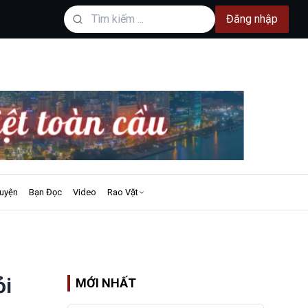
Đăng nhập
uyện
Bạn Đọc
Video
Rao Vặt
ỏi
MỚI NHẤT