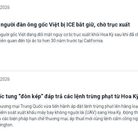
/2026
 người đàn ông gốc Việt bị ICE bắt giữ, chờ trục xuất
gười gốc Việt đang đối mặt nguy cơ bị trục xuất khỏi Hoa Kỳ sau khi đã 
iên quan đến tội ác từ hơn 30 năm trước tại California.
/2026
c tung “đòn kép” đáp trả các lệnh trừng phạt từ Hoa K
hương mại Trung Quốc vừa tiến hành áp đặt lệnh trừng phạt lên hàng loạ
 kiểm soát xuất khẩu máy bay không người lái (UAV) sang Hoa Kỳ. Động th
 các biện pháp hạn chế thương mại, áp thuế mới cùng lệnh cấm công n
ington.