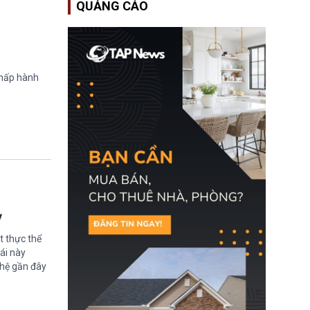
QUẢNG CÁO
Bộ An ninh Nội địa Hoa
Kỳ (DHS) đang đối mặt
nguy cơ thiếu hụt lực
lượng trầm trọng. Điều
này cần được đặc biệt
chú ý bởi nếu các siêu
bão đổ bộ Hoa Kỳ ở nửa
chấp hành
cuối năm 2026, lực
lượng ứng phó “mỏng”
có thể làm nghẽn công
tác cứu trợ; dẫn đến hệ
thống ứng phó khẩn cấp
quốc gia quá tải.
ỳ
t thực thể
ái này
ghệ gần đây