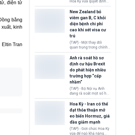
diễn ra sau phán quyết
Hoa Kỳ vừa quyết định
tử, điện tử
hồi tháng 2 bởi Tòa án
thu hồi thị thực (visa)
Tối cao Hoa Kỳ
của bà Maria Luiza
New Zealand bỏ
(SCOTUS) khi tuyên bố,
Ribeiro Viotti - Đại sứ
viêm gan B, C khỏi
 Đồng bằng
việc áp thuế diện rộng là
Brazil tại Washington.
diện bệnh chi phí
hoàn toàn bất hợp pháp.
Động thái trên diễn ra
 xuất, kinh
cao khi xét visa cư
trong bối cảnh tranh
chấp ngoại giao giữa
trú
chính quyền Tổng thống
(TAP) - Một thay đổi
Eltin Tran
Donald Trump và chính
quan trọng trong chính
phủ cánh tả Tổng thống
sách nhập cư của New
Brazil Luiz Inácio Lula
Zealand đang mở ra
Anh rà soát hồ sơ
da Silva đang leo thang
thêm cơ hội cho nhiều
định cư hậu Brexit
gay gắt.
người muốn định cư. Từ
do phát hiện nhiều
nay, người mắc viêm
trường hợp “cấp
gan B hoặc viêm gan C
sẽ không còn bị mặc
nhầm”
định không đáp ứng tiêu
(TAP) - Bộ Nội vụ Anh
chuẩn sức khỏe chỉ vì
đang rà soát một số hồ
chi phí điều trị khi nộp hồ
sơ thuộc Chương trình
sơ xin visa cư trú.
Định cư EU (EU
Hoa Kỳ - Iran có thể
Settlement Scheme -
đạt thỏa thuận mở
EUSS) sau khi xác định
eo biển Hormuz, giá
có trường hợp được cấp
dầu giảm mạnh
quy chế cư trú hậu
Brexit “do nhầm lẫn”.
(TAP) - Giới chức Hoa Kỳ
Động thái này làm dấy
vừa để ngỏ khả năng