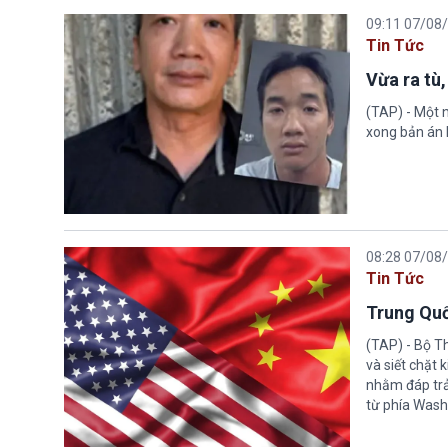
09:11 07/08
Tin Tức
Vừa ra tù,
(TAP) - Một n
xong bản án l
08:28 07/08
Tin Tức
Trung Quố
(TAP) - Bộ T
và siết chặt
nhằm đáp trả
từ phía Wash