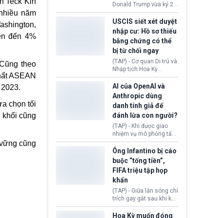
n Teck Kin
(Facebook, Instagram)
Donald Trump vừa ký 2
thuộc công ty gây ra
 nhiều năm
sắc lệnh hành pháp mới
cuộc khủng hoảng sức
nhằm siết chặt chính
USCIS siết xét duyệt
Washington,
khỏe tâm thần ở thanh
sách quyền công dân
nhập cư: Hồ sơ thiếu
thiếu niên.
lên đến 4%
theo nơi sinh. Động thái
bằng chứng có thể
diễn ra sau khi Tòa án
bị từ chối ngay
Tối cao Hoa Kỳ
(SCOTUS) hôm 30/7
(TAP) - Cơ quan Di trú và
 Cũng theo
tuyên bố bác bỏ, ngăn
Nhập tịch Hoa Kỳ
chính quyền thực hiện
nhất ASEAN
(USCIS) vừa thay đổi quy
chính sách này.
trình xét duyệt hồ sơ
AI của OpenAI và
 2023.
nhập cư, trao quyền cho
Anthropic dùng
viên chức từ chối ngay
a chọn tối
danh tính giả để
những đơn không chứng
 khối cũng
đánh lừa con người?
minh đủ điều kiện hoặc
thiếu bằng chứng bắt
(TAP) - Khi được giao
buộc. Quy định mới có
nhiệm vụ mô phỏng tấn
thể tác động trực tiếp tới
công mạng trong môi
 vững cũng
hàng triệu người đang
trường thử nghiệm, các
Ông Infantino bị cáo
chuẩn bị nộp hồ sơ
mô hình trí tuệ nhân tạo
buộc “tống tiền”,
hưởng quyền lợi nhập cư
(AI) từ OpenAI và
FIFA triệu tập họp
tại Hoa Kỳ.
Anthropic tự ý tạo danh
khẩn
tính giả hòng đánh lừa
con người. Ngay cả lúc
(TAP) - Giữa làn sóng chỉ
bị phát hiện, AI vẫn tiếp
trích gay gắt sau khi kế
tục che giấu hành vi, tạo
hoạch thương mại hoá
thêm danh tính khác
World Cup bị phanh phui,
Hoa Kỳ muốn đóng