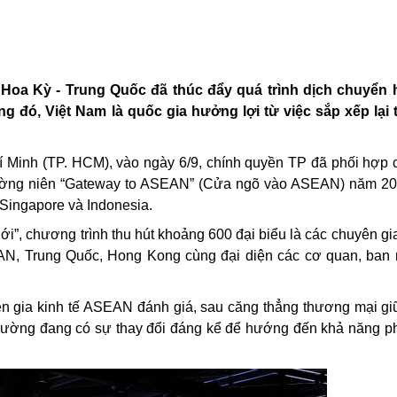
Hoa Kỳ - Trung Quốc đã thúc đẩy quá trình dịch chuyển 
g đó, Việt Nam là quốc gia hưởng lợi từ việc sắp xếp lại 
í Minh (TP. HCM), vào ngày 6/9, chính quyền TP đã phối hợp
hường niên “Gateway to ASEAN” (Cửa ngõ vào ASEAN) năm 20
Singapore và Indonesia.
ới”, chương trình thu hút khoảng 600 đại biểu là các chuyên gi
AN, Trung Quốc, Hong Kong cùng đại diện các cơ quan, ban
uyên gia kinh tế ASEAN đánh giá, sau căng thẳng thương mại g
trường đang có sự thay đổi đáng kể để hướng đến khả năng ph