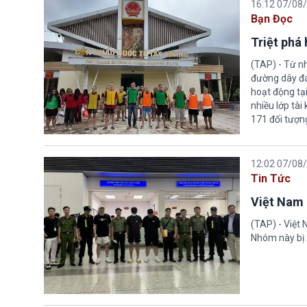
16:12 07/08
Bạn Đọc
Triệt phá
(TAP) - Từ n
đường dây đá
hoạt động tại
nhiều lớp tài
171 đối tượn
12:02 07/08
Tin Tức
Việt Nam 
(TAP) - Việt
Nhóm này bị 