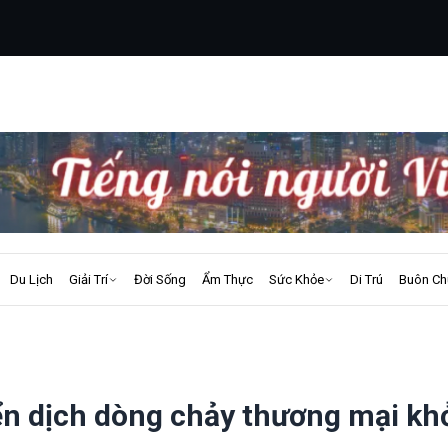
Du Lịch
Giải Trí
Đời Sống
Ẩm Thực
Sức Khỏe
Di Trú
Buôn Ch
ển dịch dòng chảy thương mại kh