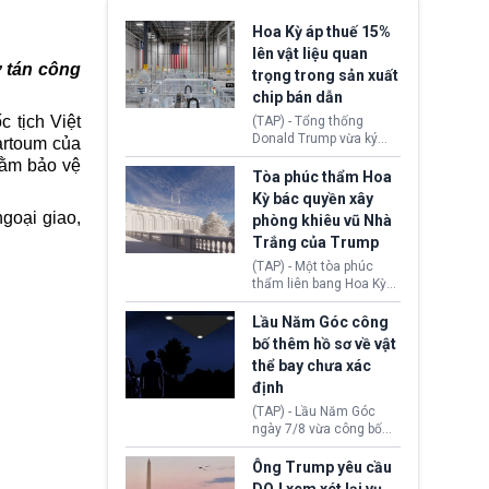
Hoa Kỳ áp thuế 15%
lên vật liệu quan
ơ tán công
trọng trong sản xuất
chip bán dẫn
 tịch Việt
(TAP) - Tổng thống
Donald Trump vừa ký
artoum của
sắc lệnh áp thuế bổ
nhằm bảo vệ
sung 15% cùng cơ chế
Tòa phúc thẩm Hoa
giá sàn nhập khẩu
Kỳ bác quyền xây
nghiêm ngặt đối với
goại giao,
phòng khiêu vũ Nhà
polysilicon và các sản
Trắng của Trump
phẩm hạ nguồn. Quyết
định này nhằm khôi
(TAP) - Một tòa phúc
phục chuỗi cung ứng
thẩm liên bang Hoa Kỳ
công nghệ, năng lượng
vừa phán quyết, chính
mặt trời nội địa trước sự
quyền Tổng thống
Lầu Năm Góc công
thống trị của Trung
Donald Trump không có
bố thêm hồ sơ về vật
Quốc.
quyền tự ý xây phòng
thể bay chưa xác
khiêu vũ mới rộng
định
khoảng 90.000 feet
vuông tại khu vực Cánh
(TAP) - Lầu Năm Góc
Đông Nhà Trắng.
ngày 7/8 vừa công bố
thêm 41 hồ sơ liên quan
đến UFO hay còn được
Ông Trump yêu cầu
gọi là hiện tượng bất