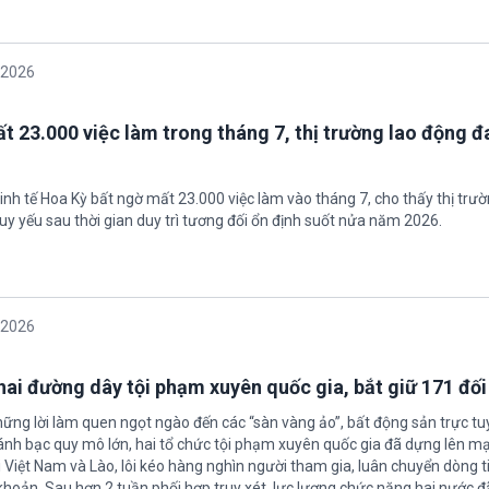
/2026
t 23.000 việc làm trong tháng 7, thị trường lao động đ
inh tế Hoa Kỳ bất ngờ mất 23.000 việc làm vào tháng 7, cho thấy thị trư
uy yếu sau thời gian duy trì tương đối ổn định suốt nửa năm 2026.
/2026
 hai đường dây tội phạm xuyên quốc gia, bắt giữ 171 đố
hững lời làm quen ngọt ngào đến các “sàn vàng ảo”, bất động sản trực t
nh bạc quy mô lớn, hai tổ chức tội phạm xuyên quốc gia đã dựng lên mạ
 Việt Nam và Lào, lôi kéo hàng nghìn người tham gia, luân chuyển dòng t
 khoản. Sau hơn 2 tuần phối hợp truy xét, lực lượng chức năng hai nước đ