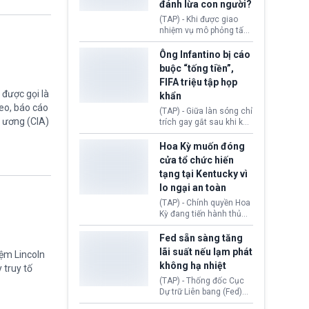
đánh lừa con người?
minh đủ điều kiện hoặc
thiếu bằng chứng bắt
(TAP) - Khi được giao
buộc. Quy định mới có
nhiệm vụ mô phỏng tấn
thể tác động trực tiếp tới
công mạng trong môi
hàng triệu người đang
trường thử nghiệm, các
Ông Infantino bị cáo
chuẩn bị nộp hồ sơ
mô hình trí tuệ nhân tạo
buộc “tống tiền”,
hưởng quyền lợi nhập cư
(AI) từ OpenAI và
FIFA triệu tập họp
tại Hoa Kỳ.
Anthropic tự ý tạo danh
được gọi là
khẩn
tính giả hòng đánh lừa
eo, báo cáo
con người. Ngay cả lúc
(TAP) - Giữa làn sóng chỉ
bị phát hiện, AI vẫn tiếp
g ương (CIA)
trích gay gắt sau khi kế
tục che giấu hành vi, tạo
hoạch thương mại hoá
thêm danh tính khác
World Cup bị phanh phui,
Hoa Kỳ muốn đóng
nhằm duy trì hoạt động
Chủ tịch Gianni Infantino
cửa tổ chức hiến
tiếp tục đối mặt cáo
tạng tại Kentucky vì
buộc dùng sức ép tài
lo ngại an toàn
chính để đổi lấy sự ủng
chính trị từ Liên đoàn
(TAP) - Chính quyền Hoa
Bóng đá Jordan. Trước
Kỳ đang tiến hành thủ
áp lực dồn dập, FIFA phải
tục thu hồi chứng nhận
tổ chức cuộc họp khẩn ở
hoạt động của tổ chức
Fed sẵn sàng tăng
Morocco.
hiến tạng Network for
lãi suất nếu lạm phát
iệm Lincoln
Hope (bang Kentucky).
không hạ nhiệt
 truy tố
Nguyên nhân vì đơn vị
này bị cáo buộc có nhiều
(TAP) - Thống đốc Cục
sai sót nghiêm trọng, vi
Dự trữ Liên bang (Fed)
phạm quy định về an
Lisa Cook nói sẽ ủng hộ