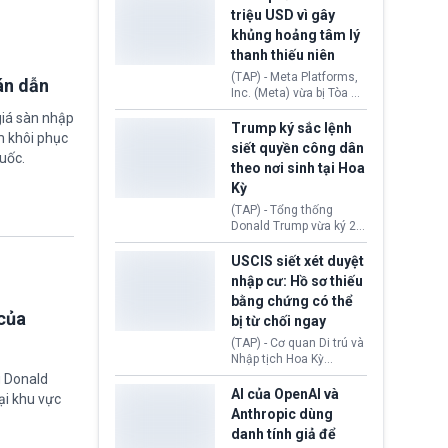
cùng lệnh cấm công
khẳng định chưa có bất
triệu USD vì gây
nghệ gần đây từ phía
kỳ thỏa thuận nào.
khủng hoảng tâm lý
Washington.
Tehran cho rằng, Hoa Kỳ
thanh thiếu niên
chỉ đang dàn dựng “màn
kịch ngoại giao” để xoa
(TAP) - Meta Platforms,
án dẫn
dịu căng thẳng.
Inc. (Meta) vừa bị Tòa án
bang New Mexico yêu
giá sàn nhập
cầu đóng góp 567 triệu
Trump ký sắc lệnh
m khôi phục
USD vào một quỹ khắc
siết quyền công dân
uốc.
phục hậu quả. Quyết
theo nơi sinh tại Hoa
định này diễn ra sau khi
Kỳ
toà xác định, những nền
tảng mạng xã hội
(TAP) - Tổng thống
(Facebook, Instagram)
Donald Trump vừa ký 2
thuộc công ty gây ra
sắc lệnh hành pháp mới
cuộc khủng hoảng sức
nhằm siết chặt chính
USCIS siết xét duyệt
khỏe tâm thần ở thanh
sách quyền công dân
nhập cư: Hồ sơ thiếu
thiếu niên.
theo nơi sinh. Động thái
bằng chứng có thể
diễn ra sau khi Tòa án
của
bị từ chối ngay
Tối cao Hoa Kỳ
(SCOTUS) hôm 30/7
(TAP) - Cơ quan Di trú và
tuyên bố bác bỏ, ngăn
Nhập tịch Hoa Kỳ
chính quyền thực hiện
(USCIS) vừa thay đổi quy
g Donald
chính sách này.
trình xét duyệt hồ sơ
AI của OpenAI và
ại khu vực
nhập cư, trao quyền cho
Anthropic dùng
viên chức từ chối ngay
danh tính giả để
những đơn không chứng