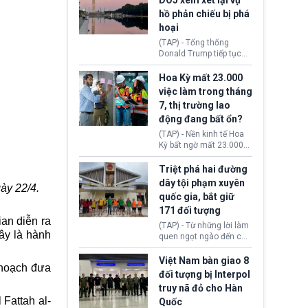
DOJ xem xét lại vụ
thường chưa xác định
hồ phản chiếu bị phá
(UAP). Những tài liệu này
hoại
bao gồm hình ảnh,
video, báo cáo từ nhiều
(TAP) - Tổng thống
cơ quan khác nhau như
Donald Trump tiếp tục
Cục Điều tra Liên bang
cho rằng, hồ phản chiếu
(FBI), Cơ quan Tình báo
trước Đài tưởng niệm
Hoa Kỳ mất 23.000
Trung ương (CIA) và Bộ
Lincoln bị phá hoại. Lãnh
việc làm trong tháng
Ngoại giao (DOS).
đạo Nhà Trắng yêu cầu
7, thị trường lao
Bộ Tư pháp (DOJ) xem
động đang bất ổn?
xét lại quyết định hủy
truy tố những cá nhân bị
(TAP) - Nền kinh tế Hoa
nghi ngờ làm hư hại
Kỳ bất ngờ mất 23.000
công trình.
việc làm vào tháng 7,
cho thấy thị trường lao
Triệt phá hai đường
động có dấu hiệu suy
dây tội phạm xuyên
ày 22/4.
yếu sau thời gian duy trì
quốc gia, bắt giữ
tương đối ổn định suốt
171 đối tượng
nửa năm 2026.
ian diễn ra
(TAP) - Từ những lời làm
ây là hành
quen ngọt ngào đến các
“sàn vàng ảo”, bất động
sản trực tuyến cùng
Việt Nam bàn giao 8
 hoạch đưa
đường dây đánh bạc quy
đối tượng bị Interpol
mô lớn, hai tổ chức tội
truy nã đỏ cho Hàn
phạm xuyên quốc gia đã
 Fattah al-
Quốc
dựng lên mạng lưới hoạt