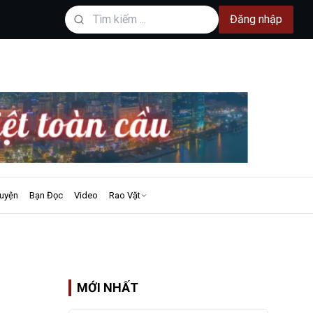
Đăng nhập
uyện
Bạn Đọc
Video
Rao Vặt
MỚI NHẤT