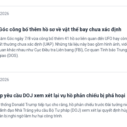
/2026
óc công bố thêm hồ sơ về vật thể bay chưa xác định
Năm Góc ngày 7/8 vừa công bố thêm 41 hồ sơ liên quan đến UFO hay còn 
ất thường chưa xác định (UAP). Những tài liệu này bao gồm hình ảnh, vid
quan khác nhau như Cục Điều tra Liên bang (FBI), Cơ quan Tình báo Trun
giao (DOS).
/2026
 yêu cầu DOJ xem xét lại vụ hồ phản chiếu bị phá hoại
 thống Donald Trump tiếp tục cho rằng, hồ phản chiếu trước Đài tưởng n
 Lãnh đạo Nhà Trắng yêu cầu Bộ Tư pháp (DOJ) xem xét lại quyết định hủy
n bị nghi ngờ làm hư hại công trình.