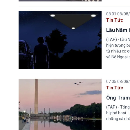
08:01 08/08
Tin Tức
Lầu Năm G
(TAP) - Lầu 
hiện tượng b
từ nhiều cơ 
và Bộ Ngoại 
07:05 08/08
Tin Tức
Ông Trump
(TAP) - Tổng
bị phá hoại.
những cá nhâ