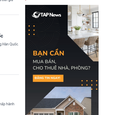
nay, người mắc viêm
gan B hoặc viêm gan C
sẽ không còn bị mặc
định không đáp ứng tiêu
chuẩn sức khỏe chỉ vì
chi phí điều trị khi nộp hồ
sơ xin visa cư trú.
ốc
ng Hàn Quốc.
chấp hành