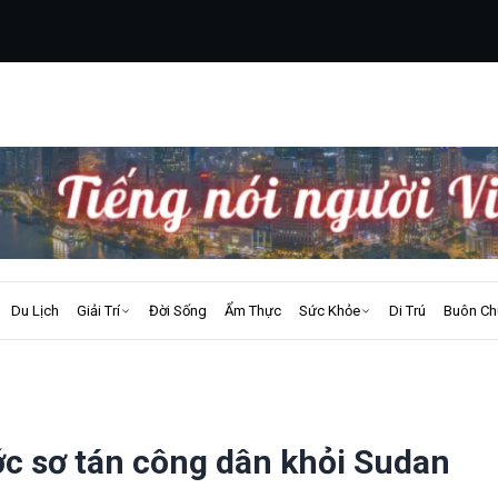
Du Lịch
Giải Trí
Đời Sống
Ẩm Thực
Sức Khỏe
Di Trú
Buôn Ch
ớc sơ tán công dân khỏi Sudan