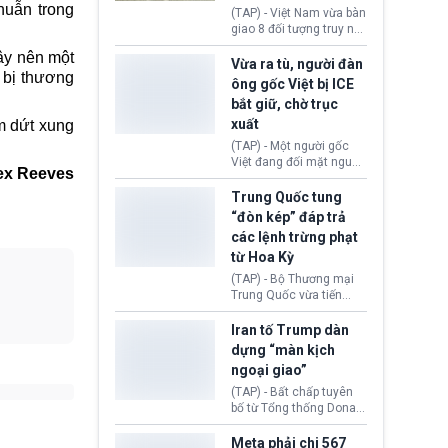
uẫn trong
động tại Việt Nam và
(TAP) - Việt Nam vừa bàn
Lào, lôi kéo hàng nghìn
giao 8 đối tượng truy nã
người tham gia, luân
đỏ Interpol cho lực lượng
ây nên một
chuyển dòng tiền qua
chức năng Hàn Quốc.
Vừa ra tù, người đàn
nhiều lớp tài khoản. Sau
i bị thương
Nhóm này bị xác định
ông gốc Việt bị ICE
hơn 2 tuần phối hợp truy
lừa đảo 619 nạn nhân,
bắt giữ, chờ trục
xét, lực lượng chức năng
chiếm đoạt hơn 17,7 tỷ
hai nước đã bắt giữ 171
xuất
m dứt xung
KRW.
đối tượng.
(TAP) - Một người gốc
Việt đang đối mặt nguy
ex Reeves
cơ bị trục xuất khỏi Hoa
Kỳ sau khi đã chấp hành
Trung Quốc tung
xong bản án liên quan
“đòn kép” đáp trả
đến tội ác từ hơn 30
các lệnh trừng phạt
năm trước tại California.
từ Hoa Kỳ
(TAP) - Bộ Thương mại
Trung Quốc vừa tiến
hành áp đặt lệnh trừng
phạt lên hàng loạt thực
Iran tố Trump dàn
thể và siết chặt kiểm
dựng “màn kịch
soát xuất khẩu máy bay
ngoại giao”
không người lái (UAV)
sang Hoa Kỳ. Động thái
(TAP) - Bất chấp tuyên
này nhằm đáp trả các
bố từ Tổng thống Donald
biện pháp hạn chế
Trump về tiến trình đàm
thương mại, áp thuế mới
phán hòa bình, Iran
Meta phải chi 567