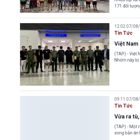
171 đối tượn
12:02 07/08
Tin Tức
Việt Nam 
(TAP) - Việt
Nhóm này bị 
09:11 07/08
Tin Tức
Vừa ra tù,
(TAP) - Một n
xong bản án l