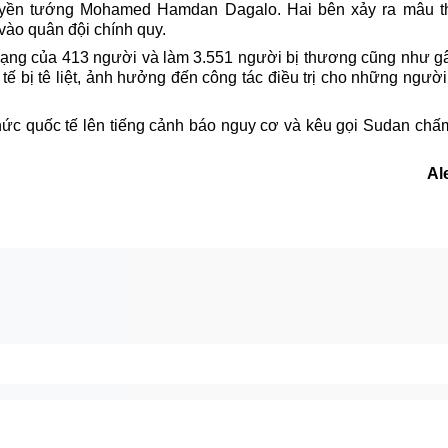
yền tướng Mohamed Hamdan Dagalo. Hai bên xảy ra mâu th
vào quân đội chính quy.
 mạng của 413 người và làm 3.551 người bị thương cũng như g
ế bị tê liệt, ảnh hưởng đến công tác điều trị cho những ngườ
chức quốc tế lên tiếng cảnh báo nguy cơ và kêu gọi Sudan chấ
Al