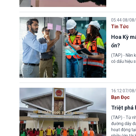
05:44 08/08
Tin Tức
Hoa Kỳ mấ
ổn?
(TAP) - Nền k
có dấu hiệu s
16:12 07/08
Bạn Đọc
Triệt phá
(TAP) - Từ n
đường dây đá
hoạt động tại
nhiều lớp tài