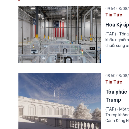
09:54 08/08
Tin Tức
Hoa Kỳ áp
(TAP) - Tổng
khẩu nghiêm 
chuỗi cung ứn
08:50 08/08
Tin Tức
Tòa phúc 
Trump
(TAP) - Một 
Trump không 
Cánh Đông N