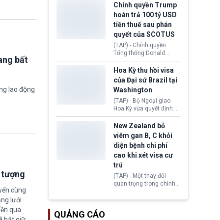
toàn y tế.
tăng lãi suất nếu lạm
Chính quyền Trump
phát ở Hoa Kỳ không tiếp
hoàn trả 100 tỷ USD
tục giảm trong thời gian
tiền thuế sau phán
tới.
quyết của SCOTUS
(TAP) - Chính quyền
Tổng thống Donald
ang bất
Trump đã hoàn trả
khoảng 100 tỷ USD thuế
Hoa Kỳ thu hồi visa
quan từng thu theo Đạo
của Đại sứ Brazil tại
luật Quyền hạn Kinh tế
ờng lao động
Washington
Khẩn cấp Quốc tế
(IEEPA). Động thái này
(TAP) - Bộ Ngoại giao
diễn ra sau phán quyết
Hoa Kỳ vừa quyết định
hồi tháng 2 bởi Tòa án
thu hồi thị thực (visa)
Tối cao Hoa Kỳ
của bà Maria Luiza
New Zealand bỏ
(SCOTUS) khi tuyên bố,
Ribeiro Viotti - Đại sứ
viêm gan B, C khỏi
việc áp thuế diện rộng là
Brazil tại Washington.
diện bệnh chi phí
hoàn toàn bất hợp pháp.
Động thái trên diễn ra
cao khi xét visa cư
trong bối cảnh tranh
chấp ngoại giao giữa
trú
chính quyền Tổng thống
i tượng
(TAP) - Một thay đổi
Donald Trump và chính
quan trọng trong chính
phủ cánh tả Tổng thống
uyến cùng
sách nhập cư của New
Brazil Luiz Inácio Lula
ng lưới
Zealand đang mở ra
da Silva đang leo thang
thêm cơ hội cho nhiều
iền qua
gay gắt.
QUẢNG CÁO
người muốn định cư. Từ
ã bắt giữ