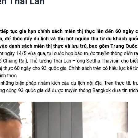
ến Thái Lan
tiếp tục gia hạn chính sách miễn thị thực lên đến 60 ngày 
, để thúc đẩy du lịch và thu hút nguồn thu từ du khách quốc
ào danh sách miễn thị thực và lưu trú, bao gồm Trung Quốc
nt ngày 14/5 vừa qua, tại cuộc họp báo trước truyền thông diễn r
ố Chiang Rai), Thủ tướng Thái Lan – ông Settha Thavisin cho biế
thực 60 ngày cho 93 quốc gia. Chính sách trên có hiệu lực kể t
ính thức.
những biện pháp nhằm kích cầu du lịch nội địa. Trên thực tế, t
tổng cộng 93 quốc gia đã được truyền thông Bangkok đưa tin tríc