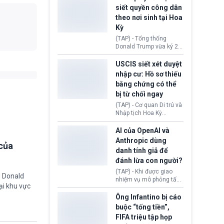
USD vào một quỹ khắc
siết quyền công dân
phục hậu quả. Quyết
theo nơi sinh tại Hoa
định này diễn ra sau khi
Kỳ
toà xác định, những nền
tảng mạng xã hội
(TAP) - Tổng thống
(Facebook, Instagram)
Donald Trump vừa ký 2
thuộc công ty gây ra
sắc lệnh hành pháp mới
cuộc khủng hoảng sức
nhằm siết chặt chính
USCIS siết xét duyệt
khỏe tâm thần ở thanh
sách quyền công dân
nhập cư: Hồ sơ thiếu
thiếu niên.
theo nơi sinh. Động thái
bằng chứng có thể
diễn ra sau khi Tòa án
bị từ chối ngay
Tối cao Hoa Kỳ
(SCOTUS) hôm 30/7
(TAP) - Cơ quan Di trú và
tuyên bố bác bỏ, ngăn
Nhập tịch Hoa Kỳ
chính quyền thực hiện
(USCIS) vừa thay đổi quy
chính sách này.
trình xét duyệt hồ sơ
AI của OpenAI và
nhập cư, trao quyền cho
Anthropic dùng
của
viên chức từ chối ngay
danh tính giả để
những đơn không chứng
đánh lừa con người?
minh đủ điều kiện hoặc
thiếu bằng chứng bắt
(TAP) - Khi được giao
g Donald
buộc. Quy định mới có
nhiệm vụ mô phỏng tấn
thể tác động trực tiếp tới
ại khu vực
công mạng trong môi
hàng triệu người đang
trường thử nghiệm, các
Ông Infantino bị cáo
chuẩn bị nộp hồ sơ
mô hình trí tuệ nhân tạo
buộc “tống tiền”,
hưởng quyền lợi nhập cư
(AI) từ OpenAI và
FIFA triệu tập họp
tại Hoa Kỳ.
Anthropic tự ý tạo danh