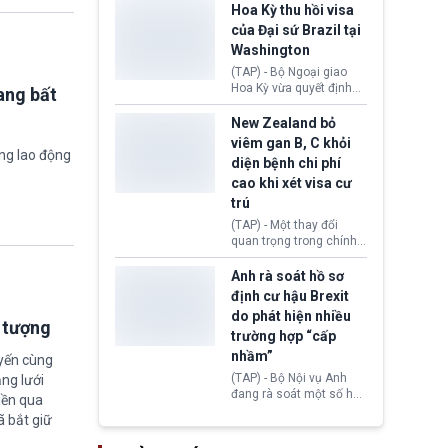
khoảng 100 tỷ USD thuế
Hoa Kỳ thu hồi visa
quan từng thu theo Đạo
của Đại sứ Brazil tại
luật Quyền hạn Kinh tế
Washington
Khẩn cấp Quốc tế
(IEEPA). Động thái này
(TAP) - Bộ Ngoại giao
diễn ra sau phán quyết
Hoa Kỳ vừa quyết định
ang bất
hồi tháng 2 bởi Tòa án
thu hồi thị thực (visa)
Tối cao Hoa Kỳ
của bà Maria Luiza
New Zealand bỏ
(SCOTUS) khi tuyên bố,
Ribeiro Viotti - Đại sứ
viêm gan B, C khỏi
việc áp thuế diện rộng là
Brazil tại Washington.
ờng lao động
diện bệnh chi phí
hoàn toàn bất hợp pháp.
Động thái trên diễn ra
cao khi xét visa cư
trong bối cảnh tranh
chấp ngoại giao giữa
trú
chính quyền Tổng thống
(TAP) - Một thay đổi
Donald Trump và chính
quan trọng trong chính
phủ cánh tả Tổng thống
sách nhập cư của New
Brazil Luiz Inácio Lula
Zealand đang mở ra
Anh rà soát hồ sơ
da Silva đang leo thang
thêm cơ hội cho nhiều
định cư hậu Brexit
gay gắt.
người muốn định cư. Từ
do phát hiện nhiều
nay, người mắc viêm
i tượng
trường hợp “cấp
gan B hoặc viêm gan C
sẽ không còn bị mặc
nhầm”
uyến cùng
định không đáp ứng tiêu
(TAP) - Bộ Nội vụ Anh
ng lưới
chuẩn sức khỏe chỉ vì
đang rà soát một số hồ
iền qua
chi phí điều trị khi nộp hồ
sơ thuộc Chương trình
sơ xin visa cư trú.
ã bắt giữ
Định cư EU (EU
Settlement Scheme -