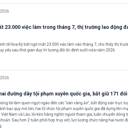
/2026
t 23.000 việc làm trong tháng 7, thị trường lao động đ
inh tế Hoa Kỳ bất ngờ mất 23.000 việc làm vào tháng 7, cho thấy thị trư
uy yếu sau thời gian duy trì tương đối ổn định suốt nửa năm 2026.
/2026
 hai đường dây tội phạm xuyên quốc gia, bắt giữ 171 đố
hững lời làm quen ngọt ngào đến các “sàn vàng ảo”, bất động sản trực t
nh bạc quy mô lớn, hai tổ chức tội phạm xuyên quốc gia đã dựng lên mạ
 Việt Nam và Lào, lôi kéo hàng nghìn người tham gia, luân chuyển dòng t
 khoản. Sau hơn 2 tuần phối hợp truy xét, lực lượng chức năng hai nước đ
g.