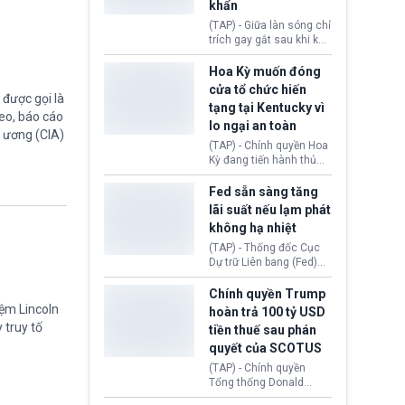
khẩn
tính giả hòng đánh lừa
con người. Ngay cả lúc
(TAP) - Giữa làn sóng chỉ
bị phát hiện, AI vẫn tiếp
trích gay gắt sau khi kế
tục che giấu hành vi, tạo
hoạch thương mại hoá
thêm danh tính khác
World Cup bị phanh phui,
Hoa Kỳ muốn đóng
nhằm duy trì hoạt động
Chủ tịch Gianni Infantino
cửa tổ chức hiến
được gọi là
tiếp tục đối mặt cáo
tạng tại Kentucky vì
buộc dùng sức ép tài
eo, báo cáo
lo ngại an toàn
chính để đổi lấy sự ủng
g ương (CIA)
chính trị từ Liên đoàn
(TAP) - Chính quyền Hoa
Bóng đá Jordan. Trước
Kỳ đang tiến hành thủ
áp lực dồn dập, FIFA phải
tục thu hồi chứng nhận
tổ chức cuộc họp khẩn ở
hoạt động của tổ chức
Fed sẵn sàng tăng
Morocco.
hiến tạng Network for
lãi suất nếu lạm phát
Hope (bang Kentucky).
không hạ nhiệt
Nguyên nhân vì đơn vị
này bị cáo buộc có nhiều
(TAP) - Thống đốc Cục
sai sót nghiêm trọng, vi
Dự trữ Liên bang (Fed)
phạm quy định về an
Lisa Cook nói sẽ ủng hộ
toàn y tế.
tăng lãi suất nếu lạm
Chính quyền Trump
phát ở Hoa Kỳ không tiếp
iệm Lincoln
hoàn trả 100 tỷ USD
tục giảm trong thời gian
 truy tố
tiền thuế sau phán
tới.
quyết của SCOTUS
(TAP) - Chính quyền
Tổng thống Donald
Trump đã hoàn trả