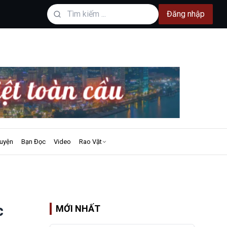
Đăng nhập
uyện
Bạn Đọc
Video
Rao Vặt
c
MỚI NHẤT