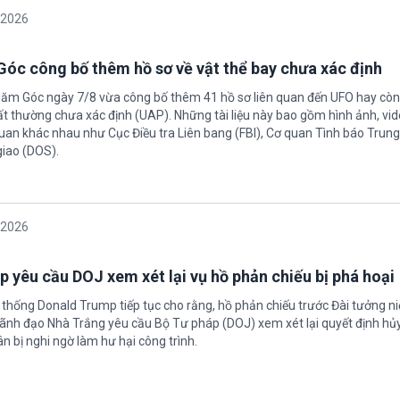
/2026
óc công bố thêm hồ sơ về vật thể bay chưa xác định
Năm Góc ngày 7/8 vừa công bố thêm 41 hồ sơ liên quan đến UFO hay còn 
ất thường chưa xác định (UAP). Những tài liệu này bao gồm hình ảnh, vid
quan khác nhau như Cục Điều tra Liên bang (FBI), Cơ quan Tình báo Trun
giao (DOS).
/2026
 yêu cầu DOJ xem xét lại vụ hồ phản chiếu bị phá hoại
 thống Donald Trump tiếp tục cho rằng, hồ phản chiếu trước Đài tưởng n
 Lãnh đạo Nhà Trắng yêu cầu Bộ Tư pháp (DOJ) xem xét lại quyết định hủy
n bị nghi ngờ làm hư hại công trình.