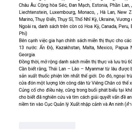
Châu Âu: Cộng hòa Séc, Đan Mạch, Estonia, Phần Lan, , P
Liechtenstein, Luxembourg, Monaco, , Hà Lan, New Ze
Marino, Thụy Điển, Thụy Sĩ, Thổ Nhĩ Kỳ, Ukraine, Vương 
Ngoài ra, danh sách trên còn có
Hoa Kỳ
, Canada, Peru,
Phi)
Bên cạnh việc gia hạn chính sách miễn thị thực cho các
13 nước: Ấn Độ, Kazakhstan, Malta, Mexico, Papua Ne
Georgia.
Đồng thời, mở rộng danh sách miễn thị thực và lưu trú
Cần biết rằng, Thái Lan – Lào – Myanmar từ lâu được b
sản xuất thuốc phiện lớn nhất thế giới. Do đó, ngoại t
cửa đón một lượng lớn công dân từ Viêng Chăn có thể 
Củng cố cho điều này, cũng trong buổi phát biểu tại k
cho biết đã nghiên cứu và tìm cách giải quyết vấn đề 
niềm tin vào Cục Quản lý Xuất nhập cảnh và An ninh (ส