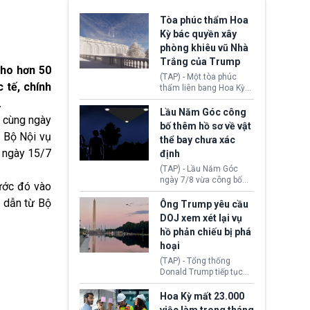
Tòa phúc thẩm Hoa
Kỳ bác quyền xây
phòng khiêu vũ Nhà
Trắng của Trump
cho hơn 50
(TAP) - Một tòa phúc
 tế, chính
thẩm liên bang Hoa Kỳ
vừa phán quyết, chính
.
quyền Tổng thống
Lầu Năm Góc công
a cùng ngày
Donald Trump không có
bố thêm hồ sơ về vật
quyền tự ý xây phòng
t Bộ Nội vụ
thể bay chưa xác
khiêu vũ mới rộng
ừ ngày 15/7
định
khoảng 90.000 feet
vuông tại khu vực Cánh
(TAP) - Lầu Năm Góc
Đông Nhà Trắng.
ngày 7/8 vừa công bố
rước đó vào
thêm 41 hồ sơ liên quan
h dẫn từ Bộ
đến UFO hay còn được
Ông Trump yêu cầu
gọi là hiện tượng bất
DOJ xem xét lại vụ
thường chưa xác định
hồ phản chiếu bị phá
(UAP). Những tài liệu này
hoại
bao gồm hình ảnh,
video, báo cáo từ nhiều
(TAP) - Tổng thống
cơ quan khác nhau như
Donald Trump tiếp tục
Cục Điều tra Liên bang
cho rằng, hồ phản chiếu
(FBI), Cơ quan Tình báo
trước Đài tưởng niệm
Hoa Kỳ mất 23.000
Trung ương (CIA) và Bộ
Lincoln bị phá hoại. Lãnh