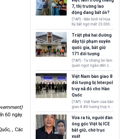
việc làm trong tháng
Ngoại giao (DOS).
đạo Nhà Trắng yêu cầu
7, thị trường lao
Bộ Tư pháp (DOJ) xem
động đang bất ổn?
xét lại quyết định hủy
truy tố những cá nhân bị
(TAP) - Nền kinh tế Hoa
nghi ngờ làm hư hại
Kỳ bất ngờ mất 23.000
công trình.
việc làm vào tháng 7,
cho thấy thị trường lao
Triệt phá hai đường
động có dấu hiệu suy
dây tội phạm xuyên
yếu sau thời gian duy trì
quốc gia, bắt giữ
tương đối ổn định suốt
171 đối tượng
nửa năm 2026.
(TAP) - Từ những lời làm
quen ngọt ngào đến các
“sàn vàng ảo”, bất động
sản trực tuyến cùng
Việt Nam bàn giao 8
đường dây đánh bạc quy
đối tượng bị Interpol
mô lớn, hai tổ chức tội
truy nã đỏ cho Hàn
phạm xuyên quốc gia đã
Quốc
dựng lên mạng lưới hoạt
động tại Việt Nam và
(TAP) - Việt Nam vừa bàn
Lào, lôi kéo hàng nghìn
overnment)
giao 8 đối tượng truy nã
người tham gia, luân
đỏ Interpol cho lực lượng
ến 60 ngày.
chuyển dòng tiền qua
chức năng Hàn Quốc.
Vừa ra tù, người đàn
nhiều lớp tài khoản. Sau
Nhóm này bị xác định
ông gốc Việt bị ICE
hơn 2 tuần phối hợp truy
lừa đảo 619 nạn nhân,
Quốc, , Các
bắt giữ, chờ trục
xét, lực lượng chức năng
chiếm đoạt hơn 17,7 tỷ
hai nước đã bắt giữ 171
xuất
KRW.