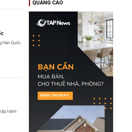
QUẢNG CÁO
EUSS) sau khi xác định
có trường hợp được cấp
quy chế cư trú hậu
Brexit “do nhầm lẫn”.
Động thái này làm dấy
lên lo ngại về việc thực
thi Thỏa thuận Rút khỏi
ốc
Liên minh châu Âu
(Withdrawal
ng Hàn Quốc.
Agreement).
chấp hành