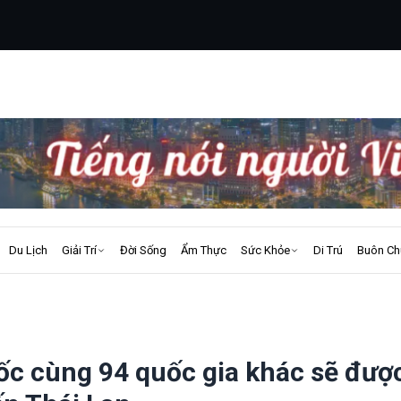
Du Lịch
Giải Trí
Đời Sống
Ẩm Thực
Sức Khỏe
Di Trú
Buôn Ch
ốc cùng 94 quốc gia khác sẽ đượ