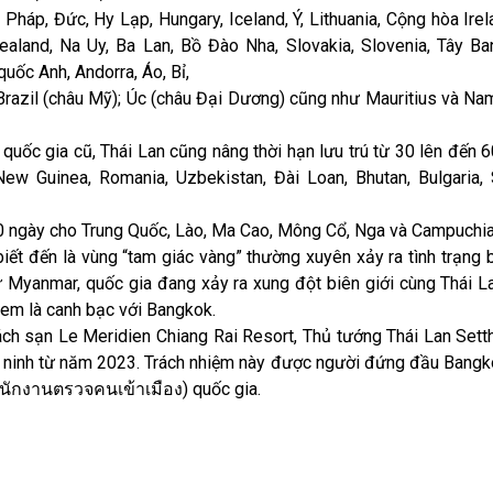
háp, Đức, Hy Lạp, Hungary, Iceland, Ý, Lithuania, Cộng hòa Irela
aland, Na Uy, Ba Lan, Bồ Đào Nha, Slovakia, Slovenia, Tây Ba
quốc Anh, Andorra, Áo, Bỉ,
 Brazil (châu Mỹ); Úc (châu Đại Dương) cũng như Mauritius và Na
 quốc gia cũ, Thái Lan cũng nâng thời hạn lưu trú từ 30 lên đến 
w Guinea, Romania, Uzbekistan, Đài Loan, Bhutan, Bulgaria, Sí
 60 ngày cho Trung Quốc, Lào, Ma Cao, Mông Cổ, Nga và Campuchia
iết đến là vùng “tam giác vàng” thường xuyên xảy ra tình trạng 
rừ Myanmar, quốc gia đang xảy ra xung đột biên giới cùng Thái L
xem là canh bạc với Bangkok.
hách sạn Le Meridien Chiang Rai Resort, Thủ tướng Thái Lan Sett
an ninh từ năm 2023. Trách nhiệm này được người đứng đầu Bangk
ำนักงานตรวจคนเข้าเมือง) quốc gia.