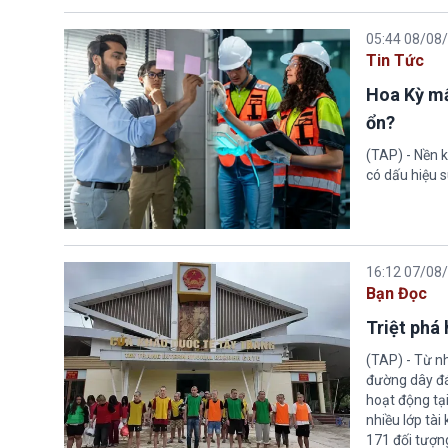
05:44 08/08
Tin Tức
Hoa Kỳ mấ
ổn?
(TAP) - Nền k
có dấu hiệu s
16:12 07/08
Bạn Đọc
Triệt phá
(TAP) - Từ n
đường dây đá
hoạt động tại
nhiều lớp tài
171 đối tượn