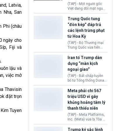
đối tượng.
(TAP) - Một người gốc
nd, Latvia,
Việt đang đối mặt nguy
n Nha, San
cơ bị trục xuất khỏi Hoa
Kỳ sau khi đã chấp hành
Trung Quốc tung
xong bản án liên quan
“đòn kép” đáp trả
m Phi (châu
đến tội ác từ hơn 30
các lệnh trừng phạt
năm trước tại California.
từ Hoa Kỳ
60 ngày cho
(TAP) - Bộ Thương mại
p, Fiji và
Trung Quốc vừa tiến
hành áp đặt lệnh trừng
phạt lên hàng loạt thực
Iran tố Trump dàn
.
thể và siết chặt kiểm
dựng “màn kịch
soát xuất khẩu máy bay
buôn lậu và
ngoại giao”
không người lái (UAV)
an, việc mở
sang Hoa Kỳ. Động thái
(TAP) - Bất chấp tuyên
này nhằm đáp trả các
bố từ Tổng thống Donald
biện pháp hạn chế
Trump về tiến trình đàm
ha Thavisin
thương mại, áp thuế mới
phán hòa bình, Iran
Meta phải chi 567
cùng lệnh cấm công
khẳng định chưa có bất
ok đặt trọn
triệu USD vì gây
nghệ gần đây từ phía
kỳ thỏa thuận nào.
khủng hoảng tâm lý
Washington.
Tehran cho rằng, Hoa Kỳ
thanh thiếu niên
chỉ đang dàn dựng “màn
Kim Tuyen
kịch ngoại giao” để xoa
(TAP) - Meta Platforms,
dịu căng thẳng.
Inc. (Meta) vừa bị Tòa án
bang New Mexico yêu
cầu đóng góp 567 triệu
Trump ký sắc lệnh