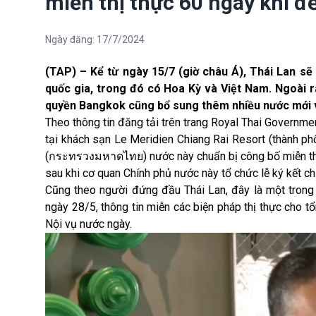
miễn thị thực 60 ngày khi đ
Ngày đăng:
17/7/2024
(TAP) – Kể từ ngày 15/7 (giờ châu Á), Thái Lan sẽ 
quốc gia, trong đó có Hoa Kỳ và Việt Nam. Ngoài ra
quyền Bangkok cũng bổ sung thêm nhiều nước mới v
Theo thông tin đăng tải trên trang Royal Thai Governme
tại khách sạn Le Meridien Chiang Rai Resort (thành ph
(กระทรวงมหาดไทย) nước này chuẩn bị công bố miễn thị 
sau khi cơ quan Chính phủ nước này tổ chức lễ ký kết ch
Cũng theo người đứng đầu Thái Lan, đây là một trong 
ngày 28/5, thông tin miễn các biện pháp thị thực cho 
Nội vụ nước ngày.