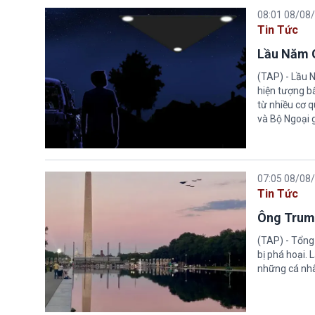
08:01 08/08
Tin Tức
Lầu Năm G
(TAP) - Lầu 
hiện tượng b
từ nhiều cơ 
và Bộ Ngoại 
07:05 08/08
Tin Tức
Ông Trump
(TAP) - Tổng
bị phá hoại.
những cá nhâ