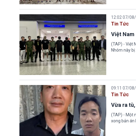
12:02 07/08
Tin Tức
Việt Nam 
(TAP) - Việt
Nhóm này bị 
09:11 07/08
Tin Tức
Vừa ra tù,
(TAP) - Một n
xong bản án l