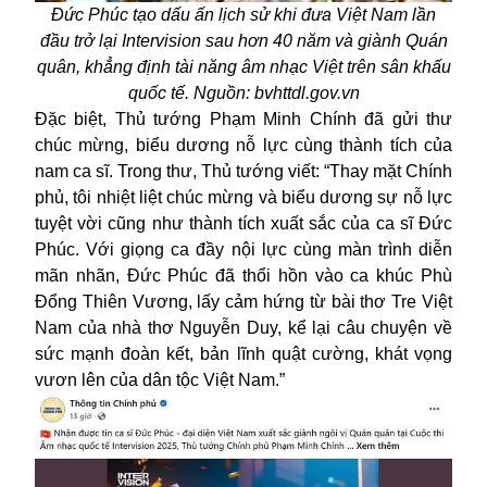
Đức Phúc tạo dấu ấn lịch sử khi đưa Việt Nam lần
đầu trở lại Intervision sau hơn 40 năm và giành Quán
quân, khẳng định tài năng âm nhạc Việt trên sân khấu
quốc tế. Nguồn: bvhttdl.gov.vn
Đặc biệt, Thủ tướng Phạm Minh Chính đã gửi thư
chúc mừng, biểu dương nỗ lực cùng thành tích của
nam ca sĩ. Trong thư, Thủ tướng viết: “Thay mặt Chính
phủ, tôi nhiệt liệt chúc mừng và biểu dương sự nỗ lực
tuyệt vời cũng như thành tích xuất sắc của ca sĩ Đức
Phúc. Với giọng ca đầy nội lực cùng màn trình diễn
mãn nhãn, Đức Phúc đã thổi hồn vào ca khúc Phù
Đổng Thiên Vương, lấy cảm hứng từ bài thơ Tre Việt
Nam của nhà thơ Nguyễn Duy, kể lại câu chuyện về
sức mạnh đoàn kết, bản lĩnh quật cường, khát vọng
vươn lên của dân tộc Việt Nam.”