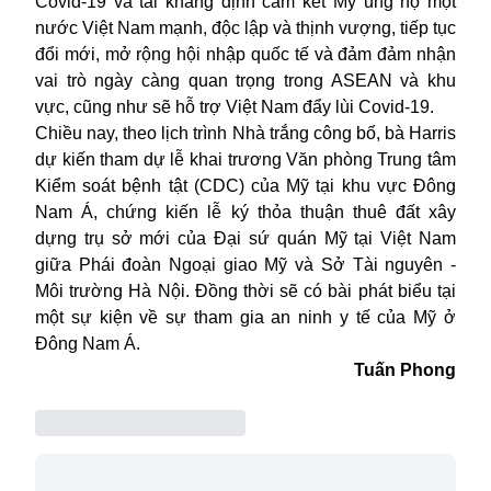
Covid-19 và tái khẳng định cam kết Mỹ ủng hộ một
nước Việt Nam mạnh, độc lập và thịnh vượng, tiếp tục
đổi mới, mở rộng hội nhập quốc tế và đảm đảm nhận
vai trò ngày càng quan trọng trong ASEAN và khu
vực, cũng như sẽ hỗ trợ Việt Nam đẩy lùi Covid-19.
Chiều nay, theo lịch trình Nhà trắng công bố, bà Harris
dự kiến tham dự lễ khai trương Văn phòng Trung tâm
Kiểm soát bệnh tật (CDC) của Mỹ tại khu vực Đông
Nam Á, chứng kiến lễ ký thỏa thuận thuê đất xây
dựng trụ sở mới của Đại sứ quán Mỹ tại Việt Nam
giữa Phái đoàn Ngoại giao Mỹ và Sở Tài nguyên -
Môi trường Hà Nội. Đồng thời sẽ có bài phát biểu tại
một sự kiện về sự tham gia an ninh y tế của Mỹ ở
Đông Nam Á.
Tuấn Phong