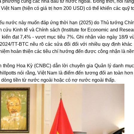
a phương cùng các nhà đầu tư nước ngoài. Đồng thời, nói rằn
nh Việt Nam (hiện có giá trị hơn 200 USD) có thể khiến các quỹ 
c nếu nước này muốn đáp ứng thời hạn (2025) do Thủ tướng Chí
 cứu Kinh tế và Chính sách (Institute for Economic and Resear
kiến đạt 7,4% - vượt mục tiêu 7%. Ghi nhận vào ngày 18/9 v
2024/TT-BTC nêu rõ các sửa đổi đối với nhiều quy định khác
h nhiệm hoàn thiện các tiêu chí hướng đến được công nhận là nền
uyền thông Hoa Kỳ (CNBC) dẫn lời chuyên gia Quản lý danh mục 
hillpotts nói rằng, Việt Nam là điểm đến tương đối an toàn hơn
vào dòng tiền từ nước ngoài hoặc có nợ nước ngoài thấp.