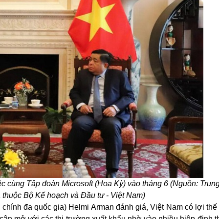
ệc cùng Tập đoàn Microsoft (Hoa Kỳ) vào tháng 6 (Nguồn: Trun
 thuộc Bộ Kế hoạch và Đầu tư - Việt Nam)
ài chính đa quốc gia) Helmi Arman đánh giá, Việt Nam có lợi thế
ếp cận mở với các thị trường xuất khẩu nhờ vào nhiều hiệp định