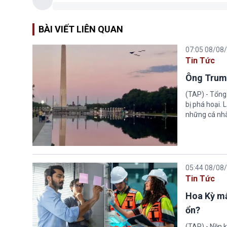
BÀI VIẾT LIÊN QUAN
07:05 08/08
Tin Tức
Ông Trump
(TAP) - Tổng
bị phá hoại.
những cá nhâ
05:44 08/08
Tin Tức
Hoa Kỳ mấ
ổn?
(TAP) - Nền k