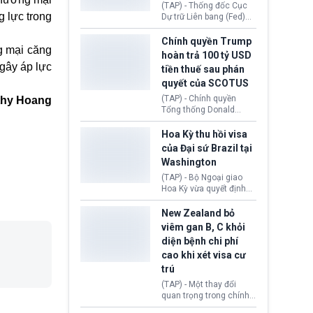
này bị cáo buộc có nhiều
(TAP) - Thống đốc Cục
g lực trong
sai sót nghiêm trọng, vi
Dự trữ Liên bang (Fed)
phạm quy định về an
Lisa Cook nói sẽ ủng hộ
toàn y tế.
tăng lãi suất nếu lạm
Chính quyền Trump
g mại căng
phát ở Hoa Kỳ không tiếp
hoàn trả 100 tỷ USD
tục giảm trong thời gian
gây áp lực
tiền thuế sau phán
tới.
quyết của SCOTUS
(TAP) - Chính quyền
thy Hoang
Tổng thống Donald
Trump đã hoàn trả
khoảng 100 tỷ USD thuế
Hoa Kỳ thu hồi visa
quan từng thu theo Đạo
của Đại sứ Brazil tại
luật Quyền hạn Kinh tế
Washington
Khẩn cấp Quốc tế
(IEEPA). Động thái này
(TAP) - Bộ Ngoại giao
diễn ra sau phán quyết
Hoa Kỳ vừa quyết định
hồi tháng 2 bởi Tòa án
thu hồi thị thực (visa)
Tối cao Hoa Kỳ
của bà Maria Luiza
New Zealand bỏ
(SCOTUS) khi tuyên bố,
Ribeiro Viotti - Đại sứ
viêm gan B, C khỏi
việc áp thuế diện rộng là
Brazil tại Washington.
diện bệnh chi phí
hoàn toàn bất hợp pháp.
Động thái trên diễn ra
cao khi xét visa cư
trong bối cảnh tranh
chấp ngoại giao giữa
trú
chính quyền Tổng thống
(TAP) - Một thay đổi
Donald Trump và chính
quan trọng trong chính
phủ cánh tả Tổng thống
sách nhập cư của New
Brazil Luiz Inácio Lula