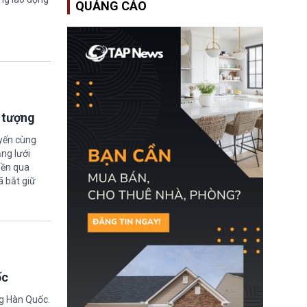
QUẢNG CÁO
Học bổng Chevening
2027/28 của Chính phủ
Anh vừa mở cổng ứng
tuyển dành riêng ứng
viên Việt Nam, hỗ trợ
toàn bộ chi phí học tập
cùng nhiều quyền lợi
trong suốt một năm
học.
i tượng
uyến cùng
ng lưới
iền qua
ã bắt giữ
ốc
ng Hàn Quốc.