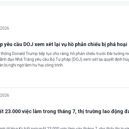
/2026
 yêu cầu DOJ xem xét lại vụ hồ phản chiếu bị phá hoại
 thống Donald Trump tiếp tục cho rằng, hồ phản chiếu trước Đài tưởng n
 Lãnh đạo Nhà Trắng yêu cầu Bộ Tư pháp (DOJ) xem xét lại quyết định hủy
n bị nghi ngờ làm hư hại công trình.
/2026
t 23.000 việc làm trong tháng 7, thị trường lao động đ
inh tế Hoa Kỳ bất ngờ mất 23.000 việc làm vào tháng 7, cho thấy thị trư