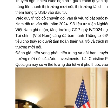
khuyến nghị nhiều cuộc họp hơn giữa chính quyền đị
nâng lên thành thị trường mới nổi, thị trường tài chí
thêm hàng tỷ USD vào đầu tư.
Việc duy trì tốc độ chuyển đổi vẫn là yếu tố bắt buộ
Nam đặt ra vào đầu năm 2024. Số liệu từ Viện Nghiên
Việt Nam ghi nhận, tăng trưởng GDP quý IV/2024 dự 
Tài chính (Việt Nam) cũng đã ban hành Thông tư 68/
tiêu cho thấy rõ quyết tâm hoàn thiện vai trò và trác
trường
mới nổi.
Đánh giá triển vọng phát triển trung và dài hạn, tr
trường mới nổi của Ariel Investments - bà Christine P
Quốc gia này có vị thế tương đối tốt vì ít phụ thuộc 