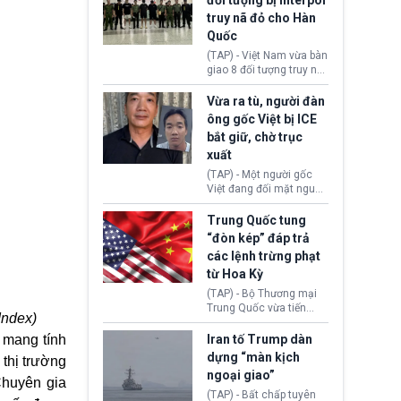
đối tượng bị Interpol
mô lớn, hai tổ chức tội
truy nã đỏ cho Hàn
phạm xuyên quốc gia đã
Quốc
dựng lên mạng lưới hoạt
động tại Việt Nam và
(TAP) - Việt Nam vừa bàn
Lào, lôi kéo hàng nghìn
giao 8 đối tượng truy nã
người tham gia, luân
đỏ Interpol cho lực lượng
chuyển dòng tiền qua
chức năng Hàn Quốc.
Vừa ra tù, người đàn
nhiều lớp tài khoản. Sau
Nhóm này bị xác định
ông gốc Việt bị ICE
hơn 2 tuần phối hợp truy
lừa đảo 619 nạn nhân,
bắt giữ, chờ trục
xét, lực lượng chức năng
chiếm đoạt hơn 17,7 tỷ
hai nước đã bắt giữ 171
xuất
KRW.
đối tượng.
(TAP) - Một người gốc
Việt đang đối mặt nguy
cơ bị trục xuất khỏi Hoa
Kỳ sau khi đã chấp hành
Trung Quốc tung
xong bản án liên quan
“đòn kép” đáp trả
đến tội ác từ hơn 30
các lệnh trừng phạt
năm trước tại California.
từ Hoa Kỳ
(TAP) - Bộ Thương mại
Trung Quốc vừa tiến
Index)
hành áp đặt lệnh trừng
phạt lên hàng loạt thực
 mang tính
Iran tố Trump dàn
thể và siết chặt kiểm
dựng “màn kịch
thị trường
soát xuất khẩu máy bay
ngoại giao”
không người lái (UAV)
Chuyên gia
sang Hoa Kỳ. Động thái
(TAP) - Bất chấp tuyên