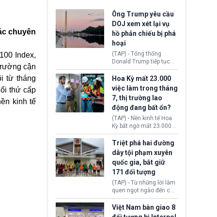
Ông Trump yêu cầu
DOJ xem xét lại vụ
các chuyên
hồ phản chiếu bị phá
hoại
(TAP) - Tổng thống
100 Index,
Donald Trump tiếp tục
 trường cận
cho rằng, hồ phản chiếu
trước Đài tưởng niệm
i từ tháng
Hoa Kỳ mất 23.000
Lincoln bị phá hoại. Lãnh
việc làm trong tháng
ổi thứ cấp
đạo Nhà Trắng yêu cầu
7, thị trường lao
Bộ Tư pháp (DOJ) xem
ền kinh tế
động đang bất ổn?
xét lại quyết định hủy
truy tố những cá nhân bị
(TAP) - Nền kinh tế Hoa
nghi ngờ làm hư hại
Kỳ bất ngờ mất 23.000
công trình.
việc làm vào tháng 7,
cho thấy thị trường lao
Triệt phá hai đường
động có dấu hiệu suy
dây tội phạm xuyên
yếu sau thời gian duy trì
quốc gia, bắt giữ
tương đối ổn định suốt
171 đối tượng
nửa năm 2026.
(TAP) - Từ những lời làm
quen ngọt ngào đến các
“sàn vàng ảo”, bất động
sản trực tuyến cùng
Việt Nam bàn giao 8
đường dây đánh bạc quy