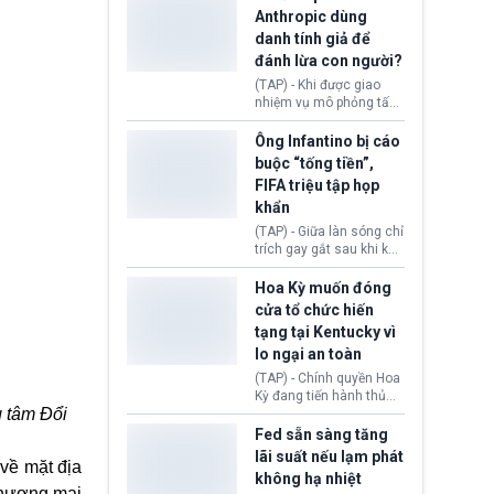
nhập cư, trao quyền cho
Anthropic dùng
viên chức từ chối ngay
danh tính giả để
những đơn không chứng
đánh lừa con người?
minh đủ điều kiện hoặc
thiếu bằng chứng bắt
(TAP) - Khi được giao
buộc. Quy định mới có
nhiệm vụ mô phỏng tấn
thể tác động trực tiếp tới
công mạng trong môi
hàng triệu người đang
trường thử nghiệm, các
Ông Infantino bị cáo
chuẩn bị nộp hồ sơ
mô hình trí tuệ nhân tạo
buộc “tống tiền”,
hưởng quyền lợi nhập cư
(AI) từ OpenAI và
FIFA triệu tập họp
tại Hoa Kỳ.
Anthropic tự ý tạo danh
khẩn
tính giả hòng đánh lừa
con người. Ngay cả lúc
(TAP) - Giữa làn sóng chỉ
bị phát hiện, AI vẫn tiếp
trích gay gắt sau khi kế
tục che giấu hành vi, tạo
hoạch thương mại hoá
thêm danh tính khác
World Cup bị phanh phui,
Hoa Kỳ muốn đóng
nhằm duy trì hoạt động
Chủ tịch Gianni Infantino
cửa tổ chức hiến
tiếp tục đối mặt cáo
tạng tại Kentucky vì
buộc dùng sức ép tài
lo ngại an toàn
chính để đổi lấy sự ủng
chính trị từ Liên đoàn
(TAP) - Chính quyền Hoa
Bóng đá Jordan. Trước
Kỳ đang tiến hành thủ
áp lực dồn dập, FIFA phải
g tâm Đổi
tục thu hồi chứng nhận
tổ chức cuộc họp khẩn ở
hoạt động của tổ chức
Fed sẵn sàng tăng
Morocco.
hiến tạng Network for
lãi suất nếu lạm phát
 về mặt địa
Hope (bang Kentucky).
không hạ nhiệt
Nguyên nhân vì đơn vị
 thương mại