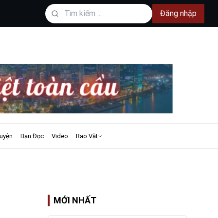
Đăng nhập
uyện
Bạn Đọc
Video
Rao Vặt
MỚI NHẤT