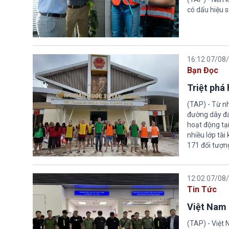
có dấu hiệu s
16:12 07/08
Bạn Đọc
Triệt phá
(TAP) - Từ n
đường dây đá
hoạt động tại
nhiều lớp tài
171 đối tượn
12:02 07/08
Tin Tức
Việt Nam 
(TAP) - Việt