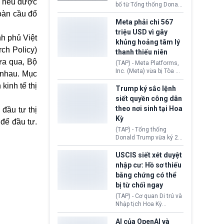
g nếu được
này nhằm đáp trả các
bố từ Tổng thống Donald
biện pháp hạn chế
Trump về tiến trình đàm
toàn cầu đổ
thương mại, áp thuế mới
phán hòa bình, Iran
Meta phải chi 567
cùng lệnh cấm công
khẳng định chưa có bất
triệu USD vì gây
nghệ gần đây từ phía
kỳ thỏa thuận nào.
nh phủ Việt
khủng hoảng tâm lý
Washington.
Tehran cho rằng, Hoa Kỳ
ch Policy)
thanh thiếu niên
chỉ đang dàn dựng “màn
kịch ngoại giao” để xoa
ừa qua, Bộ
(TAP) - Meta Platforms,
dịu căng thẳng.
Inc. (Meta) vừa bị Tòa án
 nhau. Mục
bang New Mexico yêu
 kinh tế
thị
cầu đóng góp 567 triệu
Trump ký sắc lệnh
USD vào một quỹ khắc
siết quyền công dân
phục hậu quả. Quyết
theo nơi sinh tại Hoa
đầu tư thị
định này diễn ra sau khi
Kỳ
toà xác định, những nền
 để đầu tư.
tảng mạng xã hội
(TAP) - Tổng thống
(Facebook, Instagram)
Donald Trump vừa ký 2
thuộc công ty gây ra
sắc lệnh hành pháp mới
cuộc khủng hoảng sức
nhằm siết chặt chính
USCIS siết xét duyệt
khỏe tâm thần ở thanh
sách quyền công dân
nhập cư: Hồ sơ thiếu
thiếu niên.
theo nơi sinh. Động thái
bằng chứng có thể
diễn ra sau khi Tòa án
bị từ chối ngay
Tối cao Hoa Kỳ
(SCOTUS) hôm 30/7
(TAP) - Cơ quan Di trú và
tuyên bố bác bỏ, ngăn
Nhập tịch Hoa Kỳ
chính quyền thực hiện
(USCIS) vừa thay đổi quy
chính sách này.
trình xét duyệt hồ sơ
AI của OpenAI và