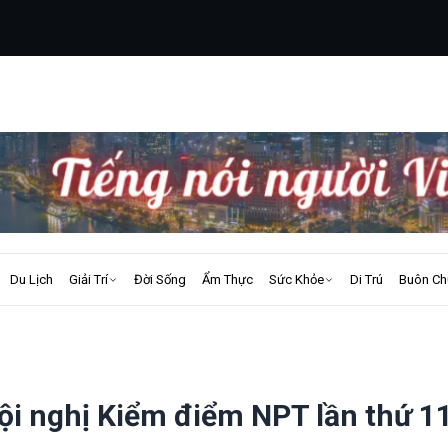
Du Lịch
Giải Trí
Đời Sống
Ẩm Thực
Sức Khỏe
Di Trú
Buôn Ch
ội nghị Kiểm điểm NPT lần thứ 11