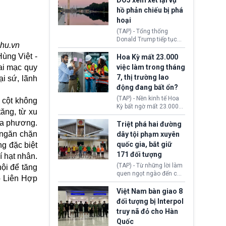
DOJ xem xét lại vụ
thường chưa xác định
hồ phản chiếu bị phá
(UAP). Những tài liệu này
hoại
bao gồm hình ảnh,
video, báo cáo từ nhiều
(TAP) - Tổng thống
cơ quan khác nhau như
Donald Trump tiếp tục
phu.vn
Cục Điều tra Liên bang
cho rằng, hồ phản chiếu
(FBI), Cơ quan Tình báo
Hùng Việt -
trước Đài tưởng niệm
Hoa Kỳ mất 23.000
Trung ương (CIA) và Bộ
Lincoln bị phá hoại. Lãnh
ai mạc quy
việc làm trong tháng
Ngoại giao (DOS).
đạo Nhà Trắng yêu cầu
7, thị trường lao
i sứ, lãnh
Bộ Tư pháp (DOJ) xem
động đang bất ổn?
xét lại quyết định hủy
truy tố những cá nhân bị
(TAP) - Nền kinh tế Hoa
 cột không
nghi ngờ làm hư hại
Kỳ bất ngờ mất 23.000
tăng, từ xu
công trình.
việc làm vào tháng 7,
 đa phương.
cho thấy thị trường lao
Triệt phá hai đường
động có dấu hiệu suy
 ngăn chặn
dây tội phạm xuyên
yếu sau thời gian duy trì
quốc gia, bắt giữ
ng đặc biệt
tương đối ổn định suốt
171 đối tượng
nửa năm 2026.
 hạt nhân.
(TAP) - Từ những lời làm
ội để tăng
quen ngọt ngào đến các
ộ
Liên Hợp
“sàn vàng ảo”, bất động
sản trực tuyến cùng
Việt Nam bàn giao 8
đường dây đánh bạc quy
đối tượng bị Interpol
mô lớn, hai tổ chức tội
truy nã đỏ cho Hàn
phạm xuyên quốc gia đã
Quốc
dựng lên mạng lưới hoạt