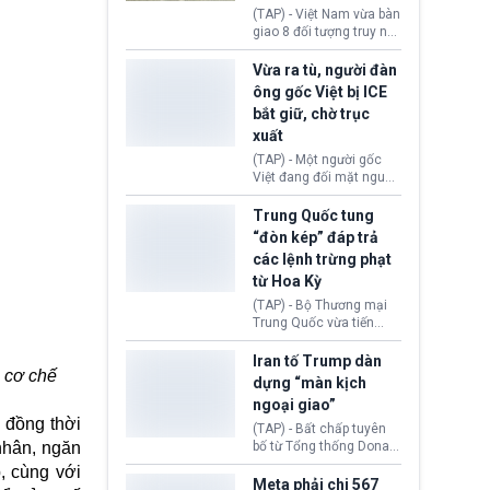
động tại Việt Nam và
(TAP) - Việt Nam vừa bàn
Lào, lôi kéo hàng nghìn
giao 8 đối tượng truy nã
người tham gia, luân
đỏ Interpol cho lực lượng
chuyển dòng tiền qua
chức năng Hàn Quốc.
Vừa ra tù, người đàn
nhiều lớp tài khoản. Sau
Nhóm này bị xác định
ông gốc Việt bị ICE
hơn 2 tuần phối hợp truy
lừa đảo 619 nạn nhân,
bắt giữ, chờ trục
xét, lực lượng chức năng
chiếm đoạt hơn 17,7 tỷ
hai nước đã bắt giữ 171
xuất
KRW.
đối tượng.
(TAP) - Một người gốc
Việt đang đối mặt nguy
cơ bị trục xuất khỏi Hoa
Kỳ sau khi đã chấp hành
Trung Quốc tung
xong bản án liên quan
“đòn kép” đáp trả
đến tội ác từ hơn 30
các lệnh trừng phạt
năm trước tại California.
từ Hoa Kỳ
(TAP) - Bộ Thương mại
Trung Quốc vừa tiến
hành áp đặt lệnh trừng
phạt lên hàng loạt thực
Iran tố Trump dàn
 cơ chế
thể và siết chặt kiểm
dựng “màn kịch
soát xuất khẩu máy bay
ngoại giao”
không người lái (UAV)
, đồng thời
sang Hoa Kỳ. Động thái
(TAP) - Bất chấp tuyên
này nhằm đáp trả các
 nhân, ngăn
bố từ Tổng thống Donald
biện pháp hạn chế
Trump về tiến trình đàm
, cùng với
thương mại, áp thuế mới
phán hòa bình, Iran
Meta phải chi 567