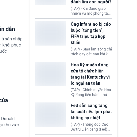
đánh lừa con người?
minh đủ điều kiện hoặc
thiếu bằng chứng bắt
(TAP) - Khi được giao
buộc. Quy định mới có
nhiệm vụ mô phỏng tấn
thể tác động trực tiếp tới
công mạng trong môi
hàng triệu người đang
trường thử nghiệm, các
Ông Infantino bị cáo
chuẩn bị nộp hồ sơ
án dẫn
mô hình trí tuệ nhân tạo
buộc “tống tiền”,
hưởng quyền lợi nhập cư
(AI) từ OpenAI và
FIFA triệu tập họp
tại Hoa Kỳ.
Anthropic tự ý tạo danh
giá sàn nhập
khẩn
tính giả hòng đánh lừa
m khôi phục
con người. Ngay cả lúc
(TAP) - Giữa làn sóng chỉ
uốc.
bị phát hiện, AI vẫn tiếp
trích gay gắt sau khi kế
tục che giấu hành vi, tạo
hoạch thương mại hoá
thêm danh tính khác
World Cup bị phanh phui,
Hoa Kỳ muốn đóng
nhằm duy trì hoạt động
Chủ tịch Gianni Infantino
cửa tổ chức hiến
tiếp tục đối mặt cáo
tạng tại Kentucky vì
buộc dùng sức ép tài
lo ngại an toàn
chính để đổi lấy sự ủng
chính trị từ Liên đoàn
(TAP) - Chính quyền Hoa
Bóng đá Jordan. Trước
Kỳ đang tiến hành thủ
áp lực dồn dập, FIFA phải
của
tục thu hồi chứng nhận
tổ chức cuộc họp khẩn ở
hoạt động của tổ chức
Fed sẵn sàng tăng
Morocco.
hiến tạng Network for
lãi suất nếu lạm phát
Hope (bang Kentucky).
không hạ nhiệt
g Donald
Nguyên nhân vì đơn vị
này bị cáo buộc có nhiều
ại khu vực
(TAP) - Thống đốc Cục
sai sót nghiêm trọng, vi
Dự trữ Liên bang (Fed)
phạm quy định về an
Lisa Cook nói sẽ ủng hộ