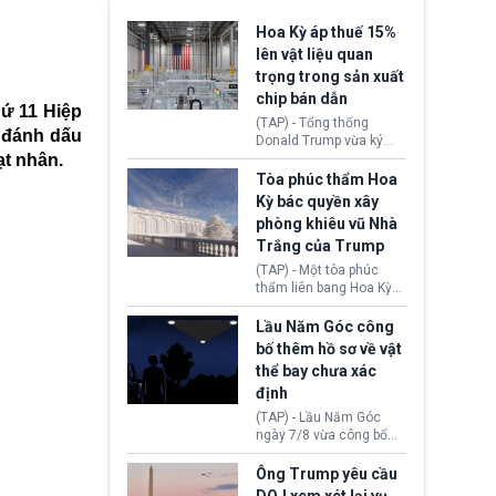
Hoa Kỳ áp thuế 15%
lên vật liệu quan
trọng trong sản xuất
chip bán dẫn
hứ 11 Hiệp
(TAP) - Tổng thống
 đánh dấu
Donald Trump vừa ký
ạt nhân.
sắc lệnh áp thuế bổ
sung 15% cùng cơ chế
Tòa phúc thẩm Hoa
giá sàn nhập khẩu
Kỳ bác quyền xây
nghiêm ngặt đối với
phòng khiêu vũ Nhà
polysilicon và các sản
Trắng của Trump
phẩm hạ nguồn. Quyết
định này nhằm khôi
(TAP) - Một tòa phúc
phục chuỗi cung ứng
thẩm liên bang Hoa Kỳ
công nghệ, năng lượng
vừa phán quyết, chính
mặt trời nội địa trước sự
quyền Tổng thống
Lầu Năm Góc công
thống trị của Trung
Donald Trump không có
bố thêm hồ sơ về vật
Quốc.
quyền tự ý xây phòng
thể bay chưa xác
khiêu vũ mới rộng
định
khoảng 90.000 feet
vuông tại khu vực Cánh
(TAP) - Lầu Năm Góc
Đông Nhà Trắng.
ngày 7/8 vừa công bố
thêm 41 hồ sơ liên quan
đến UFO hay còn được
Ông Trump yêu cầu
gọi là hiện tượng bất