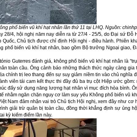
ông phổ biến vũ khí hạt nhân lần thứ 11 tại LHQ. Nguồn: chinh
28/4, hội nghị năm nay diễn ra từ 27/4 - 25/5, do Đại sứ Đỗ 
 Quốc, Chủ tịch được chỉ định Hội nghị - điều hành. Phiên kh
ng phổ biến vũ khí hạt nhân, bao gồm Bộ trưởng Ngoại giao, Đạ
nio Guterres đánh giá, không phổ biến vũ khí hạt nhân là “trụ
t nhân toàn cầu. Ông cảnh báo những thách thức ngày càng gia 
ịa chính trị leo thang đến sự suy giảm niềm tin vào chủ nghĩa
nh viên tái cam kết thực thi đầy đủ ba trụ cột Hiệp ước gồm:
à thúc đẩy sử dụng năng lượng hạt nhân vì mục đích hòa bình. Ô
c tế nhằm ngăn chặn nguy cơ làm suy yếu Không phổ biến vũ khí
Việt Nam đảm nhận vai trò Chủ tịch Hội nghị, xem đây như cơ h
trình giải trừ quân bị toàn cầu, đồng thời khẳng định sự ủng h
ại kỳ kiểm điểm lần này.