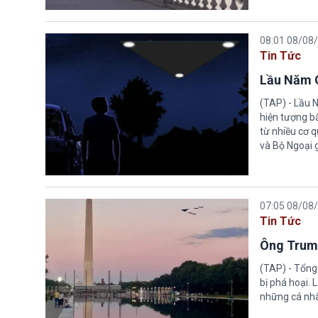
08:01 08/08
Tin Tức
Lầu Năm G
(TAP) - Lầu 
hiện tượng b
từ nhiều cơ 
và Bộ Ngoại 
07:05 08/08
Tin Tức
Ông Trump
(TAP) - Tổng
bị phá hoại.
những cá nhâ