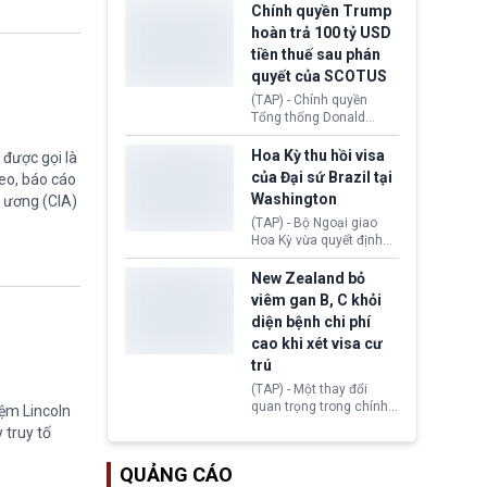
toàn y tế.
tăng lãi suất nếu lạm
Chính quyền Trump
phát ở Hoa Kỳ không tiếp
hoàn trả 100 tỷ USD
tục giảm trong thời gian
tiền thuế sau phán
tới.
quyết của SCOTUS
(TAP) - Chính quyền
Tổng thống Donald
Trump đã hoàn trả
khoảng 100 tỷ USD thuế
Hoa Kỳ thu hồi visa
được gọi là
quan từng thu theo Đạo
của Đại sứ Brazil tại
eo, báo cáo
luật Quyền hạn Kinh tế
Washington
g ương (CIA)
Khẩn cấp Quốc tế
(IEEPA). Động thái này
(TAP) - Bộ Ngoại giao
diễn ra sau phán quyết
Hoa Kỳ vừa quyết định
hồi tháng 2 bởi Tòa án
thu hồi thị thực (visa)
Tối cao Hoa Kỳ
của bà Maria Luiza
New Zealand bỏ
(SCOTUS) khi tuyên bố,
Ribeiro Viotti - Đại sứ
viêm gan B, C khỏi
việc áp thuế diện rộng là
Brazil tại Washington.
diện bệnh chi phí
hoàn toàn bất hợp pháp.
Động thái trên diễn ra
cao khi xét visa cư
trong bối cảnh tranh
chấp ngoại giao giữa
trú
chính quyền Tổng thống
(TAP) - Một thay đổi
Donald Trump và chính
quan trọng trong chính
iệm Lincoln
phủ cánh tả Tổng thống
sách nhập cư của New
 truy tố
Brazil Luiz Inácio Lula
Zealand đang mở ra
da Silva đang leo thang
thêm cơ hội cho nhiều
gay gắt.
QUẢNG CÁO
người muốn định cư. Từ