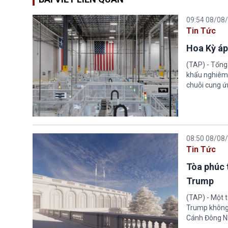
09:54 08/08
Tin Tức
Hoa Kỳ áp
(TAP) - Tổng
khẩu nghiêm 
chuỗi cung ứn
08:50 08/08
Tin Tức
Tòa phúc 
Trump
(TAP) - Một 
Trump không 
Cánh Đông N