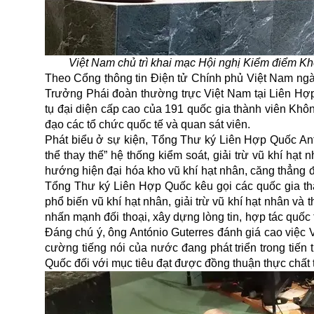
Việt Nam chủ trì khai mạc Hội nghị Kiểm điểm Kh
Theo Cổng thông tin Điện tử Chính phủ Việt Nam ngày 
Trưởng Phái đoàn thường trực Việt Nam tại Liên Hợp
tụ đại diện cấp cao của 191 quốc gia thành viên Khô
đạo các tổ chức quốc tế và quan sát viên.
Phát biểu ở sự kiện, Tổng Thư ký Liên Hợp Quốc Antó
thể thay thế” hệ thống kiểm soát, giải trừ vũ khí hạ
hướng hiện đại hóa kho vũ khí hạt nhân, căng thẳng đ
Tổng Thư ký Liên Hợp Quốc kêu gọi các quốc gia thà
phổ biến vũ khí hạt nhân, giải trừ vũ khí hạt nhân v
nhấn mạnh đối thoại, xây dựng lòng tin, hợp tác quố
Đáng chú ý, ông António Guterres đánh giá cao việc 
cường tiếng nói của nước đang phát triển trong tiến 
Quốc
đối với mục tiêu đạt được đồng thuận thực chất t