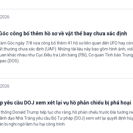
/2026
óc công bố thêm hồ sơ về vật thể bay chưa xác định
Năm Góc ngày 7/8 vừa công bố thêm 41 hồ sơ liên quan đến UFO hay còn 
ất thường chưa xác định (UAP). Những tài liệu này bao gồm hình ảnh, vid
quan khác nhau như Cục Điều tra Liên bang (FBI), Cơ quan Tình báo Trun
giao (DOS).
/2026
 yêu cầu DOJ xem xét lại vụ hồ phản chiếu bị phá hoại
 thống Donald Trump tiếp tục cho rằng, hồ phản chiếu trước Đài tưởng n
 Lãnh đạo Nhà Trắng yêu cầu Bộ Tư pháp (DOJ) xem xét lại quyết định hủy
n bị nghi ngờ làm hư hại công trình.