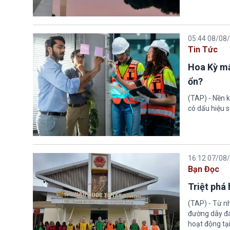
05:44 08/08
Tin Tức
Hoa Kỳ mấ
ổn?
(TAP) - Nền k
có dấu hiệu s
16:12 07/08
Bạn Đọc
Triệt phá
(TAP) - Từ n
đường dây đá
hoạt động tại