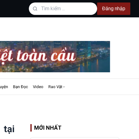
Đăng nhập
uyện
Bạn Đọc
Video
Rao Vặt
 tại
MỚI NHẤT