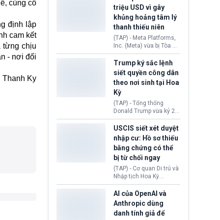
hể, củng cố
cùng lệnh cấm công
khẳng định chưa có bất
triệu USD vì gây
nghệ gần đây từ phía
kỳ thỏa thuận nào.
khủng hoảng tâm lý
Washington.
Tehran cho rằng, Hoa Kỳ
ng định lập
thanh thiếu niên
chỉ đang dàn dựng “màn
ạnh cam kết
kịch ngoại giao” để xoa
(TAP) - Meta Platforms,
dịu căng thẳng.
a từng chịu
Inc. (Meta) vừa bị Tòa án
bang New Mexico yêu
n - nơi đối
cầu đóng góp 567 triệu
Trump ký sắc lệnh
USD vào một quỹ khắc
siết quyền công dân
phục hậu quả. Quyết
Thanh Ky
theo nơi sinh tại Hoa
định này diễn ra sau khi
Kỳ
toà xác định, những nền
tảng mạng xã hội
(TAP) - Tổng thống
(Facebook, Instagram)
Donald Trump vừa ký 2
thuộc công ty gây ra
sắc lệnh hành pháp mới
cuộc khủng hoảng sức
nhằm siết chặt chính
USCIS siết xét duyệt
khỏe tâm thần ở thanh
sách quyền công dân
nhập cư: Hồ sơ thiếu
thiếu niên.
theo nơi sinh. Động thái
bằng chứng có thể
diễn ra sau khi Tòa án
bị từ chối ngay
Tối cao Hoa Kỳ
(SCOTUS) hôm 30/7
(TAP) - Cơ quan Di trú và
tuyên bố bác bỏ, ngăn
Nhập tịch Hoa Kỳ
chính quyền thực hiện
(USCIS) vừa thay đổi quy
chính sách này.
trình xét duyệt hồ sơ
AI của OpenAI và
nhập cư, trao quyền cho
Anthropic dùng
viên chức từ chối ngay
danh tính giả để
những đơn không chứng