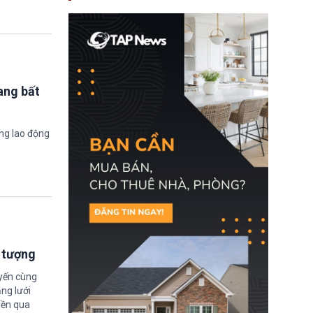
nay, người mắc viêm
gan B hoặc viêm gan C
sẽ không còn bị mặc
định không đáp ứng tiêu
chuẩn sức khỏe chỉ vì
chi phí điều trị khi nộp hồ
sơ xin visa cư trú.
ang bất
ờng lao động
i tượng
uyến cùng
ng lưới
iền qua