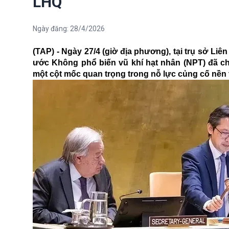
LHQ
Ngày đăng:
28/4/2026
(TAP) - Ngày 27/4 (giờ địa phương), tại trụ sở Li
ước Không phổ biến vũ khí hạt nhân (NPT) đã ch
một cột mốc quan trọng trong nỗ lực củng cố nền t