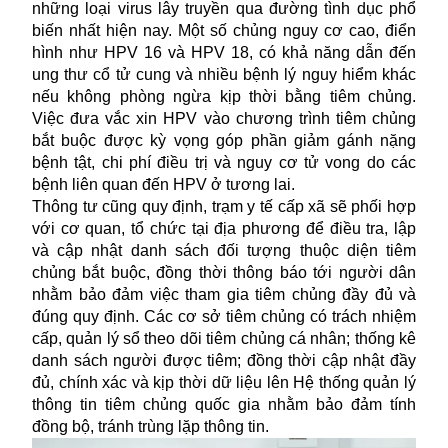
những loại virus lây truyền qua đường tình dục phổ
biến nhất hiện nay. Một số chủng nguy cơ cao, điển
hình như HPV 16 và HPV 18, có khả năng dẫn đến
ung thư cổ tử cung và nhiều bệnh lý nguy hiểm khác
nếu không phòng ngừa kịp thời bằng tiêm chủng.
Việc đưa vắc xin HPV vào chương trình tiêm chủng
bắt buộc được kỳ vọng góp phần giảm gánh nặng
bệnh tật, chi phí điều trị và nguy cơ tử vong do các
bệnh liên quan đến HPV ở tương lai.
Thông tư cũng quy định, trạm y tế cấp xã sẽ phối hợp
với cơ quan, tổ chức tại địa phương để điều tra, lập
và cập nhật danh sách đối tượng thuộc diện tiêm
chủng bắt buộc, đồng thời thông báo tới người dân
nhằm bảo đảm việc tham gia tiêm chủng đầy đủ và
đúng quy định. Các cơ sở tiêm chủng có trách nhiệm
cấp, quản lý sổ theo dõi tiêm chủng cá nhân; thống kê
danh sách người được tiêm; đồng thời cập nhật đầy
đủ, chính xác và kịp thời dữ liệu lên Hệ thống quản lý
thông tin tiêm chủng quốc gia nhằm bảo đảm tính
đồng bộ, tránh trùng lặp thông tin.