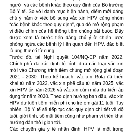
người và các bệnh khác theo quy định của Bộ trưởng
Bộ Y tế. So với danh mục hiện hành, điểm mới đáng
chú ý nằm ở việc bổ sung vắc xin HPV cùng nhóm
“các bệnh khác theo quy định”, qua đó mở rộng phạm
vi điều chỉnh của hệ thống tiêm chủng bắt buộc. Đây
được xem là bước tiến đáng chú ý ở chiến lược
phòng ngừa các bệnh lý liên quan đến HPV, đặc biệt
là ung thư cổ tử cung.
Trước đó, tại Nghị quyết 104/NQ-CP năm 2022,
Chính phủ đã xác định lộ trình đưa các loại vắc xin
mới vào Chương trình tiêm chủng mở rộng giai đoạn
2021 - 2030. Theo kế hoạch,
vắc xin Rota
đã triển
khai từ năm 2022, vắc xin phế cầu từ năm 2025, vắc
xin HPV từ năm 2026 và vắc xin cúm mùa dự kiến áp
dụng từ năm 2030. Theo định hướng ban đầu, vắc xin
HPV dự kiến tiêm miễn phí cho trẻ em gái 11 tuổi. Tuy
nhiên, Bộ Y tế sẽ tiếp tục các quy định chi tiết về độ
tuổi, giới tính, số mũi tiêm cũng như phạm vi triển khai
hướng dẫn thời gian tới.
Các chuyên gia y tế nhận định, HPV là một trong