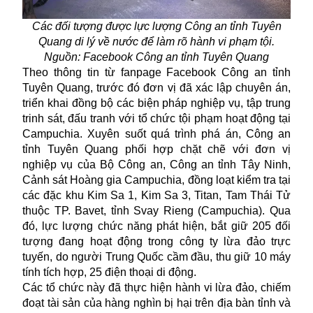
Các đối tượng được lực lượng Công an tỉnh Tuyên
Quang di lý về nước để làm rõ hành vi phạm tội.
Nguồn: Facebook
Công an tỉnh Tuyên Quang
Theo thông tin từ fanpage Facebook Công an tỉnh
Tuyên Quang, trước đó đơn vị đã xác lập chuyên án,
triển khai đồng bộ các biện pháp nghiệp vụ, tập trung
trinh sát, đấu tranh với tổ chức tội phạm hoạt động tại
Campuchia. Xuyên suốt quá trình phá án, Công an
tỉnh Tuyên Quang phối hợp chặt chẽ với đơn vị
nghiệp vụ của Bộ Công an, Công an tỉnh Tây Ninh,
Cảnh sát Hoàng gia Campuchia, đồng loạt kiểm tra tại
các đặc khu Kim Sa 1, Kim Sa 3, Titan, Tam Thái Tử
thuộc TP. Bavet, tỉnh Svay Rieng (Campuchia). Qua
đó, lực lượng chức năng phát hiện, bắt giữ 205 đối
tượng đang hoạt động trong công ty lừa đảo trực
tuyến, do người Trung Quốc cầm đầu, thu giữ 10 máy
tính tích hợp, 25 điện thoại di động.
Các tổ chức này đã thực hiện hành vi lừa đảo, chiếm
đoạt tài sản của hàng nghìn bị hại trên địa bàn tỉnh và