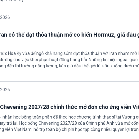
/2026
Iran có thể đạt thỏa thuận mở eo biển Hormuz, giá dầu
 chức Hoa Kỳ vừa để ngỏ khả năng sớm đạt thỏa thuận với Iran nhằm mở l
ường cho việc khôi phục hoạt động hàng hải. Những tín hiệu ngoại giao 
ộng đến thị trường năng lượng, kéo giá dầu thế giới lùi sâu xuống dưới m
/2026
Chevening 2027/28 chính thức mở đơn cho ứng viên V
ội nhận học bổng toàn phần để theo học chương trình thạc sĩ tại Vương 
uay trở lại. Học bổng Chevening 2027/28 của Chính phủ Anh vừa mở cổn
g viên Việt Nam, hỗ trợ toàn bộ chi phí học tập cùng nhiều quyền lợi tro