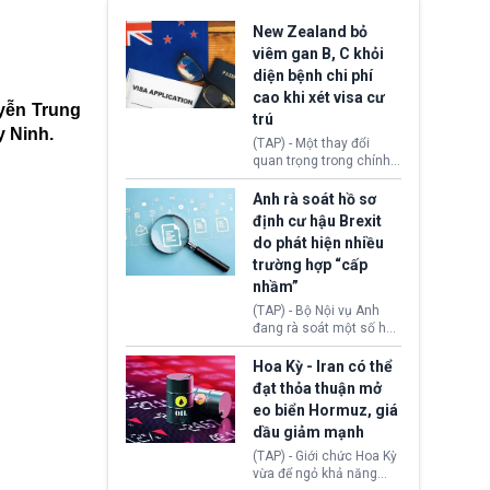
New Zealand bỏ
viêm gan B, C khỏi
diện bệnh chi phí
cao khi xét visa cư
uyễn Trung
trú
y Ninh.
(TAP) - Một thay đổi
quan trọng trong chính
sách nhập cư của New
Zealand đang mở ra
Anh rà soát hồ sơ
thêm cơ hội cho nhiều
định cư hậu Brexit
người muốn định cư. Từ
do phát hiện nhiều
nay, người mắc viêm
trường hợp “cấp
gan B hoặc viêm gan C
sẽ không còn bị mặc
nhầm”
định không đáp ứng tiêu
(TAP) - Bộ Nội vụ Anh
chuẩn sức khỏe chỉ vì
đang rà soát một số hồ
chi phí điều trị khi nộp hồ
sơ thuộc Chương trình
sơ xin visa cư trú.
Định cư EU (EU
Hoa Kỳ - Iran có thể
Settlement Scheme -
đạt thỏa thuận mở
EUSS) sau khi xác định
eo biển Hormuz, giá
có trường hợp được cấp
dầu giảm mạnh
quy chế cư trú hậu
Brexit “do nhầm lẫn”.
(TAP) - Giới chức Hoa Kỳ
Động thái này làm dấy
vừa để ngỏ khả năng
lên lo ngại về việc thực