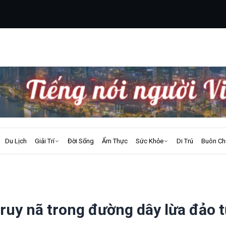
Du Lịch
Giải Trí
Đời Sống
Ẩm Thực
Sức Khỏe
Di Trú
Buôn Ch
truy nã trong đường dây lừa đảo 