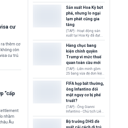
các doanh nghiệp cần
vừa chính thức cấp
giảm giá bán cho người
chứng nhận an toàn bay
Sản xuất Hoa Kỳ bứt
tiêu dùng.
cho Boeing 737 Max 7,
phá, nhưng lo ngại
mẫu máy bay nhỏ nhất
lạm phát cũng gia
trong dòng 737 Max
tăng
thuộc Boeing
visa cư
Commercial Airplanes
(TAP) - Hoạt động sản
(Boeing). Động thái này
xuất tại Hoa Kỳ đã đạt
chính thức khép lại gần
tốc độ nhanh nhất trong
một thập kỷ trì hoãn chờ
 ra thêm cơ
hơn 4 năm qua, cho
Hàng chục bang
các cuộc đánh giá
thấy nền kinh tế đang
ẽ không còn
kiện chính quyền
nghiêm ngặt.
phục hồi tích cực, bất
visa cư trú.
Trump vì mức thuế
chấp tác động từ thuế
quan toàn cầu mới
quan. Tuy nhiên, không
ít doanh nghiệp vẫn cảm
(TAP) - Liên minh gồm
thấy áp lực lạm phát, bất
25 bang vừa đệ đơn kiện
ổn địa chính trị hiện còn
chính quyền Tổng thống
nghiêm trọng hơn cả
Donald Trump. Phe
FIFA họp bất thường,
giai đoạn đại dịch
nguyên đơn tin rằng,
ông Infantino đối
COVID-19.
hành động áp thuế 10 -
ợp “cấp
mặt nguy cơ bị phế
12,5% lên 60 đối tác
truất?
thương mại hôm 24/7
vượt quá thẩm quyền
(TAP) - Ông Gianni
của Tổng thống.
 Settlement
Infantino - Chủ tịch Liên
“do nhầm
đoàn Bóng đá Thế giới
(FIFA) đang đứng trước
Bộ trưởng DHS đề
 châu Âu
cuộc khủng hoảng
xuất cải cách di trú,