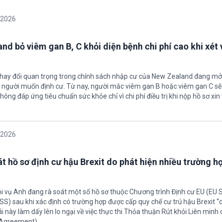
/2026
nd bỏ viêm gan B, C khỏi diện bệnh chi phí cao khi xét 
thay đổi quan trọng trong chính sách nhập cư của New Zealand đang mở
u người muốn định cư. Từ nay, người mắc viêm gan B hoặc viêm gan C s
hông đáp ứng tiêu chuẩn sức khỏe chỉ vì chi phí điều trị khi nộp hồ sơ xin 
/2026
t hồ sơ định cư hậu Brexit do phát hiện nhiều trường h
ội vụ Anh đang rà soát một số hồ sơ thuộc Chương trình Định cư EU (EU
S) sau khi xác định có trường hợp được cấp quy chế cư trú hậu Brexit 
ái này làm dấy lên lo ngại về việc thực thi Thỏa thuận Rút khỏi Liên minh
 Agreement).