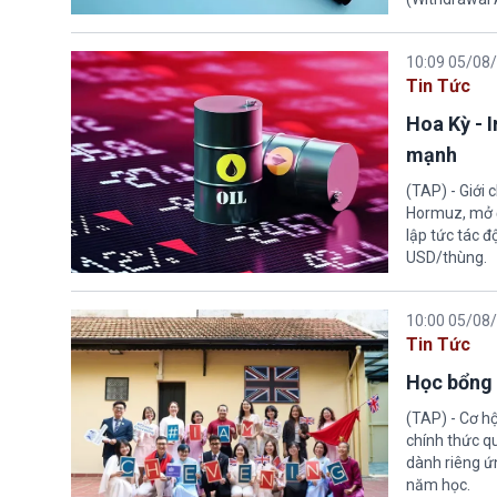
10:09 05/08
Tin Tức
Hoa Kỳ - 
mạnh
(TAP) - Giới
Hormuz, mở đ
lập tức tác đ
USD/thùng.
10:00 05/08
Tin Tức
Học bổng 
(TAP) - Cơ h
chính thức q
dành riêng ứn
năm học.