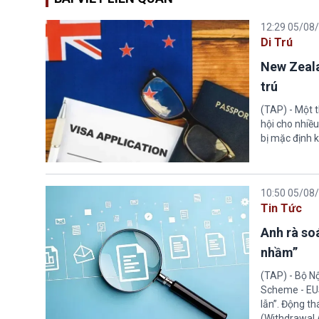
12:29 05/08
Di Trú
New Zeala
trú
(TAP) - Một 
hội cho nhiề
bị mặc định k
10:50 05/08
Tin Tức
Anh rà soá
nhầm”
(TAP) - Bộ N
Scheme - EUS
lẫn”. Động th
(Withdrawal