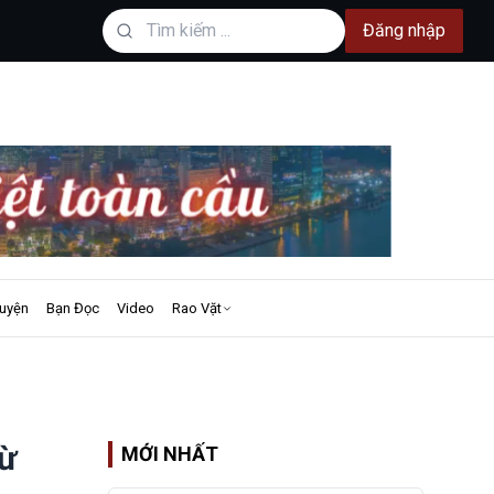
Đăng nhập
uyện
Bạn Đọc
Video
Rao Vặt
từ
MỚI NHẤT