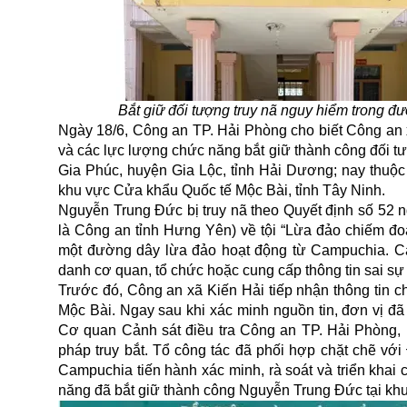
Bắt giữ đối tượng truy nã nguy hiểm trong 
Ngày 18/6, Công an TP. Hải Phòng cho biết Công an
và các lực lượng chức năng bắt giữ thành công đối 
Gia Phúc, huyện Gia Lộc, tỉnh Hải Dương; nay thuộc 
khu vực Cửa khẩu Quốc tế Mộc Bài, tỉnh Tây Ninh.
Nguyễn Trung Đức bị truy nã theo Quyết định số 52 n
là Công an tỉnh Hưng Yên) về tội “Lừa đảo chiếm đoạ
một
đường dây lừa đảo
hoạt động từ Campuchia. Cá
danh cơ quan, tổ chức hoặc cung cấp thông tin sai sự 
Trước đó, Công an xã Kiến Hải tiếp nhận thông tin 
Mộc Bài. Ngay sau khi xác minh nguồn tin, đơn vị đã 
Cơ quan Cảnh sát điều tra Công an TP. Hải Phòng, P
pháp truy bắt. Tổ công tác đã phối hợp chặt chẽ v
Campuchia tiến hành xác minh, rà soát và triển khai 
năng đã bắt giữ thành công Nguyễn Trung Đức tại kh