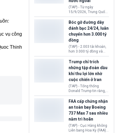
nước ngoài
nguyên liệu liên quan
đến ổ dịch Salmonella
(TAP) - Từ ngày
khiến ít nhất 110 người
15/9/2026, Trung Quốc
mắc bệnh tại bang
áp dụng quy định mới về
Minnesota.
uồn:
quản lý xuất nhập cảnh.
Bóc gỡ đường dây
Một hành vi vi phạm giấy
đánh bạc 24/24, luân
tờ, xuất nhập cảnh trái
ục vụ công
chuyển hơn 3.000 tỷ
phép hay liên quan kiểm
đồng
soát công nghệ có thể
khiến công dân Trung
uoc Thinh
(TAP) - 2.003 tài khoản,
Quốc đối mặt lệnh cấm
hơn 3.000 tỷ đồng và
xuất cảnh kéo dài tới 3
một đường dây đánh
năm. Trong khi đó, người
bạc xuyên quốc gia vận
Trump chỉ trích
nước ngoài sử dụng giấy
hành 24/24 giờ vừa bị
những tập đoàn dầu
tờ giả có nguy cơ bị từ
Công an TP. Hải Phòng
khí thu lợi lớn nhờ
chối nhập cảnh hoặc
(Việt Nam) bóc gỡ.
cấm vào Trung Quốc tới
cuộc chiến ở Iran
5 năm.
(TAP) - Tổng thống
Donald Trump tin rằng, 2
tập đoàn dầu khí
ExxonMobil và Chevron
FAA cấp chứng nhận
đã thu về lợi nhuận quá
an toàn bay Boeing
lớn nhờ giá dầu tăng
737 Max 7 sau nhiều
mạnh suốt thời gian Hoa
năm trì hoãn
Kỳ xảy ra xung đột ở
Iran. Trên cơ sở đó, lãnh
(TAP) - Cục Hàng không
đạo Nhà Trắng kêu gọi
Liên bang Hoa Kỳ (FAA)