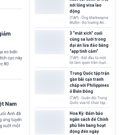
quyền lực nghiêm trọng,
nới lỏng visa lao
khi Hội đồng FIFA được
động
cho là đang chuẩn bị tổ
chức cuộc họp khẩn cấp
(TAP) - Ông Markwayne
nhằm xem xét phế truất
Mullin - Bộ trưởng An
ông sau bê bối liên quan
ninh Nội địa Hoa Kỳ
đến kế hoạch thương
(DHS) vừa đề xuất chính
 giảm
3 “mắt xích” cuối
mại hoá World Cup.
phủ cần xem xét mở
cùng sa lưới trong
rộng tiếp nhận lao động
đại án lừa đảo bằng
nước ngoài có thị thực
“app tình cảm”
ại eo biển
(visa) tại các lĩnh vực
đang thiếu hụt nhân
tích cực này
(TAP) - Bắt đầu từ một
công trầm trọng. Việc
lời làm quen trên mạng
ức 80
này nhằm giải quyết nhu
xã hội, nhiều nạn nhân
cầu nhân lực cốt lõi cho
từng bước rơi vào chiếc
Trung Quốc tập trận
nền kinh tế nội địa.
bẫy “tình cảm - đầu tư”
gần bãi cạn tranh
rồi mất sạch tài sản.
chấp với Philippines
Sau hơn nửa năm điều
ở Biển Đông
tra, Công an tỉnh Cao
Bằng (Việt Nam) đã khép
(TAP) - Quân đội Trung
lại chuyên án lừa đảo
iệt Nam
Quốc vừa tổ chức tập
xuyên quốc gia bằng
trận phối hợp hải quân,
việc bắt giữ 3 “mắt xích”
không quân gần bãi cạn
Hoa Kỳ: Đảm bảo
quốc Anh đã
cuối cùng thuộc đường
Scarborough thuộc khu
ngân sách để Chính
g ứng tuyển
dây chiếm đoạt hàng
vực Biển Đông giữa lúc
phủ liên bang hoạt
ng suốt một
nghìn tỷ đồng.
tranh chấp chủ quyền
động đến ngày
Bắc Kinh và Manila