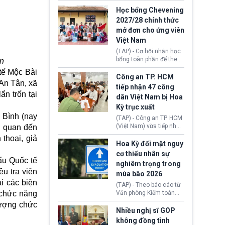
sớm đạt thỏa thuận với
thi Thỏa thuận Rút khỏi
Iran nhằm mở lại eo biển
Học bổng Chevening
Liên minh châu Âu
Hormuz, mở đường cho
2027/28 chính thức
(Withdrawal
việc khôi phục hoạt
mở đơn cho ứng viên
Agreement).
động hàng hải. Những
Việt Nam
tín hiệu ngoại giao tích
cực này lập tức tác động
(TAP) - Cơ hội nhận học
đến thị trường năng
bổng toàn phần để theo
vn
lượng, kéo giá dầu thế
học chương trình thạc sĩ
tế Mộc Bài
giới lùi sâu xuống dưới
tại Vương quốc Anh đã
Công an TP. HCM
mức 80 USD/thùng.
An Tân, xã
chính thức quay trở lại.
tiếp nhận 47 công
Học bổng Chevening
n trốn tại
dân Việt Nam bị Hoa
2027/28 của Chính phủ
Kỳ trục xuất
Anh vừa mở cổng ứng
 Bình (nay
tuyển dành riêng ứng
(TAP) - Công an TP. HCM
viên Việt Nam, hỗ trợ
(Việt Nam) vừa tiếp nhận
n quan đến
toàn bộ chi phí học tập
47 công dân Việt Nam bị
thoại, giả
cùng nhiều quyền lợi
Hoa Kỳ trục xuất về
Hoa Kỳ đối mặt nguy
trong suốt một năm
nước. Đây là đợt có số
cơ thiếu nhân sự
học.
lượng lớn nhất từ đầu
ẩu Quốc tế
nghiêm trọng trong
năm 2026 đến nay, phản
ều tra viên
mùa bão 2026
ánh xu hướng gia tăng
i các biện
các trường hợp trục
(TAP) - Theo báo cáo từ
xuất.
 chức năng
Văn phòng Kiểm toán
Chính phủ (GAO), Cơ
 lượng chức
quan Quản lý Khẩn cấp
Nhiều nghị sĩ GOP
Liên bang (FEMA) thuộc
không đồng tình