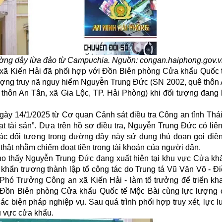
đường dây lừa đảo từ Campuchia. Nguồn: congan.haiphong.gov.
 xã Kiến Hải đã phối hợp với Đồn Biên phòng Cửa khẩu Quốc 
tượng truy nã nguy hiểm Nguyễn Trung Đức (SN 2002, quê thôn 
thôn An Tân, xã Gia Lộc, TP. Hải Phòng) khi đối tượng đang lẩ
gày 14/1/2025 từ Cơ quan Cảnh sát điều tra Công an tỉnh Thái
t tài sản”. Dựa trên hồ sơ điều tra, Nguyễn Trung Đức có liê
c đối tượng trong đường dây này sử dụng thủ đoạn gọi điện 
thật nhằm chiếm đoạt tiền trong tài khoản của người dân.
cho thấy Nguyễn Trung Đức đang xuất hiện tại khu vực Cửa kh
khẩn trương thành lập tổ công tác do Trung tá Vũ Văn Võ - Đi
hó Trưởng Công an xã Kiến Hải - làm tổ trưởng để triển kha
ới Đồn Biên phòng Cửa khẩu Quốc tế Mộc Bài cùng lực lượng
các biện pháp nghiệp vụ. Sau quá trình phối hợp truy xét, lực
u vực cửa khẩu.