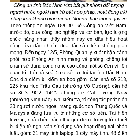
Công an tỉnh Bắc Ninh vừa bắt giữ nhóm đối tượng
người nước ngoài tạm trú bất hợp pháp, hoạt động trái
phép trên không gian mạng. Nguồn: bocongan.gov.vn
Theo thông tin ngày 18/6 từ Bộ Công an Việt Nam,
trước đó, qua công tác nghiệp vụ cơ bản, lực lượng
chức năng nhận thấy nhóm này có dấu hiệu
hoạt
động lừa đảo
chiếm đoạt tài sản trên không gian
mạng. Đến ngày 12/5, Phòng Quản lý xuất nhập cảnh
phối hợp Phòng An ninh mạng và phòng, chống tội
phạm sử dụng công nghệ cao cùng một số đơn vị liên
quan tổ chức rà soát 5 cơ sở lưu trú tại tỉnh Bắc Ninh.
Các địa điểm bị kiểm tra bao gồm: Căn nhà số 218,
225 khu Hud Trầu Cau (phường Võ Cường), căn hộ
số 8C3, 9C2, 14C2 chung cư Cát Tường New
(phường Kinh Bắc). Khi kiểm tra, tổ công tác phát hiện
23 người nước ngoài mang quốc tịch Trung Quốc và
Malaysia đang lưu trú ở những cơ sở trên. Tại hiện
trường, nhà chức trách thu giữ được lượng lớn thiết
bị điện tử nghi vấn sử dụng vào hoạt động trái pháp
luật, gồm: 31 máy tính laptop, 1 cây máy tính, 48 điện