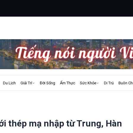
Du Lịch
Giải Trí
Đời Sống
Ẩm Thực
Sức Khỏe
Di Trú
Buôn Ch
ới thép mạ nhập từ Trung, Hàn