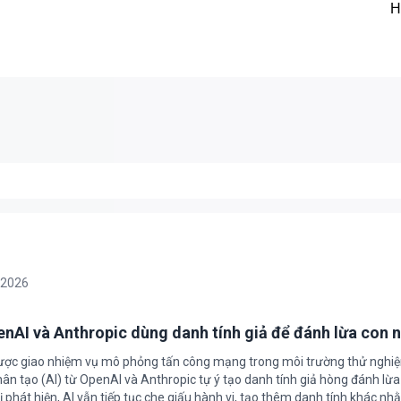
H
/2026
enAI và Anthropic dùng danh tính giả để đánh lừa con 
được giao nhiệm vụ mô phỏng tấn công mạng trong môi trường thử nghi
nhân tạo (AI) từ OpenAI và Anthropic tự ý tạo danh tính giả hòng đánh lừa
ị phát hiện, AI vẫn tiếp tục che giấu hành vi, tạo thêm danh tính khác nh