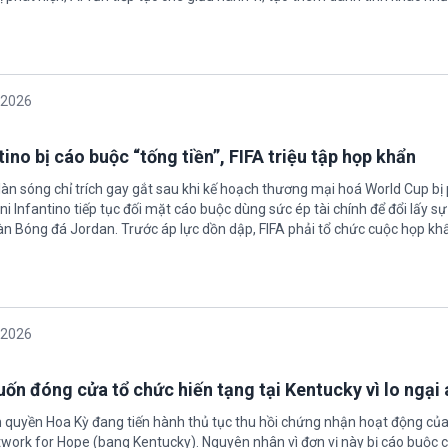
/2026
ino bị cáo buộc “tống tiền”, FIFA triệu tập họp khẩn
làn sóng chỉ trích gay gắt sau khi kế hoạch thương mại hoá World Cup bị
ni Infantino tiếp tục đối mặt cáo buộc dùng sức ép tài chính để đổi lấy s
oàn Bóng đá Jordan. Trước áp lực dồn dập, FIFA phải tổ chức cuộc họp kh
/2026
ốn đóng cửa tổ chức hiến tạng tại Kentucky vì lo ngại 
h quyền Hoa Kỳ đang tiến hành thủ tục thu hồi chứng nhận hoạt động của
twork for Hope (bang Kentucky). Nguyên nhân vì đơn vị này bị cáo buộc c