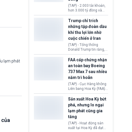
khiến công dân Trung
(TAP) - 2.003 tài khoản,
Quốc đối mặt lệnh cấm
hơn 3.000 tỷ đồng và
xuất cảnh kéo dài tới 3
một đường dây đánh
năm. Trong khi đó, người
bạc xuyên quốc gia vận
Trump chỉ trích
nước ngoài sử dụng giấy
hành 24/24 giờ vừa bị
những tập đoàn dầu
tờ giả có nguy cơ bị từ
Công an TP. Hải Phòng
khí thu lợi lớn nhờ
chối nhập cảnh hoặc
(Việt Nam) bóc gỡ.
cấm vào Trung Quốc tới
cuộc chiến ở Iran
5 năm.
(TAP) - Tổng thống
Donald Trump tin rằng, 2
tập đoàn dầu khí
ExxonMobil và Chevron
FAA cấp chứng nhận
ếu lạm phát
đã thu về lợi nhuận quá
an toàn bay Boeing
lớn nhờ giá dầu tăng
737 Max 7 sau nhiều
mạnh suốt thời gian Hoa
năm trì hoãn
Kỳ xảy ra xung đột ở
Iran. Trên cơ sở đó, lãnh
(TAP) - Cục Hàng không
đạo Nhà Trắng kêu gọi
Liên bang Hoa Kỳ (FAA)
các doanh nghiệp cần
vừa chính thức cấp
giảm giá bán cho người
chứng nhận an toàn bay
Sản xuất Hoa Kỳ bứt
tiêu dùng.
cho Boeing 737 Max 7,
phá, nhưng lo ngại
mẫu máy bay nhỏ nhất
lạm phát cũng gia
trong dòng 737 Max
tăng
thuộc Boeing
 của
Commercial Airplanes
(TAP) - Hoạt động sản
(Boeing). Động thái này
xuất tại Hoa Kỳ đã đạt
chính thức khép lại gần