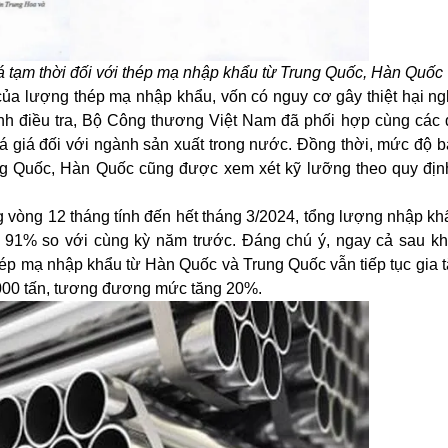
á tạm thời đối với thép mạ nhập khẩu từ Trung Quốc, Hàn Quốc
của lượng thép mạ nhập khẩu, vốn có nguy cơ gây thiệt hại ng
ình điều tra, Bộ Công thương Việt Nam đã phối hợp cùng các đ
á giá đối với ngành sản xuất trong nước. Đồng thời, mức độ b
ng Quốc, Hàn Quốc cũng được xem xét kỹ lưỡng theo quy địn
g vòng 12 tháng tính đến hết tháng 3/2024, tổng lượng nhập kh
nh 91% so với cùng kỳ năm trước. Đáng chú ý, ngay cả sau k
ép mạ nhập khẩu từ Hàn Quốc và Trung Quốc vẫn tiếp tục gia t
2.000 tấn, tương đương mức tăng 20%.