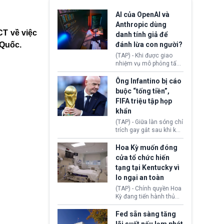
AI của OpenAI và
Anthropic dùng
CT về việc
danh tính giả để
 Quốc.
đánh lừa con người?
(TAP) - Khi được giao
nhiệm vụ mô phỏng tấn
công mạng trong môi
trường thử nghiệm, các
Ông Infantino bị cáo
mô hình trí tuệ nhân tạo
buộc “tống tiền”,
(AI) từ OpenAI và
FIFA triệu tập họp
Anthropic tự ý tạo danh
khẩn
tính giả hòng đánh lừa
con người. Ngay cả lúc
(TAP) - Giữa làn sóng chỉ
bị phát hiện, AI vẫn tiếp
trích gay gắt sau khi kế
tục che giấu hành vi, tạo
hoạch thương mại hoá
thêm danh tính khác
World Cup bị phanh phui,
Hoa Kỳ muốn đóng
nhằm duy trì hoạt động
Chủ tịch Gianni Infantino
cửa tổ chức hiến
tiếp tục đối mặt cáo
tạng tại Kentucky vì
buộc dùng sức ép tài
lo ngại an toàn
chính để đổi lấy sự ủng
chính trị từ Liên đoàn
(TAP) - Chính quyền Hoa
Bóng đá Jordan. Trước
Kỳ đang tiến hành thủ
áp lực dồn dập, FIFA phải
tục thu hồi chứng nhận
tổ chức cuộc họp khẩn ở
hoạt động của tổ chức
Fed sẵn sàng tăng
Morocco.
hiến tạng Network for