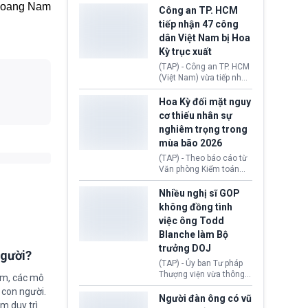
giới lùi sâu xuống dưới
oang Nam
tại Vương quốc Anh đã
Công an TP. HCM
mức 80 USD/thùng.
chính thức quay trở lại.
tiếp nhận 47 công
Học bổng Chevening
dân Việt Nam bị Hoa
2027/28 của Chính phủ
Kỳ trục xuất
Anh vừa mở cổng ứng
tuyển dành riêng ứng
(TAP) - Công an TP. HCM
viên Việt Nam, hỗ trợ
(Việt Nam) vừa tiếp nhận
toàn bộ chi phí học tập
47 công dân Việt Nam bị
cùng nhiều quyền lợi
Hoa Kỳ trục xuất về
Hoa Kỳ đối mặt nguy
trong suốt một năm
nước. Đây là đợt có số
cơ thiếu nhân sự
học.
lượng lớn nhất từ đầu
nghiêm trọng trong
năm 2026 đến nay, phản
mùa bão 2026
ánh xu hướng gia tăng
các trường hợp trục
(TAP) - Theo báo cáo từ
xuất.
Văn phòng Kiểm toán
Chính phủ (GAO), Cơ
quan Quản lý Khẩn cấp
Nhiều nghị sĩ GOP
Liên bang (FEMA) thuộc
không đồng tình
Bộ An ninh Nội địa Hoa
việc ông Todd
Kỳ (DHS) đang đối mặt
Blanche làm Bộ
nguy cơ thiếu hụt lực
lượng trầm trọng. Điều
trưởng DOJ
người?
này cần được đặc biệt
(TAP) - Ủy ban Tư pháp
chú ý bởi nếu các siêu
Thượng viện vừa thông
ệm, các mô
bão đổ bộ Hoa Kỳ ở nửa
qua đề cử ông Todd
cuối năm 2026, lực
 con người.
Blanche làm Bộ trưởng
Người đàn ông có vũ
lượng ứng phó “mỏng”
ằm duy trì
Bộ Tư pháp Hoa Kỳ