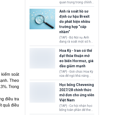
Donald Trump và chính
quan trọng trong chính
phủ cánh tả Tổng thống
sách nhập cư của New
Brazil Luiz Inácio Lula
Zealand đang mở ra
Anh rà soát hồ sơ
da Silva đang leo thang
thêm cơ hội cho nhiều
định cư hậu Brexit
gay gắt.
người muốn định cư. Từ
do phát hiện nhiều
nay, người mắc viêm
trường hợp “cấp
gan B hoặc viêm gan C
sẽ không còn bị mặc
nhầm”
định không đáp ứng tiêu
(TAP) - Bộ Nội vụ Anh
chuẩn sức khỏe chỉ vì
đang rà soát một số hồ
chi phí điều trị khi nộp hồ
sơ thuộc Chương trình
sơ xin visa cư trú.
Định cư EU (EU
Hoa Kỳ - Iran có thể
Settlement Scheme -
đạt thỏa thuận mở
EUSS) sau khi xác định
eo biển Hormuz, giá
có trường hợp được cấp
dầu giảm mạnh
quy chế cư trú hậu
Brexit “do nhầm lẫn”.
(TAP) - Giới chức Hoa Kỳ
 kiểm soát
Động thái này làm dấy
vừa để ngỏ khả năng
lên lo ngại về việc thực
sớm đạt thỏa thuận với
mạnh. Theo
thi Thỏa thuận Rút khỏi
Iran nhằm mở lại eo biển
Học bổng Chevening
13%. Trong
Liên minh châu Âu
Hormuz, mở đường cho
2027/28 chính thức
(Withdrawal
việc khôi phục hoạt
mở đơn cho ứng viên
Agreement).
động hàng hải. Những
g điều tra
Việt Nam
tín hiệu ngoại giao tích
cực này lập tức tác động
t quả điều
(TAP) - Cơ hội nhận học
đến thị trường năng
bổng toàn phần để theo
lượng, kéo giá dầu thế
học chương trình thạc sĩ