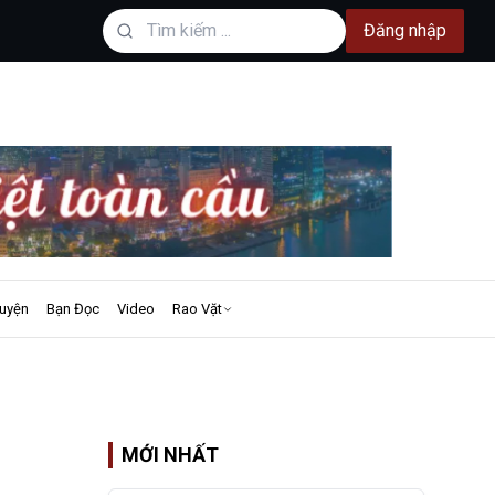
Đăng nhập
uyện
Bạn Đọc
Video
Rao Vặt
MỚI NHẤT