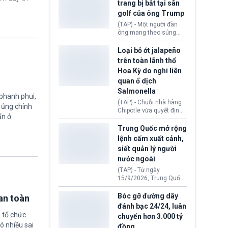
trang bị bắt tại sân
có thể làm nghẽn công
(DOJ) sau thời gian dài
tác cứu trợ; dẫn đến hệ
golf của ông Trump
ông giữ chức quyền Bộ
thống ứng phó khẩn cấp
trưởng. Mặc dù vậy,
(TAP) - Một người đàn
quốc gia quá tải.
nhiều chính trị gia đảng
ông mang theo súng
Cộng hoà (GOP) vẫn tỏ
ngắn vừa bị bắt khi đang
ra hoài nghi, thậm chí
chụp ảnh, quay video tại
Loại bỏ ớt jalapeño
tuyên bố sẽ lên tiếng
sân golf Trump National
trên toàn lãnh thổ
phản đối khi đề cử này
Golf Club (Quận Los
Hoa Kỳ do nghi liên
được đưa ra toàn thể bỏ
Angeles, bang
quan ổ dịch
phiếu.
California). Vụ việc xảy
ra ngay trước lúc Tổng
Salmonella
 phanh phui,
thống Donald Trump tới
(TAP) - Chuỗi nhà hàng
ự ủng chính
thăm địa điểm này.
Chipotle vừa quyết định
ẩn ở
loại bỏ tất cả ớt jalapeño
khỏi những cửa hàng
Trung Quốc mở rộng
trên toàn lãnh thổ Hoa
lệnh cấm xuất cảnh,
Kỳ. Nguyên nhân do cơ
siết quản lý người
quan y tế nghi ngờ
nước ngoài
nguyên liệu liên quan
đến ổ dịch Salmonella
(TAP) - Từ ngày
khiến ít nhất 110 người
15/9/2026, Trung Quốc
mắc bệnh tại bang
áp dụng quy định mới về
Minnesota.
quản lý xuất nhập cảnh.
Bóc gỡ đường dây
an toàn
Một hành vi vi phạm giấy
đánh bạc 24/24, luân
tờ, xuất nhập cảnh trái
 tổ chức
chuyển hơn 3.000 tỷ
phép hay liên quan kiểm
ó nhiều sai
đồng
soát công nghệ có thể