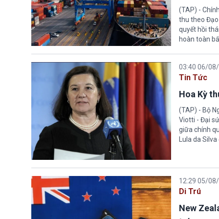
(TAP) - Chín
thu theo Đạo
quyết hồi thá
hoàn toàn bấ
03:40 06/08
Tin Tức
Hoa Kỳ thu
(TAP) - Bộ Ng
Viotti - Đại 
giữa chính q
Lula da Silva
12:29 05/08
Di Trú
New Zeala