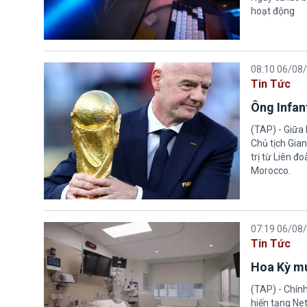
hoạt động
08:10 06/08
Tin Tức
Ông Infant
(TAP) - Giữa 
Chủ tịch Gian
trị từ Liên đ
Morocco.
07:19 06/08
Tin Tức
Hoa Kỳ mu
(TAP) - Chín
hiến tạng Ne