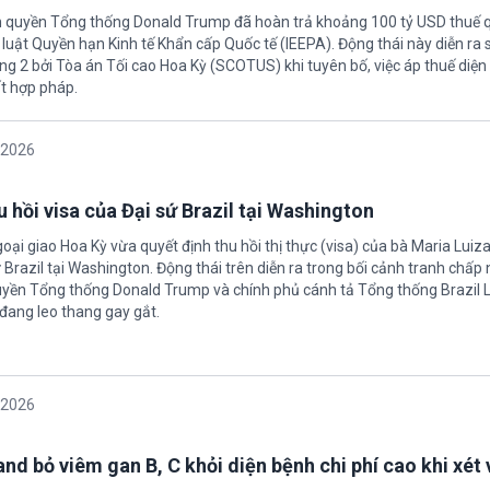
h quyền Tổng thống Donald Trump đã hoàn trả khoảng 100 tỷ USD thuế 
 luật Quyền hạn Kinh tế Khẩn cấp Quốc tế (IEEPA). Động thái này diễn ra
ng 2 bởi Tòa án Tối cao Hoa Kỳ (SCOTUS) khi tuyên bố, việc áp thuế diện 
t hợp pháp.
/2026
 hồi visa của Đại sứ Brazil tại Washington
oại giao Hoa Kỳ vừa quyết định thu hồi thị thực (visa) của bà Maria Luiza
sứ Brazil tại Washington. Động thái trên diễn ra trong bối cảnh tranh chấp
uyền Tổng thống Donald Trump và chính phủ cánh tả Tổng thống Brazil L
 đang leo thang gay gắt.
/2026
nd bỏ viêm gan B, C khỏi diện bệnh chi phí cao khi xét 