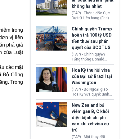
lãi suất nếu lạm phát
Hope (bang Kentucky).
không hạ nhiệt
Nguyên nhân vì đơn vị
này bị cáo buộc có nhiều
(TAP) - Thống đốc Cục
sai sót nghiêm trọng, vi
Dự trữ Liên bang (Fed)
phạm quy định về an
Lisa Cook nói sẽ ủng hộ
toàn y tế.
tăng lãi suất nếu lạm
Chính quyền Trump
hiêm trọng
phát ở Hoa Kỳ không tiếp
hoàn trả 100 tỷ USD
ơn vị liên
tục giảm trong thời gian
tiền thuế sau phán
tới.
án phá giá
quyết của SCOTUS
h của Luật
(TAP) - Chính quyền
Tổng thống Donald
Trump đã hoàn trả
ẩu các mặt
khoảng 100 tỷ USD thuế
Hoa Kỳ thu hồi visa
quan từng thu theo Đạo
hi Bộ Công
của Đại sứ Brazil tại
luật Quyền hạn Kinh tế
ăng. Trong
Washington
Khẩn cấp Quốc tế
(IEEPA). Động thái này
(TAP) - Bộ Ngoại giao
diễn ra sau phán quyết
Hoa Kỳ vừa quyết định
hồi tháng 2 bởi Tòa án
thu hồi thị thực (visa)
Tối cao Hoa Kỳ
của bà Maria Luiza
New Zealand bỏ
(SCOTUS) khi tuyên bố,
Ribeiro Viotti - Đại sứ
viêm gan B, C khỏi
việc áp thuế diện rộng là
Brazil tại Washington.
diện bệnh chi phí
hoàn toàn bất hợp pháp.
Động thái trên diễn ra
cao khi xét visa cư
trong bối cảnh tranh
chấp ngoại giao giữa
trú
chính quyền Tổng thống
(TAP) - Một thay đổi