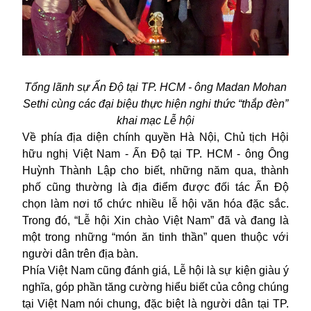
Tổng lãnh sự Ấn Độ tại TP. HCM - ông Madan Mohan
Sethi cùng các đại biệu thực hiện nghi thức “thắp đèn”
khai mạc Lễ hội
Về phía địa diện chính quyền Hà Nội, Chủ tịch Hội
hữu nghị Việt Nam - Ấn Độ tại TP. HCM - ông Ông
Huỳnh Thành Lập cho biết, những năm qua, thành
phố cũng thường là địa điểm được đối tác Ấn Độ
chọn làm nơi tổ chức nhiều lễ hội văn hóa đặc sắc.
Trong đó, “Lễ hội Xin chào Việt Nam” đã và đang là
một trong những “món ăn tinh thần” quen thuộc với
người dân trên địa bàn.
Phía Việt Nam cũng đánh giá, Lễ hội là sự kiện giàu ý
nghĩa, góp phần tăng cường hiểu biết của công chúng
tại Việt Nam nói chung, đặc biệt là người dân tại TP.