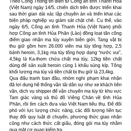
Theo Cổng Thông tin điện tử Công an tỉnh Thanh Hóa
(Việt Nam) ngày 14/5, chiến dịch trên được triển khai
sau thời gian dài xác lập chuyên án và triển khai các
biện pháp nghiệp vụ giám sát chặt chẽ. Cụ thể, vào
ngày 6/5, Công an tỉnh Thanh Hóa (Việt Nam) phối
hợp Công an tỉnh Hủa Phăn (Lào) đồng loạt tấn công
điểm giao nhận
ma túy
xuyên biên giới. Tang vật bị
thu giữ gồm hơn 26.000 viên ma túy tổng hợp, 2,5
bánh heroin, 3,1kg ma túy tổng hợp dạng “nước vui”,
4,5kg lá Ka-thom chứa chất ma túy, 12kg tiền chất
dùng để sản xuất heroin cùng 1 khẩu súng kíp. Tổng
khối lượng ma túy và tiền chất bị thu giữ là 23,4kg.
Qua đấu tranh ban đầu, nhóm nghi phạm khai nhận
đã lợi dụng hệ thống vận tải dân sự như xe khách liên
vận, dịch vụ shipper để vận chuyển ma túy từ khu vực
Tam giác vàng và thủ đô Viêng Chăn về tỉnh Hủa
Phăn, rồi tìm cách đưa vào Việt Nam tiêu thụ. Để đối
phó với lực lượng chức năng, các đối tượng liên tục
thay đổi quy luật di chuyển, phương thức giao nhận
cũng như cách thức cất giấu, đóng gói ma túy nhằm
qua mặt cơ quan kiểm tra.