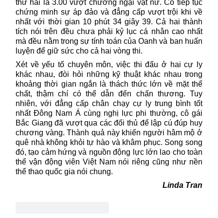
thứ hai là 3.00 vượt chướng ngại vật nữ. Cô tiếp tục
chứng minh sự áp đảo và đẳng cấp vượt trội khi về
nhất với thời gian 10 phút 34 giây 39. Cả hai thành
tích nói trên đều chưa phải kỷ lục cá nhân cao nhất
mà đều nằm trong sự tính toán của Oanh và ban huấn
luyện để giữ sức cho cả hai vòng thi.
Xét về yếu tố chuyên môn, việc thi đấu ở hai cự ly
khác nhau, đòi hỏi những kỹ thuật khác nhau trong
khoảng thời gian ngắn là thách thức lớn về mặt thể
chất, thậm chí có thể dẫn đến chấn thương. Tuy
nhiên, với đẳng cấp chân chạy cự ly trung bình tốt
nhất Đông Nam Á cùng nghị lực phi thường, cô gái
Bắc Giang đã vượt qua các đối thủ để lập cú đúp huy
chương vàng. Thành quả này khiến người hâm mộ ở
quê nhà không khỏi tự hào và khâm phục. Song song
đó, tạo cảm hứng và nguồn động lực lớn lao cho toàn
thể vận động viên
Việt Nam
nói riêng cũng như nền
thể thao quốc gia nói chung.
Linda Tran