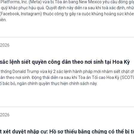
 Platforms, Inc. (Meta) vừa bị Tòa án bang New Mexico yêu cầu đóng góp
quỹ khắc phục hậu quả. Quyết định này diễn ra sau khi toà xác định, nh
(Facebook, Instagram) thuộc công ty gây ra cuộc khủng hoảng sức khỏe
iên.
/2026
sắc lệnh siết quyền công dân theo nơi sinh tại Hoa Kỳ
 thống Donald Trump vừa ký 2 sắc lệnh hành pháp mới nhằm siết chặt c
ân theo nơi sinh. Động thái diễn ra sau khi Tòa án Tối cao Hoa Kỳ (SCO
ố bác bỏ, ngăn chính quyền thực hiện chính sách này.
/2026
t xét duyệt nhập cư: Hồ sơ thiếu bằng chứng có thể bị t