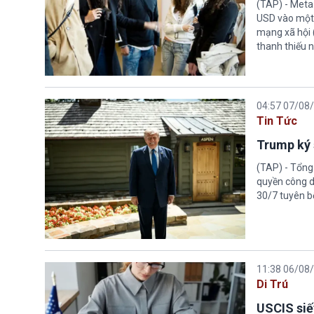
(TAP) - Meta
USD vào một 
mạng xã hội 
thanh thiếu n
04:57 07/08
Tin Tức
Trump ký 
(TAP) - Tổng
quyền công d
30/7 tuyên b
11:38 06/08
Di Trú
USCIS siế