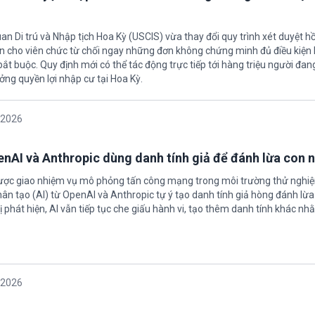
an Di trú và Nhập tịch Hoa Kỳ (USCIS) vừa thay đổi quy trình xét duyệt h
ền cho viên chức từ chối ngay những đơn không chứng minh đủ điều kiện 
t buộc. Quy định mới có thể tác động trực tiếp tới hàng triệu người đan
ởng quyền lợi nhập cư tại Hoa Kỳ.
/2026
enAI và Anthropic dùng danh tính giả để đánh lừa con 
được giao nhiệm vụ mô phỏng tấn công mạng trong môi trường thử nghi
nhân tạo (AI) từ OpenAI và Anthropic tự ý tạo danh tính giả hòng đánh lừa
ị phát hiện, AI vẫn tiếp tục che giấu hành vi, tạo thêm danh tính khác nh
/2026