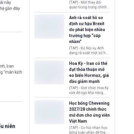
ái này
(TAP) - Một thay đổi
Donald Trump và chính
quan trọng trong chính
ghệ gần đây
phủ cánh tả Tổng thống
sách nhập cư của New
Brazil Luiz Inácio Lula
Zealand đang mở ra
Anh rà soát hồ sơ
da Silva đang leo thang
thêm cơ hội cho nhiều
định cư hậu Brexit
gay gắt.
người muốn định cư. Từ
do phát hiện nhiều
nay, người mắc viêm
trường hợp “cấp
gan B hoặc viêm gan C
sẽ không còn bị mặc
nhầm”
định không đáp ứng tiêu
(TAP) - Bộ Nội vụ Anh
chuẩn sức khỏe chỉ vì
đang rà soát một số hồ
chi phí điều trị khi nộp hồ
sơ thuộc Chương trình
sơ xin visa cư trú.
Định cư EU (EU
Hoa Kỳ - Iran có thể
nh, Iran
Settlement Scheme -
đạt thỏa thuận mở
ng “màn kịch
EUSS) sau khi xác định
eo biển Hormuz, giá
có trường hợp được cấp
dầu giảm mạnh
quy chế cư trú hậu
Brexit “do nhầm lẫn”.
(TAP) - Giới chức Hoa Kỳ
Động thái này làm dấy
vừa để ngỏ khả năng
lên lo ngại về việc thực
sớm đạt thỏa thuận với
thi Thỏa thuận Rút khỏi
Iran nhằm mở lại eo biển
Học bổng Chevening
Liên minh châu Âu
Hormuz, mở đường cho
2027/28 chính thức
(Withdrawal
việc khôi phục hoạt
mở đơn cho ứng viên
Agreement).
động hàng hải. Những
Việt Nam
tín hiệu ngoại giao tích
ếu niên
cực này lập tức tác động
(TAP) - Cơ hội nhận học
đến thị trường năng
bổng toàn phần để theo