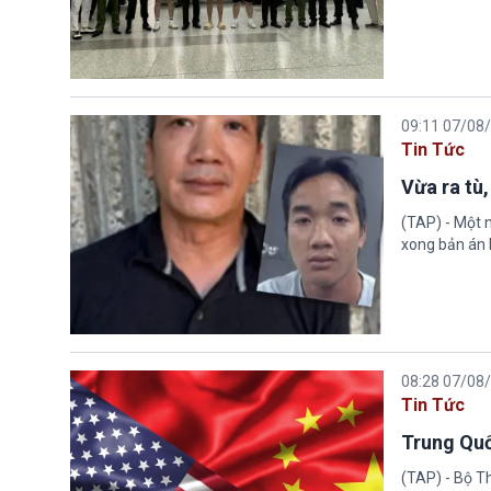
09:11 07/08
Tin Tức
Vừa ra tù,
(TAP) - Một n
xong bản án l
08:28 07/08
Tin Tức
Trung Quố
(TAP) - Bộ T