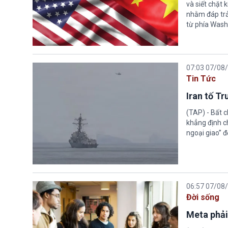
và siết chặt
nhằm đáp trả
từ phía Wash
07:03 07/08
Tin Tức
Iran tố T
(TAP) - Bất 
khẳng định c
ngoại giao” đ
06:57 07/08
Đời sống
Meta phải