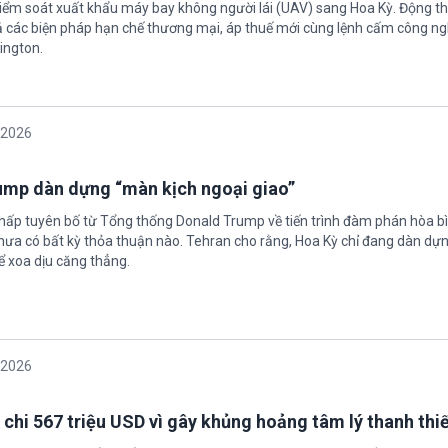
 kiểm soát xuất khẩu máy bay không người lái (UAV) sang Hoa Kỳ. Động th
 các biện pháp hạn chế thương mại, áp thuế mới cùng lệnh cấm công n
ington.
/2026
rump dàn dựng “màn kịch ngoại giao”
chấp tuyên bố từ Tổng thống Donald Trump về tiến trình đàm phán hòa bì
hưa có bất kỳ thỏa thuận nào. Tehran cho rằng, Hoa Kỳ chỉ đang dàn dự
ể xoa dịu căng thẳng.
/2026
 chi 567 triệu USD vì gây khủng hoảng tâm lý thanh thi