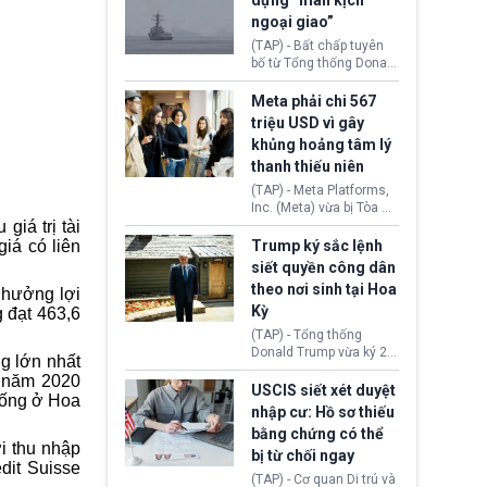
dựng “màn kịch
soát xuất khẩu máy bay
ngoại giao”
không người lái (UAV)
sang Hoa Kỳ. Động thái
(TAP) - Bất chấp tuyên
này nhằm đáp trả các
bố từ Tổng thống Donald
biện pháp hạn chế
Trump về tiến trình đàm
thương mại, áp thuế mới
phán hòa bình, Iran
Meta phải chi 567
cùng lệnh cấm công
khẳng định chưa có bất
triệu USD vì gây
nghệ gần đây từ phía
kỳ thỏa thuận nào.
khủng hoảng tâm lý
Washington.
Tehran cho rằng, Hoa Kỳ
thanh thiếu niên
chỉ đang dàn dựng “màn
kịch ngoại giao” để xoa
(TAP) - Meta Platforms,
dịu căng thẳng.
Inc. (Meta) vừa bị Tòa án
iá trị tài
bang New Mexico yêu
cầu đóng góp 567 triệu
iá có liên
Trump ký sắc lệnh
USD vào một quỹ khắc
siết quyền công dân
phục hậu quả. Quyết
theo nơi sinh tại Hoa
 hưởng lợi
định này diễn ra sau khi
Kỳ
g đạt 463,6
toà xác định, những nền
tảng mạng xã hội
(TAP) - Tổng thống
(Facebook, Instagram)
Donald Trump vừa ký 2
ng lớn nhất
thuộc công ty gây ra
sắc lệnh hành pháp mới
a năm 2020
cuộc khủng hoảng sức
nhằm siết chặt chính
USCIS siết xét duyệt
 sống ở Hoa
khỏe tâm thần ở thanh
sách quyền công dân
nhập cư: Hồ sơ thiếu
thiếu niên.
theo nơi sinh. Động thái
bằng chứng có thể
diễn ra sau khi Tòa án
i thu nhập
bị từ chối ngay
Tối cao Hoa Kỳ
edit Suisse
(SCOTUS) hôm 30/7
(TAP) - Cơ quan Di trú và