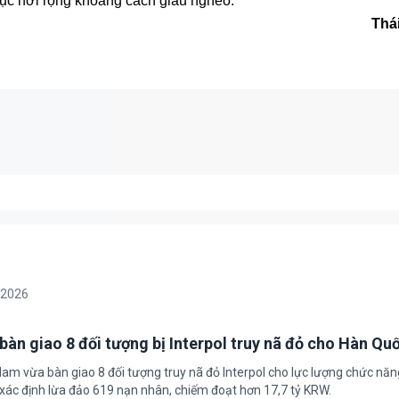
 tục nới rộng khoảng cách giàu nghèo.
Thá
/2026
bàn giao 8 đối tượng bị Interpol truy nã đỏ cho Hàn Qu
 Nam vừa bàn giao 8 đối tượng truy nã đỏ Interpol cho lực lượng chức nă
xác định lừa đảo 619 nạn nhân, chiếm đoạt hơn 17,7 tỷ KRW.