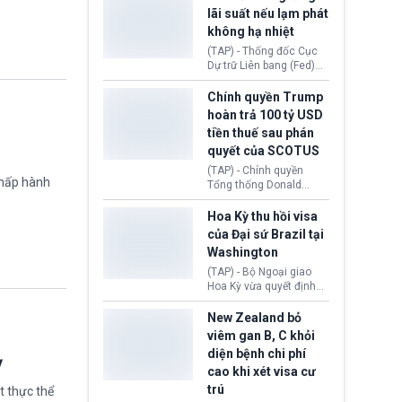
Morocco.
hiến tạng Network for
lãi suất nếu lạm phát
Hope (bang Kentucky).
không hạ nhiệt
Nguyên nhân vì đơn vị
này bị cáo buộc có nhiều
(TAP) - Thống đốc Cục
sai sót nghiêm trọng, vi
Dự trữ Liên bang (Fed)
phạm quy định về an
Lisa Cook nói sẽ ủng hộ
toàn y tế.
tăng lãi suất nếu lạm
Chính quyền Trump
phát ở Hoa Kỳ không tiếp
hoàn trả 100 tỷ USD
tục giảm trong thời gian
tiền thuế sau phán
tới.
quyết của SCOTUS
(TAP) - Chính quyền
chấp hành
Tổng thống Donald
Trump đã hoàn trả
khoảng 100 tỷ USD thuế
Hoa Kỳ thu hồi visa
quan từng thu theo Đạo
của Đại sứ Brazil tại
luật Quyền hạn Kinh tế
Washington
Khẩn cấp Quốc tế
(IEEPA). Động thái này
(TAP) - Bộ Ngoại giao
diễn ra sau phán quyết
Hoa Kỳ vừa quyết định
hồi tháng 2 bởi Tòa án
thu hồi thị thực (visa)
Tối cao Hoa Kỳ
của bà Maria Luiza
New Zealand bỏ
(SCOTUS) khi tuyên bố,
Ribeiro Viotti - Đại sứ
viêm gan B, C khỏi
việc áp thuế diện rộng là
Brazil tại Washington.
diện bệnh chi phí
hoàn toàn bất hợp pháp.
Động thái trên diễn ra
ỳ
cao khi xét visa cư
trong bối cảnh tranh
chấp ngoại giao giữa
trú
t thực thể
chính quyền Tổng thống