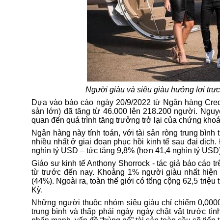
Người
giàu
và siêu giàu hưởng lợi trực
Dựa vào báo cáo ngày 20/9/2022 từ Ngân hàng Credi
sản lớn) đã tăng từ 46.000 lên 218.200 người. Nguy
quan đến quá trình tăng trưởng trở lại của chứng kho
Ngân hàng này tính toán, với tài sản ròng trung bìn
nhiều nhất ở giai đoạn phục hồi kinh tế sau đại dịch
nghìn tỷ USD – tức tăng 9,8% (hơn 41,4 nghìn tỷ USD
Giáo sư kinh tế Anthony Shorrock - tác giả báo cáo t
từ trước đến nay. Khoảng 1% người giàu nhất hiện
(44%). Ngoài ra, toàn thế giới có tổng cộng 62,5 tri
Kỳ.
Những người thuộc nhóm siêu
giàu
chỉ chiếm 0,000
trung bình và thấp phải ngày ngày chật vật trước tìn