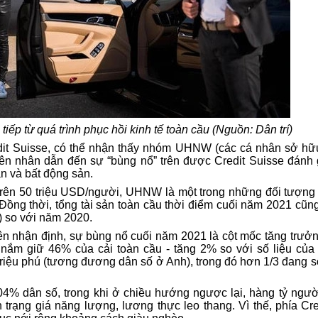
 tiếp từ quá trình phục hồi kinh tế toàn cầu (Nguồn: Dân trí)
t Suisse, có thể nhận thấy nhóm UHNW (các cá nhân sở hữu g
ên nhân dẫn đến sự “bùng nổ” trên được Credit Suisse đánh g
án và bất động sản.
h trên 50 triệu USD/người, UHNW là một trong những đối tượng
. Đồng thời, tổng tài sản toàn cầu thời điểm cuối năm 2021 cũn
) so với năm 2020.
rên nhận định, sự bùng nổ cuối năm 2021 là cột mốc tăng trưở
 nắm giữ 46% của cải toàn cầu - tăng 2% so với số liệu củ
ệu triệu phú (tương đương dân số ở Anh), trong đó hơn 1/3 đang
04% dân số, trong khi ở chiều hướng ngược lại, hàng tỷ ngườ
h trạng giá năng lượng, lương thực leo thang. Vì thế, phía Cr