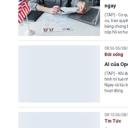
ngay
(TAP) - Cơ qu
cư, trao quy
bằng chứng bắ
nộp hồ sơ hư
08:56 06/08
Đời sống
AI của Op
(TAP) - Khi 
hình trí tuệ 
Ngay cả lúc b
hoạt động
08:10 06/08
Tin Tức