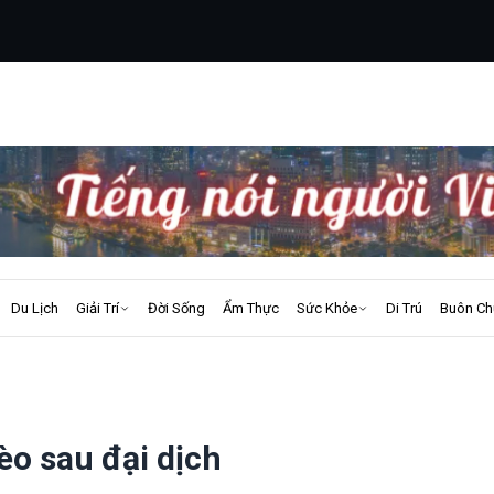
Du Lịch
Giải Trí
Đời Sống
Ẩm Thực
Sức Khỏe
Di Trú
Buôn Ch
èo sau đại dịch