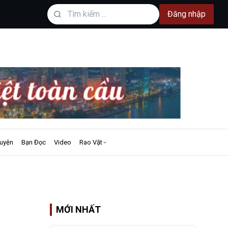
Đăng nhập
uyện
Bạn Đọc
Video
Rao Vặt
MỚI NHẤT