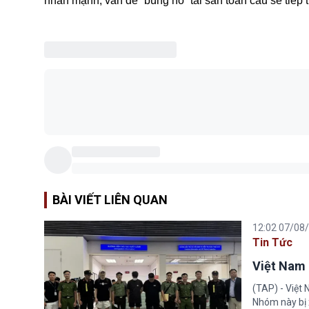
nhấn mạnh, vấn đề “bùng nổ” tài sản toàn cầu sẽ tiếp
BÀI VIẾT LIÊN QUAN
12:02 07/08
Tin Tức
Việt Nam 
(TAP) - Việt
Nhóm này bị 