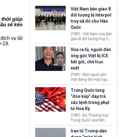
Việt Nam bàn giao 8
đối tượng bị Interpol
 thời giúp
truy nã đỏ cho Hàn
cầu sẽ kéo
Quốc
(TAP) - Việt Nam vừa bàn
dịch vụ tài
giao 8 đối tượng truy nã
D-19.
đỏ Interpol cho lực lượng
chức năng Hàn Quốc.
Vừa ra tù, người đàn
Nhóm này bị xác định
ông gốc Việt bị ICE
lừa đảo 619 nạn nhân,
bắt giữ, chờ trục
chiếm đoạt hơn 17,7 tỷ
xuất
KRW.
(TAP) - Một người gốc
Việt đang đối mặt nguy
cơ bị trục xuất khỏi Hoa
Kỳ sau khi đã chấp hành
Trung Quốc tung
xong bản án liên quan
“đòn kép” đáp trả
đến tội ác từ hơn 30
các lệnh trừng phạt
năm trước tại California.
từ Hoa Kỳ
(TAP) - Bộ Thương mại
Trung Quốc vừa tiến
hành áp đặt lệnh trừng
phạt lên hàng loạt thực
Iran tố Trump dàn
thể và siết chặt kiểm