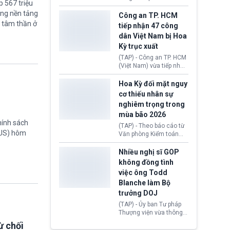
 567 triệu
lượng, kéo giá dầu thế
học chương trình thạc sĩ
giới lùi sâu xuống dưới
ững nền tảng
tại Vương quốc Anh đã
Công an TP. HCM
mức 80 USD/thùng.
chính thức quay trở lại.
 tâm thần ở
tiếp nhận 47 công
Học bổng Chevening
dân Việt Nam bị Hoa
2027/28 của Chính phủ
Kỳ trục xuất
Anh vừa mở cổng ứng
tuyển dành riêng ứng
(TAP) - Công an TP. HCM
viên Việt Nam, hỗ trợ
(Việt Nam) vừa tiếp nhận
toàn bộ chi phí học tập
47 công dân Việt Nam bị
cùng nhiều quyền lợi
Hoa Kỳ trục xuất về
Hoa Kỳ đối mặt nguy
trong suốt một năm
nước. Đây là đợt có số
cơ thiếu nhân sự
học.
lượng lớn nhất từ đầu
nghiêm trọng trong
năm 2026 đến nay, phản
mùa bão 2026
ánh xu hướng gia tăng
hính sách
các trường hợp trục
(TAP) - Theo báo cáo từ
xuất.
TUS) hôm
Văn phòng Kiểm toán
Chính phủ (GAO), Cơ
quan Quản lý Khẩn cấp
Nhiều nghị sĩ GOP
Liên bang (FEMA) thuộc
không đồng tình
Bộ An ninh Nội địa Hoa
việc ông Todd
Kỳ (DHS) đang đối mặt
Blanche làm Bộ
nguy cơ thiếu hụt lực
lượng trầm trọng. Điều
trưởng DOJ
này cần được đặc biệt
(TAP) - Ủy ban Tư pháp
chú ý bởi nếu các siêu
Thượng viện vừa thông
bão đổ bộ Hoa Kỳ ở nửa
qua đề cử ông Todd
ừ chối
cuối năm 2026, lực
Blanche làm Bộ trưởng