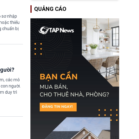
lượng ứng phó “mỏng”
Bộ Tư pháp Hoa Kỳ
có thể làm nghẽn công
QUẢNG CÁO
(DOJ) sau thời gian dài
tác cứu trợ; dẫn đến hệ
ông giữ chức quyền Bộ
ồ sơ nhập
thống ứng phó khẩn cấp
trưởng. Mặc dù vậy,
quốc gia quá tải.
hoặc thiếu
nhiều chính trị gia đảng
g chuẩn bị
Cộng hoà (GOP) vẫn tỏ
ra hoài nghi, thậm chí
tuyên bố sẽ lên tiếng
phản đối khi đề cử này
được đưa ra toàn thể bỏ
phiếu.
người?
ệm, các mô
 con người.
ằm duy trì