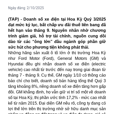
Ngày đăng:
2/10/2025
(TAP) - Doanh số xe điện tại Hoa Kỳ Quý 3/2025
đạt mức kỷ lục, bất chấp ưu đãi thuế liên bang đã
hết hạn vào tháng 9. Nguyên nhân nhờ chương
trình giảm giá, hỗ trợ tài chính, nguồn cung dồi
dào từ các “ông lớn” đầu ngành góp phần giữ
sức hút cho phương tiện không phát thải.
Những hãng sản xuất ô tô lớn ở thị trường Hoa Kỳ
như Ford Motor (Ford), General Motors (GM) và
Hyundai đều ghi nhận doanh số xe điện (electric
vehicle) cao nhất từ trước đến nay trong giai đoạn từ
tháng 7 - tháng 9. Cụ thể, GM ngày 1/10 có thông cáo
báo chí cho biết, doanh số bán hàng tổng thể Quý 3
tăng khoảng 8%, riêng doanh số xe điện tăng hơn gấp
đôi. GM khẳng định, họ vẫn giữ vị trí số một về doanh
số tại Hoa Kỳ, thị phần ước tính 17,2% - mức cao nhất
kể từ năm 2015. Đại diện GM nêu rõ, công ty đang có
lợi thế lớn trên thị trường nhờ sở hữu danh mục sản