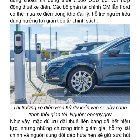
dụng khoản tín dụng thuế 7.500 USD đối với hợp
đồng thuê xe điện. Các bộ phận tài chính GM lẫn Ford
có thể mua xe điện trong kho đại lý, hỗ trợ người tiêu
dùng hưởng lợi gián tiếp từ chính sách.
Thị trường xe điện Hoa Kỳ dự kiến vẫn sẽ đầy cạnh
tranh thời gian tới. Nguồn: energy.gov
Như vậy, mặc dù ưu đãi thuế liên bang đã hết hiệu
lực, nhưng những chương trình giảm giá, hỗ trợ tài
chính và nguồn cung dồi dào hứa hẹn sẽ giữ sức hút