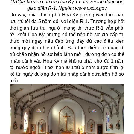
USCIS bỏ yêu cầu rời Hoa Kỳ 1 năm với lao động tôn
giáo diện R-1. Nguồn: www.uscis.gov
Dù vậy, phía chính phủ Hoa Kỳ giữ nguyên thời hạn
lưu trú tối đa 5 năm đối với diện R-1. Trường hợp hết
thời gian lưu trú, người mang thị thực R-1 vẫn phải
rời khỏi Hoa Kỳ nhưng có thể nộp hồ sơ xin cấp thị
thực mới ngay nếu đáp ứng đầy đủ các điều kiện
trong quy định hiện hành. Sau thời điểm cơ quan di
trú chấp nhận hồ sơ bảo lãnh mới, đương đơn có thể
nhập cảnh vào Hoa Kỳ mà không phải chờ đủ 1 năm
tại nước ngoài. Thời hạn lưu trú 5 năm được tính lại
kể từ ngày đương đơn tái nhập cảnh dựa trên hồ sơ
mới.