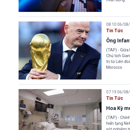
08:10 06/08
Tin Tức
Ông Infant
(TAP) - Giữa 
Chủ tịch Gian
trị từ Liên đ
Morocco.
07:19 06/08
Tin Tức
Hoa Kỳ mu
(TAP) - Chín
hiến tạng Ne
sót nghiêm tr