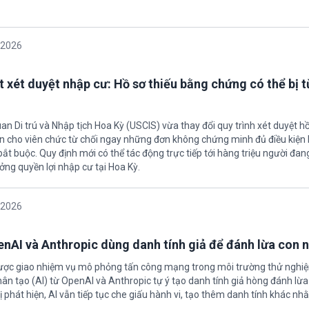
/2026
t xét duyệt nhập cư: Hồ sơ thiếu bằng chứng có thể bị t
an Di trú và Nhập tịch Hoa Kỳ (USCIS) vừa thay đổi quy trình xét duyệt h
ền cho viên chức từ chối ngay những đơn không chứng minh đủ điều kiện 
t buộc. Quy định mới có thể tác động trực tiếp tới hàng triệu người đan
ởng quyền lợi nhập cư tại Hoa Kỳ.
/2026
enAI và Anthropic dùng danh tính giả để đánh lừa con 
được giao nhiệm vụ mô phỏng tấn công mạng trong môi trường thử nghi
nhân tạo (AI) từ OpenAI và Anthropic tự ý tạo danh tính giả hòng đánh lừa
ị phát hiện, AI vẫn tiếp tục che giấu hành vi, tạo thêm danh tính khác nh