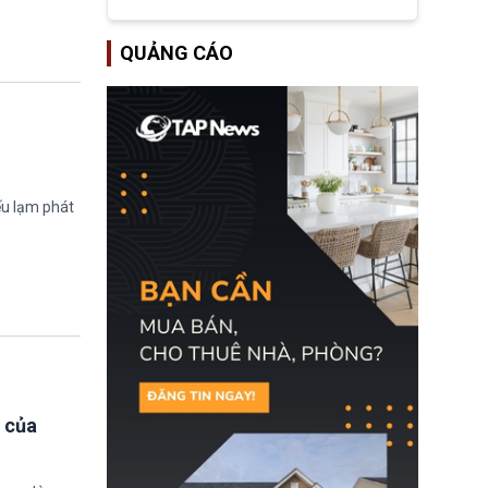
tập đoàn dầu khí
ExxonMobil và Chevron
đã thu về lợi nhuận quá
QUẢNG CÁO
lớn nhờ giá dầu tăng
mạnh suốt thời gian Hoa
Kỳ xảy ra xung đột ở
Iran. Trên cơ sở đó, lãnh
đạo Nhà Trắng kêu gọi
các doanh nghiệp cần
giảm giá bán cho người
tiêu dùng.
ếu lạm phát
 của