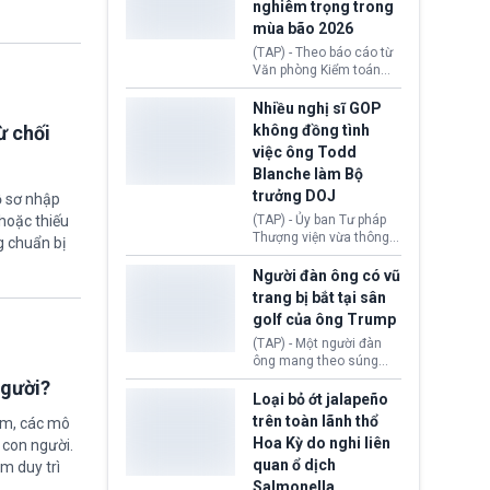
nghiêm trọng trong
năm 2026 đến nay, phản
mùa bão 2026
ánh xu hướng gia tăng
các trường hợp trục
(TAP) - Theo báo cáo từ
xuất.
Văn phòng Kiểm toán
Chính phủ (GAO), Cơ
quan Quản lý Khẩn cấp
Nhiều nghị sĩ GOP
Liên bang (FEMA) thuộc
không đồng tình
ừ chối
Bộ An ninh Nội địa Hoa
việc ông Todd
Kỳ (DHS) đang đối mặt
Blanche làm Bộ
nguy cơ thiếu hụt lực
lượng trầm trọng. Điều
trưởng DOJ
ồ sơ nhập
này cần được đặc biệt
(TAP) - Ủy ban Tư pháp
hoặc thiếu
chú ý bởi nếu các siêu
Thượng viện vừa thông
g chuẩn bị
bão đổ bộ Hoa Kỳ ở nửa
qua đề cử ông Todd
cuối năm 2026, lực
Blanche làm Bộ trưởng
Người đàn ông có vũ
lượng ứng phó “mỏng”
Bộ Tư pháp Hoa Kỳ
trang bị bắt tại sân
có thể làm nghẽn công
(DOJ) sau thời gian dài
tác cứu trợ; dẫn đến hệ
golf của ông Trump
ông giữ chức quyền Bộ
thống ứng phó khẩn cấp
trưởng. Mặc dù vậy,
(TAP) - Một người đàn
quốc gia quá tải.
nhiều chính trị gia đảng
ông mang theo súng
Cộng hoà (GOP) vẫn tỏ
ngắn vừa bị bắt khi đang
người?
ra hoài nghi, thậm chí
chụp ảnh, quay video tại
Loại bỏ ớt jalapeño
tuyên bố sẽ lên tiếng
sân golf Trump National
trên toàn lãnh thổ
ệm, các mô
phản đối khi đề cử này
Golf Club (Quận Los
Hoa Kỳ do nghi liên
 con người.
được đưa ra toàn thể bỏ
Angeles, bang
quan ổ dịch
phiếu.
California). Vụ việc xảy
ằm duy trì
ra ngay trước lúc Tổng
Salmonella