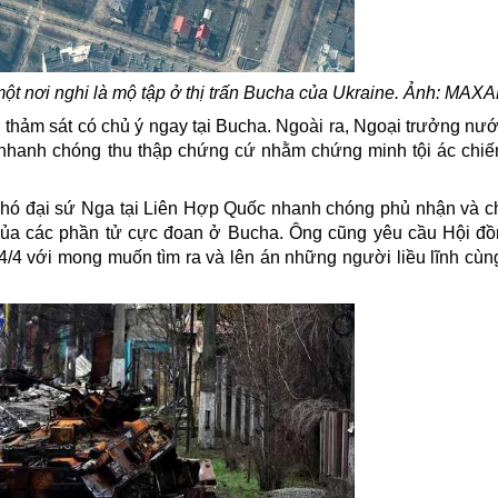
một nơi nghi là mộ tập ở thị trấn Bucha của Ukraine. Ảnh: MAX
 thảm sát có chủ ý ngay tại Bucha. Ngoài ra, Ngoại trưởng nư
nhanh chóng thu thập chứng cứ nhằm chứng minh tội ác chiế
Phó đại sứ Nga tại Liên Hợp Quốc nhanh chóng phủ nhận và c
của các phần tử cực đoan ở Bucha. Ông cũng yêu cầu Hội đ
4/4
với mong muốn tìm ra
và lên án những người liều lĩnh cùn