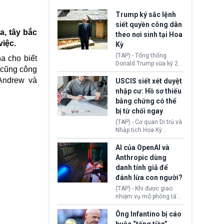
Trump ký sắc lệnh
siết quyền công dân
a, tây bắc
theo nơi sinh tại Hoa
việc.
Kỳ
(TAP) - Tổng thống
a cho biết
Donald Trump vừa ký 2
 cũng công
sắc lệnh hành pháp mới
 Andrew và
nhằm siết chặt chính
USCIS siết xét duyệt
sách quyền công dân
nhập cư: Hồ sơ thiếu
theo nơi sinh. Động thái
bằng chứng có thể
diễn ra sau khi Tòa án
bị từ chối ngay
Tối cao Hoa Kỳ
(SCOTUS) hôm 30/7
(TAP) - Cơ quan Di trú và
tuyên bố bác bỏ, ngăn
Nhập tịch Hoa Kỳ
chính quyền thực hiện
(USCIS) vừa thay đổi quy
chính sách này.
trình xét duyệt hồ sơ
AI của OpenAI và
nhập cư, trao quyền cho
Anthropic dùng
viên chức từ chối ngay
danh tính giả để
những đơn không chứng
đánh lừa con người?
minh đủ điều kiện hoặc
thiếu bằng chứng bắt
(TAP) - Khi được giao
buộc. Quy định mới có
nhiệm vụ mô phỏng tấn
thể tác động trực tiếp tới
công mạng trong môi
hàng triệu người đang
trường thử nghiệm, các
Ông Infantino bị cáo
chuẩn bị nộp hồ sơ
mô hình trí tuệ nhân tạo