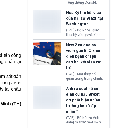
Tổng thống Donald
Trump đã hoàn trả
khoảng 100 tỷ USD thuế
Hoa Kỳ thu hồi visa
quan từng thu theo Đạo
của Đại sứ Brazil tại
luật Quyền hạn Kinh tế
Washington
Khẩn cấp Quốc tế
(IEEPA). Động thái này
(TAP) - Bộ Ngoại giao
diễn ra sau phán quyết
Hoa Kỳ vừa quyết định
hồi tháng 2 bởi Tòa án
thu hồi thị thực (visa)
Tối cao Hoa Kỳ
của bà Maria Luiza
New Zealand bỏ
(SCOTUS) khi tuyên bố,
Ribeiro Viotti - Đại sứ
viêm gan B, C khỏi
việc áp thuế diện rộng là
Brazil tại Washington.
bị tấn công
diện bệnh chi phí
hoàn toàn bất hợp pháp.
Động thái trên diễn ra
g quân tại
cao khi xét visa cư
trong bối cảnh tranh
chấp ngoại giao giữa
trú
chính quyền Tổng thống
(TAP) - Một thay đổi
Donald Trump và chính
ảm sát dân
quan trọng trong chính
phủ cánh tả Tổng thống
c, ông
Jens
sách nhập cư của New
Brazil Luiz Inácio Lula
Zealand đang mở ra
Anh rà soát hồ sơ
y tại châu
da Silva đang leo thang
thêm cơ hội cho nhiều
định cư hậu Brexit
gay gắt.
người muốn định cư. Từ
do phát hiện nhiều
nay, người mắc viêm
 Minh (TH)
trường hợp “cấp
gan B hoặc viêm gan C
sẽ không còn bị mặc
nhầm”
định không đáp ứng tiêu
(TAP) - Bộ Nội vụ Anh
chuẩn sức khỏe chỉ vì
đang rà soát một số hồ
chi phí điều trị khi nộp hồ
sơ thuộc Chương trình