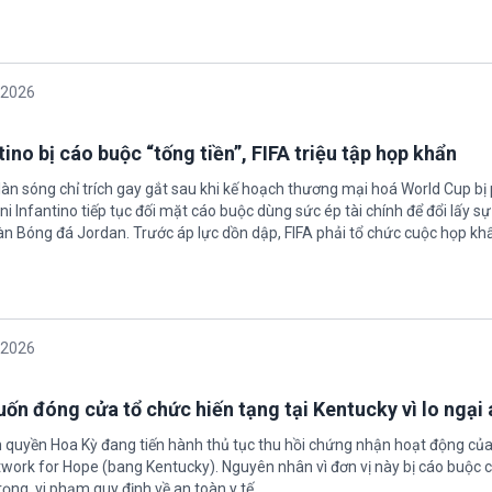
/2026
ino bị cáo buộc “tống tiền”, FIFA triệu tập họp khẩn
làn sóng chỉ trích gay gắt sau khi kế hoạch thương mại hoá World Cup bị
ni Infantino tiếp tục đối mặt cáo buộc dùng sức ép tài chính để đổi lấy s
oàn Bóng đá Jordan. Trước áp lực dồn dập, FIFA phải tổ chức cuộc họp kh
/2026
ốn đóng cửa tổ chức hiến tạng tại Kentucky vì lo ngại 
h quyền Hoa Kỳ đang tiến hành thủ tục thu hồi chứng nhận hoạt động của
twork for Hope (bang Kentucky). Nguyên nhân vì đơn vị này bị cáo buộc c
ọng, vi phạm quy định về an toàn y tế.