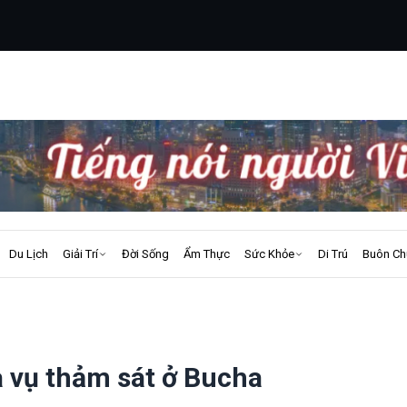
Du Lịch
Giải Trí
Đời Sống
Ẩm Thực
Sức Khỏe
Di Trú
Buôn Ch
a vụ thảm sát ở Bucha