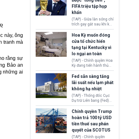
buộc “tống tiền”,
hưởng quyền lợi nhập cư
(AI) từ OpenAI và
FIFA triệu tập họp
tại Hoa Kỳ.
Anthropic tự ý tạo danh
khẩn
tính giả hòng đánh lừa
con người. Ngay cả lúc
(TAP) - Giữa làn sóng chỉ
bị phát hiện, AI vẫn tiếp
trích gay gắt sau khi kế
AR
tục che giấu hành vi, tạo
hoạch thương mại hoá
thêm danh tính khác
World Cup bị phanh phui,
Hoa Kỳ muốn đóng
ớc này, ông
nhằm duy trì hoạt động
Chủ tịch Gianni Infantino
cửa tổ chức hiến
n tranh mà
tiếp tục đối mặt cáo
tạng tại Kentucky vì
buộc dùng sức ép tài
lo ngại an toàn
chính để đổi lấy sự ủng
ho rằng sự
chính trị từ Liên đoàn
(TAP) - Chính quyền Hoa
Bóng đá Jordan. Trước
ồng Bảo an
Kỳ đang tiến hành thủ
áp lực dồn dập, FIFA phải
tục thu hồi chứng nhận
g những ai
tổ chức cuộc họp khẩn ở
hoạt động của tổ chức
Fed sẵn sàng tăng
Morocco.
hiến tạng Network for
lãi suất nếu lạm phát
Hope (bang Kentucky).
không hạ nhiệt
Nguyên nhân vì đơn vị
này bị cáo buộc có nhiều
(TAP) - Thống đốc Cục
sai sót nghiêm trọng, vi
Dự trữ Liên bang (Fed)
phạm quy định về an
Lisa Cook nói sẽ ủng hộ
toàn y tế.
tăng lãi suất nếu lạm
Chính quyền Trump
phát ở Hoa Kỳ không tiếp
hoàn trả 100 tỷ USD
tục giảm trong thời gian
tiền thuế sau phán
tới.
quyết của SCOTUS
(TAP) - Chính quyền