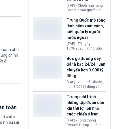
thống Donald Trump tới
(TAP) - Chuỗi nhà hàng
thăm địa điểm này.
Chipotle vừa quyết định
loại bỏ tất cả ớt jalapeño
khỏi những cửa hàng
Trung Quốc mở rộng
trên toàn lãnh thổ Hoa
lệnh cấm xuất cảnh,
Kỳ. Nguyên nhân do cơ
siết quản lý người
quan y tế nghi ngờ
nước ngoài
nguyên liệu liên quan
đến ổ dịch Salmonella
(TAP) - Từ ngày
khiến ít nhất 110 người
15/9/2026, Trung Quốc
 phanh phui,
mắc bệnh tại bang
áp dụng quy định mới về
ự ủng chính
Minnesota.
quản lý xuất nhập cảnh.
Bóc gỡ đường dây
ẩn ở
Một hành vi vi phạm giấy
đánh bạc 24/24, luân
tờ, xuất nhập cảnh trái
chuyển hơn 3.000 tỷ
phép hay liên quan kiểm
đồng
soát công nghệ có thể
khiến công dân Trung
(TAP) - 2.003 tài khoản,
Quốc đối mặt lệnh cấm
hơn 3.000 tỷ đồng và
xuất cảnh kéo dài tới 3
một đường dây đánh
năm. Trong khi đó, người
bạc xuyên quốc gia vận
Trump chỉ trích
nước ngoài sử dụng giấy
hành 24/24 giờ vừa bị
những tập đoàn dầu
tờ giả có nguy cơ bị từ
Công an TP. Hải Phòng
an toàn
khí thu lợi lớn nhờ
chối nhập cảnh hoặc
(Việt Nam) bóc gỡ.
cấm vào Trung Quốc tới
cuộc chiến ở Iran
 tổ chức
5 năm.
(TAP) - Tổng thống
ó nhiều sai
Donald Trump tin rằng, 2