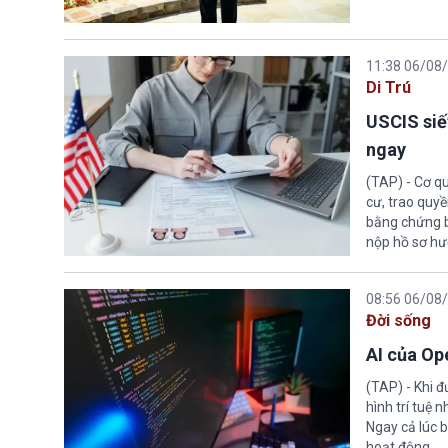
11:38 06/08
Di Trú
USCIS siế
ngay
(TAP) - Cơ qu
cư, trao quy
bằng chứng bắ
nộp hồ sơ hư
08:56 06/08
Đời sống
AI của Op
(TAP) - Khi 
hình trí tuệ 
Ngay cả lúc b
hoạt động