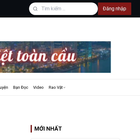
Đăng nhập
uyện
Bạn Đọc
Video
Rao Vặt
MỚI NHẤT