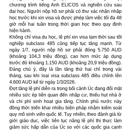
chương trình tiếng Anh ELICOS và nghiên cứu sau
đại học. Người nộp hồ sơ phải có thư xác nhận nhập
học trước khi xin visa và được phép làm việc tối đa 48
giờ mỗi hai tuần trong thời gian học theo quy định
hiện hành.
Không chỉ
visa du học
, lệ phí xin visa tạm thời sau tốt
nghiệp subclass 485 cũng tiếp tục tăng mạnh. Từ
ngày 1/7, người nộp hồ sơ phải đóng 5.750 AUD
(khoảng 104,3 triệu đồng), cao hơn mức áp dụng
trước đó khoảng 1.150 AUD (khoảng 20,9 triệu đồng).
Đáng chú ý, đây là lần tăng thứ hai chỉ trong vài
tháng, sau khi loại visa subclass 485 điều chỉnh lên
4.600 AUD kể từ ngày 1/3/2026.
Đợt tăng lệ phí diễn ra trong bối cảnh Úc đang đối mặt
nhiều sức ép liên quan đến nhập cư, thiếu hụt nhà ở
và chi phí sinh hoạt gia tăng. Chính phủ nước này
đồng thời triển khai nhiều biện pháp nhằm kiểm soát
quy mô sinh viên quốc tế. Tuy nhiên, theo đánh giá từ
giới giáo dục, việc liên tục nâng lệ phí thị thực làm
giảm sức hấp dẫn của Úc so với các quốc gia cạnh