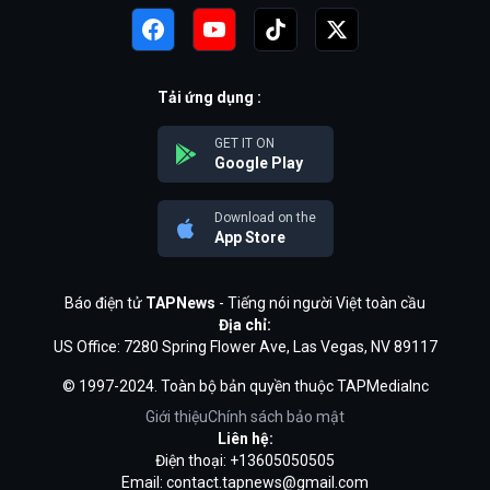
Tải ứng dụng :
GET IT ON
Google Play
Download on the
App Store
Báo điện tử
TAPNews
- Tiếng nói người Việt toàn cầu
Địa chỉ:
US Office: 7280 Spring Flower Ave, Las Vegas, NV 89117
© 1997-2024. Toàn bộ bản quyền thuộc TAPMediaInc
Giới thiệu
Chính sách bảo mật
Liên hệ:
Điện thoại: +13605050505
Email:
contact.tapnews@gmail.com