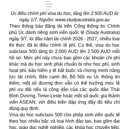
Úc điều chỉnh phí visa du học, tăng lên 2.500 AUD từ
ngày 1/7. Nguồn: www.studyaustralia.gov.au
Theo thông báo đăng tải trên Cổng thông tin Chính
phủ Úc dành riêng sinh viên quốc tế (Study Australia)
ngày 3/7, từ đầu năm tài chính 2026 - 2027, nhiều loại
thị thực đã bị điều chỉnh lệ phí. Cụ thẻ, visa du học
subclass 500 tăng từ 2.000 AUD lên 2.500 AUD mỗi
hồ sơ. Mức phí này chưa bao gồm các khoản chi phí
khác mà du học sinh phải chuẩn bị như học phí, sinh
hoạt phí, bảo hiểm y tế bắt buộc và chứng minh năng
lực tài chính. Bên cạnh đó, Bộ Nội vụ Úc thông tin
thêm, một số đương đơn vẫn có thể hưởng mức lệ
phí ưu đãi nếu là công dân của các quốc đảo Thái
Bình Dương, Timor-Leste hoặc một số quốc gia thành
viên ASEAN, với điều kiện đáp ứng đầy đủ tiêu chí
đúng quy định.
Visa du học subclass 500 cho phép sinh viên quốc tế
theo học nhiều bậc và loại hình đào tạo, bao gồm đại
học, giáo dục nghề nghiệp, các khóa học chuyển tiếp,