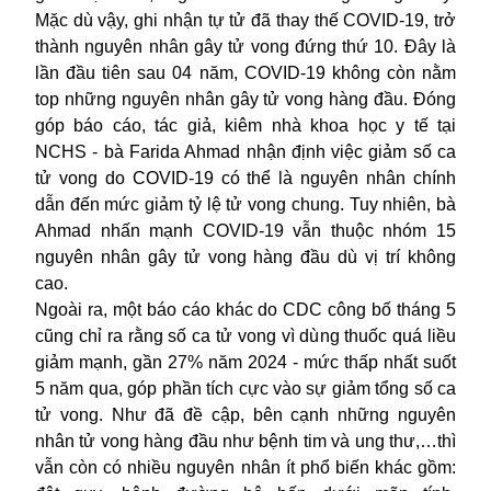
Mặc dù vậy, ghi nhận tự tử đã thay thế
COVID-19
, trở
thành nguyên nhân gây tử vong đứng thứ 10. Đây là
lần đầu tiên sau 04 năm, COVID-19 không còn nằm
top những nguyên nhân gây tử vong hàng đầu. Đóng
góp báo cáo, tác giả, kiêm nhà khoa học y tế tại
NCHS - bà Farida Ahmad nhận định việc giảm số ca
tử vong do COVID-19 có thể là nguyên nhân chính
dẫn đến mức giảm tỷ lệ tử vong chung. Tuy nhiên, bà
Ahmad nhấn mạnh COVID-19 vẫn thuộc nhóm 15
nguyên nhân gây tử vong hàng đầu dù vị trí không
cao.
Ngoài ra, một báo cáo khác do CDC công bố tháng 5
cũng chỉ ra rằng số ca tử vong vì dùng thuốc quá liều
giảm mạnh, gần 27% năm 2024 - mức thấp nhất suốt
5 năm qua, góp phần tích cực vào sự giảm tổng số ca
tử vong. Như đã đề cập, bên cạnh những nguyên
nhân tử vong hàng đầu như bệnh tim và ung thư,…thì
vẫn còn có nhiều nguyên nhân ít phổ biến khác gồm: