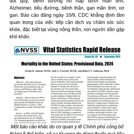
đột quỵ, bệnh đường hô hấp dưới mãn tính,
Alzheimer, tiểu đường, bệnh thận, gan mãn tính, xơ
gan. Báo cáo đăng ngày 10/9, CDC khẳng định tầm
quan trọng của việc tiếp cận dịch vụ chăm sóc sức
khỏe, đặc biệt tại vùng nông thôn, nơi người dân gặp
khó khăn.
Một báo cáo khác do cơ quan y tế Chính phủ công bố
tháng 5 thể hiện, số ca tử vong do dùng thuốc quá liều