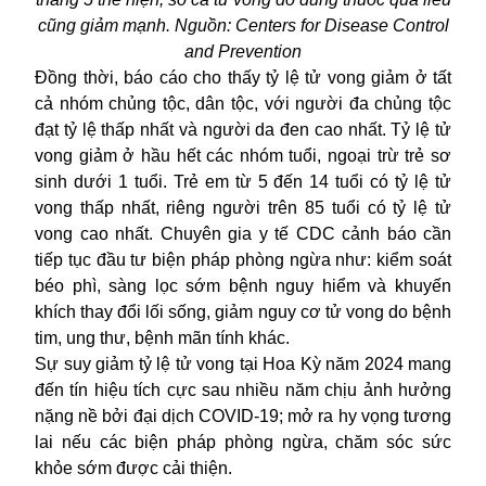
cũng giảm mạnh. Nguồn: Centers for Disease Control
and Prevention
Đồng thời, báo cáo cho thấy tỷ lệ tử vong giảm ở tất
cả nhóm chủng tộc, dân tộc, với người đa chủng tộc
đạt tỷ lệ thấp nhất và người da đen cao nhất. Tỷ lệ tử
vong giảm ở hầu hết các nhóm tuổi, ngoại trừ trẻ sơ
sinh dưới 1 tuổi. Trẻ em từ 5 đến 14 tuổi có tỷ lệ tử
vong thấp nhất, riêng người trên 85 tuổi có tỷ lệ tử
vong cao nhất. Chuyên gia y tế CDC cảnh báo cần
tiếp tục đầu tư biện pháp phòng ngừa như: kiểm soát
béo phì, sàng lọc sớm bệnh nguy hiểm và khuyến
khích thay đổi lối sống, giảm nguy cơ tử vong do bệnh
tim, ung thư, bệnh mãn tính khác.
Sự suy giảm tỷ lệ tử vong tại Hoa Kỳ năm 2024 mang
đến tín hiệu tích cực sau nhiều năm chịu ảnh hưởng
nặng nề bởi đại dịch COVID-19; mở ra hy vọng tương
lai nếu các biện pháp phòng ngừa, chăm sóc sức
khỏe sớm được cải thiện.