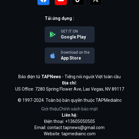
Tải ứng dụng :
GET IT ON
Google Play
Download on the
App Store
Báo điện tử
TAPNews
- Tiếng nói người Việt toàn cầu
Địa chỉ:
US Office: 7280 Spring Flower Ave, Las Vegas, NV 89117
© 1997-2024. Toàn bộ bản quyền thuộc TAPMediaInc
Giới thiệu
Chính sách bảo mật
Liên hệ:
Điện thoại: +13605050505
Email:
contact.tapnews@gmail.com
Website: tapmediainc.com