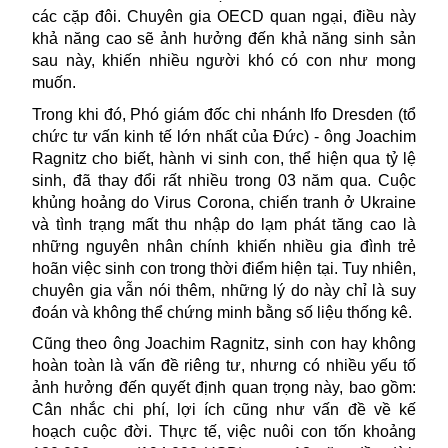
các cặp đôi. Chuyên gia OECD quan ngại, điều này
khả năng cao sẽ ảnh hưởng đến khả năng sinh sản
sau này, khiến nhiều người khó có con như mong
muốn.
Trong khi đó,
Phó giám đốc chi nhánh Ifo Dresden (tổ
chức tư vấn kinh tế lớn nhất của Đức) - ông Joachim
Ragnitz cho biết, hành vi sinh con, thể hiện qua tỷ lệ
sinh, đã thay đổi rất nhiều trong 03 năm qua. Cuộc
khủng hoảng do Virus Corona, chiến tranh ở Ukraine
và tình trạng mất thu nhập do lạm phát tăng cao là
những nguyên nhân chính khiến nhiều gia đình trẻ
hoãn việc sinh con trong thời điểm hiện tại. Tuy nhiên,
chuyên gia vẫn nói thêm, những lý do này chỉ là suy
đoán và không thể chứng minh bằng số liệu thống kê.
Cũng theo ông Joachim Ragnitz, sinh con hay không
hoàn toàn là vấn đề riêng tư, nhưng có nhiều yếu tố
ảnh hưởng đến quyết định quan trọng này, bao gồm:
Cân nhắc chi phí, lợi ích cũng như vấn đề về kế
hoạch cuộc đời. Thực tế, việc nuôi con tốn khoảng