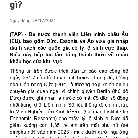
gì?
Ngày đăng:
28/12/2024
(TAP) - Ba nước thành viên Liên minh châu Âu
(EU), bao gồm Đức, Estonia và Áo vừa gia nhập
danh sách các quốc gia có tỷ lệ sinh cực thấp.
Điều này tiếp tục làm tăng thách thức về nhân
khẩu học của khu vực.
Thông tin trên được trích dẫn từ báo cáo công bố
ngày 25/12 của tờ Financial Times. Trong đó, Cộng
hòa Liên bang Đức (Đức) là trường hợp khiến nhiều
chuyên gia quan ngại vì chính quyền Berlin (thủ đô
Đức) được ghi nhận là nước có mật độ dân số đông
nhất trong khối Liên minh. Số liệu thống kê chính thức
từ
Viện Nghiên cứu Kinh tế Đức (German Institute for
Economic Research)
cho thấy,
tỷ lệ sinh
ở Đức đã
giảm xuống còn 1,35 trẻ em trên một phụ nữ (trẻ
em/phụ nữ) vào năm 2023 - mức dưới dưới ngưỡng