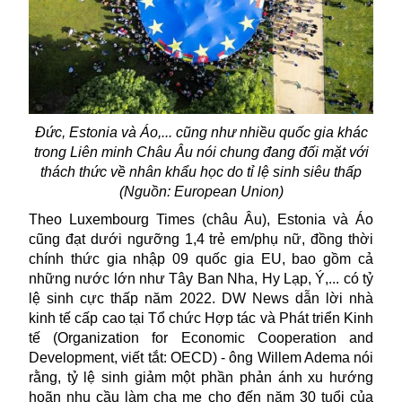
Đức, Estonia và Áo,... cũng như nhiều quốc gia khác
trong Liên minh Châu Âu nói chung đang đối mặt với
thách thức về nhân khẩu học do tỉ lệ sinh siêu thấp
(Nguồn:
European Union)
Theo Luxembourg Times (châu Âu), Estonia và Áo
cũng đạt dưới ngưỡng 1,4 trẻ em/phụ nữ, đồng thời
chính thức gia nhập 09 quốc gia EU, bao gồm cả
những nước lớn như Tây Ban Nha, Hy Lạp, Ý,... có tỷ
lệ sinh cực thấp năm 2022. DW News dẫn lời nhà
kinh tế cấp cao tại Tổ chức Hợp tác và Phát triển Kinh
tế (Organization for Economic Cooperation and
Development, viết tắt: OECD) - ông Willem Adema nói
rằng, tỷ lệ sinh giảm một phần phản ánh xu hướng
hoãn nhu cầu làm cha mẹ cho đến năm 30 tuổi của