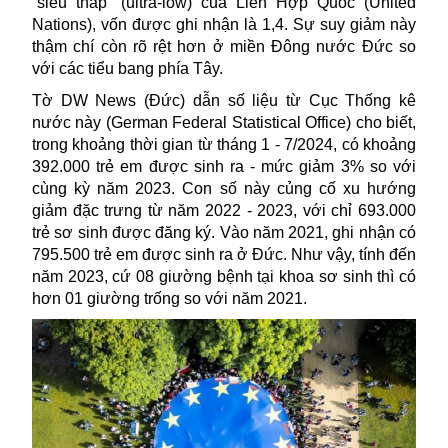
“siêu thấp” (ultra-low) của Liên Hợp Quốc (United
Nations), vốn được ghi nhận là 1,4.
Sự suy giảm này
thậm chí còn rõ rệt hơn ở miền Đông nước Đức so
với các tiểu bang phía Tây.
Tờ
DW News (Đức) dẫn số liệu từ
Cục Thống kê
nước này (German Federal Statistical Office) cho biết,
trong khoảng thời gian từ tháng 1 - 7/2024, có khoảng
392.000 trẻ em được sinh ra - mức giảm 3% so với
cùng kỳ năm 2023. Con số này củng cố xu hướng
giảm đặc trưng từ năm 2022 - 2023, với chỉ 693.000
trẻ sơ sinh được đăng ký. Vào năm 2021, ghi nhận có
795.500 trẻ em được sinh ra ở Đức. Như vậy, tính đến
năm 2023, cứ 08 giường bệnh tại khoa sơ sinh thì có
hơn 01 giường trống so với năm 2021.