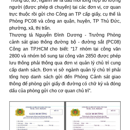
Trong đó, sở, ngành sẽ là đấu mối tổng hợp số lượng
người (được phép di chuyển) tại các đơn vị, cơ quan
trực thuộc rồi gửi cho Công an TP cấp giấy, cụ thể là
Phòng PC08 và công an quận, huyện, TP Thủ Đức,
phường, xã, thị trấn.
Thượng tá Nguyễn Đình Dương - Trưởng Phòng
cảnh sát giao thông đường bộ - đường sắt (PC08)
Công an TP.HCM cho biết: “17 nhóm tại công văn
2800 và nhóm bổ sung tại công văn 2850 được phép
lưu thông phải thông qua đơn vị quản lý chủ trì cung
cấp danh sách. Đơn vị sở ngành quản lý chủ trì phải
tổng hợp danh sách gửi đến Phòng Cảnh sát giao
thông để phòng gửi giấy đi đường có chữ ký và đóng
dấu của phòng gửi cho cơ quan chủ trì”.