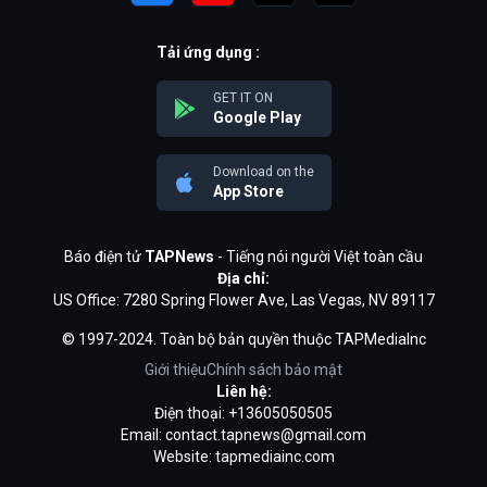
Tải ứng dụng :
GET IT ON
Google Play
Download on the
App Store
Báo điện tử
TAPNews
- Tiếng nói người Việt toàn cầu
Địa chỉ:
US Office: 7280 Spring Flower Ave, Las Vegas, NV 89117
© 1997-2024. Toàn bộ bản quyền thuộc TAPMediaInc
Giới thiệu
Chính sách bảo mật
Liên hệ:
Điện thoại: +13605050505
Email:
contact.tapnews@gmail.com
Website: tapmediainc.com