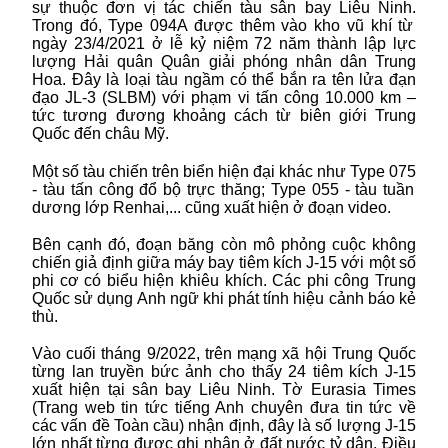
sự thuộc đơn vị tác chiến
tàu sân bay Liêu Ninh.
Trong đó,
Type 094A được
thêm vào kho vũ khí từ
ngày
23/4/2021
ở lễ kỷ niệm 72 năm thành lập lực
lượng Hải quân Quân giải phóng nhân dân Trung
Hoa. Đây là loại t
àu ngầm
có thể bắn
ra tên lửa đạn
đạo JL-3 (SLBM) với
phạm vi tấn công
10.000 km
–
tức tương đương khoảng cách từ biên giới Trung
Quốc đến
châu Mỹ.
Một số tàu chiến trên biển hiện đại
khác
như
Type
075
- tàu tấn công đổ bộ trực thăng
;
Type
055
- tàu tuần
dương lớp Renhai
,... cũng xuất hiện
ở
đoạn video.
Bên cạnh đó,
đoạn băng
còn
mô phỏng cuộc không
chiến
giả định
giữa máy bay
tiêm kích J-15
với một số
phi cơ có biểu hiện khiêu khích.
Các phi công Trung
Quốc sử dụng Anh ngữ khi phát tính hiệu cảnh báo
kẻ
thù.
Vào
cuối
tháng
9/2022
, trên mạng xã hội
Trung Quốc
từng lan truyền bức ảnh cho thấy 24 tiêm kích J-15
xuất hiện tại sân bay Liêu Ninh.
Tờ Eurasia Times
(
Trang web tin tức tiếng Anh chuyên đưa tin tức về
các vấn đề Toàn cầu) nhận định, đây là số lượng J-15
lớn nhất từng được ghi nhận ở đất nước tỷ dân. Điều