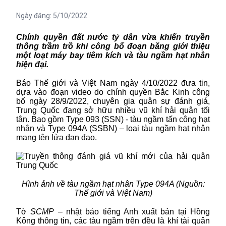
Ngày đăng:
5/10/2022
Chính quyền đất nước tỷ dân vừa khiến truyền
thông trầm trồ khi công bố đoạn băng giới thiệu
một loạt máy bay
tiêm kích
và tàu ngầm
hạt nhân
hiện đại
.
Báo Thế giới và Việt Nam ngày 4/10/2022 đưa tin,
dựa vào đoạn video do chính quyền Bắc Kinh công
bố ngày 28/9/2022, chuyên gia
quân sự
đánh giá,
Trung Quốc đang sở hữu nhiều
vũ khí hải quân
tối
tân.
Bao gồm Type 093 (SSN)
-
tàu ngầm tấn công hạt
nhân và
Type 094A (SSBN)
– loại
tàu ngầm hạt nhân
mang tên lửa đạn
đạo.
Hình ảnh về tàu ngầm hạt nhân Type 094A (Nguồn:
Thế giới và Việt Nam)
Tờ
SCMP
–
nhật báo tiếng Anh xuất bản tại
Hồng
Kông
thông tin
, các
tàu ngầm trên
đều là khí tài quân