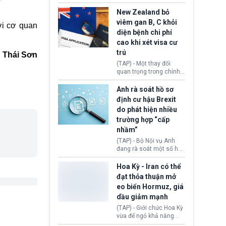
hồi tháng 2 bởi Tòa án
thu hồi thị thực (visa)
Tối cao Hoa Kỳ
của bà Maria Luiza
New Zealand bỏ
(SCOTUS) khi tuyên bố,
Ribeiro Viotti - Đại sứ
viêm gan B, C khỏi
ời cơ quan
việc áp thuế diện rộng là
Brazil tại Washington.
diện bệnh chi phí
hoàn toàn bất hợp pháp.
Động thái trên diễn ra
cao khi xét visa cư
trong bối cảnh tranh
chấp ngoại giao giữa
trú
Thái Sơn
chính quyền Tổng thống
(TAP) - Một thay đổi
Donald Trump và chính
quan trọng trong chính
phủ cánh tả Tổng thống
sách nhập cư của New
Brazil Luiz Inácio Lula
Zealand đang mở ra
Anh rà soát hồ sơ
da Silva đang leo thang
thêm cơ hội cho nhiều
định cư hậu Brexit
gay gắt.
người muốn định cư. Từ
do phát hiện nhiều
nay, người mắc viêm
trường hợp “cấp
gan B hoặc viêm gan C
sẽ không còn bị mặc
nhầm”
định không đáp ứng tiêu
(TAP) - Bộ Nội vụ Anh
chuẩn sức khỏe chỉ vì
đang rà soát một số hồ
chi phí điều trị khi nộp hồ
sơ thuộc Chương trình
sơ xin visa cư trú.
Định cư EU (EU
Hoa Kỳ - Iran có thể
Settlement Scheme -
đạt thỏa thuận mở
EUSS) sau khi xác định
eo biển Hormuz, giá
có trường hợp được cấp
dầu giảm mạnh
quy chế cư trú hậu
Brexit “do nhầm lẫn”.
(TAP) - Giới chức Hoa Kỳ
Động thái này làm dấy
vừa để ngỏ khả năng
lên lo ngại về việc thực
sớm đạt thỏa thuận với