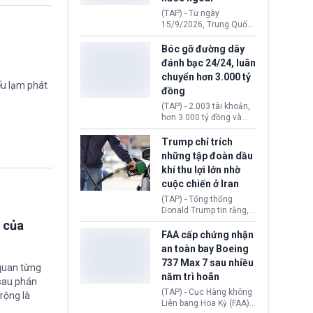
đến ổ dịch Salmonella
(TAP) - Từ ngày
khiến ít nhất 110 người
15/9/2026, Trung Quốc
mắc bệnh tại bang
áp dụng quy định mới về
Minnesota.
quản lý xuất nhập cảnh.
Bóc gỡ đường dây
Một hành vi vi phạm giấy
đánh bạc 24/24, luân
tờ, xuất nhập cảnh trái
chuyển hơn 3.000 tỷ
phép hay liên quan kiểm
ếu lạm phát
đồng
soát công nghệ có thể
khiến công dân Trung
(TAP) - 2.003 tài khoản,
Quốc đối mặt lệnh cấm
hơn 3.000 tỷ đồng và
xuất cảnh kéo dài tới 3
một đường dây đánh
năm. Trong khi đó, người
bạc xuyên quốc gia vận
Trump chỉ trích
nước ngoài sử dụng giấy
hành 24/24 giờ vừa bị
những tập đoàn dầu
tờ giả có nguy cơ bị từ
Công an TP. Hải Phòng
khí thu lợi lớn nhờ
chối nhập cảnh hoặc
(Việt Nam) bóc gỡ.
cấm vào Trung Quốc tới
cuộc chiến ở Iran
5 năm.
(TAP) - Tổng thống
Donald Trump tin rằng, 2
tập đoàn dầu khí
 của
ExxonMobil và Chevron
FAA cấp chứng nhận
đã thu về lợi nhuận quá
an toàn bay Boeing
lớn nhờ giá dầu tăng
737 Max 7 sau nhiều
mạnh suốt thời gian Hoa
quan từng
năm trì hoãn
Kỳ xảy ra xung đột ở
 sau phán
Iran. Trên cơ sở đó, lãnh
(TAP) - Cục Hàng không
rộng là
đạo Nhà Trắng kêu gọi
Liên bang Hoa Kỳ (FAA)
các doanh nghiệp cần