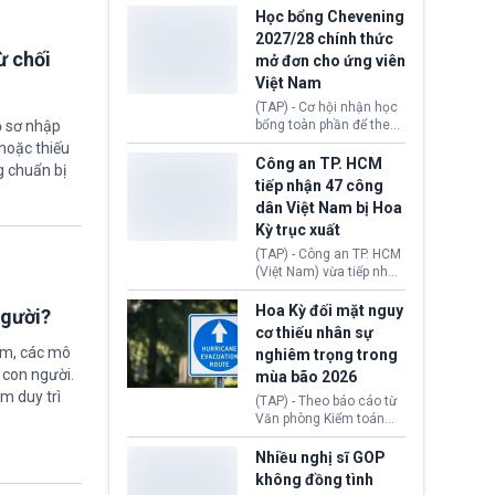
thi Thỏa thuận Rút khỏi
Iran nhằm mở lại eo biển
Học bổng Chevening
Liên minh châu Âu
Hormuz, mở đường cho
2027/28 chính thức
(Withdrawal
việc khôi phục hoạt
ừ chối
mở đơn cho ứng viên
Agreement).
động hàng hải. Những
Việt Nam
tín hiệu ngoại giao tích
cực này lập tức tác động
(TAP) - Cơ hội nhận học
đến thị trường năng
bổng toàn phần để theo
ồ sơ nhập
lượng, kéo giá dầu thế
học chương trình thạc sĩ
hoặc thiếu
giới lùi sâu xuống dưới
tại Vương quốc Anh đã
Công an TP. HCM
g chuẩn bị
mức 80 USD/thùng.
chính thức quay trở lại.
tiếp nhận 47 công
Học bổng Chevening
dân Việt Nam bị Hoa
2027/28 của Chính phủ
Kỳ trục xuất
Anh vừa mở cổng ứng
tuyển dành riêng ứng
(TAP) - Công an TP. HCM
viên Việt Nam, hỗ trợ
(Việt Nam) vừa tiếp nhận
toàn bộ chi phí học tập
47 công dân Việt Nam bị
cùng nhiều quyền lợi
Hoa Kỳ trục xuất về
Hoa Kỳ đối mặt nguy
người?
trong suốt một năm
nước. Đây là đợt có số
cơ thiếu nhân sự
học.
lượng lớn nhất từ đầu
ệm, các mô
nghiêm trọng trong
năm 2026 đến nay, phản
 con người.
mùa bão 2026
ánh xu hướng gia tăng
các trường hợp trục
ằm duy trì
(TAP) - Theo báo cáo từ
xuất.
Văn phòng Kiểm toán
Chính phủ (GAO), Cơ
quan Quản lý Khẩn cấp
Nhiều nghị sĩ GOP
Liên bang (FEMA) thuộc
không đồng tình
Bộ An ninh Nội địa Hoa