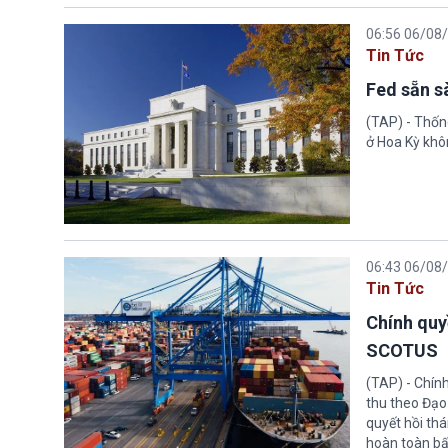
06:56 06/08
Tin Tức
Fed sẵn s
(TAP) - Thống
ở Hoa Kỳ khôn
06:43 06/08
Tin Tức
Chính quy
SCOTUS
(TAP) - Chín
thu theo Đạo
quyết hồi thá
hoàn toàn bấ