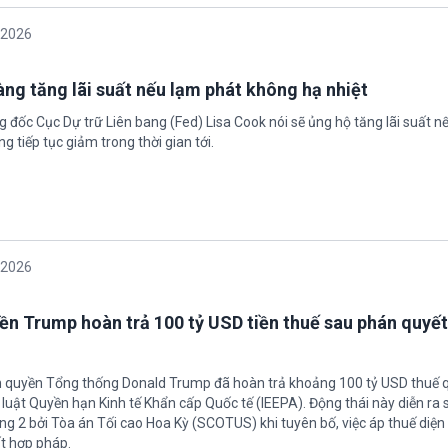
/2026
àng tăng lãi suất nếu lạm phát không hạ nhiệt
 đốc Cục Dự trữ Liên bang (Fed) Lisa Cook nói sẽ ủng hộ tăng lãi suất n
g tiếp tục giảm trong thời gian tới.
/2026
ền Trump hoàn trả 100 tỷ USD tiền thuế sau phán quyết
h quyền Tổng thống Donald Trump đã hoàn trả khoảng 100 tỷ USD thuế 
 luật Quyền hạn Kinh tế Khẩn cấp Quốc tế (IEEPA). Động thái này diễn ra
ng 2 bởi Tòa án Tối cao Hoa Kỳ (SCOTUS) khi tuyên bố, việc áp thuế diện 
t hợp pháp.