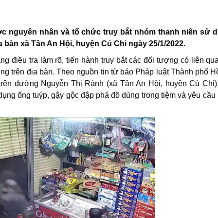
ợc nguyên nhân và tổ chức truy bắt nhóm thanh niên sử 
ịa bàn xã Tân An Hội, huyện Củ Chi ngày 25/1/2022.
điều tra làm rõ, tiến hành truy bắt các đối tượng có liên qua
hung trên địa bàn. Theo nguồn tin từ báo Pháp luật Thành phố 
óa trên đường Nguyễn Thị Rành (xã Tân An Hội, huyện Củ Chi),
 dụng ống tuýp, gậy gộc đập phá đồ dùng trong tiệm và yêu cầu