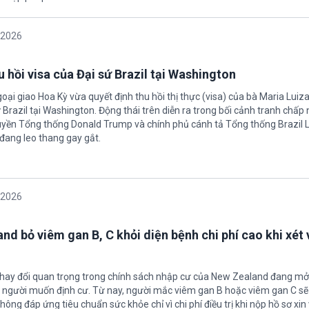
/2026
 hồi visa của Đại sứ Brazil tại Washington
oại giao Hoa Kỳ vừa quyết định thu hồi thị thực (visa) của bà Maria Luiza
sứ Brazil tại Washington. Động thái trên diễn ra trong bối cảnh tranh chấp
uyền Tổng thống Donald Trump và chính phủ cánh tả Tổng thống Brazil L
 đang leo thang gay gắt.
/2026
nd bỏ viêm gan B, C khỏi diện bệnh chi phí cao khi xét 
thay đổi quan trọng trong chính sách nhập cư của New Zealand đang mở
u người muốn định cư. Từ nay, người mắc viêm gan B hoặc viêm gan C s
hông đáp ứng tiêu chuẩn sức khỏe chỉ vì chi phí điều trị khi nộp hồ sơ xin 