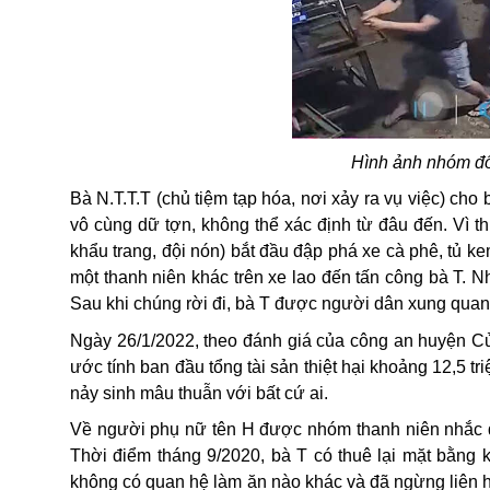
Hình ảnh nhóm đố
Bà N.T.T.T (chủ tiệm tạp hóa, nơi xảy ra vụ việc) ch
vô cùng dữ tợn, không thể xác định từ đâu đến. Vì 
khẩu trang, đội nón) bắt đầu
đập phá
xe cà phê, tủ ke
một thanh niên khác trên xe lao đến tấn công bà T. N
Sau khi chúng rời đi, bà T được người dân xung quanh
Ngày 26/1/2022, theo đánh giá của công an huyện Củ C
ước tính ban đầu tổng tài sản thiệt hại khoảng 12,5 
nảy sinh mâu thuẫn với bất cứ ai.
Về người phụ nữ tên H được nhóm thanh niên nhắc đến
Thời điểm tháng 9/2020, bà T có thuê lại mặt bằng 
không có quan hệ làm ăn nào khác và đã ngừng liên h