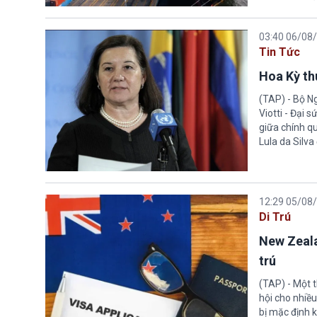
03:40 06/08
Tin Tức
Hoa Kỳ thu
(TAP) - Bộ Ng
Viotti - Đại 
giữa chính q
Lula da Silva
12:29 05/08
Di Trú
New Zeala
trú
(TAP) - Một 
hội cho nhiề
bị mặc định k