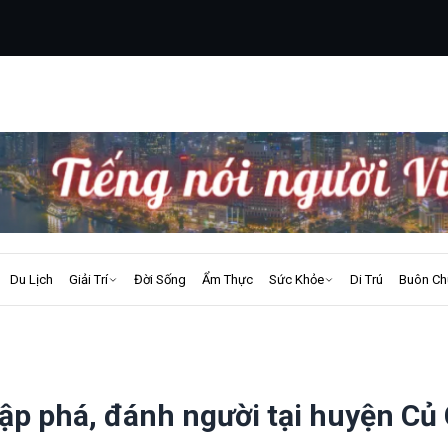
Du Lịch
Giải Trí
Đời Sống
Ẩm Thực
Sức Khỏe
Di Trú
Buôn Ch
ập phá, đánh người tại huyện Củ 