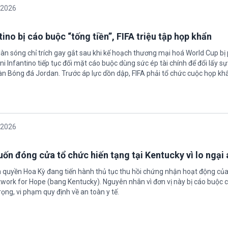
/2026
ino bị cáo buộc “tống tiền”, FIFA triệu tập họp khẩn
làn sóng chỉ trích gay gắt sau khi kế hoạch thương mại hoá World Cup bị
ni Infantino tiếp tục đối mặt cáo buộc dùng sức ép tài chính để đổi lấy s
oàn Bóng đá Jordan. Trước áp lực dồn dập, FIFA phải tổ chức cuộc họp kh
/2026
ốn đóng cửa tổ chức hiến tạng tại Kentucky vì lo ngại 
h quyền Hoa Kỳ đang tiến hành thủ tục thu hồi chứng nhận hoạt động của
twork for Hope (bang Kentucky). Nguyên nhân vì đơn vị này bị cáo buộc c
ọng, vi phạm quy định về an toàn y tế.