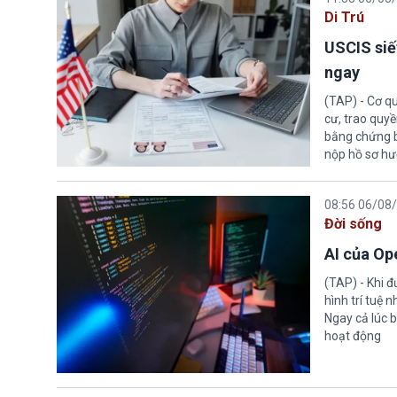
Di Trú
USCIS siế
ngay
(TAP) - Cơ qu
cư, trao quy
bằng chứng bắ
nộp hồ sơ hư
08:56 06/08
Đời sống
AI của Op
(TAP) - Khi 
hình trí tuệ 
Ngay cả lúc b
hoạt động