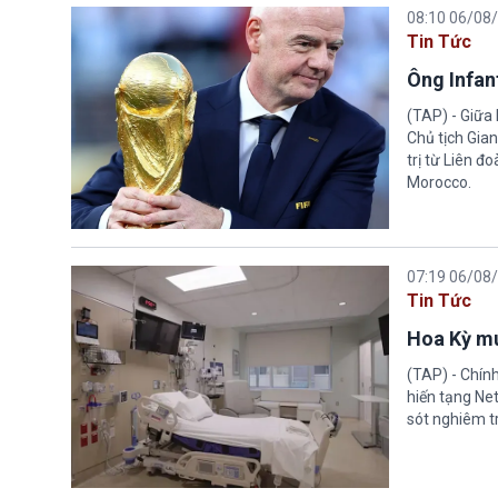
08:10 06/08
Tin Tức
Ông Infant
(TAP) - Giữa 
Chủ tịch Gian
trị từ Liên đ
Morocco.
07:19 06/08
Tin Tức
Hoa Kỳ mu
(TAP) - Chín
hiến tạng Ne
sót nghiêm tr