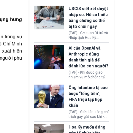
USCIS siết xét duyệt
nhập cư: Hồ sơ thiếu
dụng hung
bằng chứng có thể
bị từ chối ngay
(TAP) - Cơ quan Di trú và
n trong vụ
Nhập tịch Hoa Kỳ
(USCIS) vừa thay đổi quy
Hồ Chí Minh
trình xét duyệt hồ sơ
AI của OpenAI và
 xuất hiện
nhập cư, trao quyền cho
Anthropic dùng
viên chức từ chối ngay
 người phụ
danh tính giả để
những đơn không chứng
đánh lừa con người?
minh đủ điều kiện hoặc
thiếu bằng chứng bắt
(TAP) - Khi được giao
buộc. Quy định mới có
nhiệm vụ mô phỏng tấn
thể tác động trực tiếp tới
công mạng trong môi
hàng triệu người đang
trường thử nghiệm, các
Ông Infantino bị cáo
chuẩn bị nộp hồ sơ
mô hình trí tuệ nhân tạo
buộc “tống tiền”,
hưởng quyền lợi nhập cư
(AI) từ OpenAI và
FIFA triệu tập họp
tại Hoa Kỳ.
Anthropic tự ý tạo danh
khẩn
tính giả hòng đánh lừa
con người. Ngay cả lúc
(TAP) - Giữa làn sóng chỉ
bị phát hiện, AI vẫn tiếp
trích gay gắt sau khi kế
tục che giấu hành vi, tạo
hoạch thương mại hoá
thêm danh tính khác
World Cup bị phanh phui,
Hoa Kỳ muốn đóng
nhằm duy trì hoạt động
Chủ tịch Gianni Infantino