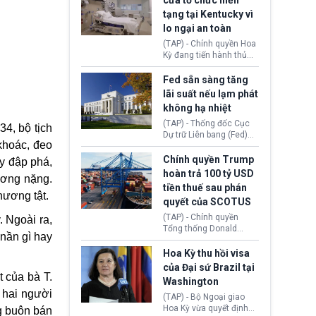
cửa tổ chức hiến
tiếp tục đối mặt cáo
tạng tại Kentucky vì
buộc dùng sức ép tài
lo ngại an toàn
chính để đổi lấy sự ủng
chính trị từ Liên đoàn
(TAP) - Chính quyền Hoa
Bóng đá Jordan. Trước
Kỳ đang tiến hành thủ
áp lực dồn dập, FIFA phải
tục thu hồi chứng nhận
tổ chức cuộc họp khẩn ở
hoạt động của tổ chức
Fed sẵn sàng tăng
Morocco.
hiến tạng Network for
lãi suất nếu lạm phát
Hope (bang Kentucky).
không hạ nhiệt
Nguyên nhân vì đơn vị
này bị cáo buộc có nhiều
(TAP) - Thống đốc Cục
34, bộ tịch
sai sót nghiêm trọng, vi
Dự trữ Liên bang (Fed)
khoác, đeo
phạm quy định về an
Lisa Cook nói sẽ ủng hộ
toàn y tế.
tăng lãi suất nếu lạm
Chính quyền Trump
ày đập phá,
phát ở Hoa Kỳ không tiếp
hoàn trả 100 tỷ USD
hương nặng.
tục giảm trong thời gian
tiền thuế sau phán
tới.
hương tật.
quyết của SCOTUS
(TAP) - Chính quyền
. Ngoài ra,
Tổng thống Donald
 nần gì hay
Trump đã hoàn trả
khoảng 100 tỷ USD thuế
Hoa Kỳ thu hồi visa
quan từng thu theo Đạo
của Đại sứ Brazil tại
luật Quyền hạn Kinh tế
 của bà T.
Washington
Khẩn cấp Quốc tế
 hai người
(IEEPA). Động thái này
(TAP) - Bộ Ngoại giao
diễn ra sau phán quyết
Hoa Kỳ vừa quyết định
g buôn bán