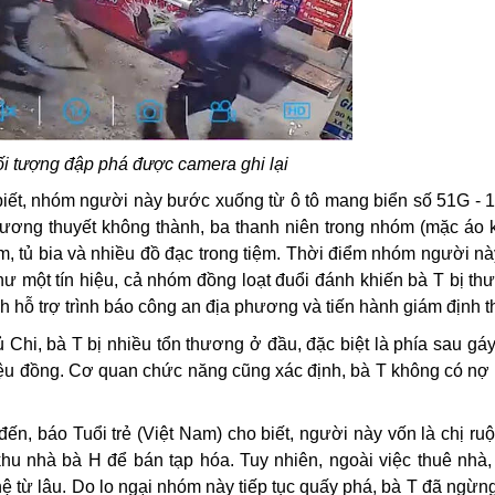
i tượng đập phá được camera ghi lại
o biết, nhóm người này bước xuống từ ô tô mang biển số 51G - 1
thương thuyết không thành, ba thanh niên trong nhóm (mặc áo 
m, tủ bia và nhiều đồ đạc trong tiệm. Thời điểm nhóm người n
hư một tín hiệu, cả nhóm đồng loạt đuổi đánh khiến bà T bị t
 hỗ trợ trình báo công an địa phương và tiến hành giám định t
hi, bà T bị nhiều tổn thương ở đầu, đặc biệt là phía sau gáy
triệu đồng. Cơ quan chức năng cũng xác định, bà T không có nợ
, báo Tuổi trẻ (Việt Nam) cho biết, người này vốn là chị ruột
khu nhà bà H để bán tạp hóa. Tuy nhiên, ngoài việc thuê nhà,
ệ từ lâu. Do lo ngại nhóm này tiếp tục quấy phá, bà T đã ngừn