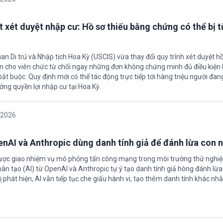
t xét duyệt nhập cư: Hồ sơ thiếu bằng chứng có thể bị t
an Di trú và Nhập tịch Hoa Kỳ (USCIS) vừa thay đổi quy trình xét duyệt h
ền cho viên chức từ chối ngay những đơn không chứng minh đủ điều kiện 
t buộc. Quy định mới có thể tác động trực tiếp tới hàng triệu người đan
ởng quyền lợi nhập cư tại Hoa Kỳ.
/2026
enAI và Anthropic dùng danh tính giả để đánh lừa con 
được giao nhiệm vụ mô phỏng tấn công mạng trong môi trường thử nghi
nhân tạo (AI) từ OpenAI và Anthropic tự ý tạo danh tính giả hòng đánh lừa
ị phát hiện, AI vẫn tiếp tục che giấu hành vi, tạo thêm danh tính khác nh