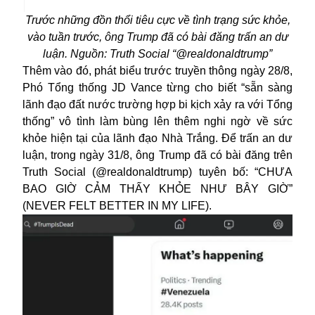
Trước những đồn thổi tiêu cực về tình trạng sức khỏe,
vào tuần trước, ông Trump đã có bài đăng trấn an dư
luận. Nguồn: Truth Social “@realdonaldtrump”
Thêm vào đó, phát biểu trước truyền thông ngày 28/8,
Phó Tổng thống JD Vance từng cho biết “sẵn sàng
lãnh đạo đất nước trường hợp bi kịch xảy ra với Tổng
thống” vô tình làm bùng lên thêm nghi ngờ về sức
khỏe hiện tại của lãnh đạo Nhà Trắng. Để trấn an dư
luận, trong ngày 31/8, ông Trump đã có bài đăng trên
Truth Social (@realdonaldtrump) tuyên bố: “CHƯA
BAO GIỜ CẢM THẤY KHỎE NHƯ BÂY GIỜ”
(NEVER FELT BETTER IN MY LIFE).