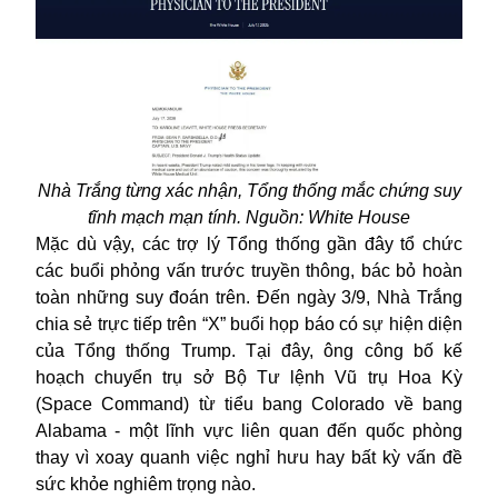
Nhà Trắng từng xác nhận, Tổng thống mắc chứng suy
tĩnh mạch mạn tính. Nguồn: White House
Mặc dù vậy, các trợ lý Tổng thống gần đây tổ chức
các buổi phỏng vấn trước truyền thông, bác bỏ hoàn
toàn những suy đoán trên. Đến ngày 3/9, Nhà Trắng
chia sẻ trực tiếp trên “X” buổi họp báo có sự hiện diện
của Tổng thống Trump. Tại đây, ông công bố kế
hoạch chuyển trụ sở Bộ Tư lệnh Vũ trụ Hoa Kỳ
(Space Command) từ tiểu bang Colorado về bang
Alabama - một lĩnh vực liên quan đến quốc phòng
thay vì xoay quanh việc nghỉ hưu hay bất kỳ vấn đề
sức khỏe nghiêm trọng nào.