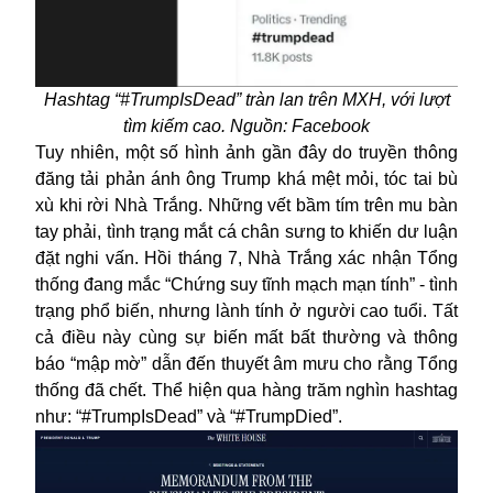
Hashtag “#TrumpIsDead” tràn lan trên MXH, với lượt
tìm kiếm cao. Nguồn: Facebook
Tuy nhiên, một số hình ảnh gần đây do truyền thông
đăng tải phản ánh ông Trump khá mệt mỏi, tóc tai bù
xù khi rời Nhà Trắng. Những vết bầm tím trên mu bàn
tay phải, tình trạng mắt cá chân sưng to khiến dư luận
đặt nghi vấn. Hồi tháng 7, Nhà Trắng xác nhận Tổng
thống đang mắc “Chứng suy tĩnh mạch mạn tính” - tình
trạng phổ biến, nhưng lành tính ở người cao tuổi. Tất
cả điều này cùng sự biến mất bất thường và thông
báo “mập mờ” dẫn đến thuyết âm mưu cho rằng Tổng
thống đã chết. Thể hiện qua hàng trăm nghìn hashtag
như: “#TrumpIsDead” và “#TrumpDied”.