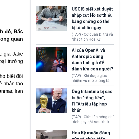
USCIS siết xét duyệt
nhập cư: Hồ sơ thiếu
bằng chứng có thể
bị từ chối ngay
nh đó, Bắc
(TAP) - Cơ quan Di trú và
trong quan
Nhập tịch Hoa Kỳ
(USCIS) vừa thay đổi quy
trình xét duyệt hồ sơ
AI của OpenAI và
c gia Jake
nhập cư, trao quyền cho
Anthropic dùng
viên chức từ chối ngay
oại trưởng
danh tính giả để
những đơn không chứng
đánh lừa con người?
minh đủ điều kiện hoặc
thiếu bằng chứng bắt
ho biết đôi
(TAP) - Khi được giao
buộc. Quy định mới có
nhiệm vụ mô phỏng tấn
ệ nhân tạo
thể tác động trực tiếp tới
công mạng trong môi
hàng triệu người đang
anmar, Iran
trường thử nghiệm, các
Ông Infantino bị cáo
chuẩn bị nộp hồ sơ
mô hình trí tuệ nhân tạo
buộc “tống tiền”,
hưởng quyền lợi nhập cư
(AI) từ OpenAI và
FIFA triệu tập họp
tại Hoa Kỳ.
Anthropic tự ý tạo danh
khẩn
tính giả hòng đánh lừa
con người. Ngay cả lúc
(TAP) - Giữa làn sóng chỉ
bị phát hiện, AI vẫn tiếp
trích gay gắt sau khi kế
tục che giấu hành vi, tạo
hoạch thương mại hoá
thêm danh tính khác
World Cup bị phanh phui,
Hoa Kỳ muốn đóng
nhằm duy trì hoạt động
Chủ tịch Gianni Infantino