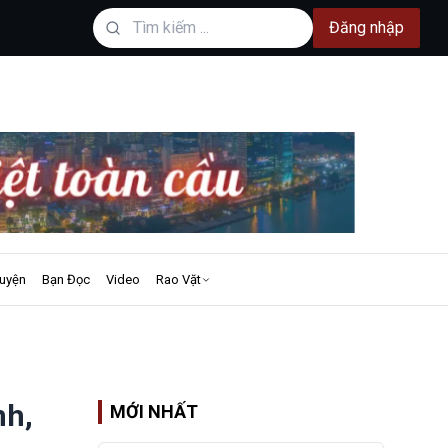
Đăng nhập
uyện
Bạn Đọc
Video
Rao Vặt
nh,
MỚI NHẤT