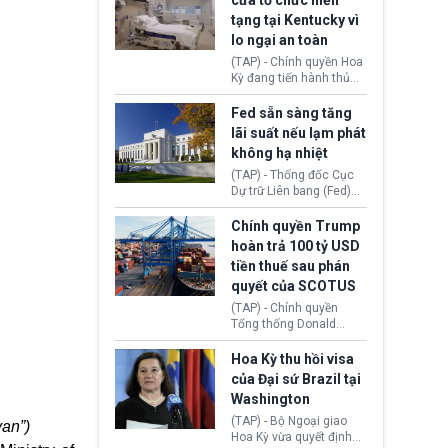
cửa tổ chức hiến
tiếp tục đối mặt cáo
tạng tại Kentucky vì
buộc dùng sức ép tài
lo ngại an toàn
chính để đổi lấy sự ủng
chính trị từ Liên đoàn
(TAP) - Chính quyền Hoa
Bóng đá Jordan. Trước
Kỳ đang tiến hành thủ
áp lực dồn dập, FIFA phải
tục thu hồi chứng nhận
tổ chức cuộc họp khẩn ở
hoạt động của tổ chức
Fed sẵn sàng tăng
Morocco.
hiến tạng Network for
lãi suất nếu lạm phát
Hope (bang Kentucky).
không hạ nhiệt
Nguyên nhân vì đơn vị
này bị cáo buộc có nhiều
(TAP) - Thống đốc Cục
sai sót nghiêm trọng, vi
Dự trữ Liên bang (Fed)
phạm quy định về an
Lisa Cook nói sẽ ủng hộ
toàn y tế.
tăng lãi suất nếu lạm
Chính quyền Trump
phát ở Hoa Kỳ không tiếp
hoàn trả 100 tỷ USD
tục giảm trong thời gian
tiền thuế sau phán
tới.
quyết của SCOTUS
(TAP) - Chính quyền
Tổng thống Donald
Trump đã hoàn trả
khoảng 100 tỷ USD thuế
Hoa Kỳ thu hồi visa
quan từng thu theo Đạo
của Đại sứ Brazil tại
luật Quyền hạn Kinh tế
Washington
Khẩn cấp Quốc tế
(IEEPA). Động thái này
(TAP) - Bộ Ngoại giao
van”)
diễn ra sau phán quyết
Hoa Kỳ vừa quyết định