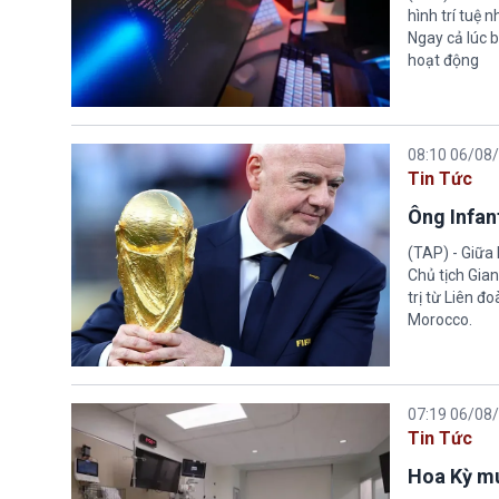
hình trí tuệ 
Ngay cả lúc b
hoạt động
08:10 06/08
Tin Tức
Ông Infant
(TAP) - Giữa 
Chủ tịch Gian
trị từ Liên đ
Morocco.
07:19 06/08
Tin Tức
Hoa Kỳ mu