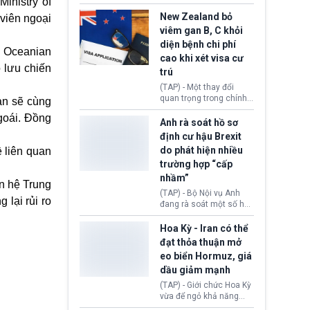
inistry of
hồi tháng 2 bởi Tòa án
thu hồi thị thực (visa)
Tối cao Hoa Kỳ
của bà Maria Luiza
New Zealand bỏ
 viên ngoại
(SCOTUS) khi tuyên bố,
Ribeiro Viotti - Đại sứ
viêm gan B, C khỏi
việc áp thuế diện rộng là
Brazil tại Washington.
diện bệnh chi phí
hoàn toàn bất hợp pháp.
Động thái trên diễn ra
 Oceanian
cao khi xét visa cư
trong bối cảnh tranh
 lưu chiến
chấp ngoại giao giữa
trú
chính quyền Tổng thống
(TAP) - Một thay đổi
Donald Trump và chính
quan trọng trong chính
an sẽ cùng
phủ cánh tả Tổng thống
sách nhập cư của New
Brazil Luiz Inácio Lula
goái. Đồng
Zealand đang mở ra
Anh rà soát hồ sơ
da Silva đang leo thang
thêm cơ hội cho nhiều
định cư hậu Brexit
gay gắt.
người muốn định cư. Từ
do phát hiện nhiều
ề liên quan
nay, người mắc viêm
trường hợp “cấp
gan B hoặc viêm gan C
sẽ không còn bị mặc
nhầm”
an hệ Trung
định không đáp ứng tiêu
(TAP) - Bộ Nội vụ Anh
chuẩn sức khỏe chỉ vì
lại rủi ro
đang rà soát một số hồ
chi phí điều trị khi nộp hồ
sơ thuộc Chương trình
sơ xin visa cư trú.
Định cư EU (EU
Hoa Kỳ - Iran có thể
Settlement Scheme -
đạt thỏa thuận mở
EUSS) sau khi xác định
eo biển Hormuz, giá
có trường hợp được cấp
dầu giảm mạnh
quy chế cư trú hậu
Brexit “do nhầm lẫn”.
(TAP) - Giới chức Hoa Kỳ
Động thái này làm dấy
vừa để ngỏ khả năng
lên lo ngại về việc thực
sớm đạt thỏa thuận với