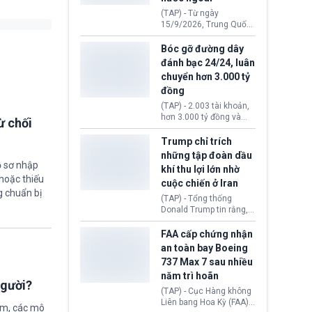
đến ổ dịch Salmonella
(TAP) - Từ ngày
khiến ít nhất 110 người
15/9/2026, Trung Quốc
mắc bệnh tại bang
áp dụng quy định mới về
Minnesota.
quản lý xuất nhập cảnh.
Bóc gỡ đường dây
Một hành vi vi phạm giấy
đánh bạc 24/24, luân
tờ, xuất nhập cảnh trái
chuyển hơn 3.000 tỷ
phép hay liên quan kiểm
đồng
soát công nghệ có thể
khiến công dân Trung
(TAP) - 2.003 tài khoản,
Quốc đối mặt lệnh cấm
hơn 3.000 tỷ đồng và
ừ chối
xuất cảnh kéo dài tới 3
một đường dây đánh
năm. Trong khi đó, người
bạc xuyên quốc gia vận
Trump chỉ trích
nước ngoài sử dụng giấy
hành 24/24 giờ vừa bị
những tập đoàn dầu
tờ giả có nguy cơ bị từ
Công an TP. Hải Phòng
ồ sơ nhập
khí thu lợi lớn nhờ
chối nhập cảnh hoặc
(Việt Nam) bóc gỡ.
hoặc thiếu
cấm vào Trung Quốc tới
cuộc chiến ở Iran
5 năm.
g chuẩn bị
(TAP) - Tổng thống
Donald Trump tin rằng, 2
tập đoàn dầu khí
ExxonMobil và Chevron
FAA cấp chứng nhận
đã thu về lợi nhuận quá
an toàn bay Boeing
lớn nhờ giá dầu tăng
737 Max 7 sau nhiều
mạnh suốt thời gian Hoa
năm trì hoãn
Kỳ xảy ra xung đột ở
người?
Iran. Trên cơ sở đó, lãnh
(TAP) - Cục Hàng không
đạo Nhà Trắng kêu gọi
Liên bang Hoa Kỳ (FAA)
ệm, các mô
các doanh nghiệp cần