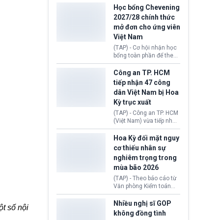
thi Thỏa thuận Rút khỏi
Iran nhằm mở lại eo biển
Học bổng Chevening
Liên minh châu Âu
Hormuz, mở đường cho
2027/28 chính thức
(Withdrawal
việc khôi phục hoạt
mở đơn cho ứng viên
Agreement).
động hàng hải. Những
Việt Nam
tín hiệu ngoại giao tích
cực này lập tức tác động
(TAP) - Cơ hội nhận học
đến thị trường năng
bổng toàn phần để theo
lượng, kéo giá dầu thế
học chương trình thạc sĩ
giới lùi sâu xuống dưới
tại Vương quốc Anh đã
Công an TP. HCM
mức 80 USD/thùng.
chính thức quay trở lại.
tiếp nhận 47 công
Học bổng Chevening
dân Việt Nam bị Hoa
2027/28 của Chính phủ
Kỳ trục xuất
Anh vừa mở cổng ứng
tuyển dành riêng ứng
(TAP) - Công an TP. HCM
viên Việt Nam, hỗ trợ
(Việt Nam) vừa tiếp nhận
toàn bộ chi phí học tập
47 công dân Việt Nam bị
cùng nhiều quyền lợi
Hoa Kỳ trục xuất về
Hoa Kỳ đối mặt nguy
trong suốt một năm
nước. Đây là đợt có số
cơ thiếu nhân sự
học.
lượng lớn nhất từ đầu
nghiêm trọng trong
năm 2026 đến nay, phản
mùa bão 2026
ánh xu hướng gia tăng
các trường hợp trục
(TAP) - Theo báo cáo từ
xuất.
Văn phòng Kiểm toán
Chính phủ (GAO), Cơ
quan Quản lý Khẩn cấp
Nhiều nghị sĩ GOP
t số nội
Liên bang (FEMA) thuộc
không đồng tình
Bộ An ninh Nội địa Hoa