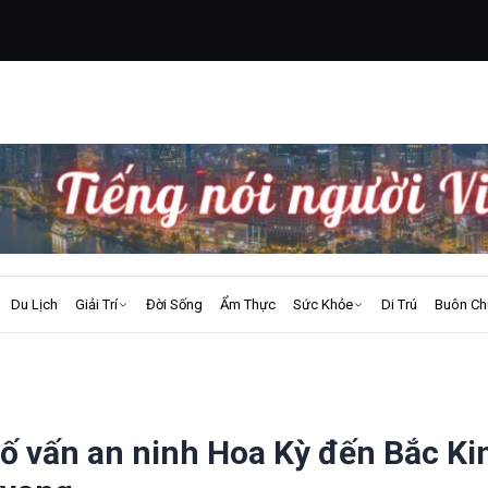
Du Lịch
Giải Trí
Đời Sống
Ẩm Thực
Sức Khỏe
Di Trú
Buôn Ch
ố vấn an ninh Hoa Kỳ đến Bắc Ki