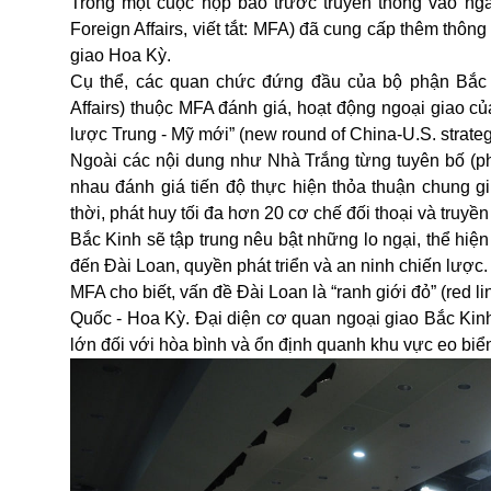
Trong một cuộc họp báo trước truyền thông vào ngà
Foreign Affairs, viết tắt: MFA) đã cung cấp thêm thông
giao Hoa Kỳ.
Cụ thể, các quan chức đứng đầu của bộ phận Bắc
Affairs) thuộc MFA đánh giá, hoạt động ngoại giao 
lược Trung - Mỹ mới” (new round of China-U.S. strate
Ngoài các nội dung như Nhà Trắng từng tuyên bố (ph
nhau đánh giá tiến độ thực hiện thỏa thuận chung g
thời, phát huy tối đa hơn 20 cơ chế đối thoại và truyề
Bắc Kinh sẽ tập trung nêu bật những lo ngại, thể hiệ
đến Đài Loan, quyền phát triển và an ninh chiến lược.
MFA cho biết, vấn đề Đài Loan là “ranh giới đỏ” (red 
Quốc - Hoa Kỳ. Đại diện cơ quan ngoại giao Bắc Kinh
lớn đối với hòa bình và ổn định quanh khu vực eo biể