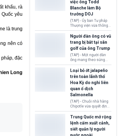
việc ông Todd
Kỳ (DHS) đang đối mặt
t khẩu, rà
Blanche làm Bộ
nguy cơ thiếu hụt lực
lượng trầm trọng. Điều
g Quốc yêu
trưởng DOJ
này cần được đặc biệt
(TAP) - Ủy ban Tư pháp
chú ý bởi nếu các siêu
Thượng viện vừa thông
bão đổ bộ Hoa Kỳ ở nửa
ne là trung
qua đề cử ông Todd
cuối năm 2026, lực
Blanche làm Bộ trưởng
Người đàn ông có vũ
lượng ứng phó “mỏng”
Bộ Tư pháp Hoa Kỳ
trang bị bắt tại sân
có thể làm nghẽn công
ông nên có
(DOJ) sau thời gian dài
tác cứu trợ; dẫn đến hệ
golf của ông Trump
ông giữ chức quyền Bộ
thống ứng phó khẩn cấp
trưởng. Mặc dù vậy,
(TAP) - Một người đàn
quốc gia quá tải.
p pháp, đặc
nhiều chính trị gia đảng
ông mang theo súng
Cộng hoà (GOP) vẫn tỏ
ngắn vừa bị bắt khi đang
ra hoài nghi, thậm chí
chụp ảnh, quay video tại
Loại bỏ ớt jalapeño
hien Long
tuyên bố sẽ lên tiếng
sân golf Trump National
trên toàn lãnh thổ
phản đối khi đề cử này
Golf Club (Quận Los
Hoa Kỳ do nghi liên
được đưa ra toàn thể bỏ
Angeles, bang
quan ổ dịch
phiếu.
California). Vụ việc xảy
ra ngay trước lúc Tổng
Salmonella
thống Donald Trump tới
(TAP) - Chuỗi nhà hàng
thăm địa điểm này.
Chipotle vừa quyết định
loại bỏ tất cả ớt jalapeño
khỏi những cửa hàng
Trung Quốc mở rộng
trên toàn lãnh thổ Hoa
lệnh cấm xuất cảnh,
Kỳ. Nguyên nhân do cơ
siết quản lý người
quan y tế nghi ngờ
nước ngoài
nguyên liệu liên quan