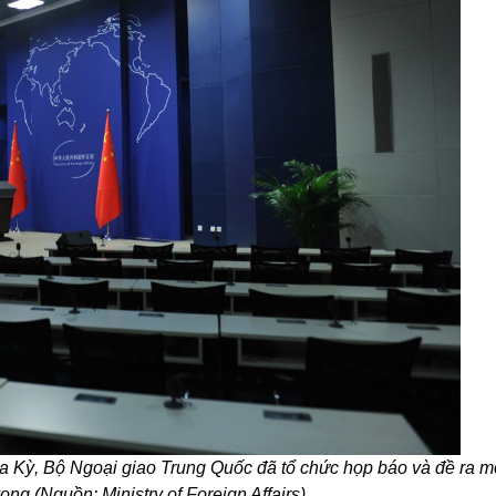
a Kỳ, Bộ Ngoại giao Trung Quốc đã tổ chức họp báo và đề ra mộ
ng (Nguồn: Ministry of Foreign Affairs)