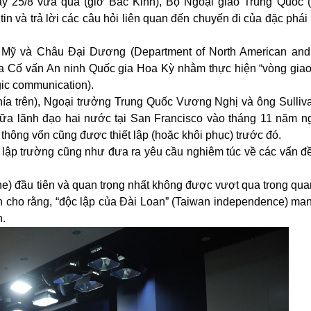
y 25/8 vừa qua (giờ Bắc Kinh), Bộ Ngoại giao Trung Quốc (M
 tin và trả lời các câu hỏi liên quan đến chuyến đi của đặc phái
 Mỹ và Châu Đại Dương (Department of North American and
của Cố vấn An ninh Quốc gia Hoa Kỳ nhằm thực hiện “vòng giao
gic communication).
ía trên), Ngoại trưởng Trung Quốc Vương Nghị và ông Sulliv
iữa lãnh đạo hai nước tại San Francisco vào tháng 11 năm n
n thông vốn cũng được thiết lập (hoặc khôi phục) trước đó.
n lập trường cũng như đưa ra yêu cầu nghiêm túc về các vấn đ
line) đầu tiên và quan trọng nhất không được vượt qua trong qu
 cho rằng, “độc lập của Đài Loan” (Taiwan independence) mang 
n.