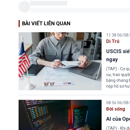
BÀI VIẾT LIÊN QUAN
11:38 06/08
Di Trú
USCIS siế
ngay
(TAP) - Cơ qu
cư, trao quy
bằng chứng bắ
nộp hồ sơ hư
08:56 06/08
Đời sống
AI của Op
(TAP) - Khi 