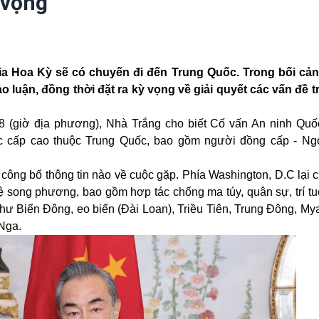
 vọng
gia Hoa Kỳ sẽ có chuyến đi đến Trung Quốc. Trong bối cả
o luận, đồng thời đặt ra kỳ vọng về giải quyết các vấn đề 
/8 (giờ địa phương), Nhà Trắng cho biết Cố vấn An ninh Quố
c cấp cao thuộc Trung Quốc, bao gồm người đồng cấp - Ng
ông bố thông tin nào về cuộc gặp. Phía Washington, D.C lại c
ệ song phương, bao gồm hợp tác chống ma túy, quân sự, trí tu
hư Biển Đông, eo biển (Đài Loan), Triều Tiên, Trung Đông, My
Nga.