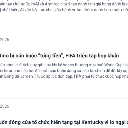
nhân tạo (AI) từ OpenAI và Anthropic tự ý tạo danh tính giả hòng đánh lừa
ị phát hiện, AI vẫn tiếp tục che giấu hành vi, tạo thêm danh tính khác nh
/2026
ino bị cáo buộc “tống tiền”, FIFA triệu tập họp khẩn
làn sóng chỉ trích gay gắt sau khi kế hoạch thương mại hoá World Cup bị
ni Infantino tiếp tục đối mặt cáo buộc dùng sức ép tài chính để đổi lấy s
oàn Bóng đá Jordan. Trước áp lực dồn dập, FIFA phải tổ chức cuộc họp kh
/2026
ốn đóng cửa tổ chức hiến tạng tại Kentucky vì lo ngại 