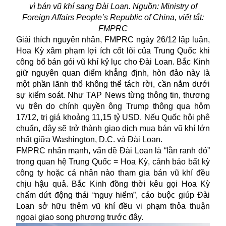
vì bán vũ khí sang Đài Loan. Nguồn: Ministry of
Foreign Affairs People’s Republic of China, viết tắt:
FMPRC
Giải thích nguyên nhân, FMPRC ngày 26/12 lập luận,
Hoa Kỳ xâm phạm lợi ích cốt lõi của Trung Quốc khi
công bố bán gói
vũ khí
kỷ lục cho Đài Loan. Bắc Kinh
giữ nguyên quan điểm khẳng định, hòn đảo này là
một phần lãnh thổ không thể tách rời, cần nằm dưới
sự kiểm soát. Như TAP News từng thông tin, thương
vụ trên do chính quyền ông Trump thông qua hôm
17/12, trị giá khoảng 11,15 tỷ USD. Nếu Quốc hội phê
chuẩn, đây sẽ trở thành giao dịch mua bán vũ khí lớn
nhất giữa Washington, D.C. và Đài Loan.
FMPRC nhấn mạnh, vấn đề Đài Loan là “lằn ranh đỏ”
trong quan hệ Trung Quốc = Hoa Kỳ, cảnh báo bất kỳ
công ty hoặc cá nhân nào tham gia bán vũ khí đều
chịu hậu quả. Bắc Kinh đồng thời kêu gọi Hoa Kỳ
chấm dứt động thái “nguy hiểm”, cáo buộc giúp Đài
Loan sở hữu thêm vũ khí đều vi phạm thỏa thuận
ngoại giao song phương trước đây.