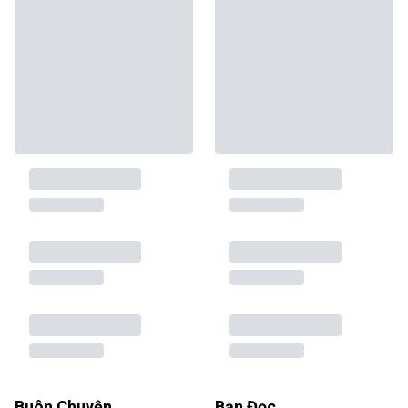
Buôn Chuyện
Bạn Đọc