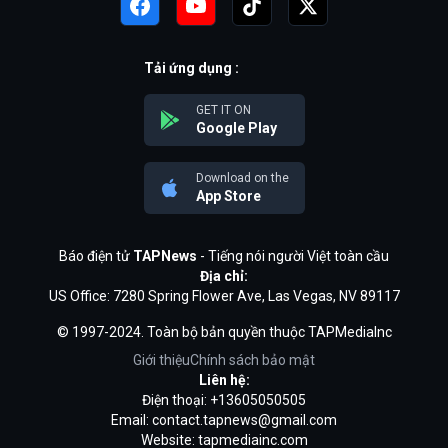
Tải ứng dụng :
GET IT ON
Google Play
Download on the
App Store
Báo điện tử
TAPNews
- Tiếng nói người Việt toàn cầu
Địa chỉ:
US Office: 7280 Spring Flower Ave, Las Vegas, NV 89117
© 1997-2024. Toàn bộ bản quyền thuộc TAPMediaInc
Giới thiệu
Chính sách bảo mật
Liên hệ:
Điện thoại: +13605050505
Email:
contact.tapnews@gmail.com
Website: tapmediainc.com