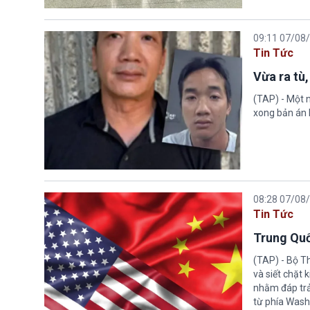
09:11 07/08
Tin Tức
Vừa ra tù,
(TAP) - Một n
xong bản án l
08:28 07/08
Tin Tức
Trung Quố
(TAP) - Bộ T
và siết chặt
nhằm đáp trả
từ phía Wash