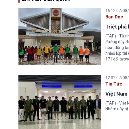
16:12 07/08
Bạn Đọc
Triệt phá
(TAP) - Từ n
đường dây đá
hoạt động tại
nhiều lớp tài
171 đối tượn
12:02 07/08
Tin Tức
Việt Nam 
(TAP) - Việt
Nhóm này bị 