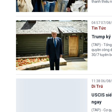
thanh thiếu n
04:57 07/08
Tin Tức
Trump ký 
(TAP) - Tổng
quyền công d
30/7 tuyên b
11:38 06/08
Di Trú
USCIS siế
ngay
(TAP) - Cơ qu