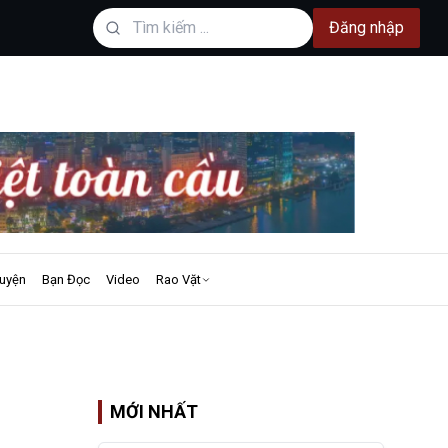
Đăng nhập
uyện
Bạn Đọc
Video
Rao Vặt
MỚI NHẤT