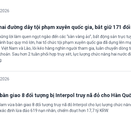
/2026
 hai đường dây tội phạm xuyên quốc gia, bắt giữ 171 đố
hững lời làm quen ngọt ngào đến các “sàn vàng ảo”, bất động sản trực t
nh bạc quy mô lớn, hai tổ chức tội phạm xuyên quốc gia đã dựng lên mạ
 Việt Nam và Lào, lôi kéo hàng nghìn người tham gia, luân chuyển dòng t
 khoản. Sau hơn 2 tuần phối hợp truy xét, lực lượng chức năng hai nước đ
g.
/2026
bàn giao 8 đối tượng bị Interpol truy nã đỏ cho Hàn Qu
 Nam vừa bàn giao 8 đối tượng truy nã đỏ Interpol cho lực lượng chức nă
xác định lừa đảo 619 nạn nhân, chiếm đoạt hơn 17,7 tỷ KRW.