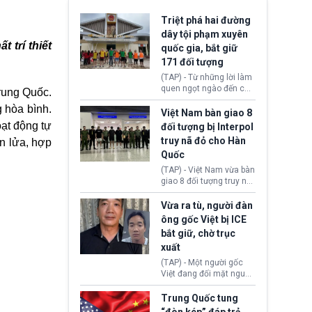
Triệt phá hai đường
dây tội phạm xuyên
 trí thiết
quốc gia, bắt giữ
171 đối tượng
(TAP) - Từ những lời làm
quen ngọt ngào đến các
rung Quốc.
“sàn vàng ảo”, bất động
g hòa bình.
sản trực tuyến cùng
Việt Nam bàn giao 8
đường dây đánh bạc quy
oạt động tự
đối tượng bị Interpol
mô lớn, hai tổ chức tội
truy nã đỏ cho Hàn
n lửa, hợp
phạm xuyên quốc gia đã
Quốc
dựng lên mạng lưới hoạt
động tại Việt Nam và
(TAP) - Việt Nam vừa bàn
Lào, lôi kéo hàng nghìn
giao 8 đối tượng truy nã
người tham gia, luân
đỏ Interpol cho lực lượng
chuyển dòng tiền qua
chức năng Hàn Quốc.
Vừa ra tù, người đàn
nhiều lớp tài khoản. Sau
Nhóm này bị xác định
ông gốc Việt bị ICE
hơn 2 tuần phối hợp truy
lừa đảo 619 nạn nhân,
bắt giữ, chờ trục
xét, lực lượng chức năng
chiếm đoạt hơn 17,7 tỷ
hai nước đã bắt giữ 171
xuất
KRW.
đối tượng.
(TAP) - Một người gốc
Việt đang đối mặt nguy
cơ bị trục xuất khỏi Hoa
Kỳ sau khi đã chấp hành
Trung Quốc tung
xong bản án liên quan