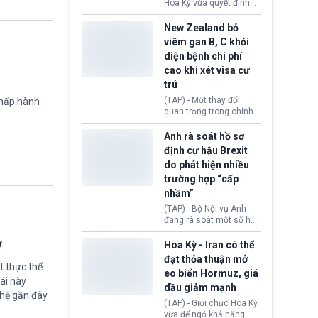
diễn ra sau phán quyết
Hoa Kỳ vừa quyết định
hồi tháng 2 bởi Tòa án
thu hồi thị thực (visa)
Tối cao Hoa Kỳ
của bà Maria Luiza
New Zealand bỏ
(SCOTUS) khi tuyên bố,
Ribeiro Viotti - Đại sứ
viêm gan B, C khỏi
việc áp thuế diện rộng là
Brazil tại Washington.
diện bệnh chi phí
hoàn toàn bất hợp pháp.
Động thái trên diễn ra
cao khi xét visa cư
trong bối cảnh tranh
chấp ngoại giao giữa
trú
chính quyền Tổng thống
(TAP) - Một thay đổi
chấp hành
Donald Trump và chính
quan trọng trong chính
phủ cánh tả Tổng thống
sách nhập cư của New
Brazil Luiz Inácio Lula
Zealand đang mở ra
Anh rà soát hồ sơ
da Silva đang leo thang
thêm cơ hội cho nhiều
định cư hậu Brexit
gay gắt.
người muốn định cư. Từ
do phát hiện nhiều
nay, người mắc viêm
trường hợp “cấp
gan B hoặc viêm gan C
sẽ không còn bị mặc
nhầm”
định không đáp ứng tiêu
(TAP) - Bộ Nội vụ Anh
chuẩn sức khỏe chỉ vì
đang rà soát một số hồ
chi phí điều trị khi nộp hồ
sơ thuộc Chương trình
sơ xin visa cư trú.
ỳ
Định cư EU (EU
Hoa Kỳ - Iran có thể
Settlement Scheme -
đạt thỏa thuận mở
EUSS) sau khi xác định
t thực thể
eo biển Hormuz, giá
có trường hợp được cấp
ái này
dầu giảm mạnh
quy chế cư trú hậu
ghệ gần đây
Brexit “do nhầm lẫn”.
(TAP) - Giới chức Hoa Kỳ
Động thái này làm dấy
vừa để ngỏ khả năng