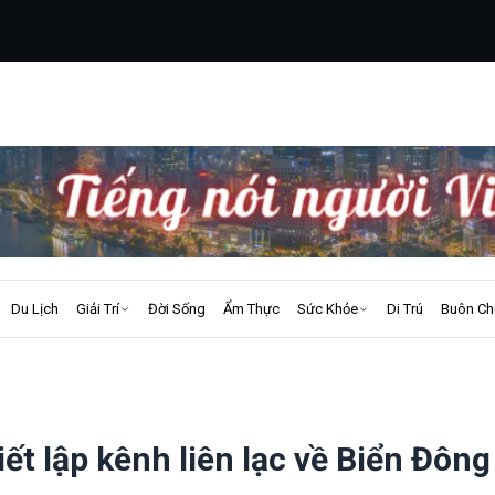
Du Lịch
Giải Trí
Đời Sống
Ẩm Thực
Sức Khỏe
Di Trú
Buôn Ch
ết lập kênh liên lạc về Biển Đông