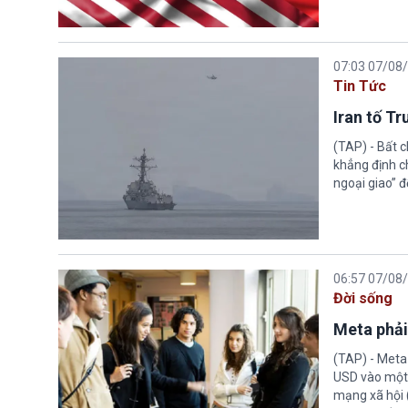
07:03 07/08
Tin Tức
Iran tố T
(TAP) - Bất 
khẳng định c
ngoại giao” đ
06:57 07/08
Đời sống
Meta phải
(TAP) - Meta
USD vào một 
mạng xã hội 