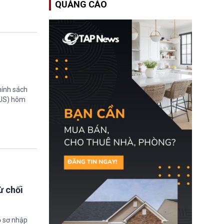
QUẢNG CÁO
Bộ An ninh Nội địa Hoa
Kỳ (DHS) đang đối mặt
nguy cơ thiếu hụt lực
lượng trầm trọng. Điều
này cần được đặc biệt
chú ý bởi nếu các siêu
bão đổ bộ Hoa Kỳ ở nửa
cuối năm 2026, lực
lượng ứng phó “mỏng”
có thể làm nghẽn công
tác cứu trợ; dẫn đến hệ
hính sách
thống ứng phó khẩn cấp
TUS) hôm
quốc gia quá tải.
ừ chối
ồ sơ nhập