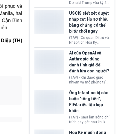
(Facebook, Instagram)
Donald Trump vừa ký 2
ôi phục và
thuộc công ty gây ra
sắc lệnh hành pháp mới
cuộc khủng hoảng sức
nhằm siết chặt chính
anila, hai
USCIS siết xét duyệt
khỏe tâm thần ở thanh
sách quyền công dân
nhập cư: Hồ sơ thiếu
p Cận Bình
thiếu niên.
theo nơi sinh. Động thái
bằng chứng có thể
diễn ra sau khi Tòa án
iện.
bị từ chối ngay
Tối cao Hoa Kỳ
(SCOTUS) hôm 30/7
(TAP) - Cơ quan Di trú và
 Diệp (TH)
tuyên bố bác bỏ, ngăn
Nhập tịch Hoa Kỳ
chính quyền thực hiện
(USCIS) vừa thay đổi quy
chính sách này.
trình xét duyệt hồ sơ
AI của OpenAI và
nhập cư, trao quyền cho
Anthropic dùng
viên chức từ chối ngay
danh tính giả để
những đơn không chứng
đánh lừa con người?
minh đủ điều kiện hoặc
thiếu bằng chứng bắt
(TAP) - Khi được giao
buộc. Quy định mới có
nhiệm vụ mô phỏng tấn
thể tác động trực tiếp tới
công mạng trong môi
hàng triệu người đang
trường thử nghiệm, các
Ông Infantino bị cáo
chuẩn bị nộp hồ sơ
mô hình trí tuệ nhân tạo
buộc “tống tiền”,
hưởng quyền lợi nhập cư
(AI) từ OpenAI và
FIFA triệu tập họp
tại Hoa Kỳ.
Anthropic tự ý tạo danh
khẩn
tính giả hòng đánh lừa
con người. Ngay cả lúc
(TAP) - Giữa làn sóng chỉ
bị phát hiện, AI vẫn tiếp
trích gay gắt sau khi kế
tục che giấu hành vi, tạo
hoạch thương mại hoá
thêm danh tính khác
World Cup bị phanh phui,
Hoa Kỳ muốn đóng