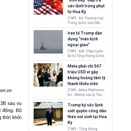
“đòn kép” đáp trả
đến tội ác từ hơn 30
các lệnh trừng phạt
năm trước tại California.
từ Hoa Kỳ
(TAP) - Bộ Thương mại
Trung Quốc vừa tiến
hành áp đặt lệnh trừng
phạt lên hàng loạt thực
Iran tố Trump dàn
thể và siết chặt kiểm
dựng “màn kịch
soát xuất khẩu máy bay
ngoại giao”
không người lái (UAV)
sang Hoa Kỳ. Động thái
(TAP) - Bất chấp tuyên
này nhằm đáp trả các
bố từ Tổng thống Donald
biện pháp hạn chế
Trump về tiến trình đàm
thương mại, áp thuế mới
phán hòa bình, Iran
Meta phải chi 567
cùng lệnh cấm công
khẳng định chưa có bất
triệu USD vì gây
nghệ gần đây từ phía
kỳ thỏa thuận nào.
khủng hoảng tâm lý
Washington.
Tehran cho rằng, Hoa Kỳ
thanh thiếu niên
chỉ đang dàn dựng “màn
kịch ngoại giao” để xoa
(TAP) - Meta Platforms,
ien.vn
dịu căng thẳng.
Inc. (Meta) vừa bị Tòa án
bang New Mexico yêu
 3B sau vụ
cầu đóng góp 567 triệu
Trump ký sắc lệnh
USD vào một quỹ khắc
t động. Bộ
siết quyền công dân
phục hậu quả. Quyết
theo nơi sinh tại Hoa
 thời khởi
định này diễn ra sau khi
Kỳ
toà xác định, những nền
tảng mạng xã hội
(TAP) - Tổng thống