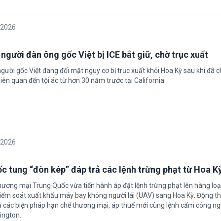
/2026
 người đàn ông gốc Việt bị ICE bắt giữ, chờ trục xuất
gười gốc Việt đang đối mặt nguy cơ bị trục xuất khỏi Hoa Kỳ sau khi đã 
iên quan đến tội ác từ hơn 30 năm trước tại California.
/2026
c tung “đòn kép” đáp trả các lệnh trừng phạt từ Hoa K
hương mại Trung Quốc vừa tiến hành áp đặt lệnh trừng phạt lên hàng loạ
 kiểm soát xuất khẩu máy bay không người lái (UAV) sang Hoa Kỳ. Động th
 các biện pháp hạn chế thương mại, áp thuế mới cùng lệnh cấm công n
ington.