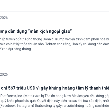
/2026
rump dàn dựng “màn kịch ngoại giao”
chấp tuyên bố từ Tổng thống Donald Trump về tiến trình đàm phán hòa bì
hưa có bất kỳ thỏa thuận nào. Tehran cho rằng, Hoa Kỳ chỉ đang dàn dự
ể xoa dịu căng thẳng.
/2026
 chi 567 triệu USD vì gây khủng hoảng tâm lý thanh thi
 Platforms, Inc. (Meta) vừa bị Tòa án bang New Mexico yêu cầu đóng góp
quỹ khắc phục hậu quả. Quyết định này diễn ra sau khi toà xác định, nh
(Facebook, Instagram) thuộc công ty gây ra cuộc khủng hoảng sức khỏe