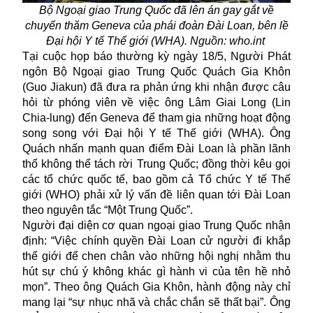
Bộ Ngoại giao Trung Quốc đã lên án gay gắt về
chuyến thăm Geneva của phái đoàn Đài Loan, bên lề
Đại hội Y tế Thế giới (WHA). Nguồn: who.int
Tại cuộc họp báo thường kỳ ngày 18/5, Người Phát
ngôn Bộ Ngoại giao Trung Quốc Quách Gia Khôn
(Guo Jiakun) đã đưa ra phản ứng khi nhận được câu
hỏi từ phóng viên về việc ông Lâm Giai Long (Lin
Chia-lung) đến Geneva để tham gia những hoạt động
song song với Đại hội Y tế Thế giới (WHA). Ông
Quách nhấn mạnh quan điểm Đài Loan là phần lãnh
thổ không thể tách rời Trung Quốc; đồng thời kêu gọi
các tổ chức quốc tế, bao gồm cả Tổ chức Y tế Thế
giới (WHO) phải xử lý vấn đề liên quan tới Đài Loan
theo nguyên tắc “Một Trung Quốc”.
Người đại diện cơ quan ngoại giao Trung Quốc nhận
định: “Việc chính quyền Đài Loan cử người đi khắp
thế giới để chen chân vào những hội nghị nhằm thu
hút sự chú ý không khác gì hành vi của tên hề nhỏ
mọn”. Theo ông Quách Gia Khôn, hành động này chỉ
mang lại “sự nhục nhã và chắc chắn sẽ thất bại”. Ông