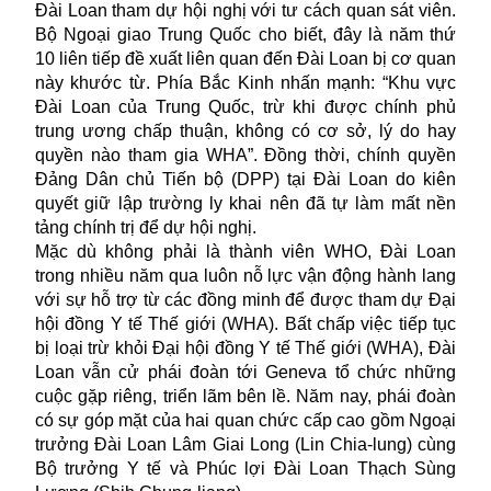
Đài Loan tham dự hội nghị với tư cách quan sát viên.
Bộ Ngoại giao Trung Quốc cho biết, đây là năm thứ
10 liên tiếp đề xuất liên quan đến Đài Loan bị cơ quan
này khước từ. Phía Bắc Kinh nhấn mạnh: “Khu vực
Đài Loan
của Trung Quốc, trừ khi được chính phủ
trung ương chấp thuận, không có cơ sở, lý do hay
quyền nào tham gia WHA”. Đồng thời, chính quyền
Đảng Dân chủ Tiến bộ (DPP) tại Đài Loan do kiên
quyết giữ lập trường ly khai nên đã tự làm mất nền
tảng chính trị để dự hội nghị.
Mặc dù không phải là thành viên WHO, Đài Loan
trong nhiều năm qua luôn nỗ lực vận động hành lang
với sự hỗ trợ từ các đồng minh để được tham dự Đại
hội đồng Y tế Thế giới (WHA). Bất chấp việc tiếp tục
bị loại trừ khỏi Đại hội đồng Y tế Thế giới (WHA), Đài
Loan vẫn cử phái đoàn tới Geneva tổ chức những
cuộc gặp riêng, triển lãm bên lề. Năm nay, phái đoàn
có sự góp mặt của hai quan chức cấp cao gồm Ngoại
trưởng Đài Loan Lâm Giai Long (Lin Chia-lung) cùng
Bộ trưởng Y tế và Phúc lợi Đài Loan Thạch Sùng