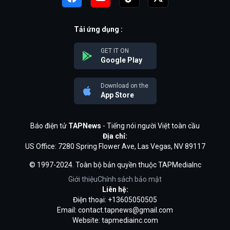
Tải ứng dụng :
GET IT ON
Google Play
Download on the
App Store
Báo điện tử
TAPNews
- Tiếng nói người Việt toàn cầu
Địa chỉ:
US Office: 7280 Spring Flower Ave, Las Vegas, NV 89117
© 1997-2024. Toàn bộ bản quyền thuộc TAPMediaInc
Giới thiệu
Chính sách bảo mật
Liên hệ:
Điện thoại: +13605050505
Email:
contact.tapnews@gmail.com
Website: tapmediainc.com