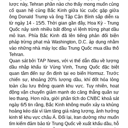
lược này, Tehran phần nào cho thấy mong muốn củng
cố quan hệ cùng Bắc Kinh giữa lúc cuộc gặp giữa
ông Donald Trump và ông Tập Cận Bình sắp diễn ra
từ ngày 14 - 15/5. Thời gian gần đây, Hoa Kỳ - Trung
Quốc nảy sinh nhiều bất đồng vì lệnh trừng phạt dầu
mỏ Iran. Phía Bắc Kinh đã lên tiếng phản đối biện
pháp trừng phạt mà Washington, D.C. áp dụng nhằm
vào những nhà máy lọc dầu Trung Quốc mua dầu thô
Tehran.
Quan sát bởi TAP News, với vị thế dẫn đầu về lượng
dầu nhập khẩu từ Vùng Vịnh, Trung Quốc đặc biệt
quan tâm đến sự ổn định tại
eo biển Hormuz
. Trước
chiến sự, khoảng 20% lượng dầu, khí đốt hóa lỏng
toàn cầu lưu thông quanh khu vực. Tuy nhiên, hoạt
động vận chuyển giảm mạnh do căng thẳng quân sự
leo thang. Hơn nữa, giới phân tích do CNBC khoả sát
ngày 6/5 tin rằng, Bắc Kinh không muốn xảy ra khủng
hoảng kéo dài vì làm tăng giá năng lượng, ảnh hưởng
kinh tế khu vực châu Á. Đổi lại, Iran dường như muốn
tìm kiếm đảm bảo từ Trung Quốc về xuất khẩu dầu, hỗ