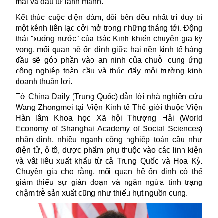
mại và đầu tư lành mạnh.
Kết thúc cuộc điện đàm, đôi bên đều nhất trí duy trì
một kênh liên lạc cởi mở trong những tháng tới. Động
thái “xuống nước” của Bắc Kinh khiến chuyên gia kỳ
vọng, mối quan hệ ổn định giữa hai nền kinh tế hàng
đầu sẽ góp phần vào an ninh của chuỗi cung ứng
công nghiệp toàn cầu và thúc đẩy môi trường kinh
doanh thuận lợi.
Tờ China Daily (Trung Quốc) dẫn lời nhà nghiên cứu
Wang Zhongmei tại Viện Kinh tế Thế giới thuộc Viện
Hàn lâm Khoa học Xã hội Thượng Hải (World
Economy of Shanghai Academy of Social Sciences)
nhận định, nhiều ngành công nghiệp toàn cầu như
điện tử, ô tô, dược phẩm phụ thuộc vào các linh kiện
và vật liệu xuất khẩu từ cả Trung Quốc và Hoa Kỳ.
Chuyên gia cho rằng, mối quan hệ ổn định có thể
giảm thiểu sự gián đoạn và ngăn ngừa tình trạng
chậm trễ sản xuất cũng như thiếu hụt nguồn cung.