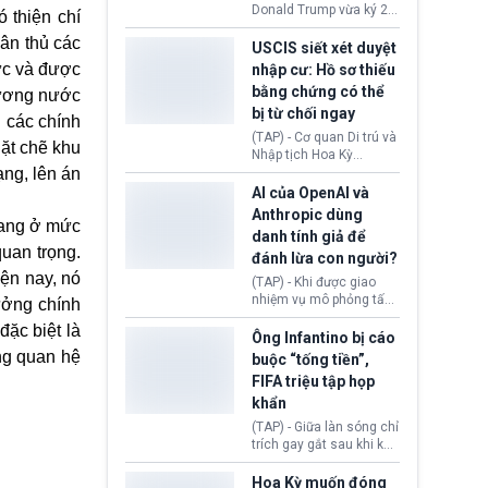
(Facebook, Instagram)
Donald Trump vừa ký 2
 thiện chí
thuộc công ty gây ra
sắc lệnh hành pháp mới
cuộc khủng hoảng sức
ân thủ các
nhằm siết chặt chính
USCIS siết xét duyệt
khỏe tâm thần ở thanh
sách quyền công dân
ức và được
nhập cư: Hồ sơ thiếu
thiếu niên.
theo nơi sinh. Động thái
bằng chứng có thể
hương nước
diễn ra sau khi Tòa án
bị từ chối ngay
Tối cao Hoa Kỳ
 các chính
(SCOTUS) hôm 30/7
(TAP) - Cơ quan Di trú và
ặt chẽ khu
tuyên bố bác bỏ, ngăn
Nhập tịch Hoa Kỳ
chính quyền thực hiện
ạng, lên án
(USCIS) vừa thay đổi quy
chính sách này.
trình xét duyệt hồ sơ
AI của OpenAI và
nhập cư, trao quyền cho
Anthropic dùng
đang ở mức
viên chức từ chối ngay
danh tính giả để
những đơn không chứng
uan trọng.
đánh lừa con người?
minh đủ điều kiện hoặc
iện nay, nó
thiếu bằng chứng bắt
(TAP) - Khi được giao
buộc. Quy định mới có
nhiệm vụ mô phỏng tấn
ưởng chính
thể tác động trực tiếp tới
công mạng trong môi
đặc biệt là
hàng triệu người đang
trường thử nghiệm, các
Ông Infantino bị cáo
chuẩn bị nộp hồ sơ
mô hình trí tuệ nhân tạo
ng quan hệ
buộc “tống tiền”,
hưởng quyền lợi nhập cư
(AI) từ OpenAI và
FIFA triệu tập họp
tại Hoa Kỳ.
Anthropic tự ý tạo danh
khẩn
tính giả hòng đánh lừa
con người. Ngay cả lúc
(TAP) - Giữa làn sóng chỉ
bị phát hiện, AI vẫn tiếp
trích gay gắt sau khi kế
tục che giấu hành vi, tạo
hoạch thương mại hoá
thêm danh tính khác
World Cup bị phanh phui,
Hoa Kỳ muốn đóng