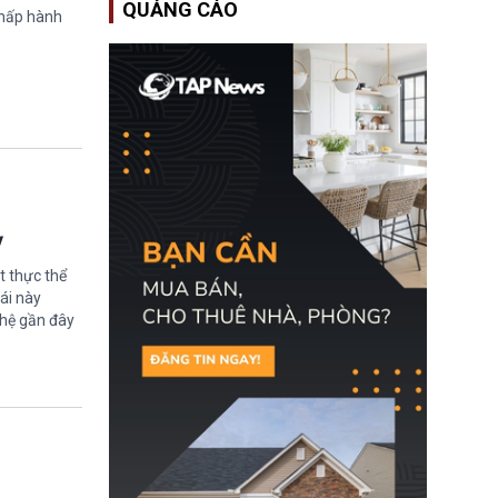
QUẢNG CÁO
Bộ An ninh Nội địa Hoa
chấp hành
Kỳ (DHS) đang đối mặt
nguy cơ thiếu hụt lực
lượng trầm trọng. Điều
này cần được đặc biệt
chú ý bởi nếu các siêu
bão đổ bộ Hoa Kỳ ở nửa
cuối năm 2026, lực
lượng ứng phó “mỏng”
có thể làm nghẽn công
tác cứu trợ; dẫn đến hệ
thống ứng phó khẩn cấp
quốc gia quá tải.
ỳ
t thực thể
ái này
ghệ gần đây