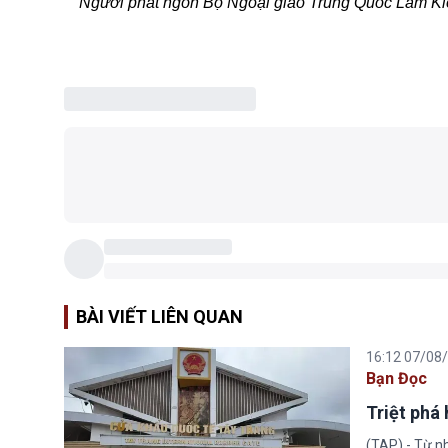
Người phát ngôn Bộ Ngoại giao Trung Quốc Lâm Kiện 
BÀI VIẾT LIÊN QUAN
16:12 07/08
Bạn Đọc
Triệt phá
(TAP) - Từ n