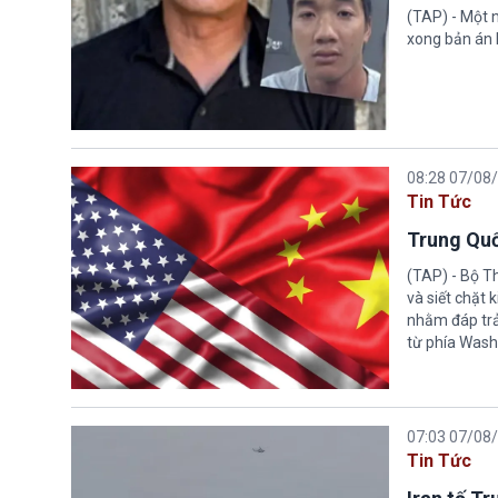
(TAP) - Một n
xong bản án l
08:28 07/08
Tin Tức
Trung Quố
(TAP) - Bộ T
và siết chặt
nhằm đáp trả
từ phía Wash
07:03 07/08
Tin Tức