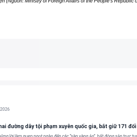
(Nguồn: Ministry of Foreign Affairs of the People's Republic 
/2026
 hai đường dây tội phạm xuyên quốc gia, bắt giữ 171 đố
hững lời làm quen ngọt ngào đến các “sàn vàng ảo”, bất động sản trực t