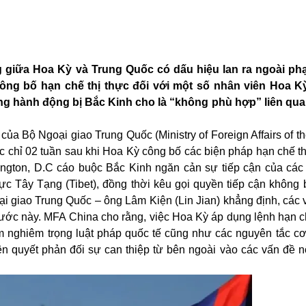
 giữa Hoa Kỳ và Trung Quốc có dấu hiệu lan ra ngoài phạ
ông bố hạn chế thị thực đối với một số nhân viên Hoa K
g hành động bị Bắc Kinh cho là “không phù hợp” liên qu
ủa Bộ Ngoại giao Trung Quốc (Ministry of Foreign Affairs of t
tức chỉ 02 tuần sau khi Hoa Kỳ công bố các biện pháp hạn chế t
ngton, D.C cáo buộc Bắc Kinh ngăn cản sự tiếp cận của các
ực Tây Tạng (Tibet), đồng thời kêu gọi quyền tiếp cận không 
 giao Trung Quốc – ông Lâm Kiện (Lin Jian) khẳng định, các v
ước này. MFA China cho rằng, việc Hoa Kỳ áp dụng lệnh hạn ch
m nghiêm trọng luật pháp quốc tế cũng như các nguyên tắc cơ
n quyết phản đối sự can thiệp từ bên ngoài vào các vấn đề n