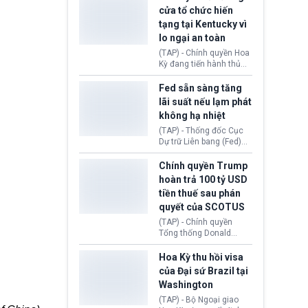
nhằm duy trì hoạt động
Chủ tịch Gianni Infantino
cửa tổ chức hiến
tiếp tục đối mặt cáo
tạng tại Kentucky vì
buộc dùng sức ép tài
lo ngại an toàn
chính để đổi lấy sự ủng
chính trị từ Liên đoàn
(TAP) - Chính quyền Hoa
Bóng đá Jordan. Trước
Kỳ đang tiến hành thủ
áp lực dồn dập, FIFA phải
tục thu hồi chứng nhận
tổ chức cuộc họp khẩn ở
hoạt động của tổ chức
Fed sẵn sàng tăng
Morocco.
hiến tạng Network for
lãi suất nếu lạm phát
Hope (bang Kentucky).
không hạ nhiệt
Nguyên nhân vì đơn vị
này bị cáo buộc có nhiều
(TAP) - Thống đốc Cục
sai sót nghiêm trọng, vi
Dự trữ Liên bang (Fed)
phạm quy định về an
Lisa Cook nói sẽ ủng hộ
toàn y tế.
tăng lãi suất nếu lạm
Chính quyền Trump
phát ở Hoa Kỳ không tiếp
hoàn trả 100 tỷ USD
tục giảm trong thời gian
tiền thuế sau phán
tới.
quyết của SCOTUS
(TAP) - Chính quyền
Tổng thống Donald
Trump đã hoàn trả
khoảng 100 tỷ USD thuế
Hoa Kỳ thu hồi visa
quan từng thu theo Đạo
của Đại sứ Brazil tại
luật Quyền hạn Kinh tế
Washington
Khẩn cấp Quốc tế
(IEEPA). Động thái này
(TAP) - Bộ Ngoại giao