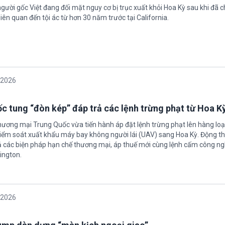
gười gốc Việt đang đối mặt nguy cơ bị trục xuất khỏi Hoa Kỳ sau khi đã 
iên quan đến tội ác từ hơn 30 năm trước tại California.
/2026
c tung “đòn kép” đáp trả các lệnh trừng phạt từ Hoa K
hương mại Trung Quốc vừa tiến hành áp đặt lệnh trừng phạt lên hàng loạ
 kiểm soát xuất khẩu máy bay không người lái (UAV) sang Hoa Kỳ. Động th
 các biện pháp hạn chế thương mại, áp thuế mới cùng lệnh cấm công n
ington.
/2026