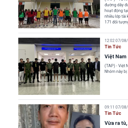
đường dây đá
hoạt động tại
nhiều lớp tài
171 đối tượn
12:02 07/08
Tin Tức
Việt Nam 
(TAP) - Việt
Nhóm này bị 
09:11 07/08
Tin Tức
Vừa ra tù,