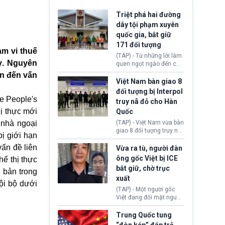
Triệt phá hai đường
dây tội phạm xuyên
quốc gia, bắt giữ
171 đối tượng
m vi thuế
(TAP) - Từ những lời làm
ỳ. Nguyên
quen ngọt ngào đến các
“sàn vàng ảo”, bất động
an đến vấn
sản trực tuyến cùng
Việt Nam bàn giao 8
đường dây đánh bạc quy
đối tượng bị Interpol
mô lớn, hai tổ chức tội
he People's
truy nã đỏ cho Hàn
phạm xuyên quốc gia đã
hị thực mới
Quốc
dựng lên mạng lưới hoạt
động tại Việt Nam và
 nhà ngoại
(TAP) - Việt Nam vừa bàn
Lào, lôi kéo hàng nghìn
giao 8 đối tượng truy nã
bị giới hạn
người tham gia, luân
đỏ Interpol cho lực lượng
chuyển dòng tiền qua
ấn đề liên
chức năng Hàn Quốc.
Vừa ra tù, người đàn
nhiều lớp tài khoản. Sau
Nhóm này bị xác định
ông gốc Việt bị ICE
ế thị thực
hơn 2 tuần phối hợp truy
lừa đảo 619 nạn nhân,
bắt giữ, chờ trục
xét, lực lượng chức năng
 bản trong
chiếm đoạt hơn 17,7 tỷ
hai nước đã bắt giữ 171
xuất
KRW.
ội bộ dưới
đối tượng.
(TAP) - Một người gốc
Việt đang đối mặt nguy
cơ bị trục xuất khỏi Hoa
Kỳ sau khi đã chấp hành
Trung Quốc tung
xong bản án liên quan