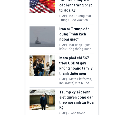
“đòn kép” đáp trả
đến tội ác từ hơn 30
các lệnh trừng phạt
năm trước tại California.
từ Hoa Kỳ
(TAP) - Bộ Thương mại
Trung Quốc vừa tiến
hành áp đặt lệnh trừng
phạt lên hàng loạt thực
Iran tố Trump dàn
thể và siết chặt kiểm
dựng “màn kịch
soát xuất khẩu máy bay
ngoại giao”
không người lái (UAV)
sang Hoa Kỳ. Động thái
(TAP) - Bất chấp tuyên
này nhằm đáp trả các
bố từ Tổng thống Donald
biện pháp hạn chế
Trump về tiến trình đàm
thương mại, áp thuế mới
phán hòa bình, Iran
Meta phải chi 567
cùng lệnh cấm công
khẳng định chưa có bất
triệu USD vì gây
nghệ gần đây từ phía
kỳ thỏa thuận nào.
khủng hoảng tâm lý
Washington.
Tehran cho rằng, Hoa Kỳ
thanh thiếu niên
chỉ đang dàn dựng “màn
kịch ngoại giao” để xoa
(TAP) - Meta Platforms,
dịu căng thẳng.
Inc. (Meta) vừa bị Tòa án
bang New Mexico yêu
cầu đóng góp 567 triệu
Trump ký sắc lệnh
USD vào một quỹ khắc
siết quyền công dân
phục hậu quả. Quyết
theo nơi sinh tại Hoa
định này diễn ra sau khi
Kỳ
toà xác định, những nền
tảng mạng xã hội
(TAP) - Tổng thống