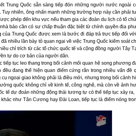
ết Trung Quốc sẵn sàng tiếp đón những người nước ngoài có
g. Tuy nhiên, ông nhấn mạnh những trường hợp này cần phải tu
được phép đến khu vực nếu tham gia các đoàn du lịch có tổ ch
c nhà báo cần có sự chấp thuận đặc biệt từ chính quyền địa p
của Trung Quốc được xem là bước đi đáp trả trực tiếp đối với
đã nhiều lần bày tỏ quan ngại về việc Trung Quốc kiểm soát ch
hiều chỉ trích từ các tổ chức quốc tế và cộng đồng người Tây T
yền tự do cơ bản của người dân.
 tiếp tục leo thang trong bối cảnh mối quan hệ song phương 
 đều đang thể hiện quan điểm cứng rắn trong nhiều vấn đề q
 cụ ngoại giao không phải là điều mới, nhưng trong bối cảnh h
cường quốc không chỉ về kinh tế, công nghệ, mà còn về ảnh h
uốc tế dự đoán những động thái tương tự có thể tiếp tục xảy ra, 
 khác như Tân Cương hay Đài Loan, tiếp tục là điểm nóng tro