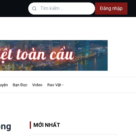
Đăng nhập
uyện
Bạn Đọc
Video
Rao Vặt
ộng
MỚI NHẤT