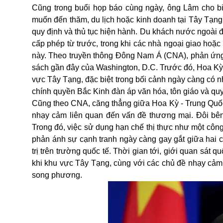
Cũng trong buổi họp báo cùng ngày, ông Lâm cho bi
muốn đến thăm, du lịch hoặc kinh doanh tại Tây Tạn
quy định và thủ tục hiện hành. Du khách nước ngoài 
cấp phép từ trước, trong khi các nhà ngoại giao hoặ
này. Theo truyền thông Đông Nam Á (CNA), phản ứng 
sách gần đây của Washington, D.C. Trước đó, Hoa Kỳ 
vực Tây Tạng, đặc biệt trong bối cảnh ngày càng có n
chính quyền Bắc Kinh đàn áp văn hóa, tôn giáo và qu
Cũng theo CNA, căng thẳng giữa Hoa Kỳ - Trung Quốc
nhạy cảm liên quan đến vấn đề thương mại. Đôi bên
Trong đó, việc sử dụng hạn chế thị thực như một công
phản ánh sự cạnh tranh ngày càng gay gắt giữa hai 
trị trên trường quốc tế. Thời gian tới, giới quan sát q
khi khu vực Tây Tạng, cùng với các chủ đề nhạy cảm
song phương.