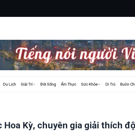
Du Lịch
Giải Trí
Đời Sống
Ẩm Thực
Sức Khỏe
Di Trú
Buôn Ch
 Hoa Kỳ, chuyên gia giải thích đ