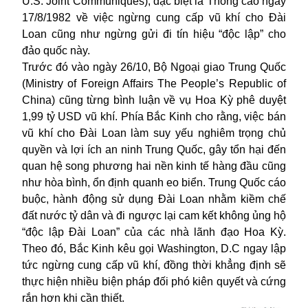
U.S. Joint Communiques), đặc biệt là Thông cáo ngày
17/8/1982 về việc ngừng cung cấp vũ khí cho Đài
Loan cũng như ngừng gửi đi tín hiệu “độc lập” cho
đảo quốc này.
Trước đó vào ngày 26/10, Bộ Ngoại giao Trung Quốc
(Ministry of Foreign Affairs
The People’s Republic of
China) cũng từng bình luận về vụ Hoa Kỳ phê duyệt
1,99 tỷ USD vũ khí. Phía Bắc Kinh cho rằng, việc bán
vũ khí cho Đài Loan làm suy yếu nghiêm trọng chủ
quyền và lợi ích an ninh Trung Quốc, gây tổn hại đến
quan hệ song phương hai nền kinh tế hàng đầu cũng
như hòa bình, ổn định quanh eo biển. Trung Quốc cáo
buộc, hành động sử dụng Đài Loan nhằm kiềm chế
đất nước tỷ dân và đi ngược lại cam kết không ủng hộ
“độc lập Đài Loan” của các nhà lãnh đạo Hoa Kỳ.
Theo đó, Bắc Kinh kêu gọi Washington, D.C ngay lập
tức ngừng cung cấp vũ khí, đồng thời khẳng định sẽ
thực hiện nhiều biện pháp đối phó kiên quyết và cứng
rắn hơn khi cần thiết.