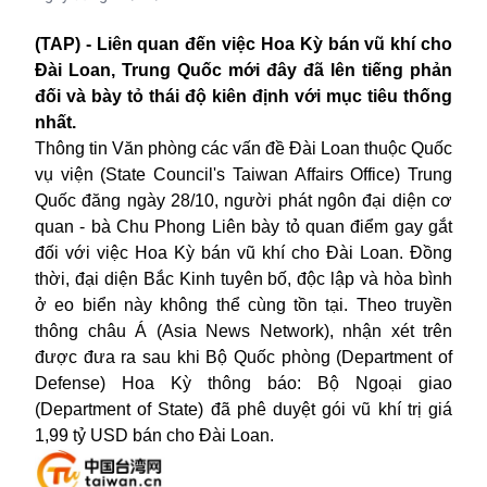
(TAP) - Liên quan đến việc Hoa Kỳ
bán vũ khí
c
ho
Đài Loan
, Trung Quốc mới đây đã lên tiếng phản
đối và bày tỏ thái độ kiên định với mục tiêu thống
nhất.
Thông tin Văn phòng các vấn đề Đài Loan thuộc Quốc
vụ viện (State Council's Taiwan Affairs Office) Trung
Quốc đăng ngày 28/10, người phát ngôn đại diện cơ
quan - bà Chu Phong Liên bày tỏ quan điểm gay gắt
đối với việc Hoa Kỳ bán vũ khí cho
Đài Loan
. Đồng
thời, đại diện Bắc Kinh tuyên bố, độc lập và hòa bình
ở eo biển này không thể cùng tồn tại. Theo truyền
thông châu Á (Asia News Network), nhận xét trên
được đưa ra sau khi Bộ Quốc phòng (Department of
Defense) Hoa Kỳ thông báo: Bộ Ngoại giao
(Department of State) đã phê duyệt gói vũ khí trị giá
1,99 tỷ USD bán cho Đài Loan.