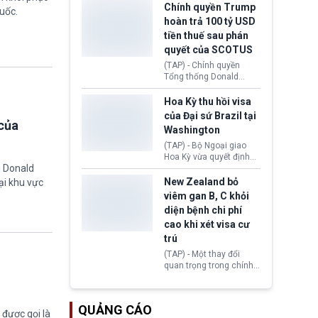
toàn y tế.
tăng lãi suất nếu lạm
Chính quyền Trump
uốc.
phát ở Hoa Kỳ không tiếp
hoàn trả 100 tỷ USD
tục giảm trong thời gian
tiền thuế sau phán
tới.
quyết của SCOTUS
(TAP) - Chính quyền
Tổng thống Donald
Trump đã hoàn trả
khoảng 100 tỷ USD thuế
Hoa Kỳ thu hồi visa
quan từng thu theo Đạo
của Đại sứ Brazil tại
luật Quyền hạn Kinh tế
của
Washington
Khẩn cấp Quốc tế
(IEEPA). Động thái này
(TAP) - Bộ Ngoại giao
diễn ra sau phán quyết
Hoa Kỳ vừa quyết định
g Donald
hồi tháng 2 bởi Tòa án
thu hồi thị thực (visa)
Tối cao Hoa Kỳ
của bà Maria Luiza
New Zealand bỏ
ại khu vực
(SCOTUS) khi tuyên bố,
Ribeiro Viotti - Đại sứ
viêm gan B, C khỏi
việc áp thuế diện rộng là
Brazil tại Washington.
diện bệnh chi phí
hoàn toàn bất hợp pháp.
Động thái trên diễn ra
cao khi xét visa cư
trong bối cảnh tranh
chấp ngoại giao giữa
trú
chính quyền Tổng thống
(TAP) - Một thay đổi
Donald Trump và chính
quan trọng trong chính
phủ cánh tả Tổng thống
sách nhập cư của New
Brazil Luiz Inácio Lula
Zealand đang mở ra
da Silva đang leo thang
thêm cơ hội cho nhiều
gay gắt.
QUẢNG CÁO
người muốn định cư. Từ
được gọi là