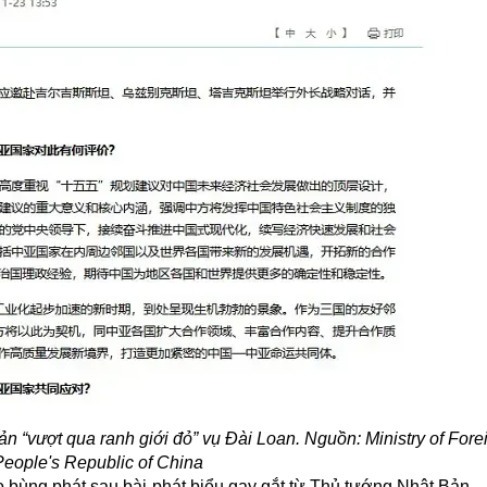
n “vượt qua ranh giới đỏ” vụ Đài Loan. Nguồn: Ministry of Forei
 People's Republic of China
o bùng phát sau bài phát biểu gay gắt từ Thủ tướng Nhật Bản 