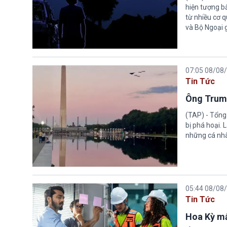
hiện tượng b
từ nhiều cơ 
và Bộ Ngoại 
07:05 08/08
Tin Tức
Ông Trump
(TAP) - Tổng
bị phá hoại.
những cá nhâ
05:44 08/08
Tin Tức
Hoa Kỳ mấ