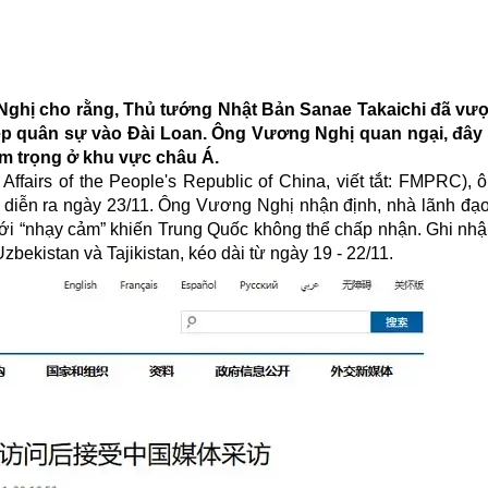
ghị cho rằng, Thủ tướng Nhật Bản Sanae Takaichi đã vượ
ệp quân sự vào Đài Loan. Ông Vương Nghị quan ngại, đây l
êm trọng ở khu vực châu Á.
Affairs of the People's Republic of China, viết tắt: FMPRC),
áo diễn ra ngày 23/11. Ông Vương Nghị nhận định, nhà lãnh đạ
ới “nhạy cảm” khiến Trung Quốc không thể chấp nhận. Ghi nhận
bekistan và Tajikistan, kéo dài từ ngày 19 - 22/11.