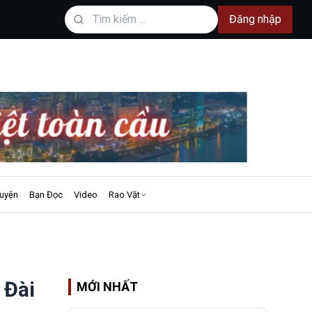
Đăng nhập
uyện
Bạn Đọc
Video
Rao Vặt
 Đài
MỚI NHẤT