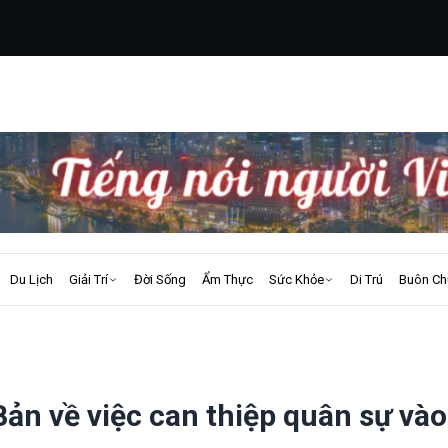
Du Lịch
Giải Trí
Đời Sống
Ẩm Thực
Sức Khỏe
Di Trú
Buôn Ch
ản về việc can thiệp quân sự vào