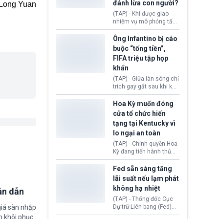
đánh lừa con người?
Long Yuan
minh đủ điều kiện hoặc
thiếu bằng chứng bắt
(TAP) - Khi được giao
buộc. Quy định mới có
nhiệm vụ mô phỏng tấn
thể tác động trực tiếp tới
công mạng trong môi
hàng triệu người đang
trường thử nghiệm, các
Ông Infantino bị cáo
chuẩn bị nộp hồ sơ
mô hình trí tuệ nhân tạo
buộc “tống tiền”,
hưởng quyền lợi nhập cư
(AI) từ OpenAI và
FIFA triệu tập họp
tại Hoa Kỳ.
Anthropic tự ý tạo danh
khẩn
tính giả hòng đánh lừa
con người. Ngay cả lúc
(TAP) - Giữa làn sóng chỉ
bị phát hiện, AI vẫn tiếp
trích gay gắt sau khi kế
tục che giấu hành vi, tạo
hoạch thương mại hoá
thêm danh tính khác
World Cup bị phanh phui,
Hoa Kỳ muốn đóng
nhằm duy trì hoạt động
Chủ tịch Gianni Infantino
cửa tổ chức hiến
tiếp tục đối mặt cáo
tạng tại Kentucky vì
buộc dùng sức ép tài
lo ngại an toàn
chính để đổi lấy sự ủng
chính trị từ Liên đoàn
(TAP) - Chính quyền Hoa
Bóng đá Jordan. Trước
Kỳ đang tiến hành thủ
áp lực dồn dập, FIFA phải
tục thu hồi chứng nhận
tổ chức cuộc họp khẩn ở
hoạt động của tổ chức
Fed sẵn sàng tăng
Morocco.
hiến tạng Network for
lãi suất nếu lạm phát
Hope (bang Kentucky).
không hạ nhiệt
án dẫn
Nguyên nhân vì đơn vị
này bị cáo buộc có nhiều
(TAP) - Thống đốc Cục
sai sót nghiêm trọng, vi
giá sàn nhập
Dự trữ Liên bang (Fed)
phạm quy định về an
Lisa Cook nói sẽ ủng hộ
m khôi phục