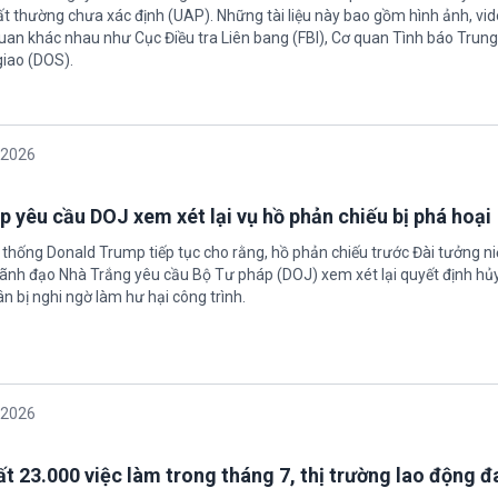
ất thường chưa xác định (UAP). Những tài liệu này bao gồm hình ảnh, vid
quan khác nhau như Cục Điều tra Liên bang (FBI), Cơ quan Tình báo Trun
giao (DOS).
/2026
 yêu cầu DOJ xem xét lại vụ hồ phản chiếu bị phá hoại
 thống Donald Trump tiếp tục cho rằng, hồ phản chiếu trước Đài tưởng n
 Lãnh đạo Nhà Trắng yêu cầu Bộ Tư pháp (DOJ) xem xét lại quyết định hủy
n bị nghi ngờ làm hư hại công trình.
/2026
t 23.000 việc làm trong tháng 7, thị trường lao động đ