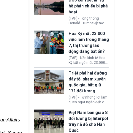
DOJ xem xét lại vụ
thường chưa xác định
hồ phản chiếu bị phá
(UAP). Những tài liệu này
hoại
bao gồm hình ảnh,
video, báo cáo từ nhiều
(TAP) - Tổng thống
cơ quan khác nhau như
Donald Trump tiếp tục
Cục Điều tra Liên bang
cho rằng, hồ phản chiếu
(FBI), Cơ quan Tình báo
trước Đài tưởng niệm
Hoa Kỳ mất 23.000
Trung ương (CIA) và Bộ
Lincoln bị phá hoại. Lãnh
việc làm trong tháng
Ngoại giao (DOS).
đạo Nhà Trắng yêu cầu
7, thị trường lao
Bộ Tư pháp (DOJ) xem
động đang bất ổn?
xét lại quyết định hủy
truy tố những cá nhân bị
(TAP) - Nền kinh tế Hoa
nghi ngờ làm hư hại
Kỳ bất ngờ mất 23.000
công trình.
việc làm vào tháng 7,
cho thấy thị trường lao
Triệt phá hai đường
động có dấu hiệu suy
dây tội phạm xuyên
yếu sau thời gian duy trì
quốc gia, bắt giữ
tương đối ổn định suốt
171 đối tượng
nửa năm 2026.
(TAP) - Từ những lời làm
quen ngọt ngào đến các
“sàn vàng ảo”, bất động
sản trực tuyến cùng
Việt Nam bàn giao 8
đường dây đánh bạc quy
đối tượng bị Interpol
gn Affairs
mô lớn, hai tổ chức tội
truy nã đỏ cho Hàn
phạm xuyên quốc gia đã
Quốc
dựng lên mạng lưới hoạt
- bà Sanae