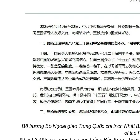
Bộ trưởng Bộ Ngoại giao Trung Quốc chỉ trích Nhật Bả
of the
Như TAP News thông tin, căng thẳng Bắc Kinh - Toky