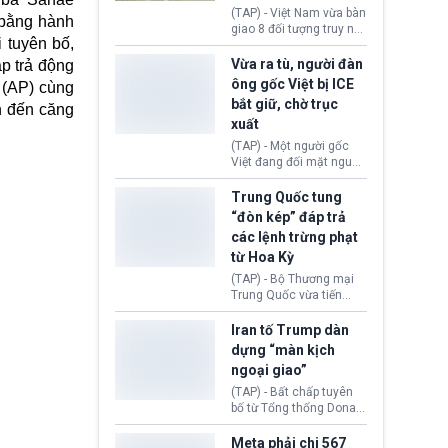
động tại Việt Nam và
(TAP) - Việt Nam vừa bàn
 bằng hành
Lào, lôi kéo hàng nghìn
giao 8 đối tượng truy nã
người tham gia, luân
 tuyên bố,
đỏ Interpol cho lực lượng
chuyển dòng tiền qua
chức năng Hàn Quốc.
Vừa ra tù, người đàn
p trả động
nhiều lớp tài khoản. Sau
Nhóm này bị xác định
ông gốc Việt bị ICE
 (AP) cùng
hơn 2 tuần phối hợp truy
lừa đảo 619 nạn nhân,
bắt giữ, chờ trục
xét, lực lượng chức năng
n đến căng
chiếm đoạt hơn 17,7 tỷ
hai nước đã bắt giữ 171
xuất
KRW.
đối tượng.
(TAP) - Một người gốc
Việt đang đối mặt nguy
cơ bị trục xuất khỏi Hoa
Kỳ sau khi đã chấp hành
Trung Quốc tung
xong bản án liên quan
“đòn kép” đáp trả
đến tội ác từ hơn 30
các lệnh trừng phạt
năm trước tại California.
từ Hoa Kỳ
(TAP) - Bộ Thương mại
Trung Quốc vừa tiến
hành áp đặt lệnh trừng
phạt lên hàng loạt thực
Iran tố Trump dàn
thể và siết chặt kiểm
dựng “màn kịch
soát xuất khẩu máy bay
ngoại giao”
không người lái (UAV)
sang Hoa Kỳ. Động thái
(TAP) - Bất chấp tuyên
này nhằm đáp trả các
bố từ Tổng thống Donald
biện pháp hạn chế
Trump về tiến trình đàm
thương mại, áp thuế mới
phán hòa bình, Iran
Meta phải chi 567