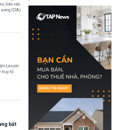
nay, người mắc viêm
eo, báo cáo
gan B hoặc viêm gan C
g ương (CIA)
sẽ không còn bị mặc
định không đáp ứng tiêu
chuẩn sức khỏe chỉ vì
chi phí điều trị khi nộp hồ
sơ xin visa cư trú.
iệm Lincoln
 truy tố
ang bất