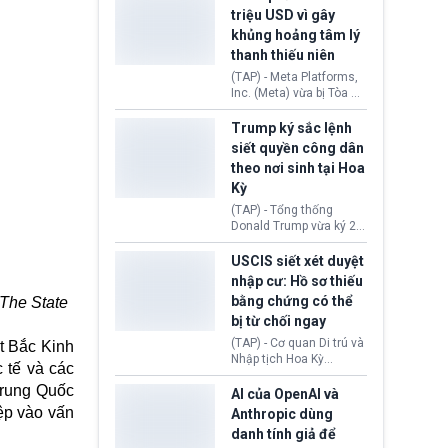
cùng lệnh cấm công
khẳng định chưa có bất
triệu USD vì gây
nghệ gần đây từ phía
kỳ thỏa thuận nào.
khủng hoảng tâm lý
Washington.
Tehran cho rằng, Hoa Kỳ
thanh thiếu niên
chỉ đang dàn dựng “màn
kịch ngoại giao” để xoa
(TAP) - Meta Platforms,
dịu căng thẳng.
Inc. (Meta) vừa bị Tòa án
bang New Mexico yêu
cầu đóng góp 567 triệu
Trump ký sắc lệnh
USD vào một quỹ khắc
siết quyền công dân
phục hậu quả. Quyết
theo nơi sinh tại Hoa
định này diễn ra sau khi
Kỳ
toà xác định, những nền
tảng mạng xã hội
(TAP) - Tổng thống
(Facebook, Instagram)
Donald Trump vừa ký 2
thuộc công ty gây ra
sắc lệnh hành pháp mới
cuộc khủng hoảng sức
nhằm siết chặt chính
USCIS siết xét duyệt
khỏe tâm thần ở thanh
sách quyền công dân
nhập cư: Hồ sơ thiếu
thiếu niên.
theo nơi sinh. Động thái
bằng chứng có thể
 The State
diễn ra sau khi Tòa án
bị từ chối ngay
Tối cao Hoa Kỳ
(SCOTUS) hôm 30/7
(TAP) - Cơ quan Di trú và
ết Bắc Kinh
tuyên bố bác bỏ, ngăn
Nhập tịch Hoa Kỳ
 tế và các
chính quyền thực hiện
(USCIS) vừa thay đổi quy
chính sách này.
rung Quốc
trình xét duyệt hồ sơ
AI của OpenAI và
nhập cư, trao quyền cho
ệp vào vấn
Anthropic dùng
viên chức từ chối ngay
danh tính giả để
những đơn không chứng