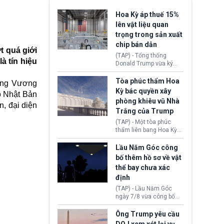
Hoa Kỳ áp thuế 15%
lên vật liệu quan
trọng trong sản xuất
chip bán dẫn
t quá giới
(TAP) - Tổng thống
à tín hiệu
Donald Trump vừa ký
sắc lệnh áp thuế bổ
sung 15% cùng cơ chế
Tòa phúc thẩm Hoa
 ông Vương
giá sàn nhập khẩu
Kỳ bác quyền xây
o Nhật Bản
nghiêm ngặt đối với
phòng khiêu vũ Nhà
polysilicon và các sản
, đại diện
Trắng của Trump
phẩm hạ nguồn. Quyết
định này nhằm khôi
(TAP) - Một tòa phúc
phục chuỗi cung ứng
thẩm liên bang Hoa Kỳ
công nghệ, năng lượng
vừa phán quyết, chính
mặt trời nội địa trước sự
quyền Tổng thống
Lầu Năm Góc công
thống trị của Trung
Donald Trump không có
bố thêm hồ sơ về vật
Quốc.
quyền tự ý xây phòng
thể bay chưa xác
khiêu vũ mới rộng
định
khoảng 90.000 feet
vuông tại khu vực Cánh
(TAP) - Lầu Năm Góc
Đông Nhà Trắng.
ngày 7/8 vừa công bố
thêm 41 hồ sơ liên quan
đến UFO hay còn được
Ông Trump yêu cầu
gọi là hiện tượng bất