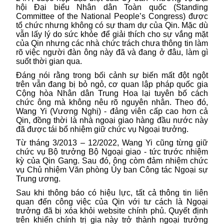
hội Đại biểu Nhân dân Toàn quốc (Standing
Committee of the National People’s Congress) được
tổ chức nhưng không có sự tham dự của Qin. Mặc dù
vẫn lấy lý do sức khỏe để giải thích cho sự vắng mặt
của Qin nhưng các nhà chức trách chưa thông tin làm
rõ việc người đàn ông này đã và đang ở đâu, làm gì
suốt thời gian qua.
Đáng nói rằng trong bối cảnh sự biến mất đột ngột
trên vẫn đang bị bỏ ngỏ, cơ quan lập pháp quốc gia
Cộng hòa Nhân dân Trung Hoa lại tuyên bố cách
chức ông mà không nêu rõ nguyên nhân. Theo đó,
Wang Yi (Vương Nghị) - đảng viên cấp cao hơn cả
Qin, đồng thời là nhà ngoại giao hàng đầu nước này
đã được tái bổ nhiệm giữ chức vụ Ngoại trưởng.
Từ tháng 3/2013 – 12/2022, Wang Yi cũng từng giữ
chức vụ Bộ trưởng Bộ Ngoại giao - tức trước nhiệm
kỳ của Qin Gang. Sau đó, ông còm đảm nhiệm chức
vụ Chủ nhiệm Văn phòng Ủy ban Công tác Ngoại sự
Trung ương.
Sau khi thông báo có hiệu lực, tất cả thông tin liên
quan đến công việc của Qin với tư cách là Ngoại
trưởng đã bị xóa khỏi website chính phủ. Quyết định
trên khiến chính trị gia này trở thành ngoại trưởng