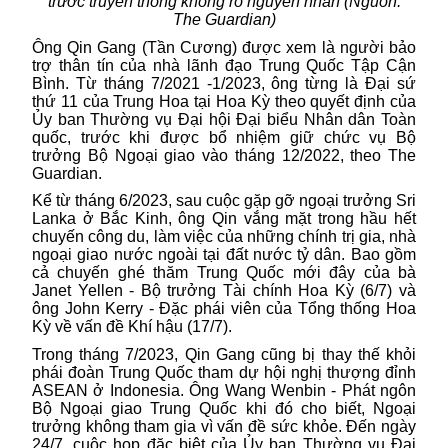
trước truyền thông không rõ nguyên nhân (Nguồn:
The Guardian)
Ông Qin Gang (Tần Cương) được xem là người bảo
trợ thân tín của nhà lãnh đạo
Trung Quốc
Tập Cận
Bình. Từ tháng 7/2021 -1/2023, ông từng là Đại sứ
thứ 11 của Trung Hoa tại Hoa Kỳ theo quyết định của
Ủy ban Thường vụ Đại hội Đại biểu Nhân dân Toàn
quốc, trước khi được bổ nhiệm giữ chức vụ Bộ
trưởng Bộ Ngoại giao vào tháng 12/2022, theo The
Guardian.
Kể từ tháng 6/2023, sau cuộc gặp gỡ ngoại trưởng Sri
Lanka ở Bắc Kinh, ông Qin vắng mặt trong hầu hết
chuyến công du, làm việc của những chính trị gia, nhà
ngoại giao nước ngoài tại đất nước tỷ dân. Bao gồm
cả chuyến ghé thăm Trung Quốc mới đây của bà
Janet Yellen - Bộ trưởng Tài chính Hoa Kỳ (6/7) và
ông John Kerry - Đặc phái viên của Tổng thống Hoa
Kỳ về vấn đề Khí hậu (17/7).
Trong tháng 7/2023, Qin Gang cũng bị thay thế khỏi
phái đoàn
Trung Quốc
tham dự hội nghị thượng đỉnh
ASEAN ở Indonesia. Ông Wang Wenbin - Phát ngôn
Bộ Ngoại giao Trung Quốc khi đó cho biết, Ngoại
trưởng không tham gia vì vấn đề sức khỏe. Đến ngày
24/7, cuộc họp đặc biệt của Ủy ban Thường vụ Đại