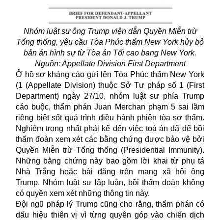
Nhóm luật sư ông Trump viện dẫn Quyền Miễn trừ
Tổng thống, yêu cầu Tòa Phúc thẩm New York hủy bỏ
bản án hình sự từ Tòa án Tối cao bang New York.
Nguồn: Appellate Division First Department
Ở hồ sơ kháng cáo gửi lên Tòa Phúc thẩm New York
(1 (Appellate Division) thuộc Sở Tư pháp số 1 (First
Department) ngày 27/10, nhóm luật sư phía Trump
cáo buộc, thẩm phán Juan Merchan phạm 5 sai lầm
riêng biệt sốt quá trình điều hành phiên tòa sơ thẩm.
Nghiêm trọng nhất phải kể đến việc toà án đã để bồi
thẩm đoàn xem xét các bằng chứng được bảo vệ bởi
Quyền Miễn trừ Tổng thống (Presidential Immunity).
Những bằng chứng này bao gồm lời khai từ phụ tá
Nhà Trắng hoặc bài đăng trên mạng xã hội ông
Trump. Nhóm luật sư lập luận, bồi thẩm đoàn không
có quyền xem xét những thông tin này.
Đội ngũ pháp lý
Trump
cũng cho rằng, thẩm phán có
dấu hiệu thiên vị vì từng quyên góp vào chiến dịch