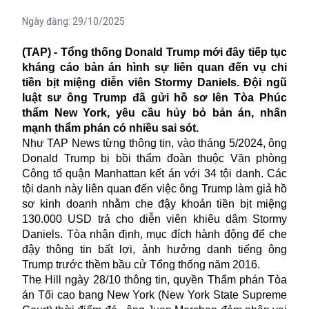
Ngày đăng:
29/10/2025
(TAP) - Tổng thống Donald Trump mới đây tiếp tục
kháng cáo bản án hình sự liên quan đến vụ chi
tiền bịt miệng diễn viên Stormy Daniels. Đội ngũ
luật sư ông Trump đã gửi hồ sơ lên Tòa Phúc
thẩm New York, yêu cầu hủy bỏ bản án, nhấn
mạnh thẩm phán có nhiều sai sót.
Như TAP News từng thông tin, vào tháng 5/2024, ông
Donald Trump bị bồi thẩm đoàn thuộc Văn phòng
Công tố quận Manhattan kết án với 34 tội danh. Các
tội danh này liên quan đến việc ông Trump làm giả hồ
sơ kinh doanh nhằm che đậy khoản tiền bịt miệng
130.000 USD trả cho diễn viên khiêu dâm Stormy
Daniels. Tòa nhận định, mục đích hành động để che
đậy thông tin bất lợi, ảnh hưởng danh tiếng ông
Trump trước thềm bầu cử Tổng thống năm 2016.
The Hill ngày 28/10 thông tin, quyền Thẩm phán Tòa
án Tối cao bang New York (New York State Supreme