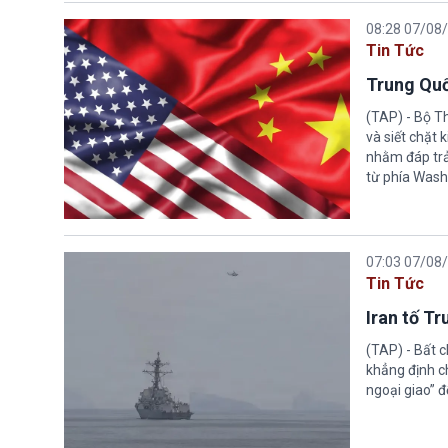
08:28 07/08
Tin Tức
Trung Quố
(TAP) - Bộ T
và siết chặt
nhằm đáp trả
từ phía Wash
07:03 07/08
Tin Tức
Iran tố T
(TAP) - Bất 
khẳng định c
ngoại giao” đ