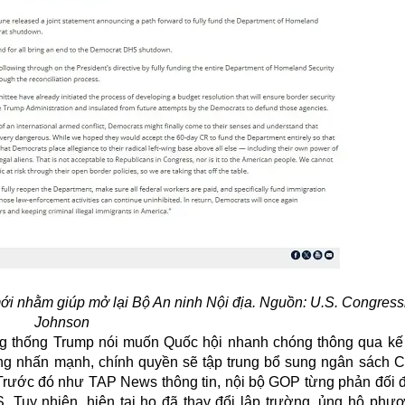
ới nhằm giúp mở lại Bộ An ninh Nội địa. Nguồn: U.S. Congres
Johnson
ng thống Trump nói muốn Quốc hội nhanh chóng thông qua kế 
ng nhấn mạnh, chính quyền sẽ tập trung bổ sung ngân sách C
 Trước đó như TAP News thông tin, nội bộ GOP từng phản đối đ
 Tuy nhiên, hiện tại họ đã thay đổi lập trường, ủng hộ phư