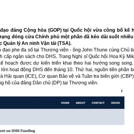
 đạo đảng Cộng hòa (GOP) tại Quốc hội vừa công bố kế 
 trạng đóng cửa Chính phủ một phần đã kéo dài suốt nhiều
 Quản lý An ninh Vận tải (TSA).
h đạo phe đa số tại Thượng viện - ông John Thune cùng Chủ tị
ch cấp ngân sách cho DHS. Trang Nghị sĩ Quốc hội Hoa Kỳ Mi
kế hoạch được dự kiến triển khai theo hai hướng song song.
n lớn hoạt động DHS đến tháng 10. Thứ hai, nguồn tiền phân b
và Hải quan (ICE), Cơ quan Bảo vệ và Tuần tra biên giới (CBP)
ủng hộ của đảng Dân chủ (DP) tại Thượng viện.