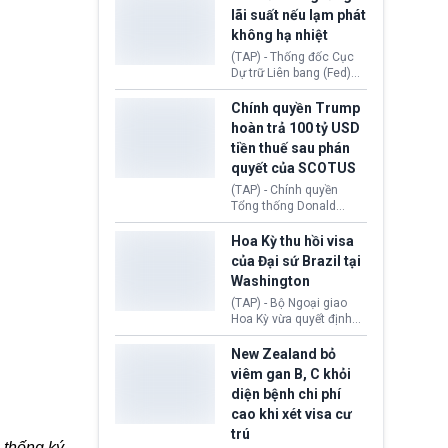
Morocco.
hiến tạng Network for
lãi suất nếu lạm phát
Hope (bang Kentucky).
không hạ nhiệt
Nguyên nhân vì đơn vị
này bị cáo buộc có nhiều
(TAP) - Thống đốc Cục
sai sót nghiêm trọng, vi
Dự trữ Liên bang (Fed)
phạm quy định về an
Lisa Cook nói sẽ ủng hộ
toàn y tế.
tăng lãi suất nếu lạm
Chính quyền Trump
phát ở Hoa Kỳ không tiếp
hoàn trả 100 tỷ USD
tục giảm trong thời gian
tiền thuế sau phán
tới.
quyết của SCOTUS
(TAP) - Chính quyền
Tổng thống Donald
Trump đã hoàn trả
khoảng 100 tỷ USD thuế
Hoa Kỳ thu hồi visa
quan từng thu theo Đạo
của Đại sứ Brazil tại
luật Quyền hạn Kinh tế
Washington
Khẩn cấp Quốc tế
(IEEPA). Động thái này
(TAP) - Bộ Ngoại giao
diễn ra sau phán quyết
Hoa Kỳ vừa quyết định
hồi tháng 2 bởi Tòa án
thu hồi thị thực (visa)
Tối cao Hoa Kỳ
của bà Maria Luiza
New Zealand bỏ
(SCOTUS) khi tuyên bố,
Ribeiro Viotti - Đại sứ
viêm gan B, C khỏi
việc áp thuế diện rộng là
Brazil tại Washington.
diện bệnh chi phí
hoàn toàn bất hợp pháp.
Động thái trên diễn ra
cao khi xét visa cư
trong bối cảnh tranh
chấp ngoại giao giữa
trú
 thống ký
chính quyền Tổng thống