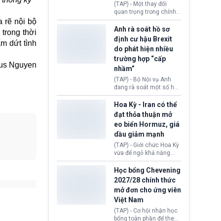
(TAP) - Một thay đổi
Donald Trump và chính
quan trọng trong chính
phủ cánh tả Tổng thống
sách nhập cư của New
a rẽ nội bộ
Brazil Luiz Inácio Lula
Zealand đang mở ra
Anh rà soát hồ sơ
da Silva đang leo thang
trong thời
thêm cơ hội cho nhiều
định cư hậu Brexit
gay gắt.
m dứt tình
người muốn định cư. Từ
do phát hiện nhiều
nay, người mắc viêm
trường hợp “cấp
gan B hoặc viêm gan C
us Nguyen
sẽ không còn bị mặc
nhầm”
định không đáp ứng tiêu
(TAP) - Bộ Nội vụ Anh
chuẩn sức khỏe chỉ vì
đang rà soát một số hồ
chi phí điều trị khi nộp hồ
sơ thuộc Chương trình
sơ xin visa cư trú.
Định cư EU (EU
Hoa Kỳ - Iran có thể
Settlement Scheme -
đạt thỏa thuận mở
EUSS) sau khi xác định
eo biển Hormuz, giá
có trường hợp được cấp
dầu giảm mạnh
quy chế cư trú hậu
Brexit “do nhầm lẫn”.
(TAP) - Giới chức Hoa Kỳ
Động thái này làm dấy
vừa để ngỏ khả năng
lên lo ngại về việc thực
sớm đạt thỏa thuận với
thi Thỏa thuận Rút khỏi
Iran nhằm mở lại eo biển
Học bổng Chevening
Liên minh châu Âu
Hormuz, mở đường cho
2027/28 chính thức
(Withdrawal
việc khôi phục hoạt
mở đơn cho ứng viên
Agreement).
động hàng hải. Những
Việt Nam
tín hiệu ngoại giao tích
cực này lập tức tác động
(TAP) - Cơ hội nhận học
đến thị trường năng
bổng toàn phần để theo