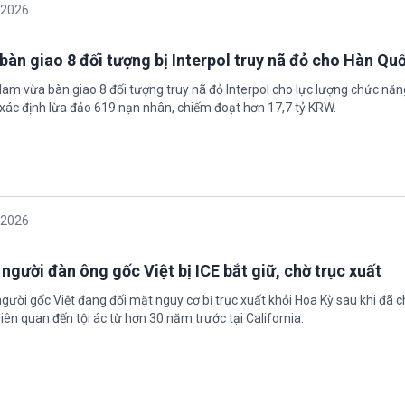
/2026
bàn giao 8 đối tượng bị Interpol truy nã đỏ cho Hàn Qu
 Nam vừa bàn giao 8 đối tượng truy nã đỏ Interpol cho lực lượng chức nă
xác định lừa đảo 619 nạn nhân, chiếm đoạt hơn 17,7 tỷ KRW.
/2026
 người đàn ông gốc Việt bị ICE bắt giữ, chờ trục xuất
gười gốc Việt đang đối mặt nguy cơ bị trục xuất khỏi Hoa Kỳ sau khi đã 
iên quan đến tội ác từ hơn 30 năm trước tại California.