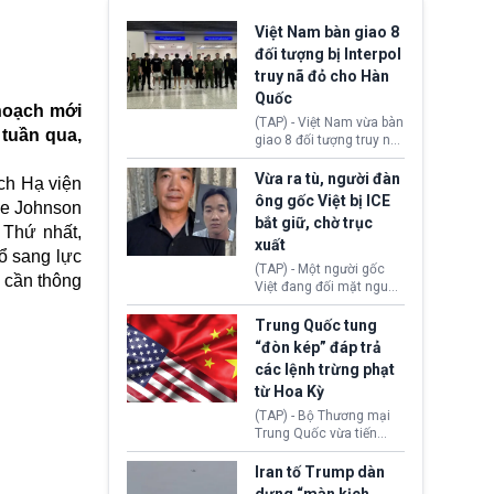
Việt Nam bàn giao 8
đối tượng bị Interpol
truy nã đỏ cho Hàn
Quốc
hoạch mới
(TAP) - Việt Nam vừa bàn
 tuần qua,
giao 8 đối tượng truy nã
đỏ Interpol cho lực lượng
chức năng Hàn Quốc.
Vừa ra tù, người đàn
ch Hạ viện
Nhóm này bị xác định
ông gốc Việt bị ICE
ke Johnson
lừa đảo 619 nạn nhân,
bắt giữ, chờ trục
chiếm đoạt hơn 17,7 tỷ
 Thứ nhất,
xuất
KRW.
ổ sang lực
(TAP) - Một người gốc
 cần thông
Việt đang đối mặt nguy
cơ bị trục xuất khỏi Hoa
Kỳ sau khi đã chấp hành
Trung Quốc tung
xong bản án liên quan
“đòn kép” đáp trả
đến tội ác từ hơn 30
các lệnh trừng phạt
năm trước tại California.
từ Hoa Kỳ
(TAP) - Bộ Thương mại
Trung Quốc vừa tiến
hành áp đặt lệnh trừng
phạt lên hàng loạt thực
Iran tố Trump dàn
thể và siết chặt kiểm