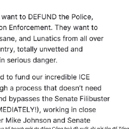
 kế hoạch mới do đảng Cộng hoà đề xuất, rồi gửi lên để Tổng