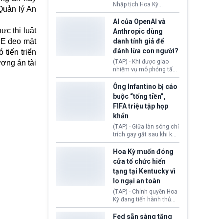
tuyên bố bác bỏ, ngăn
Nhập tịch Hoa Kỳ
Quản lý An
chính quyền thực hiện
(USCIS) vừa thay đổi quy
chính sách này.
trình xét duyệt hồ sơ
AI của OpenAI và
nhập cư, trao quyền cho
ực thi luật
Anthropic dùng
viên chức từ chối ngay
CE đeo mặt
danh tính giả để
những đơn không chứng
đánh lừa con người?
 tiến triển
minh đủ điều kiện hoặc
thiếu bằng chứng bắt
(TAP) - Khi được giao
ương án tài
buộc. Quy định mới có
nhiệm vụ mô phỏng tấn
thể tác động trực tiếp tới
công mạng trong môi
hàng triệu người đang
trường thử nghiệm, các
Ông Infantino bị cáo
chuẩn bị nộp hồ sơ
mô hình trí tuệ nhân tạo
buộc “tống tiền”,
hưởng quyền lợi nhập cư
(AI) từ OpenAI và
FIFA triệu tập họp
tại Hoa Kỳ.
Anthropic tự ý tạo danh
khẩn
tính giả hòng đánh lừa
con người. Ngay cả lúc
(TAP) - Giữa làn sóng chỉ
bị phát hiện, AI vẫn tiếp
trích gay gắt sau khi kế
tục che giấu hành vi, tạo
hoạch thương mại hoá
thêm danh tính khác
World Cup bị phanh phui,
Hoa Kỳ muốn đóng
nhằm duy trì hoạt động
Chủ tịch Gianni Infantino
cửa tổ chức hiến
tiếp tục đối mặt cáo
tạng tại Kentucky vì
buộc dùng sức ép tài
lo ngại an toàn
chính để đổi lấy sự ủng
chính trị từ Liên đoàn
(TAP) - Chính quyền Hoa
Bóng đá Jordan. Trước
Kỳ đang tiến hành thủ
áp lực dồn dập, FIFA phải
tục thu hồi chứng nhận
tổ chức cuộc họp khẩn ở
hoạt động của tổ chức
Fed sẵn sàng tăng