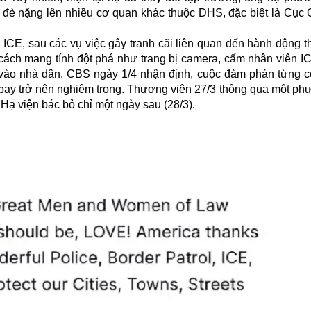
đè nặng lên nhiều cơ quan khác thuộc DHS, đặc biệt là Cục 
 ICE, sau các vụ việc gây tranh cãi liên quan đến hành động th
cách mang tính đột phá như trang bị camera, cấm nhân viên I
i vào nhà dân. CBS ngày 1/4 nhận định, cuộc đàm phán từng có
 bay trở nên nghiêm trọng. Thượng viện 27/3 thông qua một ph
ạ viện bác bỏ chỉ một ngày sau (28/3).