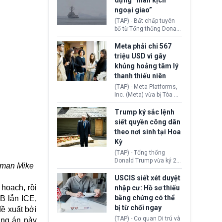
dựng “màn kịch
soát xuất khẩu máy bay
ngoại giao”
không người lái (UAV)
sang Hoa Kỳ. Động thái
(TAP) - Bất chấp tuyên
này nhằm đáp trả các
bố từ Tổng thống Donald
biện pháp hạn chế
Trump về tiến trình đàm
thương mại, áp thuế mới
phán hòa bình, Iran
Meta phải chi 567
cùng lệnh cấm công
khẳng định chưa có bất
triệu USD vì gây
nghệ gần đây từ phía
kỳ thỏa thuận nào.
khủng hoảng tâm lý
Washington.
Tehran cho rằng, Hoa Kỳ
thanh thiếu niên
chỉ đang dàn dựng “màn
kịch ngoại giao” để xoa
(TAP) - Meta Platforms,
dịu căng thẳng.
Inc. (Meta) vừa bị Tòa án
bang New Mexico yêu
cầu đóng góp 567 triệu
Trump ký sắc lệnh
USD vào một quỹ khắc
siết quyền công dân
phục hậu quả. Quyết
theo nơi sinh tại Hoa
định này diễn ra sau khi
Kỳ
toà xác định, những nền
tảng mạng xã hội
(TAP) - Tổng thống
(Facebook, Instagram)
Donald Trump vừa ký 2
sman Mike
thuộc công ty gây ra
sắc lệnh hành pháp mới
cuộc khủng hoảng sức
nhằm siết chặt chính
USCIS siết xét duyệt
khỏe tâm thần ở thanh
sách quyền công dân
hoạch, rồi
nhập cư: Hồ sơ thiếu
thiếu niên.
theo nơi sinh. Động thái
bằng chứng có thể
B lẫn ICE,
diễn ra sau khi Tòa án
bị từ chối ngay
Tối cao Hoa Kỳ
ề xuất bởi
(SCOTUS) hôm 30/7
(TAP) - Cơ quan Di trú và
ơng án này