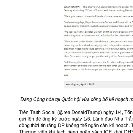
Đảng Cộng hòa tại Quốc hội vừa công bố kế hoạch m
Trên Truth Social (@realDonaldTrump) ngày 1/4, Tổ
gửi lên để ông ký trước ngày 1/6. Lãnh đạo Nhà Trắ
đồng thời tin rằng DP không thể ngăn cản kế hoạch.
Thượng viện khi tách riêng ngân sách ICE khỏi DHS.