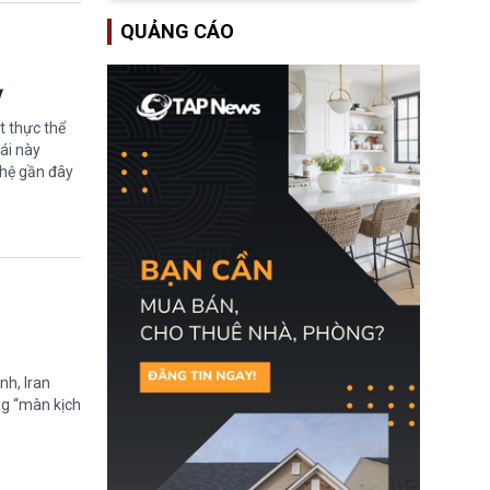
lượng ứng phó “mỏng”
Bộ Tư pháp Hoa Kỳ
có thể làm nghẽn công
QUẢNG CÁO
(DOJ) sau thời gian dài
tác cứu trợ; dẫn đến hệ
ông giữ chức quyền Bộ
thống ứng phó khẩn cấp
trưởng. Mặc dù vậy,
quốc gia quá tải.
nhiều chính trị gia đảng
ỳ
Cộng hoà (GOP) vẫn tỏ
ra hoài nghi, thậm chí
t thực thể
tuyên bố sẽ lên tiếng
ái này
phản đối khi đề cử này
ghệ gần đây
được đưa ra toàn thể bỏ
phiếu.
nh, Iran
ng “màn kịch