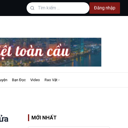
Đăng nhập
uyện
Bạn Đọc
Video
Rao Vặt
ửa
MỚI NHẤT