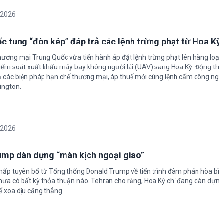
/2026
c tung “đòn kép” đáp trả các lệnh trừng phạt từ Hoa K
hương mại Trung Quốc vừa tiến hành áp đặt lệnh trừng phạt lên hàng loạ
 kiểm soát xuất khẩu máy bay không người lái (UAV) sang Hoa Kỳ. Động th
 các biện pháp hạn chế thương mại, áp thuế mới cùng lệnh cấm công n
ington.
/2026
rump dàn dựng “màn kịch ngoại giao”
chấp tuyên bố từ Tổng thống Donald Trump về tiến trình đàm phán hòa bì
hưa có bất kỳ thỏa thuận nào. Tehran cho rằng, Hoa Kỳ chỉ đang dàn dự
ể xoa dịu căng thẳng.