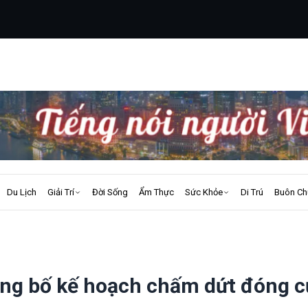
Du Lịch
Giải Trí
Đời Sống
Ẩm Thực
Sức Khỏe
Di Trú
Buôn Ch
ng bố kế hoạch chấm dứt đóng c