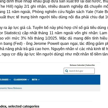
ng định thuế nhập khẩu giúp đưa sản xuất trở lại đất nước, th
(The Hill) ngày 2/1 ghi nhận, nhiều doanh nghiệp đã chuyển m
tháng 11 năm ngoái, Phòng nghiên cứu Ngân sách Yale (Yale B
suất thực tế trung bình người tiêu dùng nội địa phải chịu đạt 
 ra áp lực giá cả. Tuyên bố này phù hợp chỉ số giá tiêu dùng 
 Statistics) cập nhật tháng 11 năm ngoái vốn ghi nhận: Lạm
so với mức 3% hồi tháng 1/2025. Mặc dù mang đến tính hiệu
n bang (Fed) - ông Jerome Powell quan ngại, tác động giảm ph
khả năng phải trả giá cao hơn. Nguyên nhân vì các nhà kinh tế 
, nguy cơ đẩy áp lực lên người dùng) như một nhân tố tiềm tà