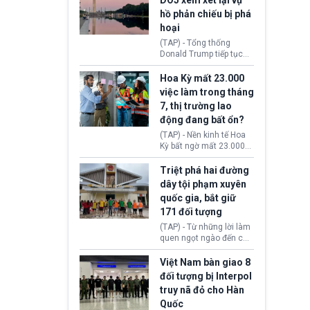
DOJ xem xét lại vụ
thường chưa xác định
hồ phản chiếu bị phá
(UAP). Những tài liệu này
hoại
bao gồm hình ảnh,
video, báo cáo từ nhiều
(TAP) - Tổng thống
cơ quan khác nhau như
Donald Trump tiếp tục
Cục Điều tra Liên bang
cho rằng, hồ phản chiếu
(FBI), Cơ quan Tình báo
trước Đài tưởng niệm
Hoa Kỳ mất 23.000
Trung ương (CIA) và Bộ
Lincoln bị phá hoại. Lãnh
việc làm trong tháng
Ngoại giao (DOS).
đạo Nhà Trắng yêu cầu
7, thị trường lao
Bộ Tư pháp (DOJ) xem
động đang bất ổn?
xét lại quyết định hủy
truy tố những cá nhân bị
(TAP) - Nền kinh tế Hoa
nghi ngờ làm hư hại
Kỳ bất ngờ mất 23.000
công trình.
việc làm vào tháng 7,
cho thấy thị trường lao
Triệt phá hai đường
động có dấu hiệu suy
dây tội phạm xuyên
yếu sau thời gian duy trì
quốc gia, bắt giữ
tương đối ổn định suốt
171 đối tượng
nửa năm 2026.
(TAP) - Từ những lời làm
quen ngọt ngào đến các
“sàn vàng ảo”, bất động
sản trực tuyến cùng
Việt Nam bàn giao 8
đường dây đánh bạc quy
đối tượng bị Interpol
mô lớn, hai tổ chức tội
truy nã đỏ cho Hàn
phạm xuyên quốc gia đã
Quốc
dựng lên mạng lưới hoạt