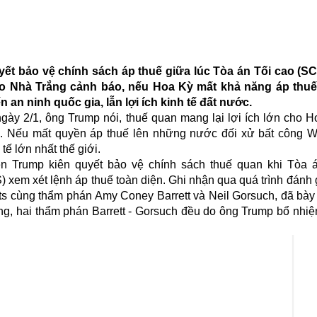
uyết bảo vệ chính sách áp thuế giữa lúc Tòa án Tối cao (
ạo Nhà Trắng cảnh báo, nếu Hoa Kỳ mất khả năng áp thuế
 an ninh quốc gia, lẫn lợi ích kinh tế đất nước.
gày 2/1, ông Trump nói, thuế quan mang lại lợi ích lớn cho H
a. Nếu mất quyền áp thuế lên những nước đối xử bất công W
tế lớn nhất thế giới.
ền Trump kiên quyết bảo vệ chính sách thuế quan khi Tòa 
) xem xét lệnh áp thuế toàn diện. Ghi nhận qua quá trình đánh 
cùng thẩm phán Amy Coney Barrett và Neil Gorsuch, đã bày 
rằng, hai thẩm phán Barrett - Gorsuch đều do ông Trump bổ nhi