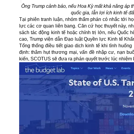
Ông Trump cảnh báo, nếu Hoa Kỳ mất khả năng áp thu
quốc gia, lẫn lợi ích kinh tế
Tại phiên tranh luận, nhóm thẩm phán có nhắc tới họ
lực các cơ quan liên bang. Căn cứ học thuyết này, n
sách tác động kinh tế hoặc chính trị lớn, nếu Quốc 
cao, Trump viện dẫn Đạo luật Quyền lực Kinh tế Khẩ
Tổng thống điều tiết giao dịch kinh tế khi tình huố
định: thâm hụt thương mại, vấn đề nhập cư, nạn buô
kiến, SCOTUS sẽ đưa ra phán quyết trước lúc nhiệm k