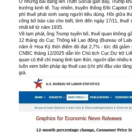
Ở những bài đăng lên Truth Social gần đây, Trump khẳ
trưởng kinh tế. Tuy nhiên, truyền thông Đồi Capitol 
phí thuế phát sinh sang người tiêu dùng. Hồi giữa 
công bố báo cáo cho biết, tính đến ngày 17/11, thuế 
nhất kể từ năm 1935.
Về lạm phát, ông Trump tuyên bố, thuế quan không gây
12 tháng do Cục Thống kê Lao động (Bureau of Labor
năm ở Hoa Kỳ thời điểm đó đạt 2,7% - tức đã giảm 
CNBC tháng 12/2025 dẫn lời Chủ tịch Cục Dự trữ Liê
quan có thể chỉ mang tính tạm thời, người dân nhiều 
luôn xem biện pháp
áp thuế
cao (chi phí đầu vào tăng
giá.