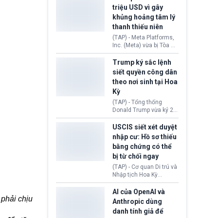
cùng lệnh cấm công
khẳng định chưa có bất
triệu USD vì gây
nghệ gần đây từ phía
kỳ thỏa thuận nào.
khủng hoảng tâm lý
Washington.
Tehran cho rằng, Hoa Kỳ
thanh thiếu niên
chỉ đang dàn dựng “màn
kịch ngoại giao” để xoa
(TAP) - Meta Platforms,
dịu căng thẳng.
Inc. (Meta) vừa bị Tòa án
bang New Mexico yêu
cầu đóng góp 567 triệu
Trump ký sắc lệnh
USD vào một quỹ khắc
siết quyền công dân
phục hậu quả. Quyết
theo nơi sinh tại Hoa
định này diễn ra sau khi
Kỳ
toà xác định, những nền
tảng mạng xã hội
(TAP) - Tổng thống
(Facebook, Instagram)
Donald Trump vừa ký 2
thuộc công ty gây ra
sắc lệnh hành pháp mới
cuộc khủng hoảng sức
nhằm siết chặt chính
USCIS siết xét duyệt
khỏe tâm thần ở thanh
sách quyền công dân
nhập cư: Hồ sơ thiếu
thiếu niên.
theo nơi sinh. Động thái
bằng chứng có thể
diễn ra sau khi Tòa án
bị từ chối ngay
Tối cao Hoa Kỳ
(SCOTUS) hôm 30/7
(TAP) - Cơ quan Di trú và
tuyên bố bác bỏ, ngăn
Nhập tịch Hoa Kỳ
chính quyền thực hiện
(USCIS) vừa thay đổi quy
chính sách này.
trình xét duyệt hồ sơ
AI của OpenAI và
 phải chịu
nhập cư, trao quyền cho
Anthropic dùng
viên chức từ chối ngay
danh tính giả để
những đơn không chứng