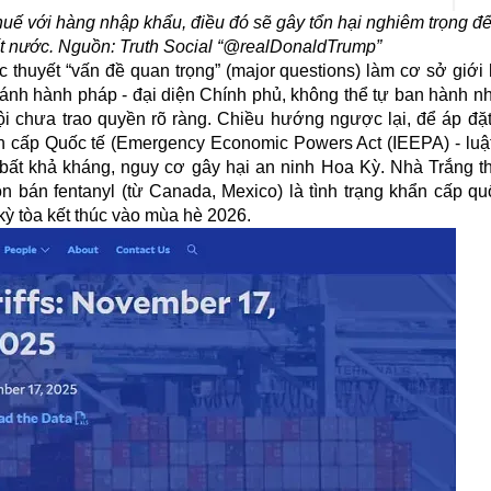
ế với hàng nhập khẩu, điều đó sẽ gây tổn hại nghiêm trọng đế
 đất nước. Nguồn: Truth Social “@realDonaldTrump”
c thuyết “vấn đề quan trọng” (major questions) làm cơ sở giới
hánh hành pháp - đại diện Chính phủ, không thể tự ban hành n
hội chưa trao quyền rõ ràng. Chiều hướng ngược lại, để áp đặ
n cấp Quốc tế (Emergency Economic Powers Act (IEEPA) - luậ
ng bất khả kháng, nguy cơ gây hại an ninh Hoa Kỳ. Nhà Trắng t
n bán fentanyl (từ Canada, Mexico) là tình trạng khẩn cấp qu
ỳ tòa kết thúc vào mùa hè 2026.