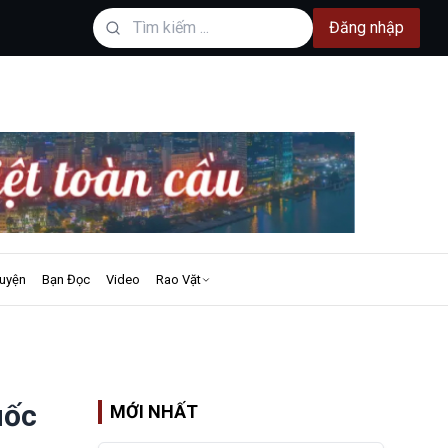
Đăng nhập
uyện
Bạn Đọc
Video
Rao Vặt
uốc
MỚI NHẤT