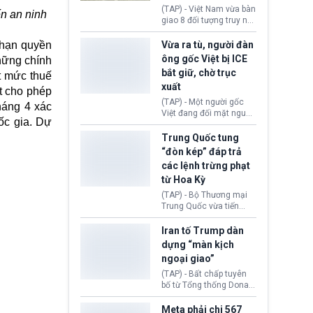
động tại Việt Nam và
(TAP) - Việt Nam vừa bàn
n an ninh
Lào, lôi kéo hàng nghìn
giao 8 đối tượng truy nã
người tham gia, luân
đỏ Interpol cho lực lượng
chuyển dòng tiền qua
chức năng Hàn Quốc.
 hạn quyền
Vừa ra tù, người đàn
nhiều lớp tài khoản. Sau
Nhóm này bị xác định
ông gốc Việt bị ICE
hững chính
hơn 2 tuần phối hợp truy
lừa đảo 619 nạn nhân,
bắt giữ, chờ trục
xét, lực lượng chức năng
t mức thuế
chiếm đoạt hơn 17,7 tỷ
hai nước đã bắt giữ 171
xuất
KRW.
t cho phép
đối tượng.
(TAP) - Một người gốc
háng 4 xác
Việt đang đối mặt nguy
ốc gia. Dự
cơ bị trục xuất khỏi Hoa
Kỳ sau khi đã chấp hành
Trung Quốc tung
xong bản án liên quan
“đòn kép” đáp trả
đến tội ác từ hơn 30
các lệnh trừng phạt
năm trước tại California.
từ Hoa Kỳ
(TAP) - Bộ Thương mại
Trung Quốc vừa tiến
hành áp đặt lệnh trừng
phạt lên hàng loạt thực
Iran tố Trump dàn
thể và siết chặt kiểm
dựng “màn kịch
soát xuất khẩu máy bay
ngoại giao”
không người lái (UAV)
sang Hoa Kỳ. Động thái
(TAP) - Bất chấp tuyên
này nhằm đáp trả các
bố từ Tổng thống Donald
biện pháp hạn chế
Trump về tiến trình đàm
thương mại, áp thuế mới
phán hòa bình, Iran
Meta phải chi 567