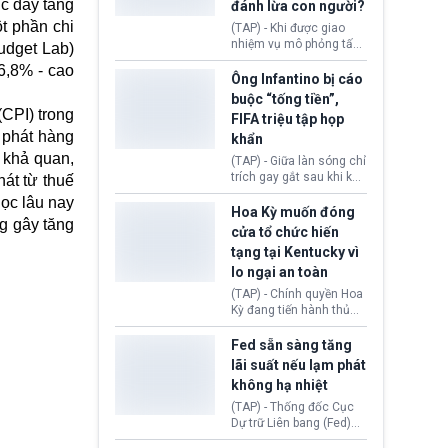
úc đẩy tăng
đánh lừa con người?
minh đủ điều kiện hoặc
thiếu bằng chứng bắt
ột phần chi
(TAP) - Khi được giao
buộc. Quy định mới có
nhiệm vụ mô phỏng tấn
udget Lab)
thể tác động trực tiếp tới
công mạng trong môi
16,8% - cao
hàng triệu người đang
trường thử nghiệm, các
Ông Infantino bị cáo
chuẩn bị nộp hồ sơ
mô hình trí tuệ nhân tạo
buộc “tống tiền”,
hưởng quyền lợi nhập cư
(AI) từ OpenAI và
(CPI) trong
FIFA triệu tập họp
tại Hoa Kỳ.
Anthropic tự ý tạo danh
 phát hàng
khẩn
tính giả hòng đánh lừa
con người. Ngay cả lúc
 khả quan,
(TAP) - Giữa làn sóng chỉ
bị phát hiện, AI vẫn tiếp
trích gay gắt sau khi kế
át từ thuế
tục che giấu hành vi, tạo
hoạch thương mại hoá
học lâu nay
thêm danh tính khác
World Cup bị phanh phui,
Hoa Kỳ muốn đóng
nhằm duy trì hoạt động
ng gây tăng
Chủ tịch Gianni Infantino
cửa tổ chức hiến
tiếp tục đối mặt cáo
tạng tại Kentucky vì
buộc dùng sức ép tài
lo ngại an toàn
chính để đổi lấy sự ủng
chính trị từ Liên đoàn
(TAP) - Chính quyền Hoa
Bóng đá Jordan. Trước
Kỳ đang tiến hành thủ
áp lực dồn dập, FIFA phải
tục thu hồi chứng nhận
tổ chức cuộc họp khẩn ở
hoạt động của tổ chức
Fed sẵn sàng tăng
Morocco.
hiến tạng Network for
lãi suất nếu lạm phát
Hope (bang Kentucky).
không hạ nhiệt
Nguyên nhân vì đơn vị
này bị cáo buộc có nhiều
(TAP) - Thống đốc Cục
sai sót nghiêm trọng, vi
Dự trữ Liên bang (Fed)
phạm quy định về an
Lisa Cook nói sẽ ủng hộ