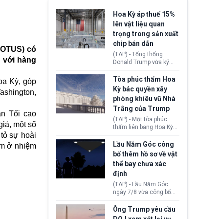
Hoa Kỳ áp thuế 15%
lên vật liệu quan
trọng trong sản xuất
chip bán dẫn
SCOTUS) có
(TAP) - Tổng thống
 với hàng
Donald Trump vừa ký
sắc lệnh áp thuế bổ
sung 15% cùng cơ chế
Tòa phúc thẩm Hoa
oa Kỳ, góp
giá sàn nhập khẩu
Kỳ bác quyền xây
ashington,
nghiêm ngặt đối với
phòng khiêu vũ Nhà
polysilicon và các sản
Trắng của Trump
phẩm hạ nguồn. Quyết
án Tối cao
định này nhằm khôi
(TAP) - Một tòa phúc
giá, một số
phục chuỗi cung ứng
thẩm liên bang Hoa Kỳ
công nghệ, năng lượng
tỏ sự hoài
vừa phán quyết, chính
mặt trời nội địa trước sự
quyền Tổng thống
Lầu Năm Góc công
ệm ở nhiệm
thống trị của Trung
Donald Trump không có
bố thêm hồ sơ về vật
Quốc.
quyền tự ý xây phòng
thể bay chưa xác
khiêu vũ mới rộng
định
khoảng 90.000 feet
vuông tại khu vực Cánh
(TAP) - Lầu Năm Góc
Đông Nhà Trắng.
ngày 7/8 vừa công bố
thêm 41 hồ sơ liên quan
đến UFO hay còn được
Ông Trump yêu cầu
gọi là hiện tượng bất