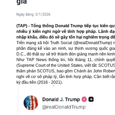
gia
Ngày đăng:
3/1/2026
(TAP) - Tổng thống Donald Trump tiếp tục kiên q
nhiều ý kiến nghi ngờ về tính hợp pháp. Lãnh đ
nhập khẩu, điều đó sẽ gây tổn hại nghiêm trọng đến
Trên mạng xã hội Truth Social (@realDonaldTrump) n
phần đáng kể vào an ninh, sự thịnh vượng quốc gi
D.C., đó thật sự sẽ trở thành đòn giáng mạnh nền kinh 
Như TAP News thông tin, hồi tháng 11, chính quy
(Supreme Court of the United States, viết tắt: SCOTUS
thẩm phán SCOTUS, bao gồm Chánh án John Roberts 
nghi về cơ sở pháp lý, lẫn tính hợp pháp. Cần biết 
kỳ đầu tiên (2016 - 2021).