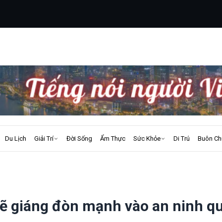
Du Lịch
Giải Trí
Đời Sống
Ẩm Thực
Sức Khỏe
Di Trú
Buôn Ch
ẽ giáng đòn mạnh vào an ninh q