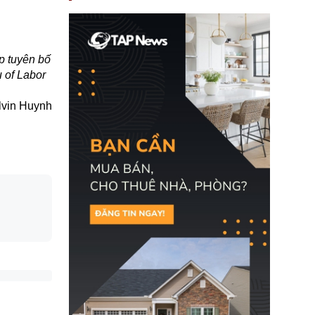
nay, người mắc viêm
gan B hoặc viêm gan C
sẽ không còn bị mặc
định không đáp ứng tiêu
chuẩn sức khỏe chỉ vì
p tuyên bố
chi phí điều trị khi nộp hồ
sơ xin visa cư trú.
 of Labor
lvin Huynh