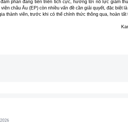
đàm phán đang tiến triển tích cực, hướng tới nỗ lực giảm th
viện châu Âu (EP) còn nhiều vấn đề cần giải quyết, đặc biệt là
ia thành viên, trước khi có thể chính thức thông qua, hoàn tất
Ka
/2026