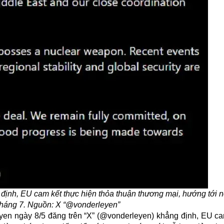
định, EU cam kết thực hiện thỏa thuận thương mại, hướng tới n
tháng 7. Nguồn: X “@vonderleyen”
eyen ngày 8/5 đăng trên “X” (@vonderleyen) khẳng định,
EU
ca