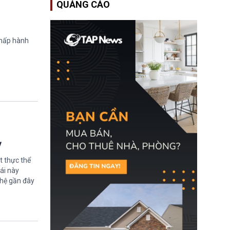
QUẢNG CÁO
Bộ An ninh Nội địa Hoa
Kỳ (DHS) đang đối mặt
nguy cơ thiếu hụt lực
lượng trầm trọng. Điều
này cần được đặc biệt
chấp hành
chú ý bởi nếu các siêu
bão đổ bộ Hoa Kỳ ở nửa
cuối năm 2026, lực
lượng ứng phó “mỏng”
có thể làm nghẽn công
tác cứu trợ; dẫn đến hệ
thống ứng phó khẩn cấp
quốc gia quá tải.
ỳ
t thực thể
ái này
ghệ gần đây