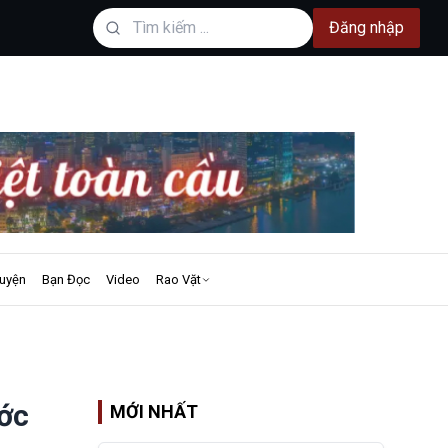
Đăng nhập
uyện
Bạn Đọc
Video
Rao Vặt
ớc
MỚI NHẤT