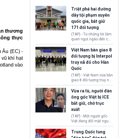
Triệt phá hai đường
dây tội phạm xuyên
quốc gia, bắt giữ
171 đối tượng
uận thương
(TAP) - Từ những lời làm
hông thực
quen ngọt ngào đến các
“sàn vàng ảo”, bất động
sản trực tuyến cùng
Việt Nam bàn giao 8
 Âu (EC) -
đường dây đánh bạc quy
đối tượng bị Interpol
vũ khí hạt
mô lớn, hai tổ chức tội
truy nã đỏ cho Hàn
phạm xuyên quốc gia đã
otland vào
Quốc
dựng lên mạng lưới hoạt
động tại Việt Nam và
(TAP) - Việt Nam vừa bàn
Lào, lôi kéo hàng nghìn
giao 8 đối tượng truy nã
người tham gia, luân
đỏ Interpol cho lực lượng
chuyển dòng tiền qua
chức năng Hàn Quốc.
Vừa ra tù, người đàn
nhiều lớp tài khoản. Sau
Nhóm này bị xác định
ông gốc Việt bị ICE
hơn 2 tuần phối hợp truy
lừa đảo 619 nạn nhân,
bắt giữ, chờ trục
xét, lực lượng chức năng
chiếm đoạt hơn 17,7 tỷ
hai nước đã bắt giữ 171
xuất
KRW.
đối tượng.
(TAP) - Một người gốc
Việt đang đối mặt nguy
cơ bị trục xuất khỏi Hoa
Kỳ sau khi đã chấp hành
Trung Quốc tung
xong bản án liên quan