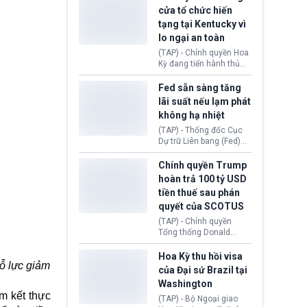
nhằm duy trì hoạt động
Chủ tịch Gianni Infantino
cửa tổ chức hiến
tiếp tục đối mặt cáo
tạng tại Kentucky vì
buộc dùng sức ép tài
lo ngại an toàn
chính để đổi lấy sự ủng
chính trị từ Liên đoàn
(TAP) - Chính quyền Hoa
Bóng đá Jordan. Trước
Kỳ đang tiến hành thủ
áp lực dồn dập, FIFA phải
tục thu hồi chứng nhận
tổ chức cuộc họp khẩn ở
hoạt động của tổ chức
Fed sẵn sàng tăng
Morocco.
hiến tạng Network for
lãi suất nếu lạm phát
Hope (bang Kentucky).
không hạ nhiệt
Nguyên nhân vì đơn vị
này bị cáo buộc có nhiều
(TAP) - Thống đốc Cục
sai sót nghiêm trọng, vi
Dự trữ Liên bang (Fed)
phạm quy định về an
Lisa Cook nói sẽ ủng hộ
toàn y tế.
tăng lãi suất nếu lạm
Chính quyền Trump
phát ở Hoa Kỳ không tiếp
hoàn trả 100 tỷ USD
tục giảm trong thời gian
tiền thuế sau phán
tới.
quyết của SCOTUS
(TAP) - Chính quyền
Tổng thống Donald
Trump đã hoàn trả
khoảng 100 tỷ USD thuế
Hoa Kỳ thu hồi visa
ỗ lực giảm
quan từng thu theo Đạo
của Đại sứ Brazil tại
luật Quyền hạn Kinh tế
Washington
Khẩn cấp Quốc tế
m kết thực
(IEEPA). Động thái này
(TAP) - Bộ Ngoại giao