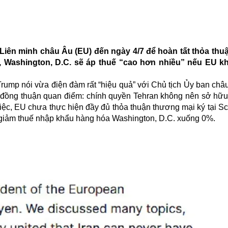
 Liên minh châu Âu (EU) đến ngày 4/7 để hoàn tất thỏa th
 Washington, D.C. sẽ áp thuế “cao hơn nhiều” nếu EU k
rump nói vừa điện đàm rất “hiệu quả” với Chủ tịch Ủy ban châu
u đồng thuận quan điểm: chính quyền Tehran không nên sở hữu 
iệc, EU chưa thực hiện đầy đủ thỏa thuận thương mại ký tại Sc
 giảm thuế nhập khẩu hàng hóa Washington, D.C. xuống 0%.