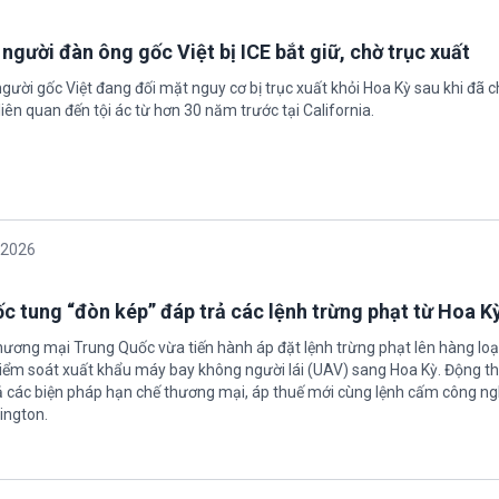
 người đàn ông gốc Việt bị ICE bắt giữ, chờ trục xuất
gười gốc Việt đang đối mặt nguy cơ bị trục xuất khỏi Hoa Kỳ sau khi đã 
iên quan đến tội ác từ hơn 30 năm trước tại California.
/2026
c tung “đòn kép” đáp trả các lệnh trừng phạt từ Hoa K
hương mại Trung Quốc vừa tiến hành áp đặt lệnh trừng phạt lên hàng loạ
 kiểm soát xuất khẩu máy bay không người lái (UAV) sang Hoa Kỳ. Động th
 các biện pháp hạn chế thương mại, áp thuế mới cùng lệnh cấm công n
ington.