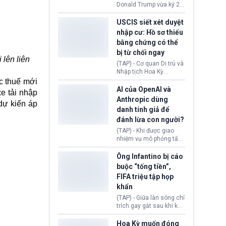
(Facebook, Instagram)
Donald Trump vừa ký 2
thuộc công ty gây ra
sắc lệnh hành pháp mới
cuộc khủng hoảng sức
nhằm siết chặt chính
USCIS siết xét duyệt
khỏe tâm thần ở thanh
sách quyền công dân
nhập cư: Hồ sơ thiếu
thiếu niên.
theo nơi sinh. Động thái
bằng chứng có thể
diễn ra sau khi Tòa án
bị từ chối ngay
Tối cao Hoa Kỳ
 lên liên
(SCOTUS) hôm 30/7
(TAP) - Cơ quan Di trú và
tuyên bố bác bỏ, ngăn
Nhập tịch Hoa Kỳ
chính quyền thực hiện
(USCIS) vừa thay đổi quy
c thuế mới
chính sách này.
trình xét duyệt hồ sơ
AI của OpenAI và
e tải nhập
nhập cư, trao quyền cho
Anthropic dùng
dự kiến áp
viên chức từ chối ngay
danh tính giả để
những đơn không chứng
đánh lừa con người?
minh đủ điều kiện hoặc
thiếu bằng chứng bắt
(TAP) - Khi được giao
buộc. Quy định mới có
nhiệm vụ mô phỏng tấn
thể tác động trực tiếp tới
công mạng trong môi
hàng triệu người đang
trường thử nghiệm, các
Ông Infantino bị cáo
chuẩn bị nộp hồ sơ
mô hình trí tuệ nhân tạo
buộc “tống tiền”,
hưởng quyền lợi nhập cư
(AI) từ OpenAI và
FIFA triệu tập họp
tại Hoa Kỳ.
Anthropic tự ý tạo danh
khẩn
tính giả hòng đánh lừa
con người. Ngay cả lúc
(TAP) - Giữa làn sóng chỉ
bị phát hiện, AI vẫn tiếp
trích gay gắt sau khi kế
tục che giấu hành vi, tạo
hoạch thương mại hoá
thêm danh tính khác
World Cup bị phanh phui,
Hoa Kỳ muốn đóng