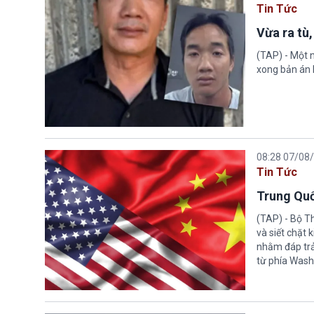
Tin Tức
Vừa ra tù,
(TAP) - Một n
xong bản án l
08:28 07/08
Tin Tức
Trung Quố
(TAP) - Bộ T
và siết chặt
nhằm đáp trả
từ phía Wash