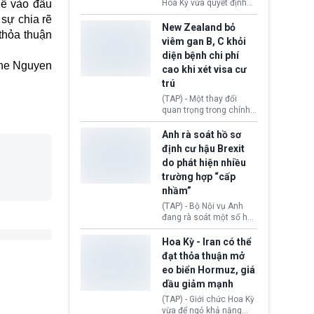
diễn ra sau phán quyết
uế vào đầu
Hoa Kỳ vừa quyết định
hồi tháng 2 bởi Tòa án
thu hồi thị thực (visa)
 sự chia rẽ
Tối cao Hoa Kỳ
của bà Maria Luiza
New Zealand bỏ
 thỏa thuận
(SCOTUS) khi tuyên bố,
Ribeiro Viotti - Đại sứ
viêm gan B, C khỏi
việc áp thuế diện rộng là
Brazil tại Washington.
diện bệnh chi phí
hoàn toàn bất hợp pháp.
Động thái trên diễn ra
ne Nguyen
cao khi xét visa cư
trong bối cảnh tranh
chấp ngoại giao giữa
trú
chính quyền Tổng thống
(TAP) - Một thay đổi
Donald Trump và chính
quan trọng trong chính
phủ cánh tả Tổng thống
sách nhập cư của New
Brazil Luiz Inácio Lula
Zealand đang mở ra
Anh rà soát hồ sơ
da Silva đang leo thang
thêm cơ hội cho nhiều
định cư hậu Brexit
gay gắt.
người muốn định cư. Từ
do phát hiện nhiều
nay, người mắc viêm
trường hợp “cấp
gan B hoặc viêm gan C
sẽ không còn bị mặc
nhầm”
định không đáp ứng tiêu
(TAP) - Bộ Nội vụ Anh
chuẩn sức khỏe chỉ vì
đang rà soát một số hồ
chi phí điều trị khi nộp hồ
sơ thuộc Chương trình
sơ xin visa cư trú.
Định cư EU (EU
Hoa Kỳ - Iran có thể
Settlement Scheme -
đạt thỏa thuận mở
EUSS) sau khi xác định
eo biển Hormuz, giá
có trường hợp được cấp
dầu giảm mạnh
quy chế cư trú hậu
Brexit “do nhầm lẫn”.
(TAP) - Giới chức Hoa Kỳ
Động thái này làm dấy
vừa để ngỏ khả năng