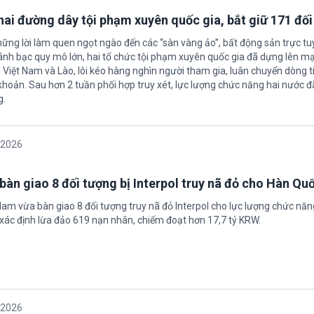
 hai đường dây tội phạm xuyên quốc gia, bắt giữ 171 đố
hững lời làm quen ngọt ngào đến các “sàn vàng ảo”, bất động sản trực t
nh bạc quy mô lớn, hai tổ chức tội phạm xuyên quốc gia đã dựng lên mạ
 Việt Nam và Lào, lôi kéo hàng nghìn người tham gia, luân chuyển dòng t
 khoản. Sau hơn 2 tuần phối hợp truy xét, lực lượng chức năng hai nước đ
g.
/2026
bàn giao 8 đối tượng bị Interpol truy nã đỏ cho Hàn Qu
 Nam vừa bàn giao 8 đối tượng truy nã đỏ Interpol cho lực lượng chức nă
xác định lừa đảo 619 nạn nhân, chiếm đoạt hơn 17,7 tỷ KRW.
/2026