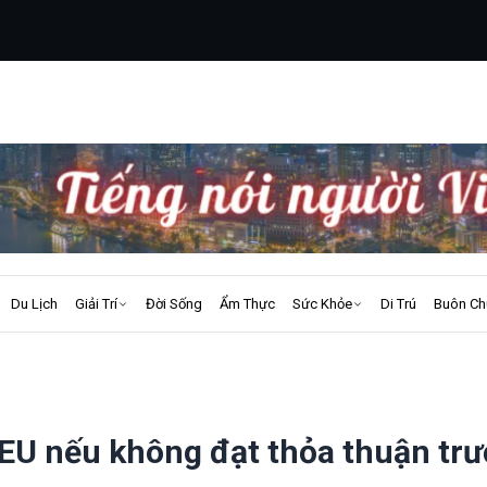
Du Lịch
Giải Trí
Đời Sống
Ẩm Thực
Sức Khỏe
Di Trú
Buôn Ch
EU nếu không đạt thỏa thuận trư