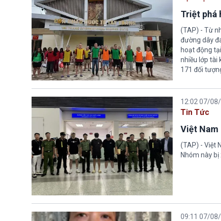
Triệt phá
(TAP) - Từ n
đường dây đá
hoạt động tại
nhiều lớp tài
171 đối tượn
12:02 07/08
Tin Tức
Việt Nam 
(TAP) - Việt
Nhóm này bị 
09:11 07/08