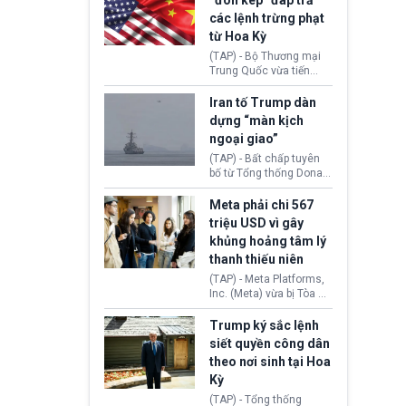
“đòn kép” đáp trả
đến tội ác từ hơn 30
các lệnh trừng phạt
năm trước tại California.
từ Hoa Kỳ
(TAP) - Bộ Thương mại
Trung Quốc vừa tiến
hành áp đặt lệnh trừng
phạt lên hàng loạt thực
Iran tố Trump dàn
thể và siết chặt kiểm
dựng “màn kịch
soát xuất khẩu máy bay
ngoại giao”
không người lái (UAV)
sang Hoa Kỳ. Động thái
(TAP) - Bất chấp tuyên
này nhằm đáp trả các
bố từ Tổng thống Donald
biện pháp hạn chế
Trump về tiến trình đàm
thương mại, áp thuế mới
phán hòa bình, Iran
Meta phải chi 567
cùng lệnh cấm công
khẳng định chưa có bất
triệu USD vì gây
nghệ gần đây từ phía
kỳ thỏa thuận nào.
khủng hoảng tâm lý
Washington.
Tehran cho rằng, Hoa Kỳ
thanh thiếu niên
chỉ đang dàn dựng “màn
kịch ngoại giao” để xoa
(TAP) - Meta Platforms,
dịu căng thẳng.
Inc. (Meta) vừa bị Tòa án
bang New Mexico yêu
cầu đóng góp 567 triệu
Trump ký sắc lệnh
USD vào một quỹ khắc
siết quyền công dân
phục hậu quả. Quyết
theo nơi sinh tại Hoa
định này diễn ra sau khi
Kỳ
toà xác định, những nền
tảng mạng xã hội
(TAP) - Tổng thống