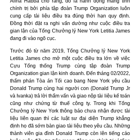
Alina Habba cho rằng, đó là hành động mang tính
chính trị bởi phía tập đoàn Trump Organization luôn
cung cấp tài liệu điều tra đúng thời hạn quy định.
Đồng thời đặt ra nghi vấn dường như cuộc
điều tra
gian lận
của Tổng Chưởng lý New York Letitia James
đang đi vào ngõ cục.
Trước đó từ năm 2019, Tổng Chưởng lý New York
Letitia James cho mở một cuộc điều tra lớn về việc
Cựu Tổng thống Trump cùng tập đoàn Trump
Organization gian lận kinh doanh. Đến tháng 02/2022,
thẩm phán Tòa án Tối cao bang New York yêu cầu
Donald Trump cùng hai người con (Donald Trump Jr
và Ivanka) trả lời thẩm vấn và giao nộp tài liệu kế toán
cũng như chứng từ thuế công ty. Trong khi Tổng
Chưởng lý New York thông báo chưa nhận được tài
liệu liên quan thì các luật sư đại diện Trump khẳng
định họ đã sớm bàn giao tài liệu theo yêu cầu. Những
thành viên gia đình Donald Trump còn lên tiếng cáo