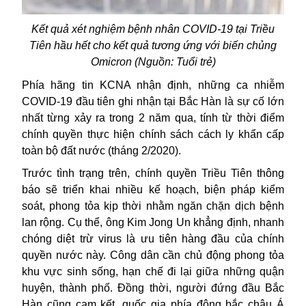
Kết quả xét nghiệm bệnh nhân COVID-19 tại Triều
Tiên hầu hết cho kết quả tương ứng với biến chủng
Omicron (Nguồn: Tuổi trẻ)
Phía hãng tin KCNA nhận định, những ca nhiễm
COVID-19 đầu tiên ghi nhận tại
Bắc Hàn
là sự cố lớn
nhất từng xảy ra trong 2 năm qua, tính từ thời điểm
chính quyền thực hiện chính sách cách ly khẩn cấp
toàn bộ đất nước (tháng 2/2020).
Trước tình trạng trên, chính quyền Triều Tiên thông
báo sẽ triển khai nhiều kế hoạch, biện pháp kiểm
soát, phong tỏa kịp thời nhằm ngăn chặn dịch bệnh
lan rộng. Cụ thể, ông Kim Jong Un khẳng định, nhanh
chóng diệt trừ virus là ưu tiên hàng đầu của chính
quyền nước này. Công dân cần chủ động phong tỏa
khu vực sinh sống, hạn chế đi lại giữa những quận
huyện, thành phố. Đồng thời, người đứng đầu Bắc
Hàn cũng cam kết, quốc gia phía đông bắc châu Á