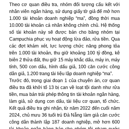
Theo cơ quan điều tra, nhóm đối tượng cấu kết với
nhân viên ngân hàng, sử dụng giấy tờ giả để mở hơn
1.000 tài khoản doanh nghiệp “ma”, đồng thời mua
10.000 tài khoản cá nhân không chính chủ. Hệ thống
số tài khoản này sẽ được bán cho băng nhóm tại
Campuchia phục vụ hoạt động
lừa đảo
, rửa tiền. Qua
các đợt khám xét, lực lượng chức năng phong tỏa
trên 1.000 tài khoản, thu giữ khoảng 100 tỷ đồng, kê
biên 2 thửa đất, thu giữ 15 máy khắc dấu, máy in, máy
tính, 500 con dấu, hình dấu giả, 100 căn cước công
dân giả, 1.200 trang tài liệu lập doanh nghiệp “ma”.
Trước đó, trong giai đoạn 1 của chuyên án, cơ quan
điều tra đã khởi tố 13 bị can về loạt tội danh như rửa
tiền, mua bán trái phép thông tin tài khoản ngân hàng,
làm giả, sử dụng con dấu, tài liệu cơ quan, tổ chức.
Kết quả điều tra ghi nhận, từ năm 2022 đến cuối năm
2024, chủ mưu 36 tuổi trú Đà Nẵng làm giả căn cước
công dân thành lập 187 doanh nghiệp, mở hơn 600
tài khoản ngân hàng bán cho nhóm tội phạm nước