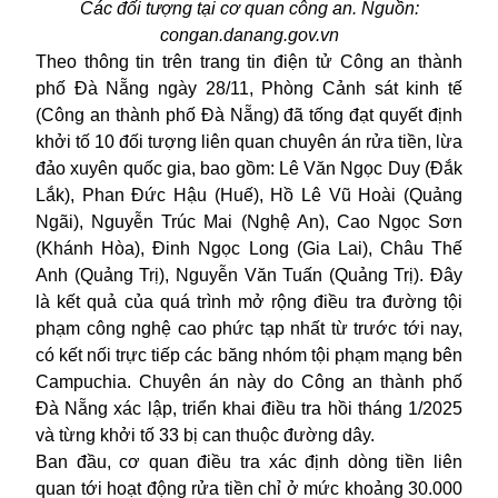
Các đối tượng tại cơ quan công an. Nguồn:
congan.danang.gov.vn
Theo thông tin trên trang tin điện tử Công an thành
phố Đà Nẵng ngày 28/11, Phòng Cảnh sát kinh tế
(Công an thành phố Đà Nẵng) đã tống đạt quyết định
khởi tố 10 đối tượng liên quan chuyên án rửa tiền, lừa
đảo xuyên quốc gia, bao gồm: Lê Văn Ngọc Duy (Đắk
Lắk), Phan Đức Hậu (Huế), Hồ Lê Vũ Hoài (Quảng
Ngãi), Nguyễn Trúc Mai (Nghệ An), Cao Ngọc Sơn
(Khánh Hòa), Đinh Ngọc Long (Gia Lai), Châu Thế
Anh (Quảng Trị), Nguyễn Văn Tuấn (Quảng Trị). Đây
là kết quả của quá trình mở rộng điều tra đường tội
phạm công nghệ cao phức tạp nhất từ trước tới nay,
có kết nối trực tiếp các băng nhóm tội phạm mạng bên
Campuchia. Chuyên án này do Công an thành phố
Đà Nẵng xác lập, triển khai điều tra hồi tháng 1/2025
và từng khởi tố 33 bị can thuộc đường dây.
Ban đầu, cơ quan điều tra xác định dòng tiền liên
quan tới hoạt động rửa tiền chỉ ở mức khoảng 30.000