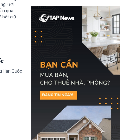
nay, người mắc viêm
ng lưới
gan B hoặc viêm gan C
iền qua
sẽ không còn bị mặc
ã bắt giữ
định không đáp ứng tiêu
chuẩn sức khỏe chỉ vì
chi phí điều trị khi nộp hồ
sơ xin visa cư trú.
ốc
ng Hàn Quốc.