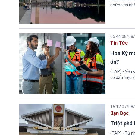
những cá nhâ
05:44 08/08
Tin Tức
Hoa Kỳ mấ
ổn?
(TAP) - Nền k
có dấu hiệu s
16:12 07/08
Bạn Đọc
Triệt phá
(TAP) - Từ n