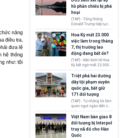
DOJ xem xét lại vụ
thường chưa xác định
hồ phản chiếu bị phá
(UAP). Những tài liệu này
hoại
bao gồm hình ảnh,
video, báo cáo từ nhiều
(TAP) - Tổng thống
cơ quan khác nhau như
Donald Trump tiếp tục
Cục Điều tra Liên bang
cho rằng, hồ phản chiếu
g chức năng
(FBI), Cơ quan Tình báo
trước Đài tưởng niệm
Hoa Kỳ mất 23.000
Trung ương (CIA) và Bộ
Lincoln bị phá hoại. Lãnh
 điều tra,
việc làm trong tháng
Ngoại giao (DOS).
đạo Nhà Trắng yêu cầu
phải đưa lệ
7, thị trường lao
Bộ Tư pháp (DOJ) xem
động đang bất ổn?
xét lại quyết định hủy
n hệ thống
truy tố những cá nhân bị
(TAP) - Nền kinh tế Hoa
g như: tội
nghi ngờ làm hư hại
Kỳ bất ngờ mất 23.000
công trình.
việc làm vào tháng 7,
cho thấy thị trường lao
Triệt phá hai đường
động có dấu hiệu suy
dây tội phạm xuyên
yếu sau thời gian duy trì
quốc gia, bắt giữ
tương đối ổn định suốt
171 đối tượng
nửa năm 2026.
(TAP) - Từ những lời làm
quen ngọt ngào đến các
“sàn vàng ảo”, bất động
sản trực tuyến cùng
Việt Nam bàn giao 8
đường dây đánh bạc quy
đối tượng bị Interpol
mô lớn, hai tổ chức tội
truy nã đỏ cho Hàn
phạm xuyên quốc gia đã
Quốc
dựng lên mạng lưới hoạt