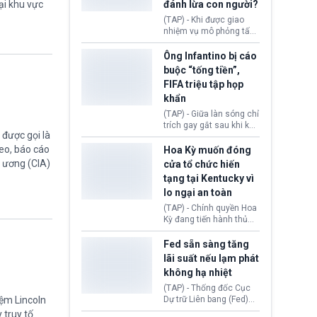
đánh lừa con người?
ại khu vực
minh đủ điều kiện hoặc
thiếu bằng chứng bắt
(TAP) - Khi được giao
buộc. Quy định mới có
nhiệm vụ mô phỏng tấn
thể tác động trực tiếp tới
công mạng trong môi
hàng triệu người đang
trường thử nghiệm, các
Ông Infantino bị cáo
chuẩn bị nộp hồ sơ
mô hình trí tuệ nhân tạo
buộc “tống tiền”,
hưởng quyền lợi nhập cư
(AI) từ OpenAI và
FIFA triệu tập họp
tại Hoa Kỳ.
Anthropic tự ý tạo danh
khẩn
tính giả hòng đánh lừa
con người. Ngay cả lúc
(TAP) - Giữa làn sóng chỉ
bị phát hiện, AI vẫn tiếp
trích gay gắt sau khi kế
tục che giấu hành vi, tạo
được gọi là
hoạch thương mại hoá
thêm danh tính khác
World Cup bị phanh phui,
eo, báo cáo
Hoa Kỳ muốn đóng
nhằm duy trì hoạt động
Chủ tịch Gianni Infantino
g ương (CIA)
cửa tổ chức hiến
tiếp tục đối mặt cáo
tạng tại Kentucky vì
buộc dùng sức ép tài
lo ngại an toàn
chính để đổi lấy sự ủng
chính trị từ Liên đoàn
(TAP) - Chính quyền Hoa
Bóng đá Jordan. Trước
Kỳ đang tiến hành thủ
áp lực dồn dập, FIFA phải
tục thu hồi chứng nhận
tổ chức cuộc họp khẩn ở
hoạt động của tổ chức
Fed sẵn sàng tăng
Morocco.
hiến tạng Network for
lãi suất nếu lạm phát
Hope (bang Kentucky).
không hạ nhiệt
Nguyên nhân vì đơn vị
này bị cáo buộc có nhiều
(TAP) - Thống đốc Cục
sai sót nghiêm trọng, vi
Dự trữ Liên bang (Fed)
iệm Lincoln
phạm quy định về an
Lisa Cook nói sẽ ủng hộ
 truy tố