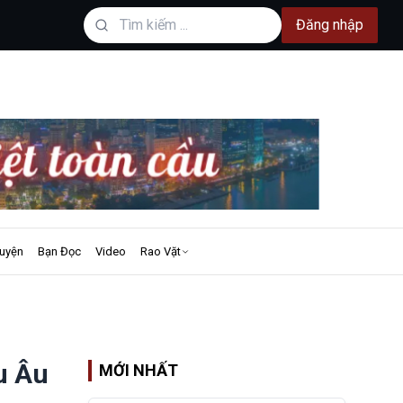
Đăng nhập
uyện
Bạn Đọc
Video
Rao Vặt
u Âu
MỚI NHẤT