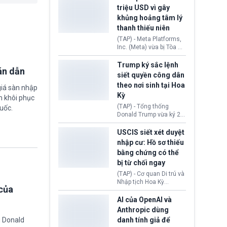
cùng lệnh cấm công
khẳng định chưa có bất
triệu USD vì gây
nghệ gần đây từ phía
kỳ thỏa thuận nào.
khủng hoảng tâm lý
Washington.
Tehran cho rằng, Hoa Kỳ
thanh thiếu niên
chỉ đang dàn dựng “màn
kịch ngoại giao” để xoa
(TAP) - Meta Platforms,
dịu căng thẳng.
Inc. (Meta) vừa bị Tòa án
bang New Mexico yêu
cầu đóng góp 567 triệu
Trump ký sắc lệnh
án dẫn
USD vào một quỹ khắc
siết quyền công dân
phục hậu quả. Quyết
theo nơi sinh tại Hoa
giá sàn nhập
định này diễn ra sau khi
Kỳ
toà xác định, những nền
m khôi phục
tảng mạng xã hội
(TAP) - Tổng thống
uốc.
(Facebook, Instagram)
Donald Trump vừa ký 2
thuộc công ty gây ra
sắc lệnh hành pháp mới
cuộc khủng hoảng sức
nhằm siết chặt chính
USCIS siết xét duyệt
khỏe tâm thần ở thanh
sách quyền công dân
nhập cư: Hồ sơ thiếu
thiếu niên.
theo nơi sinh. Động thái
bằng chứng có thể
diễn ra sau khi Tòa án
bị từ chối ngay
Tối cao Hoa Kỳ
(SCOTUS) hôm 30/7
(TAP) - Cơ quan Di trú và
tuyên bố bác bỏ, ngăn
Nhập tịch Hoa Kỳ
chính quyền thực hiện
của
(USCIS) vừa thay đổi quy
chính sách này.
trình xét duyệt hồ sơ
AI của OpenAI và
nhập cư, trao quyền cho
Anthropic dùng
viên chức từ chối ngay
danh tính giả để
g Donald
những đơn không chứng