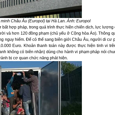
 minh Châu Âu (Europol)
tại Hà Lan. Ảnh:
Europol
ư bất hợp pháp, trong quá trình thực hiện chiến dịch, lực lượn
ười
và hơn 120
đồng phạ
m (chủ yếu ở Cộng hòa
Áo
)
.
Thông qua
ùng nguy hiểm. Để
có thể
sang biên giới Châu Âu,
người di cư 
10.000 E
uro
. Khoản thanh toán này được thực hiện tinh vi trê
danh không có biên nhận) dùng cho hành vi
phạm pháp
nói chun
ránh bị
cơ quan chức năng phát hiệ
n
.