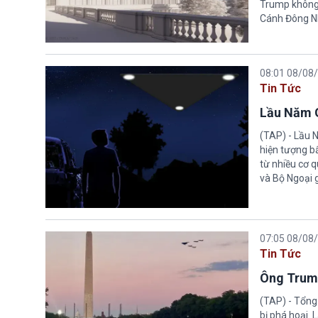
Trump không 
Cánh Đông N
08:01 08/08
Tin Tức
Lầu Năm G
(TAP) - Lầu 
hiện tượng b
từ nhiều cơ 
và Bộ Ngoại 
07:05 08/08
Tin Tức
Ông Trump
(TAP) - Tổng
bị phá hoại.