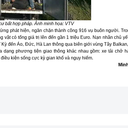
 cư bất hợp pháp. Ảnh minh họa: VTV
ừng phát hiện, ngăn chặn thành công 916 vụ buôn ngườ
i.
Tro
g vậ
t có
tổng giá trị lên đến gần 1 triệu E
uro.
Nạn nhân c
hủ yế
 Kỳ đến Áo, Đứ
c,
Hà Lan
thông
qua
biên giới
vùng Tây Balkan
dạng phương tiện giao thông khác nhau gồm: xe tải chở hà
i
điều kiện
sống
cực kỳ
gian
khổ và nguy hiể
m
.
Minh