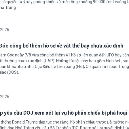
có quyền tự ý xây phòng khiêu vũ mới rộng khoảng 90.000 feet vuông t
hà Trắng.
/2026
óc công bố thêm hồ sơ về vật thể bay chưa xác định
Năm Góc ngày 7/8 vừa công bố thêm 41 hồ sơ liên quan đến UFO hay còn 
ất thường chưa xác định (UAP). Những tài liệu này bao gồm hình ảnh, vid
quan khác nhau như Cục Điều tra Liên bang (FBI), Cơ quan Tình báo Trun
giao (DOS).
/2026
 yêu cầu DOJ xem xét lại vụ hồ phản chiếu bị phá hoại
 thống Donald Trump tiếp tục cho rằng, hồ phản chiếu trước Đài tưởng n
 Lãnh đạo Nhà Trắng yêu cầu Bộ Tư pháp (DOJ) xem xét lại quyết định hủy