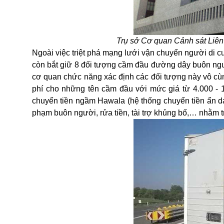
Trụ sở
Cơ quan Cảnh sát Liên
Ngoài việc triệt phá mạng lưới vận chuyển người di c
còn bắt giữ
8 đối tượng cầm đầu đường dây buôn ng
cơ quan chức năng
xác định các đối tượng này vô c
phí cho
những tên cầm đầu
với mức giá từ
4.000
-
chuyển tiền ngầm
Hawala
(hệ thống chuyển tiền ẩn 
phạm buôn người, rửa tiền, tài trợ khủng
bố,…
nhằm t