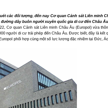
 quét các đối tượng, đến nay Cơ
quan Cả
nh sát Liên minh C
g đường dây buôn người xuyên quốc gia di cư đến Châu Âu
022,
Cơ quan Cả
nh sát Liên minh C
hâu Âu (Europol)
vừa thông
000 người di cư
trái phép
đế
n Châu Âu. Được biết
,
đây là kết 
Europol
phối hợp cùng một số lực lượng đặc nhiệm tại
Đứ
c,
Áo