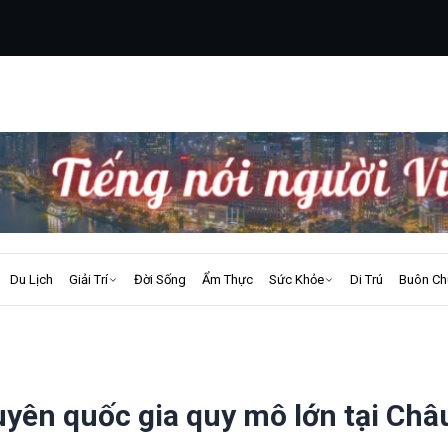
Du Lịch
Giải Trí
Đời Sống
Ẩm Thực
Sức Khỏe
Di Trú
Buôn Ch
uyên quốc gia quy mô lớn tại Châ