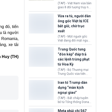
động tại Việt Nam và
(TAP) - Việt Nam vừa bàn
Lào, lôi kéo hàng nghìn
giao 8 đối tượng truy nã
người tham gia, luân
đỏ Interpol cho lực lượng
chuyển dòng tiền qua
chức năng Hàn Quốc.
Vừa ra tù, người đàn
nhiều lớp tài khoản. Sau
Nhóm này bị xác định
ông gốc Việt bị ICE
hơn 2 tuần phối hợp truy
lừa đảo 619 nạn nhân,
bắt giữ, chờ trục
xét, lực lượng chức năng
ng đó, tiến
chiếm đoạt hơn 17,7 tỷ
hai nước đã bắt giữ 171
xuất
KRW.
u là ngườ
i
đối tượng.
(TAP) - Một người gốc
, Romania,
Việt đang đối mặt nguy
ng, xe tải
cơ bị trục xuất khỏi Hoa
Kỳ sau khi đã chấp hành
Trung Quốc tung
xong bản án liên quan
“đòn kép” đáp trả
 Huy (TH)
đến tội ác từ hơn 30
các lệnh trừng phạt
năm trước tại California.
từ Hoa Kỳ
(TAP) - Bộ Thương mại
Trung Quốc vừa tiến
hành áp đặt lệnh trừng
phạt lên hàng loạt thực
Iran tố Trump dàn
thể và siết chặt kiểm
dựng “màn kịch
soát xuất khẩu máy bay
ngoại giao”
không người lái (UAV)
sang Hoa Kỳ. Động thái
(TAP) - Bất chấp tuyên
này nhằm đáp trả các
bố từ Tổng thống Donald
biện pháp hạn chế
Trump về tiến trình đàm
thương mại, áp thuế mới
phán hòa bình, Iran
Meta phải chi 567