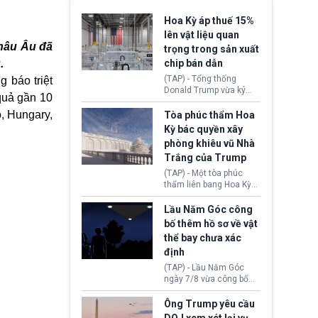
Hoa Kỳ áp thuế 15%
lên vật liệu quan
hâu Âu
đã
trọng trong sản xuất
.
chip bán dẫn
(TAP) - Tổng thống
 báo triệt
Donald Trump vừa ký
quả gần 10
sắc lệnh áp thuế bổ
sung 15% cùng cơ chế
, Hungary,
Tòa phúc thẩm Hoa
giá sàn nhập khẩu
Kỳ bác quyền xây
nghiêm ngặt đối với
phòng khiêu vũ Nhà
polysilicon và các sản
Trắng của Trump
phẩm hạ nguồn. Quyết
định này nhằm khôi
(TAP) - Một tòa phúc
phục chuỗi cung ứng
thẩm liên bang Hoa Kỳ
công nghệ, năng lượng
vừa phán quyết, chính
mặt trời nội địa trước sự
quyền Tổng thống
Lầu Năm Góc công
thống trị của Trung
Donald Trump không có
bố thêm hồ sơ về vật
Quốc.
quyền tự ý xây phòng
thể bay chưa xác
khiêu vũ mới rộng
định
khoảng 90.000 feet
vuông tại khu vực Cánh
(TAP) - Lầu Năm Góc
Đông Nhà Trắng.
ngày 7/8 vừa công bố
thêm 41 hồ sơ liên quan
đến UFO hay còn được
Ông Trump yêu cầu
gọi là hiện tượng bất