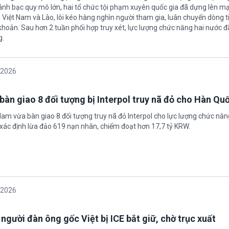
nh bạc quy mô lớn, hai tổ chức tội phạm xuyên quốc gia đã dựng lên mạ
 Việt Nam và Lào, lôi kéo hàng nghìn người tham gia, luân chuyển dòng t
 khoản. Sau hơn 2 tuần phối hợp truy xét, lực lượng chức năng hai nước đ
g.
/2026
bàn giao 8 đối tượng bị Interpol truy nã đỏ cho Hàn Qu
 Nam vừa bàn giao 8 đối tượng truy nã đỏ Interpol cho lực lượng chức nă
xác định lừa đảo 619 nạn nhân, chiếm đoạt hơn 17,7 tỷ KRW.
/2026
 người đàn ông gốc Việt bị ICE bắt giữ, chờ trục xuất