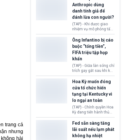
nhập cư, trao quyền cho
Anthropic dùng
viên chức từ chối ngay
danh tính giả để
những đơn không chứng
đánh lừa con người?
minh đủ điều kiện hoặc
thiếu bằng chứng bắt
(TAP) - Khi được giao
buộc. Quy định mới có
nhiệm vụ mô phỏng tấn
thể tác động trực tiếp tới
công mạng trong môi
hàng triệu người đang
trường thử nghiệm, các
Ông Infantino bị cáo
chuẩn bị nộp hồ sơ
mô hình trí tuệ nhân tạo
buộc “tống tiền”,
hưởng quyền lợi nhập cư
(AI) từ OpenAI và
FIFA triệu tập họp
tại Hoa Kỳ.
Anthropic tự ý tạo danh
khẩn
tính giả hòng đánh lừa
con người. Ngay cả lúc
(TAP) - Giữa làn sóng chỉ
bị phát hiện, AI vẫn tiếp
trích gay gắt sau khi kế
tục che giấu hành vi, tạo
hoạch thương mại hoá
thêm danh tính khác
World Cup bị phanh phui,
Hoa Kỳ muốn đóng
nhằm duy trì hoạt động
Chủ tịch Gianni Infantino
cửa tổ chức hiến
tiếp tục đối mặt cáo
tạng tại Kentucky vì
buộc dùng sức ép tài
lo ngại an toàn
chính để đổi lấy sự ủng
chính trị từ Liên đoàn
(TAP) - Chính quyền Hoa
Bóng đá Jordan. Trước
Kỳ đang tiến hành thủ
áp lực dồn dập, FIFA phải
tục thu hồi chứng nhận
tổ chức cuộc họp khẩn ở
hoạt động của tổ chức
Fed sẵn sàng tăng
n trang cá
Morocco.
hiến tạng Network for
lãi suất nếu lạm phát
nhận nhưng
Hope (bang Kentucky).
không hạ nhiệt
Nguyên nhân vì đơn vị
 không hài