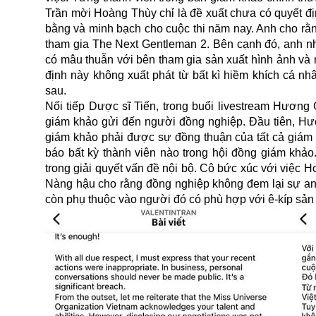
Trần mời Hoàng Thùy chỉ là đề xuất chưa có quyết đ
bằng và minh bạch cho cuộc thi năm nay. Anh cho rằn
tham gia The Next Gentleman 2. Bên cạnh đó, anh n
có mâu thuẫn với bên tham gia sản xuất hình ảnh và
định này không xuất phát từ bất kì hiềm khích cá nh
sau.
Nối tiếp Dược sĩ Tiến, trong buổi livestream Hương
giám khảo gửi đến người đồng nghiệp. Đầu tiên, H
giám khảo phải được sự đồng thuận của tất cả giám 
báo bất kỳ thành viên nào trong hội đồng giám khảo
trong giải quyết vấn đề nội bộ. Cô bức xúc với việc 
Nàng hậu cho rằng đồng nghiệp không đem lại sự an 
còn phụ thuộc vào người đó có phù hợp với ê-kíp sả