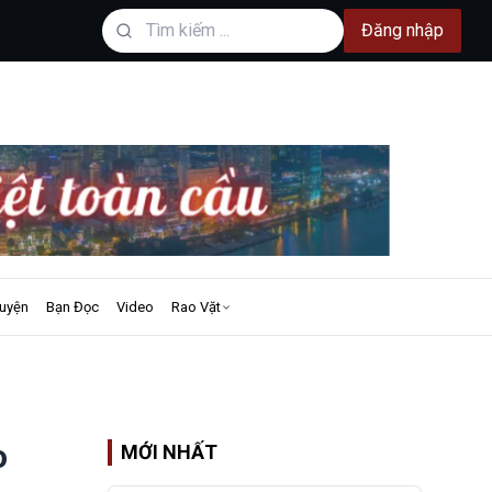
Đăng nhập
uyện
Bạn Đọc
Video
Rao Vặt
o
MỚI NHẤT