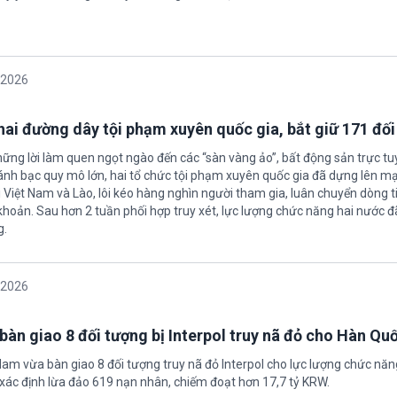
/2026
 hai đường dây tội phạm xuyên quốc gia, bắt giữ 171 đố
hững lời làm quen ngọt ngào đến các “sàn vàng ảo”, bất động sản trực t
nh bạc quy mô lớn, hai tổ chức tội phạm xuyên quốc gia đã dựng lên mạ
 Việt Nam và Lào, lôi kéo hàng nghìn người tham gia, luân chuyển dòng t
 khoản. Sau hơn 2 tuần phối hợp truy xét, lực lượng chức năng hai nước đ
g.
/2026
bàn giao 8 đối tượng bị Interpol truy nã đỏ cho Hàn Qu
 Nam vừa bàn giao 8 đối tượng truy nã đỏ Interpol cho lực lượng chức nă
xác định lừa đảo 619 nạn nhân, chiếm đoạt hơn 17,7 tỷ KRW.