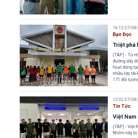
16:12 07/08
Bạn Đọc
Triệt phá
(TAP) - Từ n
đường dây đá
hoạt động tại
nhiều lớp tài
171 đối tượn
12:02 07/08
Tin Tức
Việt Nam 
(TAP) - Việt
Nhóm này bị 