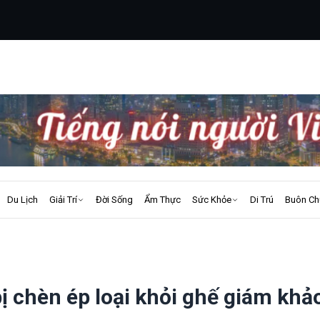
Du Lịch
Giải Trí
Đời Sống
Ẩm Thực
Sức Khỏe
Di Trú
Buôn Ch
ị chèn ép loại khỏi ghế giám khả