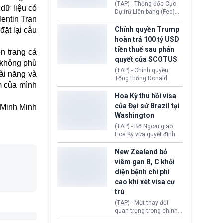
này bị cáo buộc có nhiều
(TAP) - Thống đốc Cục
dữ liệu có
sai sót nghiêm trọng, vi
Dự trữ Liên bang (Fed)
lentin Tran
phạm quy định về an
Lisa Cook nói sẽ ủng hộ
toàn y tế.
tăng lãi suất nếu lạm
Chính quyền Trump
ặt lại câu
phát ở Hoa Kỳ không tiếp
hoàn trả 100 tỷ USD
tục giảm trong thời gian
tiền thuế sau phán
n trang cá
tới.
quyết của SCOTUS
à không phù
(TAP) - Chính quyền
ài năng và
Tổng thống Donald
m của mình
Trump đã hoàn trả
khoảng 100 tỷ USD thuế
Hoa Kỳ thu hồi visa
quan từng thu theo Đạo
của Đại sứ Brazil tại
Minh Minh
luật Quyền hạn Kinh tế
Washington
Khẩn cấp Quốc tế
(IEEPA). Động thái này
(TAP) - Bộ Ngoại giao
diễn ra sau phán quyết
Hoa Kỳ vừa quyết định
hồi tháng 2 bởi Tòa án
thu hồi thị thực (visa)
Tối cao Hoa Kỳ
của bà Maria Luiza
New Zealand bỏ
(SCOTUS) khi tuyên bố,
Ribeiro Viotti - Đại sứ
viêm gan B, C khỏi
việc áp thuế diện rộng là
Brazil tại Washington.
diện bệnh chi phí
hoàn toàn bất hợp pháp.
Động thái trên diễn ra
cao khi xét visa cư
trong bối cảnh tranh
chấp ngoại giao giữa
trú
chính quyền Tổng thống
(TAP) - Một thay đổi
Donald Trump và chính
quan trọng trong chính
phủ cánh tả Tổng thống
sách nhập cư của New
Brazil Luiz Inácio Lula