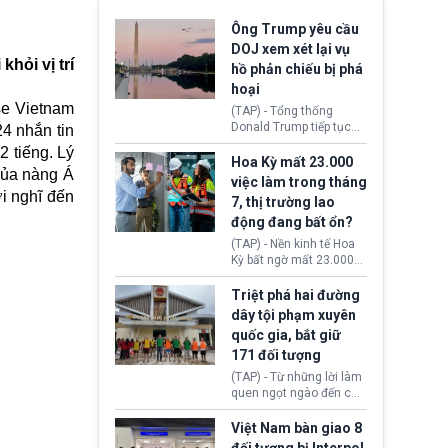
Ông Trump yêu cầu
DOJ xem xét lại vụ
hỏi vị trí
hồ phản chiếu bị phá
hoại
se Vietnam
(TAP) - Tổng thống
Donald Trump tiếp tục
4 nhắn tin
cho rằng, hồ phản chiếu
2 tiếng. Lý
trước Đài tưởng niệm
Hoa Kỳ mất 23.000
của nàng Á
Lincoln bị phá hoại. Lãnh
việc làm trong tháng
đạo Nhà Trắng yêu cầu
i nghĩ đến
7, thị trường lao
Bộ Tư pháp (DOJ) xem
động đang bất ổn?
xét lại quyết định hủy
truy tố những cá nhân bị
(TAP) - Nền kinh tế Hoa
nghi ngờ làm hư hại
Kỳ bất ngờ mất 23.000
công trình.
việc làm vào tháng 7,
cho thấy thị trường lao
Triệt phá hai đường
động có dấu hiệu suy
dây tội phạm xuyên
yếu sau thời gian duy trì
quốc gia, bắt giữ
tương đối ổn định suốt
171 đối tượng
nửa năm 2026.
(TAP) - Từ những lời làm
quen ngọt ngào đến các
“sàn vàng ảo”, bất động
sản trực tuyến cùng
Việt Nam bàn giao 8
đường dây đánh bạc quy