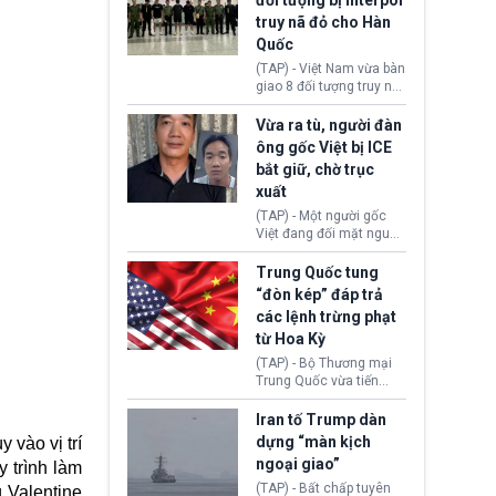
đối tượng bị Interpol
mô lớn, hai tổ chức tội
truy nã đỏ cho Hàn
phạm xuyên quốc gia đã
Quốc
dựng lên mạng lưới hoạt
động tại Việt Nam và
(TAP) - Việt Nam vừa bàn
Lào, lôi kéo hàng nghìn
giao 8 đối tượng truy nã
người tham gia, luân
đỏ Interpol cho lực lượng
chuyển dòng tiền qua
chức năng Hàn Quốc.
Vừa ra tù, người đàn
nhiều lớp tài khoản. Sau
Nhóm này bị xác định
ông gốc Việt bị ICE
hơn 2 tuần phối hợp truy
lừa đảo 619 nạn nhân,
bắt giữ, chờ trục
xét, lực lượng chức năng
chiếm đoạt hơn 17,7 tỷ
hai nước đã bắt giữ 171
xuất
KRW.
đối tượng.
(TAP) - Một người gốc
Việt đang đối mặt nguy
cơ bị trục xuất khỏi Hoa
Kỳ sau khi đã chấp hành
Trung Quốc tung
xong bản án liên quan
“đòn kép” đáp trả
đến tội ác từ hơn 30
các lệnh trừng phạt
năm trước tại California.
từ Hoa Kỳ
(TAP) - Bộ Thương mại
Trung Quốc vừa tiến
hành áp đặt lệnh trừng
phạt lên hàng loạt thực
Iran tố Trump dàn
thể và siết chặt kiểm
dựng “màn kịch
 vào vị trí
soát xuất khẩu máy bay
ngoại giao”
y trình làm
không người lái (UAV)
sang Hoa Kỳ. Động thái
(TAP) - Bất chấp tuyên
 Valentine