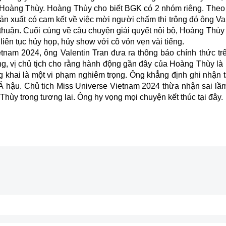
ời Hoàng Thùy. Hoàng Thùy cho biết BGK có 2 nhóm riêng. Theo 
sản xuất có cam kết về việc mời người chấm thi trông đó ông Va
huận. Cuối cùng về câu chuyện giải quyết nội bộ, Hoàng Thùy đ
liên tục hủy họp, hủy show với cô vỏn vẹn vài tiếng.
tnam 2024, ông Valentin Tran đưa ra thông báo chính thức trê
rọng, vị chủ tịch cho rằng hành động gần đây của Hoàng Thùy l
g khai là một vi phạm nghiêm trọng. Ông khẳng định ghi nhận t
Á hậu. Chủ tich Miss Universe Vietnam 2024 thừa nhận sai lầ
 Thùy trong tương lai. Ông hy vọng mọi chuyện kết thúc tại đây.