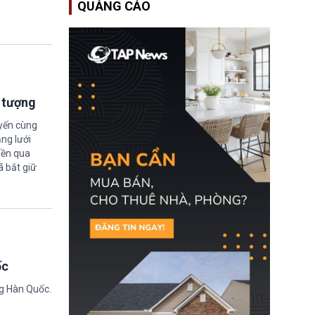
QUẢNG CÁO
Học bổng Chevening
2027/28 của Chính phủ
Anh vừa mở cổng ứng
tuyển dành riêng ứng
viên Việt Nam, hỗ trợ
toàn bộ chi phí học tập
cùng nhiều quyền lợi
trong suốt một năm
học.
i tượng
uyến cùng
ng lưới
iền qua
ã bắt giữ
ốc
ng Hàn Quốc.