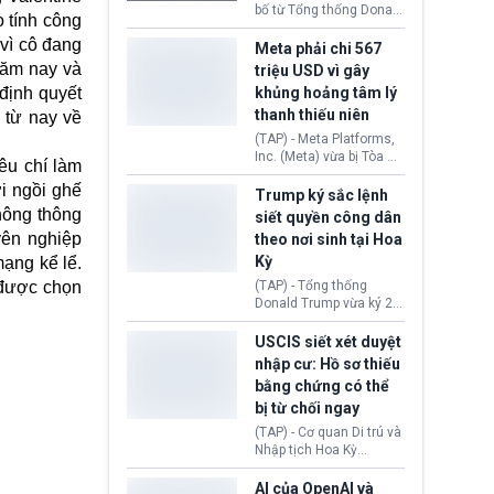
này nhằm đáp trả các
bố từ Tổng thống Donald
 tính công
biện pháp hạn chế
Trump về tiến trình đàm
vì cô đang
thương mại, áp thuế mới
phán hòa bình, Iran
Meta phải chi 567
cùng lệnh cấm công
khẳng định chưa có bất
năm nay và
triệu USD vì gây
nghệ gần đây từ phía
kỳ thỏa thuận nào.
định quyết
khủng hoảng tâm lý
Washington.
Tehran cho rằng, Hoa Kỳ
thanh thiếu niên
 từ nay về
chỉ đang dàn dựng “màn
kịch ngoại giao” để xoa
(TAP) - Meta Platforms,
dịu căng thẳng.
Inc. (Meta) vừa bị Tòa án
êu chí làm
bang New Mexico yêu
i ngồi ghế
cầu đóng góp 567 triệu
Trump ký sắc lệnh
USD vào một quỹ khắc
hông thông
siết quyền công dân
phục hậu quả. Quyết
yên nghiệp
theo nơi sinh tại Hoa
định này diễn ra sau khi
Kỳ
mạng kể lể.
toà xác định, những nền
tảng mạng xã hội
 được chọn
(TAP) - Tổng thống
(Facebook, Instagram)
Donald Trump vừa ký 2
thuộc công ty gây ra
sắc lệnh hành pháp mới
cuộc khủng hoảng sức
nhằm siết chặt chính
USCIS siết xét duyệt
khỏe tâm thần ở thanh
sách quyền công dân
nhập cư: Hồ sơ thiếu
thiếu niên.
theo nơi sinh. Động thái
bằng chứng có thể
diễn ra sau khi Tòa án
bị từ chối ngay
Tối cao Hoa Kỳ
(SCOTUS) hôm 30/7
(TAP) - Cơ quan Di trú và
tuyên bố bác bỏ, ngăn
Nhập tịch Hoa Kỳ
chính quyền thực hiện
(USCIS) vừa thay đổi quy
chính sách này.
trình xét duyệt hồ sơ
AI của OpenAI và