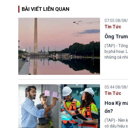
BÀI VIẾT LIÊN QUAN
07:05 08/08
Tin Tức
Ông Trump
(TAP) - Tổng
bị phá hoại.
những cá nhâ
05:44 08/08
Tin Tức
Hoa Kỳ mấ
ổn?
(TAP) - Nền k
có dấu hiệu s