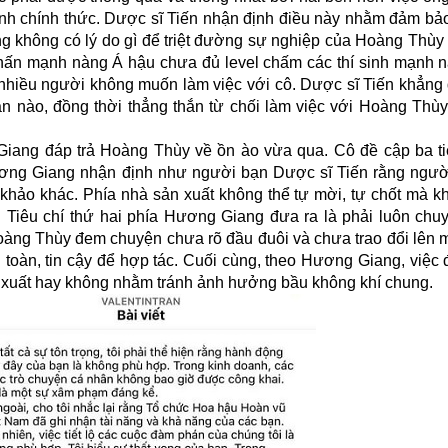
ịnh chính thức. Dược sĩ Tiến nhận định điều này nhằm đảm bảo
g không có lý do gì để triệt đường sự nghiệp của Hoàng Thùy 
hấn mạnh nàng Á hậu chưa đủ level chấm các thí sinh mạnh 
 nhiều người không muốn làm việc với cô. Dược sĩ Tiến khẳng 
ân nào, đồng thời thẳng thắn từ chối làm việc với Hoàng Thùy
 Giang đáp trả Hoàng Thùy về ồn ào vừa qua. Cô đề cập ba ti
ương Giang nhận định như người bạn Dược sĩ Tiến rằng ngườ
khảo khác. Phía nhà sản xuất không thể tự mời, tự chốt mà k
. Tiêu chí thứ hai phía Hương Giang đưa ra là phải luôn chu
Hoàng Thùy đem chuyện chưa rõ đầu đuôi và chưa trao đổi lên 
toàn, tin cậy để hợp tác. Cuối cùng, theo Hương Giang, việc
n xuất hay không nhằm tránh ảnh hưởng bầu không khí chung.